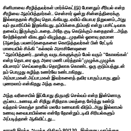
சினிமாவை சீரழித்தவர்கள் மார்க்கெட்(டு) போனதும் சீரியல் என்ற
சீரழிவை ஆரம்பித்தார்கள்.. சென்சார் ஒன்று சின்னத்திரைக்கு
இல்லாததால் சீரழிவு தொடங்கியது..ஏவிம் வியாபர நிறுவனம்,,அது
வும் தயாரிப்பில் இறங்கியது..நம்பிக்கை,நிம்மதி என்று பாசிட்டிவாக
தலைப்பு இருக்கும்..கதை..அதே குடி கெடுக்கும் கதைதான்...அந்த
சேற்றில்தான் விகடனும் விழுந்தது...முதலில் ஓரளவு தரமான
(ஆனந்த பவனம்)கதைகளை கொடுத்தவர்கள் பின் ரேட்டிங்
மாயையில் சிக்கி ”கல்சுரல் அசாசினேஷனை
”ஆரம்பித்தனர்...நான்கு வருடங்களுக்கும் மேல் வரும் “கோலங்கள்’
என்ற தொடரை ஒரு அரை மணி பார்த்தால்”முழுக்க,முழுக்க
விபசாரம்’ செய்வதையே தொழிலாக கொண்ட ஒரு குடும்பத்துடன்
நம் பொழுது கழிந்த உணர்வே உண்டாகிறது..
அம்மா,மகன்.அப்பா,மகள் இவர்களைத் தவிர யாரும்,யாருடனும்
புணரலாம் என்கிறது அந்த கதை..
அந்த வரிசையில் இப்போது திருமதி செல்வம் என்ற இன்னொரு
குப்பை...உணவுடன் சிறிது சிறிதாக மலத்தை சேர்த்து உண்டு
வந்தால் கொஞ்ச நாளில் மலமே உணவாகி விடும்..அது இல்லாமல்
உணவு சுவையாயில்லை என்றே தோன்றும்..டிவி சிரியல்களும்
அப்படித்தான் ஆகிவிட்டது...
சராசரி இரத்த அழுத்த விகிதம் 80/120...இன்றைய வாழ்க்கை