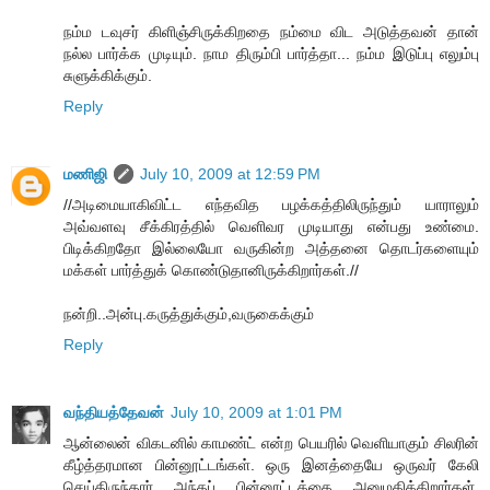
நம்ம டவுசர் கிளிஞ்சிருக்கிறதை நம்மை விட அடுத்தவன் தான்
நல்ல பார்க்க முடியும். நாம திரும்பி பார்த்தா... நம்ம இடுப்பு எலும்பு
சுளுக்கிக்கும்.
Reply
மணிஜி
July 10, 2009 at 12:59 PM
//அடிமையாகிவிட்ட எந்தவித பழக்கத்திலிருந்தும் யாராலும்
அவ்வளவு சீக்கிரத்தில் வெளிவர முடியாது என்பது உண்மை.
பிடிக்கிறதோ இல்லையோ வருகின்ற அத்தனை தொடர்களையும்
மக்கள் பார்த்துக் கொண்டுதானிருக்கிறார்கள்.//
நன்றி..அன்பு.கருத்துக்கும்,வருகைக்கும்
Reply
வந்தியத்தேவன்
July 10, 2009 at 1:01 PM
ஆன்லைன் விகடனில் காமண்ட் என்ற பெயரில் வெளியாகும் சிலரின்
கீழ்த்தரமான பின்னூட்டங்கள். ஒரு இனத்தையே ஒருவர் கேலி
செய்திருந்தார் அந்தப் பின்னூட்டத்தை அனுமதிக்கிறார்கள்.