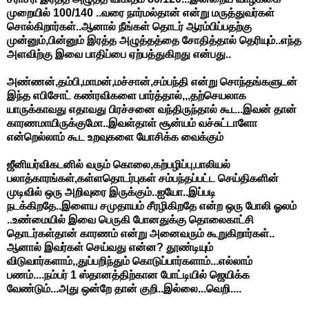
முறையில் 100/140 ..வரை நார்மல்தான் என்று மருத்துவர்கள்
சொல்கிறார்கள்..ஆனால் நீங்கள் தொடர் ஆரம்பிப்பதற்கு
முன்னும்,பின்னும் இரத்த அழுத்தத்தை சோதித்தால் தெரியும்..எந்த
அளவிற்கு இவை பாதிப்பை ஏற்பத்துகிறது என்பது..
அண்ணன்,தம்பி,மாமன்,மச்சான்,சம்பந்தி என்று சொந்தங்களுடன்
இந்த எபிசோட் கண்ரவிகளை பார்த்தால்,,,தற்செயலாக
யாருக்காவது எதாவது பிரச்சனை வந்திருந்தால் கூட..இவன் தான்
காரணமாயிருக்குமோ..இவள்தாள் சூன்யம் வச்சுட்டாளோ
என்றெல்லாம் கூட உறவுகளை யோசிக்க வைக்கும்
ஜீனியர்விகடனில் வரும் கொலை,கற்பழிப்பு,பாலியல்
பலாத்காரங்கள்,கள்ளதொடர்புகள் சம்பந்தப்பட்ட செய்திகளின்
முடிவில் ஒரு அறிவுரை இருக்கும்..ஐயோ..இப்படி
நடக்கிறதே..இளைய சமுதாயம் சீரழிகிறதே என்ற ஒரு போலி ஓலம்
..உண்மையில் இவை பெருகி போனதுக்கு தொலைகாட்சி
தொடர்கள்தான் காரணம் என்று அனைவரும் கூறுகிறார்கள்..
ஆனால் இவர்கள் செய்வது என்ன? தூண்டியும்
விடுவார்களாம்,,துப்பறிந்தும் கொடுப்பார்களாம்...எல்லாம்
பணம்....நம்பர் 1 ஸ்தானத்திற்கான போட்டியில் ஜெயிக்க
வேண்டும்...அது ஒன்றே தான் குறி..இல்லை...வெறி....