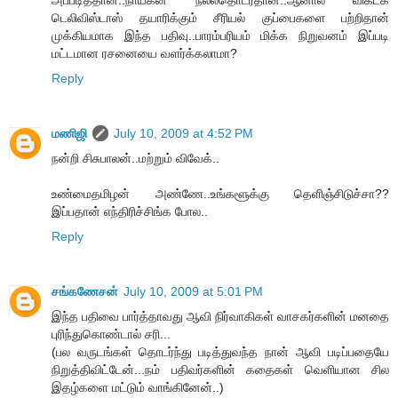
அப்படித்தான்..நாயகன் நல்லதொடர்தான்..ஆனால் விகடக்
டெலிவிஸ்டாஸ் தயாரிக்கும் சீரியல் குப்பைகளை பற்றிதான்
முக்கியமாக இந்த பதிவு..பாரம்பரியம் மிக்க நிறுவனம் இப்படி
மட்டமான ரசனையை வளர்க்கலாமா?
Reply
மணிஜி
July 10, 2009 at 4:52 PM
நன்றி சிசுபாலன்..மற்றும் விவேக்..
உண்மைதமிழன் அண்ணே..உங்களூக்கு தெளிஞ்சிடுச்சா??
இப்பதான் எந்திரிச்சிங்க போல..
Reply
சங்கணேசன்
July 10, 2009 at 5:01 PM
இந்த பதிவை பார்த்தாவது ஆவி நிர்வாகிகள் வாசகர்களின் மனதை
புரிந்துகொண்டால் சரி...
(பல வருடங்கள் தொடர்ந்து படித்துவந்த நான் ஆவி படிப்பதையே
நிறுத்திவிட்டேன்...நம் பதிவர்களின் கதைகள் வெளியான சில
இதழ்களை மட்டும் வாங்கினேன்..)