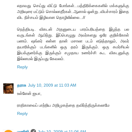
எதாவது செய்து விட்டு போங்கள்...பத்திரிக்கைகளில் மக்களுக்கு
அறிவுரை மட்டும் சொல்லாதீர்கள்..ஆனால் ஒன்று..விபச்சாரம் இதை
விட நிச்சயம் இழிவான தொழிலில்லை...//
நெத்தியடி. விகடன் அதனுடைய பாரம்பரியத்தை இழந்த பல
வருடங்கள் ஆயிற்று. இப்பொழுது அவர்களது ஒரே குறிக்கோள்
பணம். ஷங்கர் என்ன தான் மசாலா படம் எடுத்தாலும், அவர்
தயாரிக்கும் படங்களில் ஒரு தரம் இருக்கும். ஒரு கமர்சியல்
இயக்குனர்க்கு இருக்கும் சமுதாய உணர்ச்சி கூட விகடனுக்கு
இல்லாமல் இருப்பது கேவலம்.
Reply
தராசு
July 10, 2009 at 11:03 AM
உள்ளேன் ஐயா,
ராதிகாவைப் பாற்றிய அறிமுகத்தை தவிர்த்திருக்கலாமே
Reply
மணிஜி
July 10, 2009 at 11:06 AM