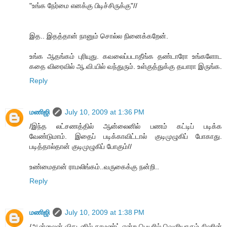
"உங்க நேர்மை எனக்கு பிடிச்சிருக்கு"//
இத.. இதத்தான் நானும் சொல்ல நினைக்கறேன்.
உங்க ஆதங்கம் புரியுது. கவலைப்படாதீங்க தண்டாரோ உங்களோட
கதை விரைவில் ஆ.வி.யில் வந்துரும். உள்குத்துக்கு தயாரா இருங்க.
Reply
மணிஜி
July 10, 2009 at 1:36 PM
/இந்த லட்சணத்தில் ஆன்லைனில் பணம் கட்டிப் படிக்க
வேண்டுமாம். இதைப் படிக்காவிட்டால் குடிமுழுகிப் போகாது.
படித்தால்தான் குடிமுழுகிப் போகும்//
உண்மைதான் ராமலிங்கம்..வருகைக்கு நன்றி..
Reply
மணிஜி
July 10, 2009 at 1:38 PM
/ஆன்லைன் விகடனில் காமண்ட் என்ற பெயரில் வெளியாகும் சிலரின்