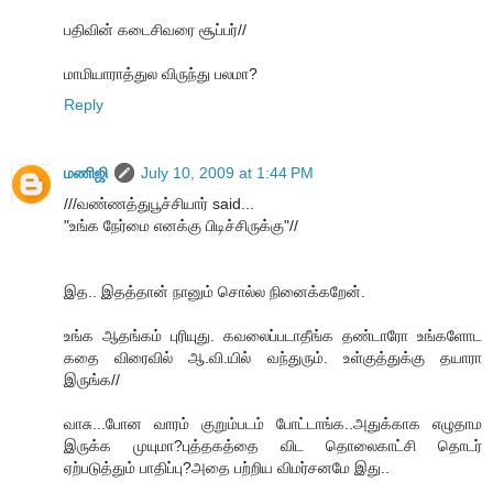
பதிவின் கடைசிவரை சூப்பர்//
மாமியாராத்துல விருந்து பலமா?
Reply
மணிஜி
July 10, 2009 at 1:44 PM
///வண்ணத்துபூச்சியார் said...
"உங்க நேர்மை எனக்கு பிடிச்சிருக்கு"//
இத.. இதத்தான் நானும் சொல்ல நினைக்கறேன்.
உங்க ஆதங்கம் புரியுது. கவலைப்படாதீங்க தண்டாரோ உங்களோட
கதை விரைவில் ஆ.வி.யில் வந்துரும். உள்குத்துக்கு தயாரா
இருங்க//
வாசு...போன வாரம் குறும்படம் போட்டாங்க..அதுக்காக எழுதாம
இருக்க முயுமா?புத்தகத்தை விட தொலைகாட்சி தொடர்
ஏற்படுத்தும் பாதிப்பு?அதை பற்றிய விமர்சனமே இது..