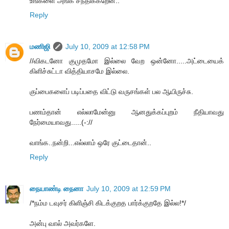
உங்களை அங்க சந்திக்கறேன்..
Reply
மணிஜி
July 10, 2009 at 12:58 PM
//விகடனோ குமுதமோ இல்லை வேற ஒன்னோ.....அட்டையைக்
கிளிச்சுட்டா வித்தியாசமே இல்லை.
குப்பைகளைப் படிப்பதை விட்டு வருசங்கள் பல ஆயிருச்சு.
பணம்தான் எல்லாமேன்னு ஆனதுக்கப்புறம் நீதியாவது
நேர்மையாவது.....(-://
வாங்க..நன்றி...எல்லாம் ஒரே குட்டைதான்..
Reply
நையாண்டி நைனா
July 10, 2009 at 12:59 PM
/*நம்ம டவுசர் கிளிஞ்சி கிடக்குறத பார்க்குறதே இல்ல!*/
அன்பு வால் அவர்களே.