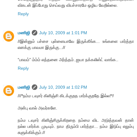
விகடன் இப்போது செய்வது விபச்சாரமே ஒழிய வேறில்லை.
Reply
மணிஜி
July 10, 2009 at 1:01 PM
//இன்னும் பச்சை புள்ளையாவே இருக்கீங்க... உங்களை பார்த்தா
எனக்கு பாவமா இருக்கு...//
“பாவம்” ம்ம்ம் எத்தனை அர்த்தம்..ஐயா நக்கலிஸ்ட் வாங்க..
Reply
மணிஜி
July 10, 2009 at 1:02 PM
///*நம்ம டவுசர் கிளிஞ்சி கிடக்குறத பார்க்குறதே இல்ல!*/
அன்பு வால் அவர்களே.
நம்ம டவுசர் கிளிஞ்சிருக்கிறதை நம்மை விட அடுத்தவன் தான்
நல்ல பார்க்க முடியும். நாம திரும்பி பார்த்தா... நம்ம இடுப்பு எலும்பு
சுளுக்கிக்கும்.//