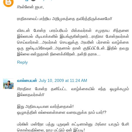
//உள்ளேன் ஐயா,
ராதிகாவைப் பாற்றிய அறிமுகத்தை தவிர்த்திருக்கலாமே//
விகடன் போன்ற பாரம்பரியம் மிக்கவர்கள் சமுதாய சிந்தனை
இல்லாமல் மீடியாக்களில் இயங்குகின்றனர்...ராதிகா போன்றவர்கள்
செய்வார்கள்...அவர்கள் செயலுக்கு அவரின் பர்சனல் வாழ்க்கை
ஒரு ஜஸ்டிஃபிகேஷன்..அதனால் தான் குறிப்பிட்டேன்..இதில் தவறு
இல்லை என்றுதான் நினைக்கிறேன்..நன்றி தராசு...
Reply
வால்பையன்
July 10, 2009 at 11:24 AM
//ராதிகா போன்ற தனிப்பட்ட வாழ்க்கையில் எந்த ஒழுக்கமும்
இல்லாதவர்கள்//
இது அதிகபடியான வார்த்தைகள்!
ஒழுகத்தின் எல்லைகள்களை வரையுறுக்க நாம் யார்!?
மர்லின் மன்றோ பத்து புருஷன் கட்டினாள்னு அங்கா யாரும் பேசி
கொள்வதில்லை, நாம மட்டும் ஏன் இப்படி!