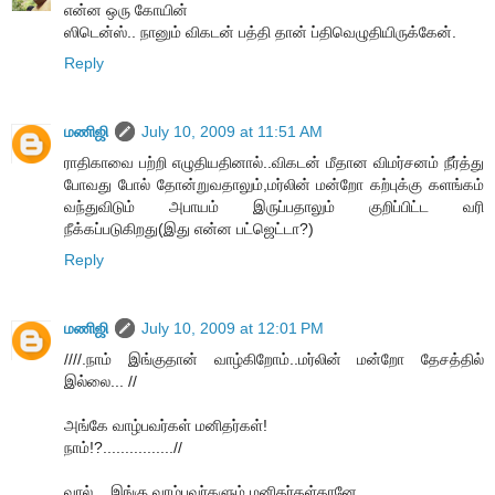
என்ன ஒரு கோயின்
ஸிடென்ஸ்.. நானும் விகடன் பத்தி தான் ப்திவெழுதியிருக்கேன்.
Reply
மணிஜி
July 10, 2009 at 11:51 AM
ராதிகாவை பற்றி எழுதியதினால்..விகடன் மீதான விமர்சனம் நீர்த்து
போவது போல் தோன்றுவதாலும்,மர்லின் மன்றோ கற்புக்கு களங்கம்
வந்துவிடும் அபாயம் இருப்பதாலும் குறிப்பிட்ட வரி
நீக்கப்படுகிறது(இது என்ன பட்ஜெட்டா?)
Reply
மணிஜி
July 10, 2009 at 12:01 PM
////.நாம் இங்குதான் வாழ்கிறோம்..மர்லின் மன்றோ தேசத்தில்
இல்லை... //
அங்கே வாழ்பவர்கள் மனிதர்கள்!
நாம்!?................//
வால்... இங்கு வாழ்பவர்களும் மனிதர்கள்தானே..