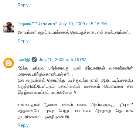
Reply
"உழவன்" "Uzhavan"
July 10, 2009 at 5:16 PM
கோலங்கள் எனும் மொக்கைத் தொடருக்காக, என் கண்டனங்கள்.
Reply
மணிஜி
July 10, 2009 at 5:16 PM
/இந்த பதிவை பார்த்தாவது ஆவி நிர்வாகிகள் வாசகர்களின்
மனதை புரிந்துகொண்டால் சரி...
(பல வருடங்கள் தொடர்ந்து படித்துவந்த நான் ஆவி படிப்பதையே
நிறுத்திவிட்டேன்...நம் பதிவர்களின் கதைகள் வெளியான சில
இதழ்களை மட்டும் வாங்கினேன்.//
உண்மைதான்...ஆனால் மக்கள் மனசு அவர்களுக்கு புரியுமா?
எத்தனையோ புகழ் பெற்ற படைப்புகள்..அவற்றை தொடராக
தயாரிக்கலாம்...நன்றி நண்பரே..
Reply