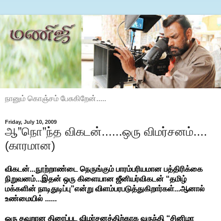
நானும் கொஞ்சம் பேசுகிறேன்.....
Friday, July 10, 2009
ஆ”நொ”ந்த விகடன்......ஒரு விமர்சனம்....
(காரமான)
விகடன்...நூற்றாண்டை நெருங்கும் பாரம்பரியமான பத்திரிக்கை
நிறுவனம்...இதன் ஒரு கிளையான ஜீனியர்விகடன் “தமிழ்
மக்களின் நாடிதுடிப்பு”என்று விளம்பரபடுத்துகிறார்கள்...ஆனால்
உண்மையில் ......
ஒரு தவறான திரைப்பட விமர்சனத்திற்காக வருந்தி “சினிமா