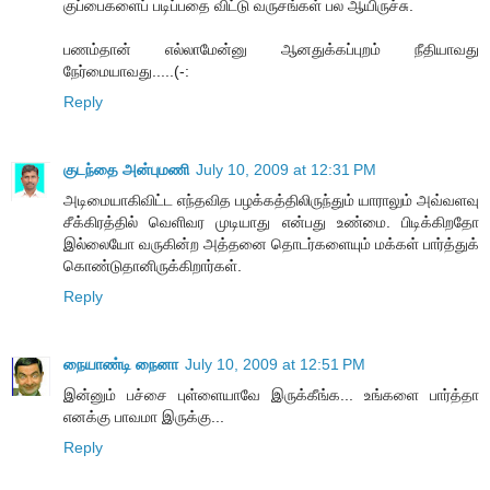
குப்பைகளைப் படிப்பதை விட்டு வருசங்கள் பல ஆயிருச்சு.
பணம்தான் எல்லாமேன்னு ஆனதுக்கப்புறம் நீதியாவது
நேர்மையாவது.....(-:
Reply
குடந்தை அன்புமணி
July 10, 2009 at 12:31 PM
அடிமையாகிவிட்ட எந்தவித பழக்கத்திலிருந்தும் யாராலும் அவ்வளவு
சீக்கிரத்தில் வெளிவர முடியாது என்பது உண்மை. பிடிக்கிறதோ
இல்லையோ வருகின்ற அத்தனை தொடர்களையும் மக்கள் பார்த்துக்
கொண்டுதானிருக்கிறார்கள்.
Reply
நையாண்டி நைனா
July 10, 2009 at 12:51 PM
இன்னும் பச்சை புள்ளையாவே இருக்கீங்க... உங்களை பார்த்தா
எனக்கு பாவமா இருக்கு...
Reply