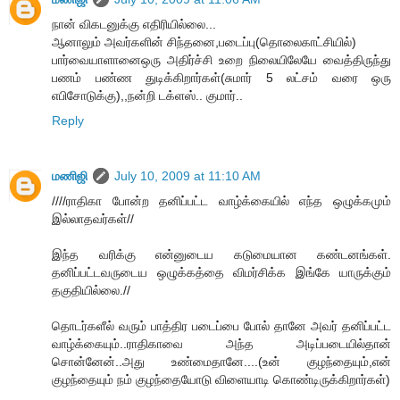
நான் விகடனுக்கு எதிரியில்லை...
ஆனாலும் அவர்களின் சிந்தனை,படைப்பு(தொலைகாட்சியில்)
பார்வையாளானைஒரு அதிர்ச்சி உறை நிலையிலேயே வைத்திருந்து
பணம் பண்ண துடிக்கிறார்கள்(சுமார் 5 லட்சம் வரை ஒரு
எபிசோடுக்கு),,நன்றி டக்ளஸ்.. குமார்..
Reply
மணிஜி
July 10, 2009 at 11:10 AM
////ராதிகா போன்ற தனிப்பட்ட வாழ்க்கையில் எந்த ஒழுக்கமும்
இல்லாதவர்கள்//
இந்த வரிக்கு என்னுடைய கடுமையான கண்டனங்கள்.
தனிப்பட்டவருடைய ஒழுக்கத்தை விமர்சிக்க இங்கே யாருக்கும்
தகுதியில்லை.//
தொடர்களீல் வரும் பாத்திர படைப்பை போல் தானே அவர் தனிப்பட்ட
வாழ்க்கையும்..ராதிகாவை அந்த அடிப்படையில்தான்
சொன்னேன்..அது உண்மைதானே....(உன் குழந்தையும்,என்
குழந்தையும் நம் குழந்தையோடு விளையாடி கொண்டிருக்கிறார்கள்)