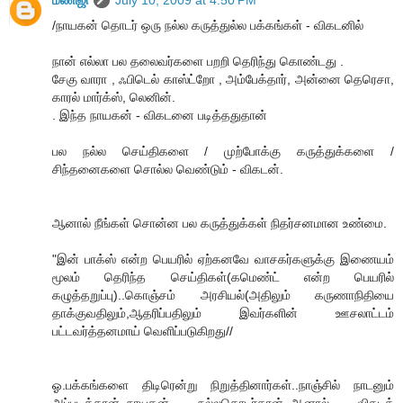
மணிஜி
July 10, 2009 at 4:50 PM
/நாயகன் தொடர் ஒரு நல்ல கருத்துல்ல பக்கங்கள் - விகடனில்
நான் எல்லா பல தலைவர்களை பறறி தெரிந்து கொண்டது .
சேகு வாரா , ஃபிடெல் காஸ்ட்றோ , அம்பேக்தார், அன்னை தெரெசா,
காரல் மார்க்ஸ், லெனின்.
. இந்த நாயகன் - விகடனை படித்ததுதான்
பல நல்ல செய்திகளை / முற்போக்கு கருத்துக்களை /
சிந்தனைகளை சொல்ல வெண்டும் - விகடன்.
ஆனால் நீங்கள் சொன்ன பல கருத்துக்கள் நிதர்சனமான உண்மை.
"இன் பாக்ஸ் என்ற பெயரில் ஏற்கனவே வாசகர்களுக்கு இணையம்
மூலம் தெரிந்த செய்திகள்(கமெண்ட் என்ற பெயரில்
கழுத்தறுப்பு)..கொஞ்சம் அரசியல்(அதிலும் கருணாநிதியை
தாக்குவதிலும்,ஆதரிப்பதிலும் இவர்களின் ஊசலாட்டம்
பட்டவர்த்தனமாய் வெளிப்படுகிறது//
ஓ.பக்கங்களை திடிரென்று நிறுத்தினார்கள்..நாஞ்சில் நாடனும்