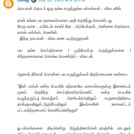
மணிஜி
July 10, 2009 at 4:50 PM
/நாயகன் தொடர் ஒரு நல்ல கருத்துல்ல பக்கங்கள் - விகடனில்
நான் எல்லா பல தலைவர்களை பறறி தெரிந்து கொண்டது .
சேகு வாரா , ஃபிடெல் காஸ்ட்றோ , அம்பேக்தார், அன்னை தெரெசா,
காரல் மார்க்ஸ், லெனின்.
. இந்த நாயகன் - விகடனை படித்ததுதான்
பல நல்ல செய்திகளை / முற்போக்கு கருத்துக்களை /
சிந்தனைகளை சொல்ல வெண்டும் - விகடன்.
ஆனால் நீங்கள் சொன்ன பல கருத்துக்கள் நிதர்சனமான உண்மை.
"இன் பாக்ஸ் என்ற பெயரில் ஏற்கனவே வாசகர்களுக்கு இணையம்
மூலம் தெரிந்த செய்திகள்(கமெண்ட் என்ற பெயரில்
கழுத்தறுப்பு)..கொஞ்சம் அரசியல்(அதிலும் கருணாநிதியை
தாக்குவதிலும்,ஆதரிப்பதிலும் இவர்களின் ஊசலாட்டம்
பட்டவர்த்தனமாய் வெளிப்படுகிறது//
ஓ.பக்கங்களை திடிரென்று நிறுத்தினார்கள்..நாஞ்சில் நாடனும்