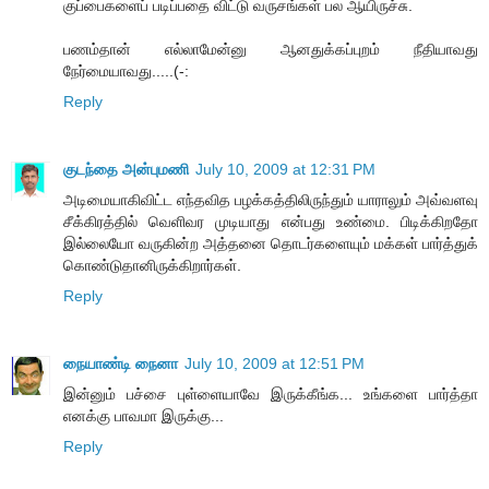
குப்பைகளைப் படிப்பதை விட்டு வருசங்கள் பல ஆயிருச்சு.
பணம்தான் எல்லாமேன்னு ஆனதுக்கப்புறம் நீதியாவது
நேர்மையாவது.....(-:
Reply
குடந்தை அன்புமணி
July 10, 2009 at 12:31 PM
அடிமையாகிவிட்ட எந்தவித பழக்கத்திலிருந்தும் யாராலும் அவ்வளவு
சீக்கிரத்தில் வெளிவர முடியாது என்பது உண்மை. பிடிக்கிறதோ
இல்லையோ வருகின்ற அத்தனை தொடர்களையும் மக்கள் பார்த்துக்
கொண்டுதானிருக்கிறார்கள்.
Reply
நையாண்டி நைனா
July 10, 2009 at 12:51 PM
இன்னும் பச்சை புள்ளையாவே இருக்கீங்க... உங்களை பார்த்தா
எனக்கு பாவமா இருக்கு...
Reply