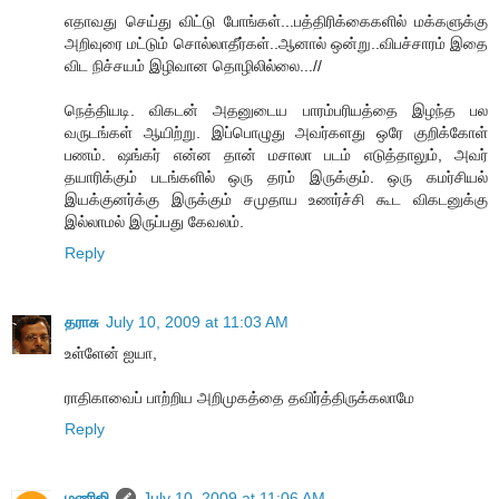
எதாவது செய்து விட்டு போங்கள்...பத்திரிக்கைகளில் மக்களுக்கு
அறிவுரை மட்டும் சொல்லாதீர்கள்..ஆனால் ஒன்று..விபச்சாரம் இதை
விட நிச்சயம் இழிவான தொழிலில்லை...//
நெத்தியடி. விகடன் அதனுடைய பாரம்பரியத்தை இழந்த பல
வருடங்கள் ஆயிற்று. இப்பொழுது அவர்களது ஒரே குறிக்கோள்
பணம். ஷங்கர் என்ன தான் மசாலா படம் எடுத்தாலும், அவர்
தயாரிக்கும் படங்களில் ஒரு தரம் இருக்கும். ஒரு கமர்சியல்
இயக்குனர்க்கு இருக்கும் சமுதாய உணர்ச்சி கூட விகடனுக்கு
இல்லாமல் இருப்பது கேவலம்.
Reply
தராசு
July 10, 2009 at 11:03 AM
உள்ளேன் ஐயா,
ராதிகாவைப் பாற்றிய அறிமுகத்தை தவிர்த்திருக்கலாமே
Reply
மணிஜி
July 10, 2009 at 11:06 AM