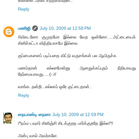
உங்களை அங்க சந்திக்கறேன்..
Reply
மணிஜி
July 10, 2009 at 12:58 PM
//விகடனோ குமுதமோ இல்லை வேற ஒன்னோ.....அட்டையைக்
கிளிச்சுட்டா வித்தியாசமே இல்லை.
குப்பைகளைப் படிப்பதை விட்டு வருசங்கள் பல ஆயிருச்சு.
பணம்தான் எல்லாமேன்னு ஆனதுக்கப்புறம் நீதியாவது
நேர்மையாவது.....(-://
வாங்க..நன்றி...எல்லாம் ஒரே குட்டைதான்..
Reply
நையாண்டி நைனா
July 10, 2009 at 12:59 PM
/*நம்ம டவுசர் கிளிஞ்சி கிடக்குறத பார்க்குறதே இல்ல!*/
அன்பு வால் அவர்களே.