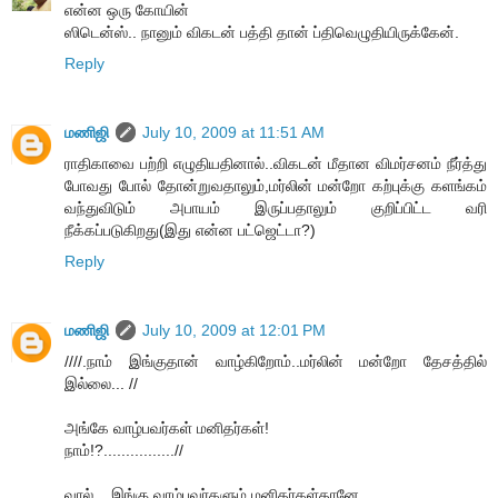
என்ன ஒரு கோயின்
ஸிடென்ஸ்.. நானும் விகடன் பத்தி தான் ப்திவெழுதியிருக்கேன்.
Reply
மணிஜி
July 10, 2009 at 11:51 AM
ராதிகாவை பற்றி எழுதியதினால்..விகடன் மீதான விமர்சனம் நீர்த்து
போவது போல் தோன்றுவதாலும்,மர்லின் மன்றோ கற்புக்கு களங்கம்
வந்துவிடும் அபாயம் இருப்பதாலும் குறிப்பிட்ட வரி
நீக்கப்படுகிறது(இது என்ன பட்ஜெட்டா?)
Reply
மணிஜி
July 10, 2009 at 12:01 PM
////.நாம் இங்குதான் வாழ்கிறோம்..மர்லின் மன்றோ தேசத்தில்
இல்லை... //
அங்கே வாழ்பவர்கள் மனிதர்கள்!
நாம்!?................//
வால்... இங்கு வாழ்பவர்களும் மனிதர்கள்தானே..