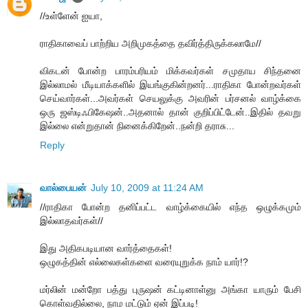
//உள்ளேன் ஐயா,
ராதிகாவைப் பாற்றிய அறிமுகத்தை தவிர்த்திருக்கலாமே//
விகடன் போன்ற பாரம்பரியம் மிக்கவர்கள் சமுதாய சிந்தனை
இல்லாமல் மீடியாக்களில் இயங்குகின்றனர்...ராதிகா போன்றவர்கள்
செய்வார்கள்...அவர்கள் செயலுக்கு அவரின் பர்சனல் வாழ்க்கை
ஒரு ஜஸ்டிஃபிகேஷன்..அதனால் தான் குறிப்பிட்டேன்..இதில் தவறு
இல்லை என்றுதான் நினைக்கிறேன்..நன்றி தராசு...
Reply
வால்பையன்
July 10, 2009 at 11:24 AM
//ராதிகா போன்ற தனிப்பட்ட வாழ்க்கையில் எந்த ஒழுக்கமும்
இல்லாதவர்கள்//
இது அதிகபடியான வார்த்தைகள்!
ஒழுகத்தின் எல்லைகள்களை வரையுறுக்க நாம் யார்!?
மர்லின் மன்றோ பத்து புருஷன் கட்டினாள்னு அங்கா யாரும் பேசி
கொள்வதில்லை, நாம மட்டும் ஏன் இப்படி!