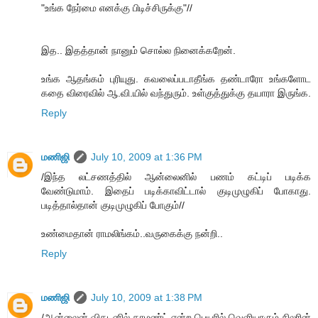
"உங்க நேர்மை எனக்கு பிடிச்சிருக்கு"//
இத.. இதத்தான் நானும் சொல்ல நினைக்கறேன்.
உங்க ஆதங்கம் புரியுது. கவலைப்படாதீங்க தண்டாரோ உங்களோட
கதை விரைவில் ஆ.வி.யில் வந்துரும். உள்குத்துக்கு தயாரா இருங்க.
Reply
மணிஜி
July 10, 2009 at 1:36 PM
/இந்த லட்சணத்தில் ஆன்லைனில் பணம் கட்டிப் படிக்க
வேண்டுமாம். இதைப் படிக்காவிட்டால் குடிமுழுகிப் போகாது.
படித்தால்தான் குடிமுழுகிப் போகும்//
உண்மைதான் ராமலிங்கம்..வருகைக்கு நன்றி..
Reply
மணிஜி
July 10, 2009 at 1:38 PM
/ஆன்லைன் விகடனில் காமண்ட் என்ற பெயரில் வெளியாகும் சிலரின்