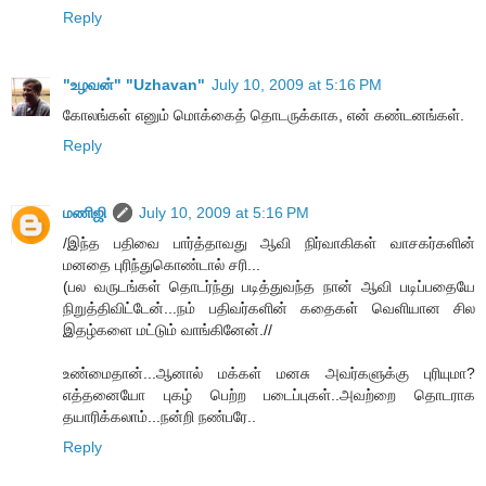
Reply
"உழவன்" "Uzhavan"
July 10, 2009 at 5:16 PM
கோலங்கள் எனும் மொக்கைத் தொடருக்காக, என் கண்டனங்கள்.
Reply
மணிஜி
July 10, 2009 at 5:16 PM
/இந்த பதிவை பார்த்தாவது ஆவி நிர்வாகிகள் வாசகர்களின்
மனதை புரிந்துகொண்டால் சரி...
(பல வருடங்கள் தொடர்ந்து படித்துவந்த நான் ஆவி படிப்பதையே
நிறுத்திவிட்டேன்...நம் பதிவர்களின் கதைகள் வெளியான சில
இதழ்களை மட்டும் வாங்கினேன்.//
உண்மைதான்...ஆனால் மக்கள் மனசு அவர்களுக்கு புரியுமா?
எத்தனையோ புகழ் பெற்ற படைப்புகள்..அவற்றை தொடராக
தயாரிக்கலாம்...நன்றி நண்பரே..
Reply