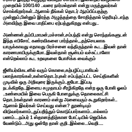
முறையில் 100/140 ..வரை நார்மல்தான் என்று மருத்துவர்கள்
சொல்கிறார்கள்..ஆனால் நீங்கள் தொடர் ஆரம்பிப்பதற்கு
முன்னும்,பின்னும் இரத்த அழுத்தத்தை சோதித்தால் தெரியும்..எந்த
அளவிற்கு இவை பாதிப்பை ஏற்பத்துகிறது என்பது..
அண்ணன்,தம்பி,மாமன்,மச்சான்,சம்பந்தி என்று சொந்தங்களுடன்
இந்த எபிசோட் கண்ரவிகளை பார்த்தால்,,,தற்செயலாக
யாருக்காவது எதாவது பிரச்சனை வந்திருந்தால் கூட..இவன் தான்
காரணமாயிருக்குமோ..இவள்தாள் சூன்யம் வச்சுட்டாளோ
என்றெல்லாம் கூட உறவுகளை யோசிக்க வைக்கும்
ஜீனியர்விகடனில் வரும் கொலை,கற்பழிப்பு,பாலியல்
பலாத்காரங்கள்,கள்ளதொடர்புகள் சம்பந்தப்பட்ட செய்திகளின்
முடிவில் ஒரு அறிவுரை இருக்கும்..ஐயோ..இப்படி
நடக்கிறதே..இளைய சமுதாயம் சீரழிகிறதே என்ற ஒரு போலி ஓலம்
..உண்மையில் இவை பெருகி போனதுக்கு தொலைகாட்சி
தொடர்கள்தான் காரணம் என்று அனைவரும் கூறுகிறார்கள்..
ஆனால் இவர்கள் செய்வது என்ன? தூண்டியும்
விடுவார்களாம்,,துப்பறிந்தும் கொடுப்பார்களாம்...எல்லாம்
பணம்....நம்பர் 1 ஸ்தானத்திற்கான போட்டியில் ஜெயிக்க
வேண்டும்...அது ஒன்றே தான் குறி..இல்லை...வெறி....