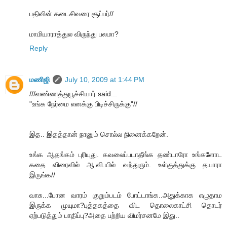
பதிவின் கடைசிவரை சூப்பர்//
மாமியாராத்துல விருந்து பலமா?
Reply
மணிஜி
July 10, 2009 at 1:44 PM
///வண்ணத்துபூச்சியார் said...
"உங்க நேர்மை எனக்கு பிடிச்சிருக்கு"//
இத.. இதத்தான் நானும் சொல்ல நினைக்கறேன்.
உங்க ஆதங்கம் புரியுது. கவலைப்படாதீங்க தண்டாரோ உங்களோட
கதை விரைவில் ஆ.வி.யில் வந்துரும். உள்குத்துக்கு தயாரா
இருங்க//
வாசு...போன வாரம் குறும்படம் போட்டாங்க..அதுக்காக எழுதாம
இருக்க முயுமா?புத்தகத்தை விட தொலைகாட்சி தொடர்
ஏற்படுத்தும் பாதிப்பு?அதை பற்றிய விமர்சனமே இது..