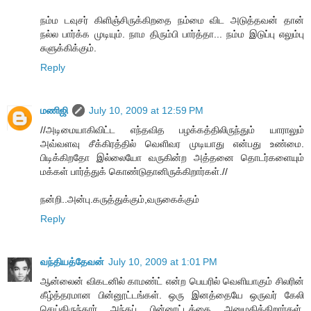
நம்ம டவுசர் கிளிஞ்சிருக்கிறதை நம்மை விட அடுத்தவன் தான்
நல்ல பார்க்க முடியும். நாம திரும்பி பார்த்தா... நம்ம இடுப்பு எலும்பு
சுளுக்கிக்கும்.
Reply
மணிஜி
July 10, 2009 at 12:59 PM
//அடிமையாகிவிட்ட எந்தவித பழக்கத்திலிருந்தும் யாராலும்
அவ்வளவு சீக்கிரத்தில் வெளிவர முடியாது என்பது உண்மை.
பிடிக்கிறதோ இல்லையோ வருகின்ற அத்தனை தொடர்களையும்
மக்கள் பார்த்துக் கொண்டுதானிருக்கிறார்கள்.//
நன்றி..அன்பு.கருத்துக்கும்,வருகைக்கும்
Reply
வந்தியத்தேவன்
July 10, 2009 at 1:01 PM
ஆன்லைன் விகடனில் காமண்ட் என்ற பெயரில் வெளியாகும் சிலரின்
கீழ்த்தரமான பின்னூட்டங்கள். ஒரு இனத்தையே ஒருவர் கேலி
செய்திருந்தார் அந்தப் பின்னூட்டத்தை அனுமதிக்கிறார்கள்.