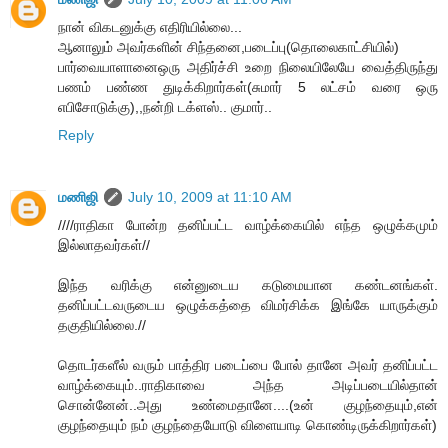
நான் விகடனுக்கு எதிரியில்லை...
ஆனாலும் அவர்களின் சிந்தனை,படைப்பு(தொலைகாட்சியில்)
பார்வையாளானைஒரு அதிர்ச்சி உறை நிலையிலேயே வைத்திருந்து
பணம் பண்ண துடிக்கிறார்கள்(சுமார் 5 லட்சம் வரை ஒரு
எபிசோடுக்கு),,நன்றி டக்ளஸ்.. குமார்..
Reply
மணிஜி
July 10, 2009 at 11:10 AM
////ராதிகா போன்ற தனிப்பட்ட வாழ்க்கையில் எந்த ஒழுக்கமும்
இல்லாதவர்கள்//
இந்த வரிக்கு என்னுடைய கடுமையான கண்டனங்கள்.
தனிப்பட்டவருடைய ஒழுக்கத்தை விமர்சிக்க இங்கே யாருக்கும்
தகுதியில்லை.//
தொடர்களீல் வரும் பாத்திர படைப்பை போல் தானே அவர் தனிப்பட்ட
வாழ்க்கையும்..ராதிகாவை அந்த அடிப்படையில்தான்
சொன்னேன்..அது உண்மைதானே....(உன் குழந்தையும்,என்
குழந்தையும் நம் குழந்தையோடு விளையாடி கொண்டிருக்கிறார்கள்)