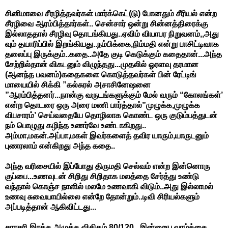
சினிமாவை சீரழித்தவர்கள் மார்க்கெட்(டு) போனதும் சீரியல் என்ற
சீரழிவை ஆரம்பித்தார்கள்.. சென்சார் ஒன்று சின்னத்திரைக்கு
இல்லாததால் சீரழிவு தொடங்கியது..ஏவிம் வியாபர நிறுவனம்,,அது
வும் தயாரிப்பில் இறங்கியது..நம்பிக்கை,நிம்மதி என்று பாசிட்டிவாக
தலைப்பு இருக்கும்..கதை..அதே குடி கெடுக்கும் கதைதான்...அந்த
சேற்றில்தான் விகடனும் விழுந்தது...முதலில் ஓரளவு தரமான
(ஆனந்த பவனம்)கதைகளை கொடுத்தவர்கள் பின் ரேட்டிங்
மாயையில் சிக்கி ”கல்சுரல் அசாசினேஷனை
”ஆரம்பித்தனர்...நான்கு வருடங்களுக்கும் மேல் வரும் “கோலங்கள்’
என்ற தொடரை ஒரு அரை மணி பார்த்தால்”முழுக்க,முழுக்க
விபசாரம்’ செய்வதையே தொழிலாக கொண்ட ஒரு குடும்பத்துடன்
நம் பொழுது கழிந்த உணர்வே உண்டாகிறது..
அம்மா,மகன்.அப்பா,மகள் இவர்களைத் தவிர யாரும்,யாருடனும்
புணரலாம் என்கிறது அந்த கதை..
அந்த வரிசையில் இப்போது திருமதி செல்வம் என்ற இன்னொரு
குப்பை...உணவுடன் சிறிது சிறிதாக மலத்தை சேர்த்து உண்டு
வந்தால் கொஞ்ச நாளில் மலமே உணவாகி விடும்..அது இல்லாமல்
உணவு சுவையாயில்லை என்றே தோன்றும்..டிவி சிரியல்களும்
அப்படித்தான் ஆகிவிட்டது...
சராசரி இரத்த அழுத்த விகிதம் 80/120...இன்றைய வாழ்க்கை