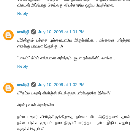
விகடன் இப்போது செய்வது விபச்சாரமே ஒழிய வேறில்லை.
Reply
மணிஜி
July 10, 2009 at 1:01 PM
//இன்னும் பச்சை புள்ளையாவே இருக்கீங்க... உங்களை பார்த்தா
எனக்கு பாவமா இருக்கு...//
“பாவம்” ம்ம்ம் எத்தனை அர்த்தம்..ஐயா நக்கலிஸ்ட் வாங்க..
Reply
மணிஜி
July 10, 2009 at 1:02 PM
///*நம்ம டவுசர் கிளிஞ்சி கிடக்குறத பார்க்குறதே இல்ல!*/
அன்பு வால் அவர்களே.
நம்ம டவுசர் கிளிஞ்சிருக்கிறதை நம்மை விட அடுத்தவன் தான்
நல்ல பார்க்க முடியும். நாம திரும்பி பார்த்தா... நம்ம இடுப்பு எலும்பு
சுளுக்கிக்கும்.//