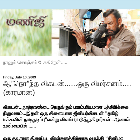
நானும் கொஞ்சம் பேசுகிறேன்.....
Friday, July 10, 2009
ஆ”நொ”ந்த விகடன்......ஒரு விமர்சனம்....
(காரமான)
விகடன்...நூற்றாண்டை நெருங்கும் பாரம்பரியமான பத்திரிக்கை
நிறுவனம்...இதன் ஒரு கிளையான ஜீனியர்விகடன் “தமிழ்
மக்களின் நாடிதுடிப்பு”என்று விளம்பரபடுத்துகிறார்கள்...ஆனால்
உண்மையில் ......
ஒரு தவறான திரைப்பட விமர்சனத்திற்காக வருந்தி “சினிமா