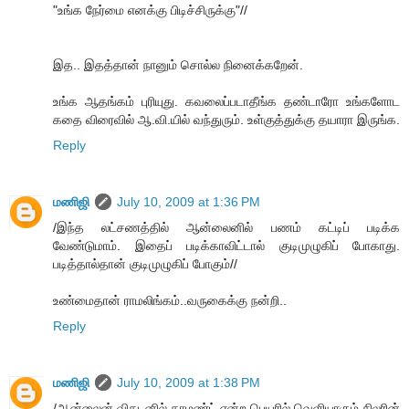
"உங்க நேர்மை எனக்கு பிடிச்சிருக்கு"//
இத.. இதத்தான் நானும் சொல்ல நினைக்கறேன்.
உங்க ஆதங்கம் புரியுது. கவலைப்படாதீங்க தண்டாரோ உங்களோட
கதை விரைவில் ஆ.வி.யில் வந்துரும். உள்குத்துக்கு தயாரா இருங்க.
Reply
மணிஜி
July 10, 2009 at 1:36 PM
/இந்த லட்சணத்தில் ஆன்லைனில் பணம் கட்டிப் படிக்க
வேண்டுமாம். இதைப் படிக்காவிட்டால் குடிமுழுகிப் போகாது.
படித்தால்தான் குடிமுழுகிப் போகும்//
உண்மைதான் ராமலிங்கம்..வருகைக்கு நன்றி..
Reply
மணிஜி
July 10, 2009 at 1:38 PM
/ஆன்லைன் விகடனில் காமண்ட் என்ற பெயரில் வெளியாகும் சிலரின்