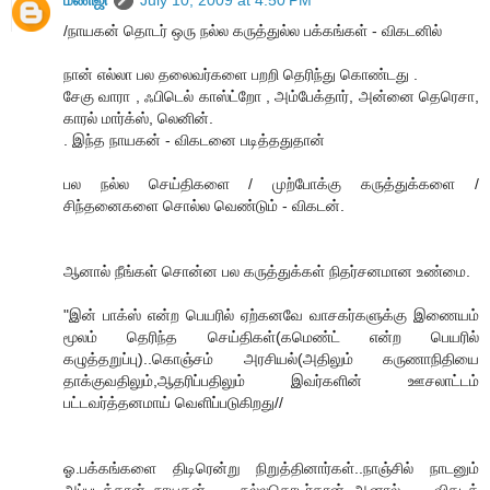
மணிஜி
July 10, 2009 at 4:50 PM
/நாயகன் தொடர் ஒரு நல்ல கருத்துல்ல பக்கங்கள் - விகடனில்
நான் எல்லா பல தலைவர்களை பறறி தெரிந்து கொண்டது .
சேகு வாரா , ஃபிடெல் காஸ்ட்றோ , அம்பேக்தார், அன்னை தெரெசா,
காரல் மார்க்ஸ், லெனின்.
. இந்த நாயகன் - விகடனை படித்ததுதான்
பல நல்ல செய்திகளை / முற்போக்கு கருத்துக்களை /
சிந்தனைகளை சொல்ல வெண்டும் - விகடன்.
ஆனால் நீங்கள் சொன்ன பல கருத்துக்கள் நிதர்சனமான உண்மை.
"இன் பாக்ஸ் என்ற பெயரில் ஏற்கனவே வாசகர்களுக்கு இணையம்
மூலம் தெரிந்த செய்திகள்(கமெண்ட் என்ற பெயரில்
கழுத்தறுப்பு)..கொஞ்சம் அரசியல்(அதிலும் கருணாநிதியை
தாக்குவதிலும்,ஆதரிப்பதிலும் இவர்களின் ஊசலாட்டம்
பட்டவர்த்தனமாய் வெளிப்படுகிறது//
ஓ.பக்கங்களை திடிரென்று நிறுத்தினார்கள்..நாஞ்சில் நாடனும்