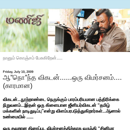
நானும் கொஞ்சம் பேசுகிறேன்.....
Friday, July 10, 2009
ஆ”நொ”ந்த விகடன்......ஒரு விமர்சனம்....
(காரமான)
விகடன்...நூற்றாண்டை நெருங்கும் பாரம்பரியமான பத்திரிக்கை
நிறுவனம்...இதன் ஒரு கிளையான ஜீனியர்விகடன் “தமிழ்
மக்களின் நாடிதுடிப்பு”என்று விளம்பரபடுத்துகிறார்கள்...ஆனால்
உண்மையில் ......
ஒரு தவறான திரைப்பட விமர்சனத்திற்காக வருந்தி “சினிமா