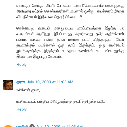
எதாவது செய்து விட்டு போங்கள்...பத்திரிக்கைகளில் மக்களுக்கு
அறிவுரை மட்டும் சொல்லாதீர்கள்..ஆனால் ஒன்று..விபச்சாரம் இதை
விட நிச்சயம் இழிவான தொழிலில்லை...//
நெத்தியடி. விகடன் அதனுடைய பாரம்பரியத்தை இழந்த பல
வருடங்கள் ஆயிற்று. இப்பொழுது அவர்களது ஒரே குறிக்கோள்
பணம். ஷங்கர் என்ன தான் மசாலா படம் எடுத்தாலும், அவர்
தயாரிக்கும் படங்களில் ஒரு தரம் இருக்கும். ஒரு கமர்சியல்
இயக்குனர்க்கு இருக்கும் சமுதாய உணர்ச்சி கூட விகடனுக்கு
இல்லாமல் இருப்பது கேவலம்.
Reply
தராசு
July 10, 2009 at 11:03 AM
உள்ளேன் ஐயா,
ராதிகாவைப் பாற்றிய அறிமுகத்தை தவிர்த்திருக்கலாமே
Reply
மணிஜி
July 10, 2009 at 11:06 AM