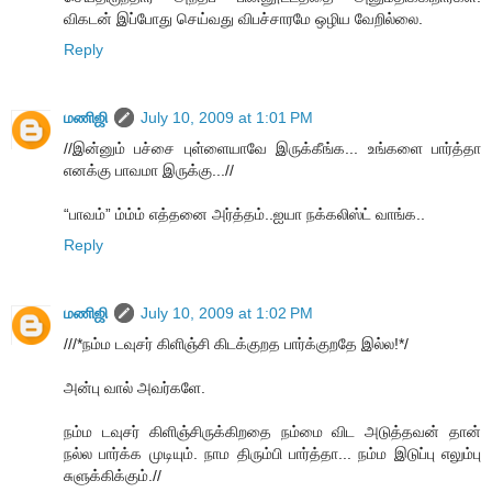
விகடன் இப்போது செய்வது விபச்சாரமே ஒழிய வேறில்லை.
Reply
மணிஜி
July 10, 2009 at 1:01 PM
//இன்னும் பச்சை புள்ளையாவே இருக்கீங்க... உங்களை பார்த்தா
எனக்கு பாவமா இருக்கு...//
“பாவம்” ம்ம்ம் எத்தனை அர்த்தம்..ஐயா நக்கலிஸ்ட் வாங்க..
Reply
மணிஜி
July 10, 2009 at 1:02 PM
///*நம்ம டவுசர் கிளிஞ்சி கிடக்குறத பார்க்குறதே இல்ல!*/
அன்பு வால் அவர்களே.
நம்ம டவுசர் கிளிஞ்சிருக்கிறதை நம்மை விட அடுத்தவன் தான்
நல்ல பார்க்க முடியும். நாம திரும்பி பார்த்தா... நம்ம இடுப்பு எலும்பு
சுளுக்கிக்கும்.//