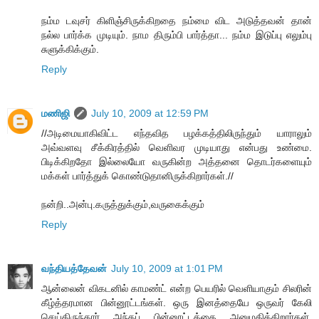
நம்ம டவுசர் கிளிஞ்சிருக்கிறதை நம்மை விட அடுத்தவன் தான்
நல்ல பார்க்க முடியும். நாம திரும்பி பார்த்தா... நம்ம இடுப்பு எலும்பு
சுளுக்கிக்கும்.
Reply
மணிஜி
July 10, 2009 at 12:59 PM
//அடிமையாகிவிட்ட எந்தவித பழக்கத்திலிருந்தும் யாராலும்
அவ்வளவு சீக்கிரத்தில் வெளிவர முடியாது என்பது உண்மை.
பிடிக்கிறதோ இல்லையோ வருகின்ற அத்தனை தொடர்களையும்
மக்கள் பார்த்துக் கொண்டுதானிருக்கிறார்கள்.//
நன்றி..அன்பு.கருத்துக்கும்,வருகைக்கும்
Reply
வந்தியத்தேவன்
July 10, 2009 at 1:01 PM
ஆன்லைன் விகடனில் காமண்ட் என்ற பெயரில் வெளியாகும் சிலரின்
கீழ்த்தரமான பின்னூட்டங்கள். ஒரு இனத்தையே ஒருவர் கேலி
செய்திருந்தார் அந்தப் பின்னூட்டத்தை அனுமதிக்கிறார்கள்.