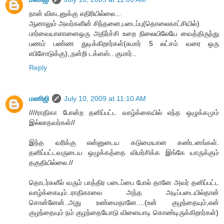
நான் விகடனுக்கு எதிரியில்லை...
ஆனாலும் அவர்களின் சிந்தனை,படைப்பு(தொலைகாட்சியில்)
பார்வையாளானைஒரு அதிர்ச்சி உறை நிலையிலேயே வைத்திருந்து
பணம் பண்ண துடிக்கிறார்கள்(சுமார் 5 லட்சம் வரை ஒரு
எபிசோடுக்கு),,நன்றி டக்ளஸ்.. குமார்..
Reply
மணிஜி
July 10, 2009 at 11:10 AM
////ராதிகா போன்ற தனிப்பட்ட வாழ்க்கையில் எந்த ஒழுக்கமும்
இல்லாதவர்கள்//
இந்த வரிக்கு என்னுடைய கடுமையான கண்டனங்கள்.
தனிப்பட்டவருடைய ஒழுக்கத்தை விமர்சிக்க இங்கே யாருக்கும்
தகுதியில்லை.//
தொடர்களீல் வரும் பாத்திர படைப்பை போல் தானே அவர் தனிப்பட்ட
வாழ்க்கையும்..ராதிகாவை அந்த அடிப்படையில்தான்
சொன்னேன்..அது உண்மைதானே....(உன் குழந்தையும்,என்
குழந்தையும் நம் குழந்தையோடு விளையாடி கொண்டிருக்கிறார்கள்)