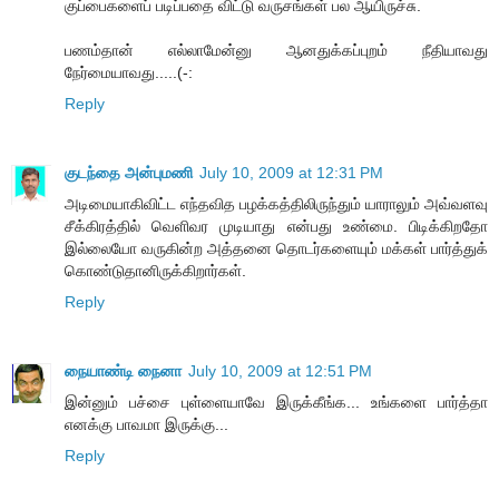
குப்பைகளைப் படிப்பதை விட்டு வருசங்கள் பல ஆயிருச்சு.
பணம்தான் எல்லாமேன்னு ஆனதுக்கப்புறம் நீதியாவது
நேர்மையாவது.....(-:
Reply
குடந்தை அன்புமணி
July 10, 2009 at 12:31 PM
அடிமையாகிவிட்ட எந்தவித பழக்கத்திலிருந்தும் யாராலும் அவ்வளவு
சீக்கிரத்தில் வெளிவர முடியாது என்பது உண்மை. பிடிக்கிறதோ
இல்லையோ வருகின்ற அத்தனை தொடர்களையும் மக்கள் பார்த்துக்
கொண்டுதானிருக்கிறார்கள்.
Reply
நையாண்டி நைனா
July 10, 2009 at 12:51 PM
இன்னும் பச்சை புள்ளையாவே இருக்கீங்க... உங்களை பார்த்தா
எனக்கு பாவமா இருக்கு...
Reply