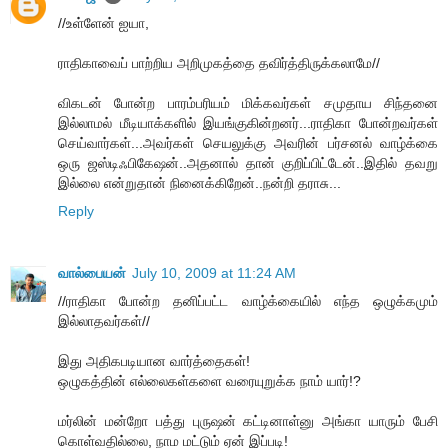
//உள்ளேன் ஐயா,
ராதிகாவைப் பாற்றிய அறிமுகத்தை தவிர்த்திருக்கலாமே//
விகடன் போன்ற பாரம்பரியம் மிக்கவர்கள் சமுதாய சிந்தனை
இல்லாமல் மீடியாக்களில் இயங்குகின்றனர்...ராதிகா போன்றவர்கள்
செய்வார்கள்...அவர்கள் செயலுக்கு அவரின் பர்சனல் வாழ்க்கை
ஒரு ஜஸ்டிஃபிகேஷன்..அதனால் தான் குறிப்பிட்டேன்..இதில் தவறு
இல்லை என்றுதான் நினைக்கிறேன்..நன்றி தராசு...
Reply
வால்பையன்
July 10, 2009 at 11:24 AM
//ராதிகா போன்ற தனிப்பட்ட வாழ்க்கையில் எந்த ஒழுக்கமும்
இல்லாதவர்கள்//
இது அதிகபடியான வார்த்தைகள்!
ஒழுகத்தின் எல்லைகள்களை வரையுறுக்க நாம் யார்!?
மர்லின் மன்றோ பத்து புருஷன் கட்டினாள்னு அங்கா யாரும் பேசி
கொள்வதில்லை, நாம மட்டும் ஏன் இப்படி!