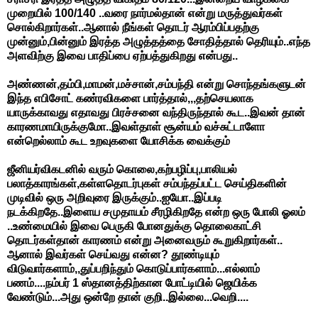
முறையில் 100/140 ..வரை நார்மல்தான் என்று மருத்துவர்கள்
சொல்கிறார்கள்..ஆனால் நீங்கள் தொடர் ஆரம்பிப்பதற்கு
முன்னும்,பின்னும் இரத்த அழுத்தத்தை சோதித்தால் தெரியும்..எந்த
அளவிற்கு இவை பாதிப்பை ஏற்பத்துகிறது என்பது..
அண்ணன்,தம்பி,மாமன்,மச்சான்,சம்பந்தி என்று சொந்தங்களுடன்
இந்த எபிசோட் கண்ரவிகளை பார்த்தால்,,,தற்செயலாக
யாருக்காவது எதாவது பிரச்சனை வந்திருந்தால் கூட..இவன் தான்
காரணமாயிருக்குமோ..இவள்தாள் சூன்யம் வச்சுட்டாளோ
என்றெல்லாம் கூட உறவுகளை யோசிக்க வைக்கும்
ஜீனியர்விகடனில் வரும் கொலை,கற்பழிப்பு,பாலியல்
பலாத்காரங்கள்,கள்ளதொடர்புகள் சம்பந்தப்பட்ட செய்திகளின்
முடிவில் ஒரு அறிவுரை இருக்கும்..ஐயோ..இப்படி
நடக்கிறதே..இளைய சமுதாயம் சீரழிகிறதே என்ற ஒரு போலி ஓலம்
..உண்மையில் இவை பெருகி போனதுக்கு தொலைகாட்சி
தொடர்கள்தான் காரணம் என்று அனைவரும் கூறுகிறார்கள்..
ஆனால் இவர்கள் செய்வது என்ன? தூண்டியும்
விடுவார்களாம்,,துப்பறிந்தும் கொடுப்பார்களாம்...எல்லாம்
பணம்....நம்பர் 1 ஸ்தானத்திற்கான போட்டியில் ஜெயிக்க
வேண்டும்...அது ஒன்றே தான் குறி..இல்லை...வெறி....