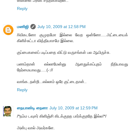
உங்களை அங்க சந்திக்கறேன்..
Reply
மணிஜி
July 10, 2009 at 12:58 PM
//விகடனோ குமுதமோ இல்லை வேற ஒன்னோ.....அட்டையைக்
கிளிச்சுட்டா வித்தியாசமே இல்லை.
குப்பைகளைப் படிப்பதை விட்டு வருசங்கள் பல ஆயிருச்சு.
பணம்தான் எல்லாமேன்னு ஆனதுக்கப்புறம் நீதியாவது
நேர்மையாவது.....(-://
வாங்க..நன்றி...எல்லாம் ஒரே குட்டைதான்..
Reply
நையாண்டி நைனா
July 10, 2009 at 12:59 PM
/*நம்ம டவுசர் கிளிஞ்சி கிடக்குறத பார்க்குறதே இல்ல!*/
அன்பு வால் அவர்களே.