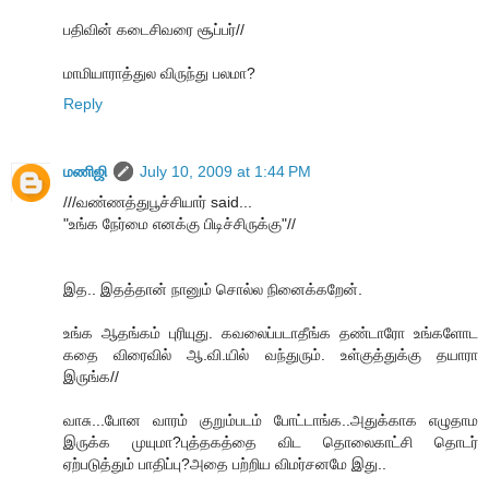
பதிவின் கடைசிவரை சூப்பர்//
மாமியாராத்துல விருந்து பலமா?
Reply
மணிஜி
July 10, 2009 at 1:44 PM
///வண்ணத்துபூச்சியார் said...
"உங்க நேர்மை எனக்கு பிடிச்சிருக்கு"//
இத.. இதத்தான் நானும் சொல்ல நினைக்கறேன்.
உங்க ஆதங்கம் புரியுது. கவலைப்படாதீங்க தண்டாரோ உங்களோட
கதை விரைவில் ஆ.வி.யில் வந்துரும். உள்குத்துக்கு தயாரா
இருங்க//
வாசு...போன வாரம் குறும்படம் போட்டாங்க..அதுக்காக எழுதாம
இருக்க முயுமா?புத்தகத்தை விட தொலைகாட்சி தொடர்
ஏற்படுத்தும் பாதிப்பு?அதை பற்றிய விமர்சனமே இது..