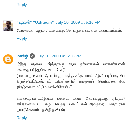
Reply
"உழவன்" "Uzhavan"
July 10, 2009 at 5:16 PM
கோலங்கள் எனும் மொக்கைத் தொடருக்காக, என் கண்டனங்கள்.
Reply
மணிஜி
July 10, 2009 at 5:16 PM
/இந்த பதிவை பார்த்தாவது ஆவி நிர்வாகிகள் வாசகர்களின்
மனதை புரிந்துகொண்டால் சரி...
(பல வருடங்கள் தொடர்ந்து படித்துவந்த நான் ஆவி படிப்பதையே
நிறுத்திவிட்டேன்...நம் பதிவர்களின் கதைகள் வெளியான சில
இதழ்களை மட்டும் வாங்கினேன்.//
உண்மைதான்...ஆனால் மக்கள் மனசு அவர்களுக்கு புரியுமா?
எத்தனையோ புகழ் பெற்ற படைப்புகள்..அவற்றை தொடராக
தயாரிக்கலாம்...நன்றி நண்பரே..
Reply