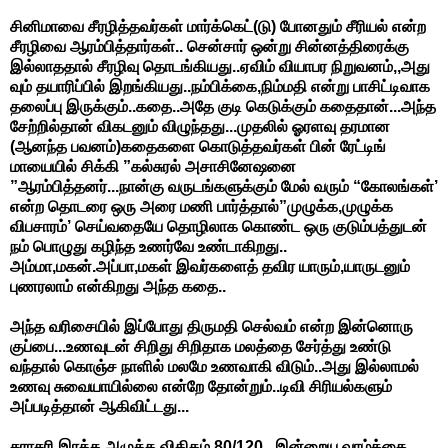
சினிமாவை சீரழித்தவர்கள் மார்க்கெட்(டு) போனதும் சீரியல் என்ற
சீரழிவை ஆரம்பித்தார்கள்.. சென்சார் ஒன்று சின்னத்திரைக்கு
இல்லாததால் சீரழிவு தொடங்கியது..ஏவிம் வியாபர நிறுவனம்,,அது
வும் தயாரிப்பில் இறங்கியது..நம்பிக்கை,நிம்மதி என்று பாசிட்டிவாக
தலைப்பு இருக்கும்..கதை..அதே குடி கெடுக்கும் கதைதான்...அந்த
சேற்றில்தான் விகடனும் விழுந்தது...முதலில் ஓரளவு தரமான
(ஆனந்த பவனம்)கதைகளை கொடுத்தவர்கள் பின் ரேட்டிங்
மாயையில் சிக்கி ”கல்சுரல் அசாசினேஷனை
”ஆரம்பித்தனர்...நான்கு வருடங்களுக்கும் மேல் வரும் “கோலங்கள்’
என்ற தொடரை ஒரு அரை மணி பார்த்தால்”முழுக்க,முழுக்க
விபசாரம்’ செய்வதையே தொழிலாக கொண்ட ஒரு குடும்பத்துடன்
நம் பொழுது கழிந்த உணர்வே உண்டாகிறது..
அம்மா,மகன்.அப்பா,மகள் இவர்களைத் தவிர யாரும்,யாருடனும்
புணரலாம் என்கிறது அந்த கதை..
அந்த வரிசையில் இப்போது திருமதி செல்வம் என்ற இன்னொரு
குப்பை...உணவுடன் சிறிது சிறிதாக மலத்தை சேர்த்து உண்டு
வந்தால் கொஞ்ச நாளில் மலமே உணவாகி விடும்..அது இல்லாமல்
உணவு சுவையாயில்லை என்றே தோன்றும்..டிவி சிரியல்களும்
அப்படித்தான் ஆகிவிட்டது...
சராசரி இரத்த அழுத்த விகிதம் 80/120...இன்றைய வாழ்க்கை