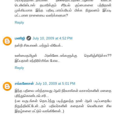
அப்படித்தான்..நாயகன் நல்லதொடர்தான்..ஆனால் விகடக்
டெலிவிஸ்டாஸ் தயாரிக்கும் சீரியல் குப்பைகளை பற்றிதான்
முக்கியமாக இந்த பதிவு..பாரம்பரியம் மிக்க நிறுவனம் இப்படி
மட்டமான ரசனையை வளர்க்கலாமா?
Reply
மணிஜி
July 10, 2009 at 4:52 PM
நன்றி சிசுபாலன்..மற்றும் விவேக்..
உண்மைதமிழன் அண்ணே..உங்களூக்கு தெளிஞ்சிடுச்சா??
இப்பதான் எந்திரிச்சிங்க போல..
Reply
சங்கணேசன்
July 10, 2009 at 5:01 PM
இந்த பதிவை பார்த்தாவது ஆவி நிர்வாகிகள் வாசகர்களின் மனதை
புரிந்துகொண்டால் சரி...
(பல வருடங்கள் தொடர்ந்து படித்துவந்த நான் ஆவி படிப்பதையே
நிறுத்திவிட்டேன்...நம் பதிவர்களின் கதைகள் வெளியான சில
இதழ்களை மட்டும் வாங்கினேன்..)