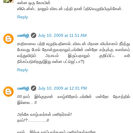
என்ன ஒரு கோயின்
ஸிடென்ஸ்.. நானும் விகடன் பத்தி தான் ப்திவெழுதியிருக்கேன்.
Reply
மணிஜி
July 10, 2009 at 11:51 AM
ராதிகாவை பற்றி எழுதியதினால்..விகடன் மீதான விமர்சனம் நீர்த்து
போவது போல் தோன்றுவதாலும்,மர்லின் மன்றோ கற்புக்கு களங்கம்
வந்துவிடும் அபாயம் இருப்பதாலும் குறிப்பிட்ட வரி
நீக்கப்படுகிறது(இது என்ன பட்ஜெட்டா?)
Reply
மணிஜி
July 10, 2009 at 12:01 PM
////.நாம் இங்குதான் வாழ்கிறோம்..மர்லின் மன்றோ தேசத்தில்
இல்லை... //
அங்கே வாழ்பவர்கள் மனிதர்கள்!
நாம்!?................//
வால்... இங்கு வாழ்பவர்களும் மனிதர்கள்தானே..