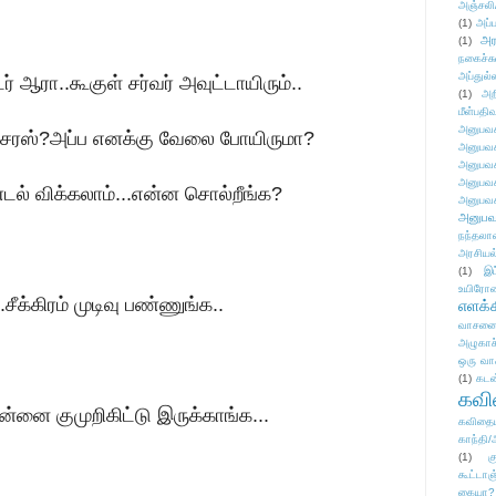
அஞ்சலி
(1)
அப்ப
அர
(1)
நகைச்ச
அப்துல்
் ஆரா..கூகுள் சர்வர் அவுட்டாயிரும்..
(1)
அற
மீள்பதிவ
அனுபவக
ேன்சரஸ்?அப்ப எனக்கு வேலை போயிருமா?
அனுபவக
அனுபவக
அனுபவக
ுண்டல் விக்கலாம்...என்ன சொல்றீங்க?
அனுபவக
அனுபவ
நந்தலால
அரசியல
(1)
இட
உயிரோ
சீக்கிரம் முடிவு பண்ணுங்க..
எளக்க
வாசனை/க
அழுகாச
ஒரு வா
(1)
கடன
கவ
்னை குமுறிகிட்டு இருக்காங்க
...
கவிதைய
காந்தி/
(1)
க
கூட்டா
கையா?