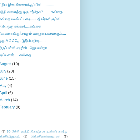
சிறிய இடைவேளைக்குப் பின்.............
சுற்றி வளைத்து ஒரு சந்தேகம்........கவிதை
கவிதை பலாப்பட்டறை----பதிவர்கள் கும்மி
சாமி..ஒரு சங்கதி.....கவிதை
கோணலாயிருந்தாலும் என்னுடையதாக்கும்....
ஒரு A 2 Z தொ(இ)டர்பதிவு........
திருப்பள்ளி எழுச்சி...ஜெயலலிதா
அய்யனார்......கவிதை
August
(19)
July
(20)
June
(15)
May
(4)
April
(6)
March
(14)
February
(9)
s
ு
(1)
90 மில்லி ஊத்தி..கொஞ்சமா தண்ணி கலந்து
ஞ்சலி/அனுபவம்
(1)
அஞ்சலி/கண்ணதாசன்
(1)