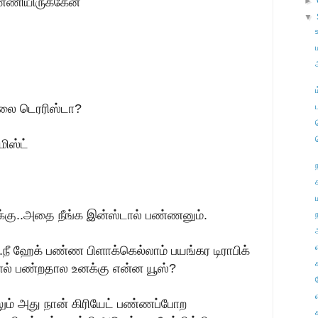
ண்ணியிருக்கேன்
►
▼
லை டெரரிஸ்டா?
ிஸ்ட்
ருக்கு..அதை நீங்க இன்ஸ்டால் பண்ணனும்.
ந
நீ ஹேக் பண்ண பிளாக்கெல்லாம் பயங்கர டிராபிக்
ால் பண்றதால உனக்கு என்ன யூஸ்?
ும் அது நான் கிரியேட் பண்ணப்போற