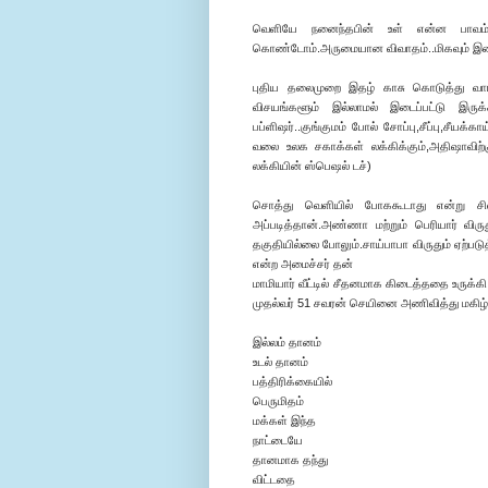
வெளியே நனைந்தபின் உள் என்ன பாவம் ச
கொண்டோம்.அருமையான விவாதம்..மிகவும் இனிம
புதிய தலைமுறை இதழ் காசு கொடுத்து வாங்க
விசயங்களூம் இல்லாமல் இடைப்பட்டு இருக்க
பப்ளிஷர்..குங்குமம் போல் சோப்பு,சீப்பு,சீயக
வலை உலக சகாக்கள் லக்கிக்கும்,அதிஷாவிற்க
லக்கியின் ஸ்பெஷல் டச்)
சொத்து வெளியில் போககூடாது என்று சில
அப்படித்தான்.அண்ணா மற்றும் பெரியார் விர
தகுதியில்லை போலும்.சாய்பாபா விருதும் ஏற்
என்ற அமைச்சர் தன்
மாமியார் வீட்டில் சீதனமாக கிடைத்ததை உருக்
முதல்வர் 51 சவரன் செயினை அணிவித்து மகிழ்
இல்லம் தானம்
உடல் தானம்
பத்திரிக்கையில்
பெருமிதம்
மக்கள் இந்த
நாட்டையே
தானமாக தந்து
விட்டதை