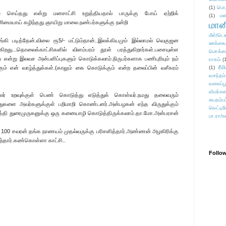
(1)
பொ
ெய்தது என்று மனசாட்சி உறுத்தியதால் பாருக்கு போய் ஏற்றிக்
(1)
மன
ையாய் கழிந்தது ஞாயிறு மாலை.நண்பர்களுக்கு நன்றி
மானி
மீள்/டெஸ
ி படித்தேன்.விலை ரூ5/- மட்டும்தான்..இலக்கியமும் இல்லாமல் வெகுஜன
ஊக்கை
ிறது...தொலைக்காட்சிகளில் விளம்பரம் தூள் பரத்துகிறார்கள்.பசையுள்ள
மொக்க
்காய் என்று இலவச அன்பளிப்புகளும் கொடுக்கலாம்.நிருபர்களாக பணிபுரியும் நம்
ராகம்
(
ரீம
ும் என் வாழ்த்துக்கள்.(காலும் கை கொடுக்கும் என்ற தலைப்பின் வசீகரம்
(1)
வசந்தம்
வலைப்பூ
விமர்சன
ர் உறவுக்குள் பெண் கொடுத்து எடுத்துக் கொள்வர்.நமது தலைவரும்
சுயதம்ப
ுதுகளை அவர்களுக்குள் பறிமாறி கொண்டனர்.அன்பழகன் எந்த விருதுக்கும்
வெட்டிவ
படுத்தி துரைமுருகனுக்கு ஒரு கனையாழி கொடுத்திருக்கலாம்.தா.மோ.அன்பரசன்
பா.ரா/உ
கி 100 சவரன் தங்க நாணயம் முதல்வருக்கு பரிசளித்தார்.அண்ணன் அழகிரிக்கு
ந்தார்.கண்கொள்ளா காட்சி..
Follo