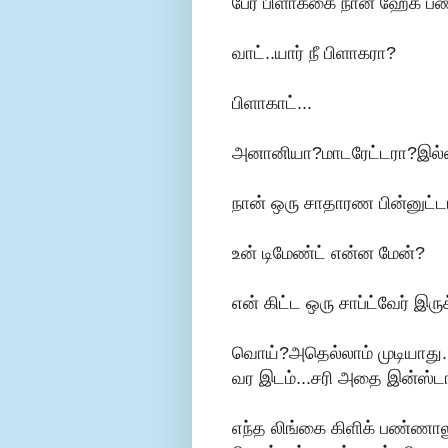
பேர் பிளாக்கை நான் ஹேக் ப
வாட்..யார் நீ பிளாகரா?
பிளாகாட்...
அனானியா?மாடரேட்டரா?இல்
நான் ஒரு சாதாரண பின்னுட்டம
உன் டிமேண்ட் என்ன மேன்?
என் கிட்ட ஒரு சாப்ட்வேர் இ
வொய்?அதெல்லாம் முடியாது..
வர இடம்...சரி அதை இன்ஸ்ட
எந்த லிங்கை கிளிக் பண்ணால