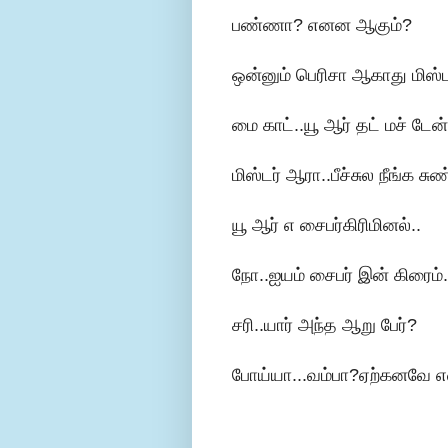
பண்ணா? எனன ஆகும்?
ஒன்னும் பெரிசா ஆகாது மிஸ்டர
மை காட்..யூ ஆர் தட் மச் ட
மிஸ்டர் ஆரா..பீச்சுல நீங்க ச
யூ ஆர் எ சைபர்கிரிமினல்..
நோ..ஐயம் சைபர் இன் கிரைம்..
சரி..யார் அந்த ஆறு பேர்?
போய்யா...வம்பா?ஏற்கனவே என