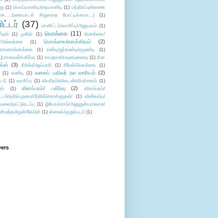
து
(1)
பொய்யாண்டி/நையாண்டி
(1)
மந்திரப்புன்னகை
சு.....(உரையாடல் சிறுகதை போட்டிக்காக...)
(1)
ட்டர்
(37)
மானிட்டர்/வாசிப்பு/அனுபவம்
(1)
மொக்கை
(11)
்டிங்
(1)
முகில்
(1)
மொக்கை/
மொக்கை/எளக்கியம்
(2)
/அல்லக்கை
(1)
ை/மகாமொக்கை
(1)
ரண்டி/ஜர்கண்டி/ஏமூண்டி
(1)
1)
ராகவன்/பகிர்வு
(1)
ராமதாசு/ரவுசு/புனைவு
(1)
ரீமா
ிக்ஸ்
(3)
ரீமிக்ஸ்/ஒப்பாரி
(1)
ரீமேக்/மொக்கை
(1)
வலைப் பதிவர் நல வாரியம்
(2)
(1)
வண்டி
(1)
--1
(1)
வாசிப்பு
(1)
விபரீதம்/விகடன்/விமர்சனம்
(1)
விளம்பரம்/ பகிர்வு
(2)
ம்
(1)
விளம்பரம்/
ட்டம்/தற்பெருமை/பீற்றிக்கொள்ளுதல்/
(1)
வீண்வம்பு/
ேலை/நாட்டுநடப்பு
(1)
ஜ்யோவ்ராம்/அனுஜன்யா/வாசு/
ண்மத்தமிழன்/கேபிள்
(1)
ஸ்மைல்/குறும்படம்
(1)
wers