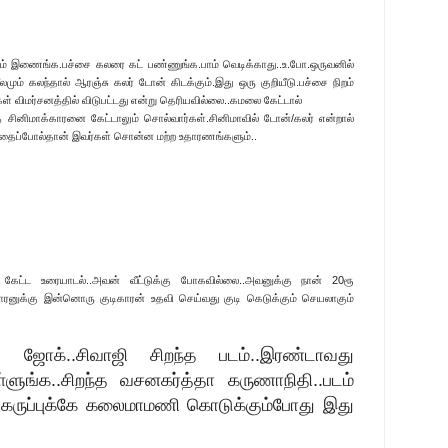
ையும் இணைங்க.பச்சை கலரை கட் பண்ணுங்க.பாம் வெடிக்காது..உ.போ.ஒருவனில்
லமும் கலந்தால் ஆரஞ்சு கலர் டோன் கிடக்கும்.இது ஒரு குறியீடு.பச்சை நிறம்
விகள் விமர்சனத்தில் விடுபட்டது என்று தெரியவில்லை..கமலை கேட்டால்
த சினிமாக்காரனை கேட்டாலும் சொல்வார்கள்.சினிமாவில் டோன்/கலர் என்றால்
தைப்போல்தான் இவர்கள் சொன்ன மற்ற உதாரணங்களும்..
ு கேட்ட உரையாடல்..அவன் வீட்டுக்கு போகவில்லை..அவனுக்கு நான் 20ரூ
காரனுக்கு இன்னொரு குடிகாரன் உதவி செய்வது குடி கெடுக்கும் செயலாகும்
 ஜோக்..சிவாஜி சிறந்த படம்..இரண்டாவது
ளுங்க..சிறந்த வசனகர்த்தா கருணாநிதி..படம்
 கருப்புக்கே கலைமாமணி கொடுக்கும்போது இது