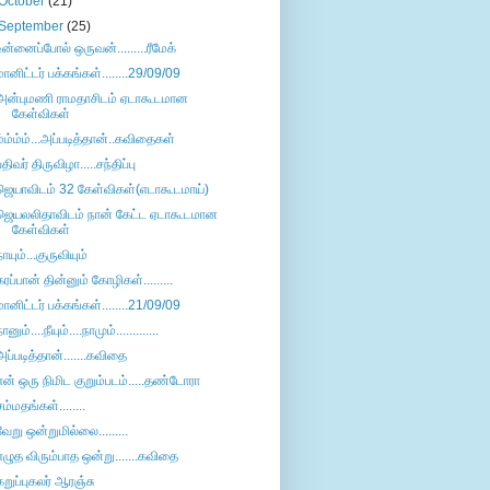
October
(21)
September
(25)
உன்னைப்போல் ஒருவன்.........ரீமேக்
மானிட்டர் பக்கங்கள்........29/09/09
அன்புமணி ராமதாசிடம் ஏடாகூடமான
கேள்விகள்
ம்ம்ம்ம்...அப்படித்தான்..கவிதைகள்
பதிவர் திருவிழா.....சந்திப்பு
ஜெயாவிடம் 32 கேள்விகள்(எடாகூடமாய்)
ஜெயலலிதாவிடம் நான் கேட்ட ஏடாகூடமான
கேள்விகள்
நாயும்...குருவியும்
கரப்பான் தின்னும் கோழிகள்.........
மானிட்டர் பக்கங்கள்........21/09/09
ானும்....நீயும்....நாமும்.............
அப்படித்தான்.......கவிதை
என் ஒரு நிமிட குறும்படம்.....தண்டோரா
சம்மதங்கள்........
வேறு ஒன்றுமில்லை.........
எழுத விரும்பாத ஒன்று.......கவிதை
கறுப்புகலர் ஆரஞ்சு