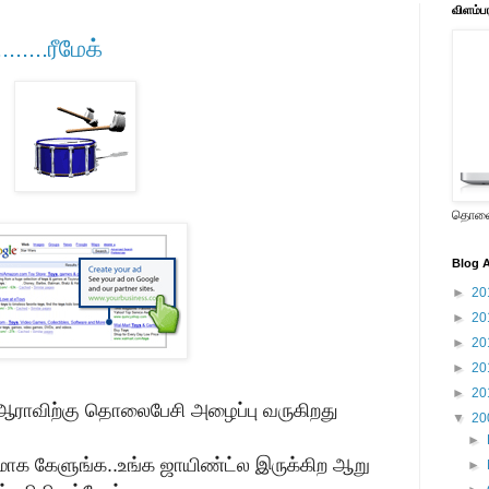
விளம்ப
.....ரீமேக்
தொலைக
Blog A
►
20
►
20
►
20
►
20
►
20
 ஆராவிற்கு தொலைபேசி அழைப்பு வருகிறது
▼
20
►
க கேளுங்க..உங்க ஜாயிண்ட்ல இருக்கிற ஆறு
►