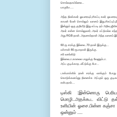
சொல்வதாயில்லை...
யாருமே.....
அந்த நீலக்கலர் ஓயரையும்,சிகப்பு கலர் ஒயர
காமன் மேன் சொல்லும் வசனம் இது.சிகப்பும்,நீ
இன்னும் ஒரு குறியீடு.இது எப்படி நம் அறிவு ஜீ
அவர் என்ன சொல்லுவார்..அவர் மட்டுமல்ல எந்
அது RGB தான்..அதனால்தான் அந்த வசனம்.இ
60 ரூ சரக்கு இல்லை..70 தான் இருக்கு...
மச்சான் 80 ரூபாதான் இருக்கு.
சரி வாங்கிடு
இல்லைடா.காலைல பாலுக்கு வேணும்டா.
அப்ப குடிக்காத..வீட்டுக்கு போ...
டாஸ்மாக்கில் நான் சரக்கு வாங்கும் போத
கொடுக்கலாம்னு நினைச்சு அப்புறம் ஒரு குடி
என்பதால்....
டிஸ்கி :இன்னொரு பெரிய
மொழி..அதக்கூட விட்டு தள்
உளியின் ஓசை.பின்ன கஞ்சா
ஒன்னும் ....