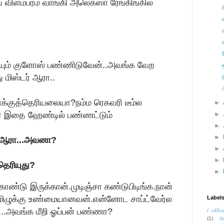
ைய விளம்பரம் வாங்கி அலெக்ஸா ரேங்கிங்கில
யும் குளோஸ் பண்ணிடுவேன்..அவங்க வேற
 மிஸ்டர் ஆரா..
.உனக்குத்தெரியலையா?நம்ம ரெகவரி டீம்ல
►
அவர் இதை ஹேண்டில் பண்ணட்டும்
►
►
►
ர் ஆரா...அவனா?
►
►
தெரியுது?
►
காண்டு இருக்கான்.முடிஞ்சா கண்டுபிடிங்க.நான்
மிழுக்கு உண்மையானவன்.என்னோட சாப்ட்வேர்ல
Label
...அவங்க மீறி ஓப்பன் பண்ணா?
/ பகிர்வ
(1)
அ