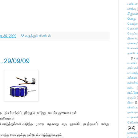
டண்டன
பகிர்வு
(
சிறுக
பொது
கொஞ்ச
மொக்க
செருப்ப
r 30, 2009
33 கருத்துக் கிண்டல்
நினைவு
புனைவு
மொக்க
தண்டோரா
..
(1)
த
...29/09/09
பயணம்
தீர்ப்பு
பாப்பாத்
சங்கிலி
நகைச்ச
நடை
(
நாட்டுந
குருவி
நிலா
(1
விளம்பர
நண்பர்க
்த பதிவர் சந்திப்பு நீர்த்துபோயிற்று..உபயம்வருணபகவான்
பார்வை/
யபதிவர்கள்
ரெமோ/க
்கள்.வாழ்த்துக்கள்.அடுத்த முறை எதாவது ஒரு ஹாலில் நடத்தலாம் என்று
(22)
புனைவ
னைத்த கேபிளுக்கு நன்றியும்,வாழ்த்துக்களும்.
மொக்க