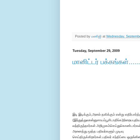
Posted by
மணிஜி
at
Wednesday, Septembe
Tuesday, September 29, 2009
மானிட்டர் பக்கங்கள்.....
இடி இடிக்கும்,அனல் தகிக்கும் என்று எதிர்பார்த
(இந்துத்துவான்னுசாயம்பூசிடாதீங்க)நிறையபுதி
வந்திருந்தார்கள்.அறிமுகம்செய்துகொண்டார
அனைத்து மூத்த பதிவர்களூம் முடிவு
செய்திருக்கிறார்கள்.பதிவர் சந்திப்பை ஒருங்கி