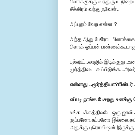
பிளாக்குக்கு வந்துரும்..நிற
சீக்கிரம் வந்துருவேன்..
அப்புறம் வேற என்ன ?
அந்த ஆறு பேரோட பிளாக்கை
பிளாக் ஓப்பன் பண்ணக்கூடாது
புல்ஷிட்..லாஜிக் இடிக்குது.
மூர்த்தியை கூப்பிடுங்க...
என்னது ..மூர்த்தியா?மிஸ்ட
எப்படி நாங்க பேசறது உனக்கு 
உங்க பக்கத்திலயே ஒரு ஜாலி 
குப்பனோ,சுப்பனோ இல்லை.த
அதுக்கு புரொவிஷன் இருக்கு