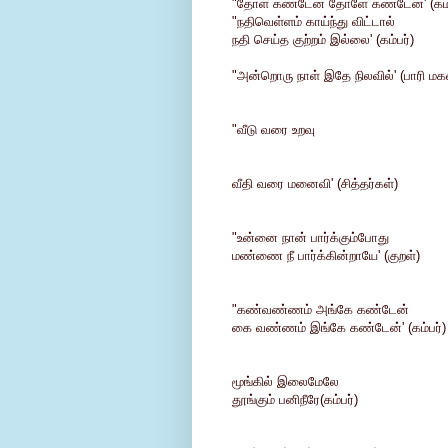
"தோள் கண்டேன் தோளே கண்டேன்' (கம்
"நதிவெள்ளம் காய்ந்து விட்டால்
நதி செய்த குற்றம் இல்லை' (கம்பர்)
"அன்றொரு நாள் இதே நிலவில்' (பாரி மகள
"வீடு வரை உறவு
வீதி வரை மனைவி' (சித்தர்கள்)
"உன்னை நான் பார்க்கும்போது
மண்ணை நீ பார்க்கின்றாயே' (குறள்)
"கண்வண்ணம் அங்கே கண்டேன்
கை வண்ணம் இங்கே கண்டேன்' (கம்பர்)
மூங்கில் இலைமேலே
தூங்கும் பனிநீரே(கம்பர்)