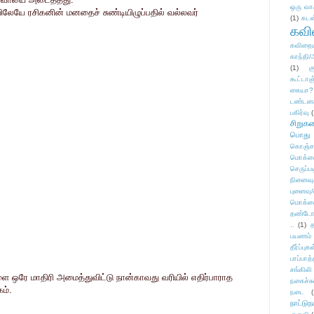
ஒரு வா
ேயே ரசிகனின் மனதைச் சுண்டியிழுப்பதில் வல்லவர்
(1)
கடன
கவ
கவிதைய
காந்தி/
(1)
க
கூட்டா
கையா?
டண்டன
பகிர்வு
(
சிறுக
பொது
கொஞ்ச
மொக்க
செருப்ப
நினைவு
புனைவு
மொக்க
தண்டோரா
..
(1)
த
பயணம்
தீர்ப்பு
பாப்பாத்
சங்கிலி
ளை ஒரே மாதிரி அமைத்துவிட்டு நான்காவது வரியில் எதிர்பாராத
நகைச்ச
ம்.
நடை
(
நாட்டுந