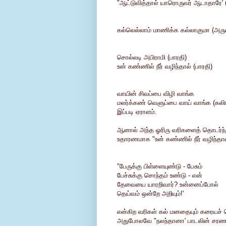
"ஆட்டுவித்தால் யாரொருவர் ஆடாதாரே' 
கல்லெல்லாம் மாணிக்க கல்லாகுமா (அரு
சொல்லடி அபிராமி (பாரதி)
உன் கண்ணில் நீர் வழிந்தால் (பாரதி)
வாயின் சிவப்பை விழி வாங்க
மலர்க்கண் வெளுப்பை வாய் வாங்க (கலிங
இப்படி ஏராளம்.
ஆனால் அந்த ஓரிரு வரிகளைத் தொடர்ந்த
உதாரணமாக "உன் கண்ணில் நீர் வழிந்தால
"பேருக்கு பிள்ளையுண்டு - பேசும்
பேச்சுக்கு சொந்தம் உண்டு - என்
தேவையை யாரறிவார்? உன்னைப்போல்
தெய்வம் ஒன்றே அறியும்!'
என்கிற வரிகள் கல் மனதையும் கரையச் ச
அதுபோலவே "நலந்தானா' பாடலின் சரணத்