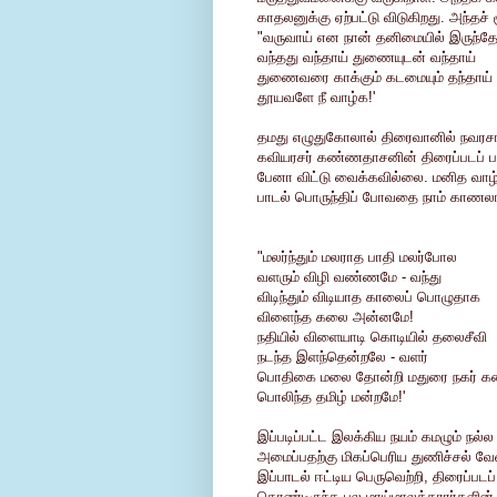
காதலனுக்கு ஏற்பட்டு விடுகிறது. அந்தச்
"வருவாய் என நான் தனிமையில் இருந்த
வந்தது வந்தாய் துணையுடன் வந்தாய்
துணைவரை காக்கும் கடமையும் தந்தாய்
தூயவளே நீ வாழ்க!'
தமது எழுதுகோலால் திரைவானில் நவரச
கவியரசர் கண்ணதாசனின் திரைப்படப் 
பேனா விட்டு வைக்கவில்லை. மனித வாழ்வ
பாடல் பொருந்திப் போவதை நாம் காணலா
"மலர்ந்தும் மலராத பாதி மலர்போல
வளரும் விழி வண்ணமே - வந்து
விடிந்தும் விடியாத காலைப் பொழுதாக
விளைந்த கலை அன்னமே!
நதியில் விளையாடி கொடியில் தலைசீவி
நடந்த இளந்தென்றலே - வளர்
பொதிகை மலை தோன்றி மதுரை நகர் க
பொலிந்த தமிழ் மன்றமே!'
இப்படிப்பட்ட இலக்கிய நயம் கமழும் நல்
அமைப்பதற்கு மிகப்பெரிய துணிச்சல் வேண
இப்பாடல் ஈட்டிய பெருவெற்றி, திரைப்பட
கொண்டிருந்த பல மாய்மாலக்காரர்களி