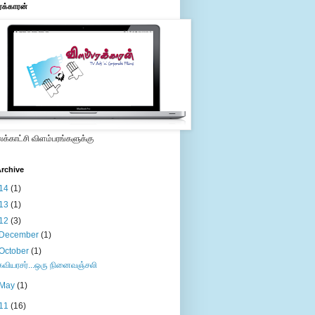
ரக்காரன்
்காட்சி விளம்பரங்களுக்கு
rchive
14
(1)
13
(1)
12
(3)
December
(1)
October
(1)
கவியரசர்...ஒரு நினைவஞ்சலி
May
(1)
11
(16)