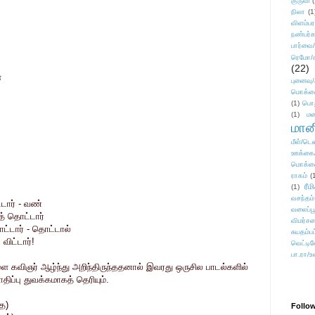
குருவி
நிலா
(1
விளம்பர
நண்பர்க
பார்வை/
ரெமோ/க
(22)
்
புனைவ
மொக்க
(1)
பொ
(1)
மன
மானி
மீள்/டெஸ
ஊக்கை
மொக்க
ராகம்
(
ரீம
(1)
வசந்தம்
டார் - வண்
வலைப்பூ
் தொட்டார்
விமர்சன
்டார் - தொட்டால்
சுயதம்ப
ிட்டார்!
வெட்டிவ
பா.ரா/உ
 கவிஞர் ஆழ்ந்து அறிந்திருந்ததனால் இவரது ஒருசில பாடல்களில்
ாதிப்பு துவக்கமாகத் தெரியும்.
ை)
Follo