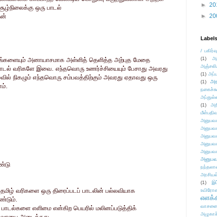
►
20
 சூழ்நிலைக்கு ஒரு பாடல்
ேன்
►
20
Label
/ பகிர்வ
(1)
அ
ங்களையும் அனாயாசமாக அள்ளித் தெளித்த அற்புத மேதை
அஞ்சலி
பாடல் வரிகளே இவை.
எந்தவொரு உணர்ச்சியையும் பேசாது அவரது
(1)
அப்ப
ில் நிகழும் எந்தவொரு சம்பவத்திற்கும் அவரது ஏதாவது ஒரு
அர
(1)
ம்.
நகைச்ச
அப்துல்
(1)
அற
மீள்பதிவ
அனுபவக
அனுபவக
அனுபவக
அனுபவக
அனுபவக
அனுபவ
ண்டு
நந்தலால
அரசியல
(1)
இட
ல தமிழ் வரிகளை ஒரு திரைப்படப் பாடலின் பல்லவியாக
உயிரோ
எளக்க
்டும்.
வாசனை/க
ப் பாடல்களை எளிமை என்கிற பெயரில் மலினப்படுத்திக்
அழுகாச
ன் வாயை அடைத்தது.