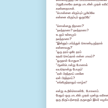
அதுபோலவே தனது பாடலின் முதல் வரியில
கண்ணதாசன்.
"பொன்னை விரும்பும் பூமியிலே
என்னை விரும்பும் ஓருயிரே'
"சொன்னது நீதானா?'
"நலந்தானா? நலந்தானா?
உடலும் உள்ளமும்
நலந்தானா?'
"இன்னும் பார்த்துக் கொண்டிருந்தால்
என்னாவது?'
"ஒரு தரம் ஒரே தரம்
உதவி செய்தால் என்ன பாவம்?'
"ஒருநாள் போதுமா?'
"ஆண்டொன்று போனால்
வயதொன்று போகும்'
"ஏன் பிறந்தாய் மகனே
ஏன் பிறந்தாய்?
"எங்கிருந்தாலும் வாழ்க!'
என்று கூறிக்கொண்டே போகலாம்.
மேலும் ஒரு பாடலில் முதல் மூன்று வரிக
ஒரு திருப்பத்தைத் தருவதும் இவர் வழக்க