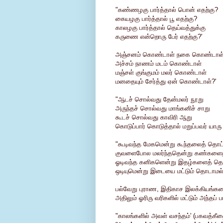
"கண்ணழகு பார்த்தால் பொன் எதற்கு?
கையழகு பார்த்தால் பூ எதற்கு?
காலழகு பார்த்தால் தெய்வத்துக்கு
கருணை என்றொரு பேர் எதற்கு?'
அஞ்சனம் கொண்டாள் நகை கொண்டாள
அச்சம் நாணம் மடம் கொண்டாள்
மஞ்சள் குங்குமம் மலர் கொண்டாள்
மனதையும் சேர்த்து ஏன் கொண்டாள்?'
"ஆடச் சொல்வது தேன்மலர் நூறு
அருந்தச் சொல்வது மாங்கனிச் சாறு
கூடச் சொல்வது காவிரி ஆறு
கொடுப்பார் கொடுத்தால் மறுப்பவர் யாரு
"கூடிவந்த மேகமென்று கூந்தலைத் தொட்
குவளைபோல மலர்ந்ததென்று கண்களைத
ஓடிவந்த கனிகளென்று இதழ்களைத் தொட
ஒடியுமென்று இடையை மட்டும் தொடாமல் வ
பல்வேறு புராண, இதிகாச இலக்கியங்களை
அதிலும் ஓரிரு வரிகளில் மட்டும் அந்தப் ப
"காலங்களில் அவள் வசந்தம்' (பகவத்கீத