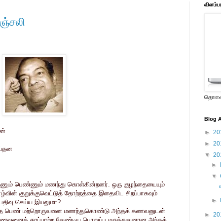
விளம்ப
ஞ்சலி
தொலைக
Blog A
ன்
►
20
►
20
ய்தன
▼
20
►
▼
ஆணும் பெண்ணும் மணந்து கொள்கின்றனர். ஒரு குழந்தையையும்
ழ்வின் குறுக்குவெட்டுத் தோற்றத்தை இதைவிட சிறப்பாகவும்
►
் பதிவு செய்ய இயலுமா?
லித்த பெண் மற்றொருவனை மணந்துகொண்டு அந்தக் கணவனுடன்
►
20
 கணவனைக் காப்பாற்ற வேண்டிய பொறுப்பு மருத்துவனான அந்தக்