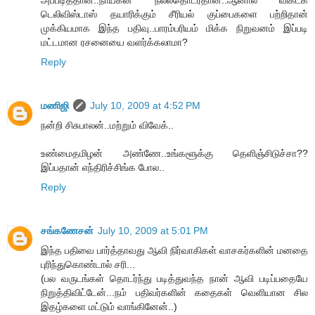
அப்படித்தான்..நாயகன் நல்லதொடர்தான்..ஆனால் விகடக்
டெலிவிஸ்டாஸ் தயாரிக்கும் சீரியல் குப்பைகளை பற்றிதான்
முக்கியமாக இந்த பதிவு..பாரம்பரியம் மிக்க நிறுவனம் இப்படி
மட்டமான ரசனையை வளர்க்கலாமா?
Reply
மணிஜி
July 10, 2009 at 4:52 PM
நன்றி சிசுபாலன்..மற்றும் விவேக்..
உண்மைதமிழன் அண்ணே..உங்களூக்கு தெளிஞ்சிடுச்சா??
இப்பதான் எந்திரிச்சிங்க போல..
Reply
சங்கணேசன்
July 10, 2009 at 5:01 PM
இந்த பதிவை பார்த்தாவது ஆவி நிர்வாகிகள் வாசகர்களின் மனதை
புரிந்துகொண்டால் சரி...
(பல வருடங்கள் தொடர்ந்து படித்துவந்த நான் ஆவி படிப்பதையே
நிறுத்திவிட்டேன்...நம் பதிவர்களின் கதைகள் வெளியான சில
இதழ்களை மட்டும் வாங்கினேன்..)