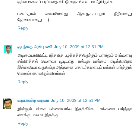
குப்பைகளைப் படிப்பதை விட்டு வருசங்கள் பல ஆயிருச்சு.
பணம்தான் எல்லாமேன்னு ஆனதுக்கப்புறம் நீதியாவது
நேர்மையாவது.....(-:
Reply
குடந்தை அன்புமணி
July 10, 2009 at 12:31 PM
அடிமையாகிவிட்ட எந்தவித பழக்கத்திலிருந்தும் யாராலும் அவ்வளவு
சீக்கிரத்தில் வெளிவர முடியாது என்பது உண்மை. பிடிக்கிறதோ
இல்லையோ வருகின்ற அத்தனை தொடர்களையும் மக்கள் பார்த்துக்
கொண்டுதானிருக்கிறார்கள்.
Reply
நையாண்டி நைனா
July 10, 2009 at 12:51 PM
இன்னும் பச்சை புள்ளையாவே இருக்கீங்க... உங்களை பார்த்தா
எனக்கு பாவமா இருக்கு...
Reply