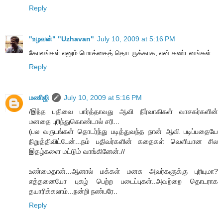
Reply
"உழவன்" "Uzhavan"
July 10, 2009 at 5:16 PM
கோலங்கள் எனும் மொக்கைத் தொடருக்காக, என் கண்டனங்கள்.
Reply
மணிஜி
July 10, 2009 at 5:16 PM
/இந்த பதிவை பார்த்தாவது ஆவி நிர்வாகிகள் வாசகர்களின்
மனதை புரிந்துகொண்டால் சரி...
(பல வருடங்கள் தொடர்ந்து படித்துவந்த நான் ஆவி படிப்பதையே
நிறுத்திவிட்டேன்...நம் பதிவர்களின் கதைகள் வெளியான சில
இதழ்களை மட்டும் வாங்கினேன்.//
உண்மைதான்...ஆனால் மக்கள் மனசு அவர்களுக்கு புரியுமா?
எத்தனையோ புகழ் பெற்ற படைப்புகள்..அவற்றை தொடராக
தயாரிக்கலாம்...நன்றி நண்பரே..
Reply