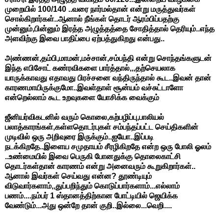
முறையில் 100/140 ..வரை நார்மல்தான் என்று மருத்துவர்கள்
சொல்கிறார்கள்..ஆனால் நீங்கள் தொடர் ஆரம்பிப்பதற்கு
முன்னும்,பின்னும் இரத்த அழுத்தத்தை சோதித்தால் தெரியும்..எந்த
அளவிற்கு இவை பாதிப்பை ஏற்பத்துகிறது என்பது..
அண்ணன்,தம்பி,மாமன்,மச்சான்,சம்பந்தி என்று சொந்தங்களுடன்
இந்த எபிசோட் கண்ரவிகளை பார்த்தால்,,,தற்செயலாக
யாருக்காவது எதாவது பிரச்சனை வந்திருந்தால் கூட..இவன் தான்
காரணமாயிருக்குமோ..இவள்தாள் சூன்யம் வச்சுட்டாளோ
என்றெல்லாம் கூட உறவுகளை யோசிக்க வைக்கும்
ஜீனியர்விகடனில் வரும் கொலை,கற்பழிப்பு,பாலியல்
பலாத்காரங்கள்,கள்ளதொடர்புகள் சம்பந்தப்பட்ட செய்திகளின்
முடிவில் ஒரு அறிவுரை இருக்கும்..ஐயோ..இப்படி
நடக்கிறதே..இளைய சமுதாயம் சீரழிகிறதே என்ற ஒரு போலி ஓலம்
..உண்மையில் இவை பெருகி போனதுக்கு தொலைகாட்சி
தொடர்கள்தான் காரணம் என்று அனைவரும் கூறுகிறார்கள்..
ஆனால் இவர்கள் செய்வது என்ன? தூண்டியும்
விடுவார்களாம்,,துப்பறிந்தும் கொடுப்பார்களாம்...எல்லாம்
பணம்....நம்பர் 1 ஸ்தானத்திற்கான போட்டியில் ஜெயிக்க
வேண்டும்...அது ஒன்றே தான் குறி..இல்லை...வெறி....