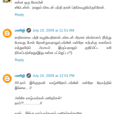
என்ன ஒரு கோயின்
ஸிடென்ஸ்.. நானும் விகடன் பத்தி தான் ப்திவெழுதியிருக்கேன்.
Reply
மணிஜி
July 10, 2009 at 11:51 AM
ராதிகாவை பற்றி எழுதியதினால்..விகடன் மீதான விமர்சனம் நீர்த்து
போவது போல் தோன்றுவதாலும்,மர்லின் மன்றோ கற்புக்கு களங்கம்
வந்துவிடும் அபாயம் இருப்பதாலும் குறிப்பிட்ட வரி
நீக்கப்படுகிறது(இது என்ன பட்ஜெட்டா?)
Reply
மணிஜி
July 10, 2009 at 12:01 PM
////.நாம் இங்குதான் வாழ்கிறோம்..மர்லின் மன்றோ தேசத்தில்
இல்லை... //
அங்கே வாழ்பவர்கள் மனிதர்கள்!
நாம்!?................//
வால்... இங்கு வாழ்பவர்களும் மனிதர்கள்தானே..