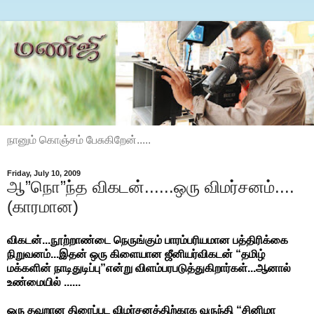
நானும் கொஞ்சம் பேசுகிறேன்.....
Friday, July 10, 2009
ஆ”நொ”ந்த விகடன்......ஒரு விமர்சனம்....
(காரமான)
விகடன்...நூற்றாண்டை நெருங்கும் பாரம்பரியமான பத்திரிக்கை
நிறுவனம்...இதன் ஒரு கிளையான ஜீனியர்விகடன் “தமிழ்
மக்களின் நாடிதுடிப்பு”என்று விளம்பரபடுத்துகிறார்கள்...ஆனால்
உண்மையில் ......
ஒரு தவறான திரைப்பட விமர்சனத்திற்காக வருந்தி “சினிமா