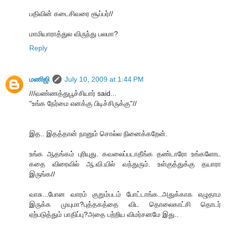
பதிவின் கடைசிவரை சூப்பர்//
மாமியாராத்துல விருந்து பலமா?
Reply
மணிஜி
July 10, 2009 at 1:44 PM
///வண்ணத்துபூச்சியார் said...
"உங்க நேர்மை எனக்கு பிடிச்சிருக்கு"//
இத.. இதத்தான் நானும் சொல்ல நினைக்கறேன்.
உங்க ஆதங்கம் புரியுது. கவலைப்படாதீங்க தண்டாரோ உங்களோட
கதை விரைவில் ஆ.வி.யில் வந்துரும். உள்குத்துக்கு தயாரா
இருங்க//
வாசு...போன வாரம் குறும்படம் போட்டாங்க..அதுக்காக எழுதாம
இருக்க முயுமா?புத்தகத்தை விட தொலைகாட்சி தொடர்
ஏற்படுத்தும் பாதிப்பு?அதை பற்றிய விமர்சனமே இது..