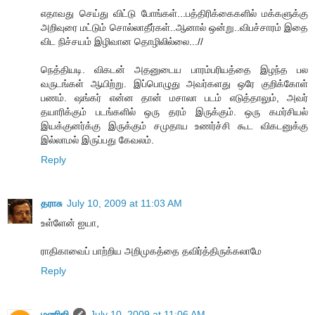
எதாவது செய்து விட்டு போங்கள்...பத்திரிக்கைகளில் மக்களுக்கு
அறிவுரை மட்டும் சொல்லாதீர்கள்..ஆனால் ஒன்று..விபச்சாரம் இதை
விட நிச்சயம் இழிவான தொழிலில்லை...//
நெத்தியடி. விகடன் அதனுடைய பாரம்பரியத்தை இழந்த பல
வருடங்கள் ஆயிற்று. இப்பொழுது அவர்களது ஒரே குறிக்கோள்
பணம். ஷங்கர் என்ன தான் மசாலா படம் எடுத்தாலும், அவர்
தயாரிக்கும் படங்களில் ஒரு தரம் இருக்கும். ஒரு கமர்சியல்
இயக்குனர்க்கு இருக்கும் சமுதாய உணர்ச்சி கூட விகடனுக்கு
இல்லாமல் இருப்பது கேவலம்.
Reply
தராசு
July 10, 2009 at 11:03 AM
உள்ளேன் ஐயா,
ராதிகாவைப் பாற்றிய அறிமுகத்தை தவிர்த்திருக்கலாமே
Reply
மணிஜி
July 10, 2009 at 11:06 AM