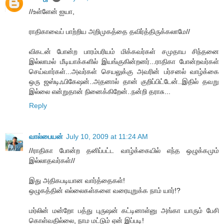
//உள்ளேன் ஐயா,
ராதிகாவைப் பாற்றிய அறிமுகத்தை தவிர்த்திருக்கலாமே//
விகடன் போன்ற பாரம்பரியம் மிக்கவர்கள் சமுதாய சிந்தனை
இல்லாமல் மீடியாக்களில் இயங்குகின்றனர்...ராதிகா போன்றவர்கள்
செய்வார்கள்...அவர்கள் செயலுக்கு அவரின் பர்சனல் வாழ்க்கை
ஒரு ஜஸ்டிஃபிகேஷன்..அதனால் தான் குறிப்பிட்டேன்..இதில் தவறு
இல்லை என்றுதான் நினைக்கிறேன்..நன்றி தராசு...
Reply
வால்பையன்
July 10, 2009 at 11:24 AM
//ராதிகா போன்ற தனிப்பட்ட வாழ்க்கையில் எந்த ஒழுக்கமும்
இல்லாதவர்கள்//
இது அதிகபடியான வார்த்தைகள்!
ஒழுகத்தின் எல்லைகள்களை வரையுறுக்க நாம் யார்!?
மர்லின் மன்றோ பத்து புருஷன் கட்டினாள்னு அங்கா யாரும் பேசி
கொள்வதில்லை, நாம மட்டும் ஏன் இப்படி!