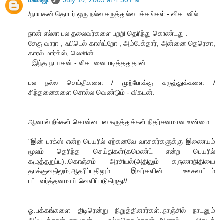
மணிஜி
July 10, 2009 at 4:50 PM
/நாயகன் தொடர் ஒரு நல்ல கருத்துல்ல பக்கங்கள் - விகடனில்
நான் எல்லா பல தலைவர்களை பறறி தெரிந்து கொண்டது .
சேகு வாரா , ஃபிடெல் காஸ்ட்றோ , அம்பேக்தார், அன்னை தெரெசா,
காரல் மார்க்ஸ், லெனின்.
. இந்த நாயகன் - விகடனை படித்ததுதான்
பல நல்ல செய்திகளை / முற்போக்கு கருத்துக்களை /
சிந்தனைகளை சொல்ல வெண்டும் - விகடன்.
ஆனால் நீங்கள் சொன்ன பல கருத்துக்கள் நிதர்சனமான உண்மை.
"இன் பாக்ஸ் என்ற பெயரில் ஏற்கனவே வாசகர்களுக்கு இணையம்
மூலம் தெரிந்த செய்திகள்(கமெண்ட் என்ற பெயரில்
கழுத்தறுப்பு)..கொஞ்சம் அரசியல்(அதிலும் கருணாநிதியை
தாக்குவதிலும்,ஆதரிப்பதிலும் இவர்களின் ஊசலாட்டம்
பட்டவர்த்தனமாய் வெளிப்படுகிறது//
ஓ.பக்கங்களை திடிரென்று நிறுத்தினார்கள்..நாஞ்சில் நாடனும்