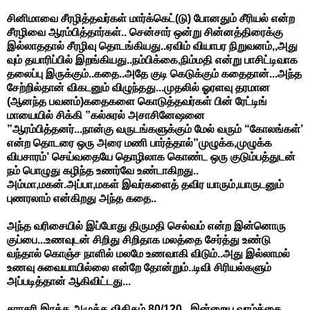
சினிமாவை சீரழித்தவர்கள் மார்க்கெட்(டு) போனதும் சீரியல் என்ற
சீரழிவை ஆரம்பித்தார்கள்.. சென்சார் ஒன்று சின்னத்திரைக்கு
இல்லாததால் சீரழிவு தொடங்கியது..ஏவிம் வியாபர நிறுவனம்,,அது
வும் தயாரிப்பில் இறங்கியது..நம்பிக்கை,நிம்மதி என்று பாசிட்டிவாக
தலைப்பு இருக்கும்..கதை..அதே குடி கெடுக்கும் கதைதான்...அந்த
சேற்றில்தான் விகடனும் விழுந்தது...முதலில் ஓரளவு தரமான
(ஆனந்த பவனம்)கதைகளை கொடுத்தவர்கள் பின் ரேட்டிங்
மாயையில் சிக்கி ”கல்சுரல் அசாசினேஷனை
”ஆரம்பித்தனர்...நான்கு வருடங்களுக்கும் மேல் வரும் “கோலங்கள்’
என்ற தொடரை ஒரு அரை மணி பார்த்தால்”முழுக்க,முழுக்க
விபசாரம்’ செய்வதையே தொழிலாக கொண்ட ஒரு குடும்பத்துடன்
நம் பொழுது கழிந்த உணர்வே உண்டாகிறது..
அம்மா,மகன்.அப்பா,மகள் இவர்களைத் தவிர யாரும்,யாருடனும்
புணரலாம் என்கிறது அந்த கதை..
அந்த வரிசையில் இப்போது திருமதி செல்வம் என்ற இன்னொரு
குப்பை...உணவுடன் சிறிது சிறிதாக மலத்தை சேர்த்து உண்டு
வந்தால் கொஞ்ச நாளில் மலமே உணவாகி விடும்..அது இல்லாமல்
உணவு சுவையாயில்லை என்றே தோன்றும்..டிவி சிரியல்களும்
அப்படித்தான் ஆகிவிட்டது...
சராசரி இரத்த அழுத்த விகிதம் 80/120...இன்றைய வாழ்க்கை