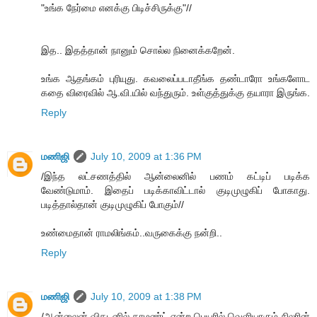
"உங்க நேர்மை எனக்கு பிடிச்சிருக்கு"//
இத.. இதத்தான் நானும் சொல்ல நினைக்கறேன்.
உங்க ஆதங்கம் புரியுது. கவலைப்படாதீங்க தண்டாரோ உங்களோட
கதை விரைவில் ஆ.வி.யில் வந்துரும். உள்குத்துக்கு தயாரா இருங்க.
Reply
மணிஜி
July 10, 2009 at 1:36 PM
/இந்த லட்சணத்தில் ஆன்லைனில் பணம் கட்டிப் படிக்க
வேண்டுமாம். இதைப் படிக்காவிட்டால் குடிமுழுகிப் போகாது.
படித்தால்தான் குடிமுழுகிப் போகும்//
உண்மைதான் ராமலிங்கம்..வருகைக்கு நன்றி..
Reply
மணிஜி
July 10, 2009 at 1:38 PM
/ஆன்லைன் விகடனில் காமண்ட் என்ற பெயரில் வெளியாகும் சிலரின்