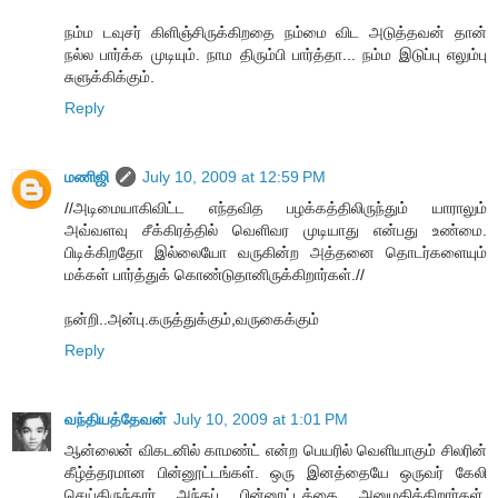
நம்ம டவுசர் கிளிஞ்சிருக்கிறதை நம்மை விட அடுத்தவன் தான்
நல்ல பார்க்க முடியும். நாம திரும்பி பார்த்தா... நம்ம இடுப்பு எலும்பு
சுளுக்கிக்கும்.
Reply
மணிஜி
July 10, 2009 at 12:59 PM
//அடிமையாகிவிட்ட எந்தவித பழக்கத்திலிருந்தும் யாராலும்
அவ்வளவு சீக்கிரத்தில் வெளிவர முடியாது என்பது உண்மை.
பிடிக்கிறதோ இல்லையோ வருகின்ற அத்தனை தொடர்களையும்
மக்கள் பார்த்துக் கொண்டுதானிருக்கிறார்கள்.//
நன்றி..அன்பு.கருத்துக்கும்,வருகைக்கும்
Reply
வந்தியத்தேவன்
July 10, 2009 at 1:01 PM
ஆன்லைன் விகடனில் காமண்ட் என்ற பெயரில் வெளியாகும் சிலரின்
கீழ்த்தரமான பின்னூட்டங்கள். ஒரு இனத்தையே ஒருவர் கேலி
செய்திருந்தார் அந்தப் பின்னூட்டத்தை அனுமதிக்கிறார்கள்.