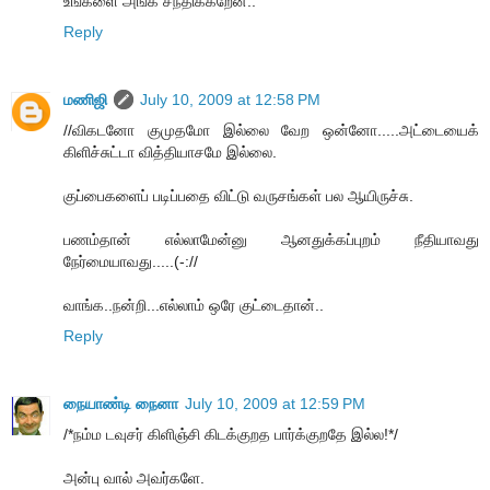
உங்களை அங்க சந்திக்கறேன்..
Reply
மணிஜி
July 10, 2009 at 12:58 PM
//விகடனோ குமுதமோ இல்லை வேற ஒன்னோ.....அட்டையைக்
கிளிச்சுட்டா வித்தியாசமே இல்லை.
குப்பைகளைப் படிப்பதை விட்டு வருசங்கள் பல ஆயிருச்சு.
பணம்தான் எல்லாமேன்னு ஆனதுக்கப்புறம் நீதியாவது
நேர்மையாவது.....(-://
வாங்க..நன்றி...எல்லாம் ஒரே குட்டைதான்..
Reply
நையாண்டி நைனா
July 10, 2009 at 12:59 PM
/*நம்ம டவுசர் கிளிஞ்சி கிடக்குறத பார்க்குறதே இல்ல!*/
அன்பு வால் அவர்களே.