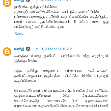
நான் விகடனுக்கு எதிரியில்லை...
ஆனாலும் அவர்களின் சிந்தனை,படைப்பு(தொலைகாட்சியில்)
பார்வையாளானைஒரு அதிர்ச்சி உறை நிலையிலேயே வைத்திருந்து
பணம் பண்ண துடிக்கிறார்கள்(சுமார் 5 லட்சம் வரை ஒரு
எபிசோடுக்கு),,நன்றி டக்ளஸ்.. குமார்..
Reply
மணிஜி
July 10, 2009 at 11:10 AM
////ராதிகா போன்ற தனிப்பட்ட வாழ்க்கையில் எந்த ஒழுக்கமும்
இல்லாதவர்கள்//
இந்த வரிக்கு என்னுடைய கடுமையான கண்டனங்கள்.
தனிப்பட்டவருடைய ஒழுக்கத்தை விமர்சிக்க இங்கே யாருக்கும்
தகுதியில்லை.//
தொடர்களீல் வரும் பாத்திர படைப்பை போல் தானே அவர் தனிப்பட்ட
வாழ்க்கையும்..ராதிகாவை அந்த அடிப்படையில்தான்
சொன்னேன்..அது உண்மைதானே....(உன் குழந்தையும்,என்
குழந்தையும் நம் குழந்தையோடு விளையாடி கொண்டிருக்கிறார்கள்)