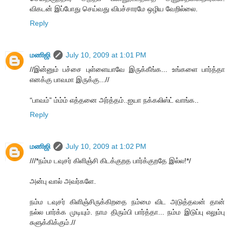
விகடன் இப்போது செய்வது விபச்சாரமே ஒழிய வேறில்லை.
Reply
மணிஜி
July 10, 2009 at 1:01 PM
//இன்னும் பச்சை புள்ளையாவே இருக்கீங்க... உங்களை பார்த்தா
எனக்கு பாவமா இருக்கு...//
“பாவம்” ம்ம்ம் எத்தனை அர்த்தம்..ஐயா நக்கலிஸ்ட் வாங்க..
Reply
மணிஜி
July 10, 2009 at 1:02 PM
///*நம்ம டவுசர் கிளிஞ்சி கிடக்குறத பார்க்குறதே இல்ல!*/
அன்பு வால் அவர்களே.
நம்ம டவுசர் கிளிஞ்சிருக்கிறதை நம்மை விட அடுத்தவன் தான்
நல்ல பார்க்க முடியும். நாம திரும்பி பார்த்தா... நம்ம இடுப்பு எலும்பு
சுளுக்கிக்கும்.//