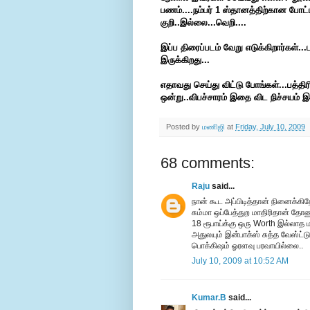
பணம்....நம்பர் 1 ஸ்தானத்திற்கான போட்
குறி..இல்லை...வெறி....
இப்ப திரைப்படம் வேறு எடுக்கிறார்கள்...
இருக்கிறது...
எதாவது செய்து விட்டு போங்கள்...பத்தி
ஒன்று..விபச்சாரம் இதை விட நிச்சயம்
Posted by
மணிஜி
at
Friday, July 10, 2009
68 comments:
Raju
said...
நான் கூட அப்பிடித்தான் நினைக்கிறே
சும்மா ஒப்பேத்துற மாதிரிதான் தோண
18 ரூபாய்க்கு ஒரு Worth இல்லாத 
அதுலயும் இன்பாக்ஸ் சுத்த வேஸ்ட்டு.
பொக்கிஷம் ஓரளவு பரவாயில்லை..
July 10, 2009 at 10:52 AM
Kumar.B
said...