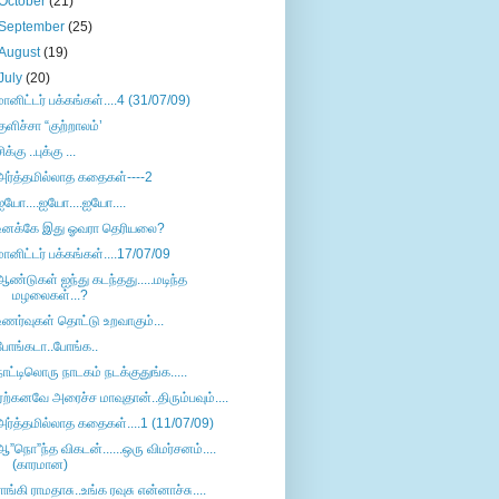
October
(21)
September
(25)
August
(19)
July
(20)
மானிட்டர் பக்கங்கள்....4 (31/07/09)
குளிச்சா “குற்றாலம்’
ிக்கு ..புக்கு ...
அர்த்தமில்லாத கதைகள்----2
ஐயோ....ஐயோ....ஐயோ....
உனக்கே இது ஓவரா தெரியலை?
மானிட்டர் பக்கங்கள்....17/07/09
ஆண்டுகள் ஐந்து கடந்தது.....மடிந்த
மழலைகள்...?
உணர்வுகள் தொட்டு உறவாகும்...
போங்கடா..போங்க..
நாட்டிலொரு நாடகம் நடக்குதுங்க.....
ஏற்கனவே அரைச்ச மாவுதான்..திரும்பவும்....
அர்த்தமில்லாத கதைகள்....1 (11/07/09)
ஆ”நொ”ந்த விகடன்......ஒரு விமர்சனம்....
(காரமான)
ராங்கி ராமதாசு..உங்க ரவுசு என்னாச்சு....