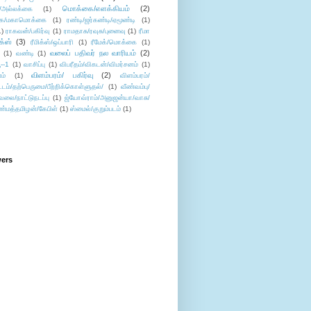
மொக்கை/எளக்கியம்
(2)
/அல்லக்கை
(1)
ை/மகாமொக்கை
(1)
ரண்டி/ஜர்கண்டி/ஏமூண்டி
(1)
1)
ராகவன்/பகிர்வு
(1)
ராமதாசு/ரவுசு/புனைவு
(1)
ரீமா
ிக்ஸ்
(3)
ரீமிக்ஸ்/ஒப்பாரி
(1)
ரீமேக்/மொக்கை
(1)
வலைப் பதிவர் நல வாரியம்
(2)
(1)
வண்டி
(1)
--1
(1)
வாசிப்பு
(1)
விபரீதம்/விகடன்/விமர்சனம்
(1)
விளம்பரம்/ பகிர்வு
(2)
ம்
(1)
விளம்பரம்/
ட்டம்/தற்பெருமை/பீற்றிக்கொள்ளுதல்/
(1)
வீண்வம்பு/
ேலை/நாட்டுநடப்பு
(1)
ஜ்யோவ்ராம்/அனுஜன்யா/வாசு/
ண்மத்தமிழன்/கேபிள்
(1)
ஸ்மைல்/குறும்படம்
(1)
wers