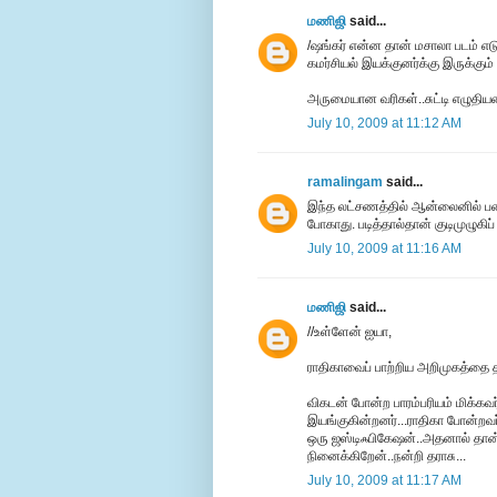
மணிஜி
said...
/ஷங்கர் என்ன தான் மசாலா படம் எடுத
கமர்சியல் இயக்குனர்க்கு இருக்கும
அருமையான வரிகள்..சுட்டி எழுதியமைக
July 10, 2009 at 11:12 AM
ramalingam
said...
இந்த லட்சணத்தில் ஆன்லைனில் பணம் 
போகாது. படித்தால்தான் குடிமுழுகிப்
July 10, 2009 at 11:16 AM
மணிஜி
said...
//உள்ளேன் ஐயா,
ராதிகாவைப் பாற்றிய அறிமுகத்தை த
விகடன் போன்ற பாரம்பரியம் மிக்கவ
இயங்குகின்றனர்...ராதிகா போன்றவர
ஒரு ஜஸ்டிஃபிகேஷன்..அதனால் தான் 
நினைக்கிறேன்..நன்றி தராசு...
July 10, 2009 at 11:17 AM