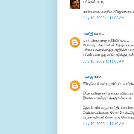
உள்ளேன் ஐயா,
ராதிகாவைப் பாற்றிய அறிமுகத்தை த
July 10, 2009 at 11:03 AM
மணிஜி
said...
நான் விகடனுக்கு எதிரியில்லை...
ஆனாலும் அவர்களின் சிந்தனை,படை
பார்வையாளானைஒரு அதிர்ச்சி உறை 
லட்சம் வரை ஒரு எபிசோடுக்கு),,நன்ற
July 10, 2009 at 11:06 AM
மணிஜி
said...
////ராதிகா போன்ற தனிப்பட்ட வாழ்க
இந்த வரிக்கு என்னுடைய கடுமையா
இங்கே யாருக்கும் தகுதியில்லை.//
தொடர்களீல் வரும் பாத்திர படைப்ப
அடிப்படையில்தான் சொன்னேன்..அது
குழந்தையோடு விளையாடி கொண்டிரு
July 10, 2009 at 11:10 AM