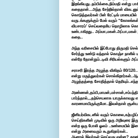
இறங்கியது..நம்பிக்கை,நிம்மதி என்று பா
கதைதான்...அந்த சேற்றில்தான் விகடன
கொடுத்தவர்கள் பின் ரேட்டிங் மாயையில
வருடங்களுக்கும் மேல் வரும் “கோலங்க
விபசாரம்’ செய்வதையே தொழிலாக கொண்ட
உண்டாகிறது.. அம்மா,மகன்.அப்பா,மகள் 
கதை..
அந்த வரிசையில் இப்போது திருமதி செல
சேர்த்து உண்டு வந்தால் கொஞ்ச நாளில
என்றே தோன்றும்..டிவி சிரியல்களும் அப்
சராசரி இரத்த அழுத்த விகிதம் 80/120
என்று மருத்துவர்கள் சொல்கிறார்கள்..ஆன
அழுத்தத்தை சோதித்தால் தெரியும்..எந்
அண்ணன்,தம்பி,மாமன்,மச்சான்,சம்பந்
பார்த்தால்,,,தற்செயலாக யாருக்காவது 
காரணமாயிருக்குமோ..இவள்தாள் சூன்யம
ஜீனியர்விகடனில் வரும் கொலை,கற்பழிப்ப
செய்திகளின் முடிவில் ஒரு அறிவுரை இர
என்ற ஒரு போலி ஓலம் ..உண்மையில் இ
என்று அனைவரும் கூறுகிறார்கள்..
ஆனால் இவர்கள் செய்வது என்ன? தூண்டியு