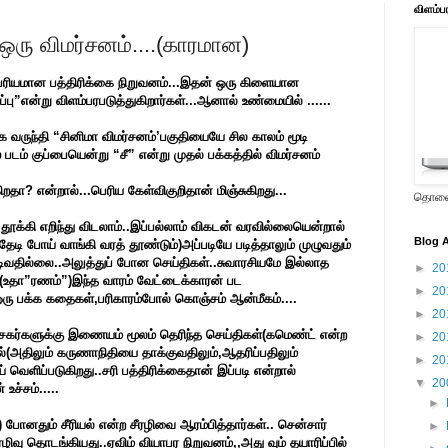
விளம்ப
ஒரு விமர்சனம்....(காரமான)
ம்பரியமான பத்திரிக்கை நிறுவனம்...இதன் ஒரு கிளையான
ப்பு”என்று விளம்பரபடுத்துகிறார்கள்...ஆனால் உண்மையில் ......
 வருந்தி “சினிமா விமர்சனம்’பகுதியையே சில காலம் மூடி
் படம் குப்பையென்று “சீ” என்று முதல் பக்கத்தில் விமர்சனம்
தா? என்றால்...பெரிய கேள்விகுறிதான் மிஞ்சுகிறது...
தொலைக
ூக்கி எறிந்து விடலாம்..இப்பல்லாம் விகடன் வரவில்லையென்றால்
Blog A
டி போய் வாங்கி வரத் தூண்டும்)அப்படியே படித்தாலும் முழுவதும்
ிவதில்லை..அலுத்துப் போன செய்திகள்..சுவாரசியமே இல்லாத
►
20
தம்(உதா”ரணம்”)இந்த வாரம் வேட்டைக்காரன் பட
►
20
் ஒரு பக்க கதைகள்,பரிகாரம்போல் கொஞ்சம் ஆன்மீகம்....
►
20
சகர்களுக்கு இணையம் மூலம் தெரிந்த செய்திகள்(கமெண்ட் என்ற
►
20
ல்(அதிலும் கருணாநிதியை தாக்குவதிலும்,ஆதரிப்பதிலும்
►
20
வெளிப்படுகிறது..சரி பத்திரிக்கைதான் இப்படி என்றால்
▼
20
ச்சம்.....
►
) போனதும் சீரியல் என்ற சீரழிவை ஆரம்பித்தார்கள்.. சென்சார்
►
ழிவு தொடங்கியது..ஏவிம் வியாபர நிறுவனம்,,அது வும் தயாரிப்பில்