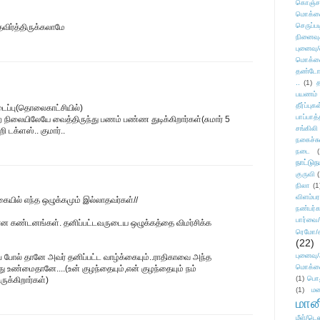
கொஞ்ச
மொக்க
செருப்ப
விர்த்திருக்கலாமே
நினைவு
புனைவு
மொக்க
தண்டோரா
..
(1)
த
பயணம்
தீர்ப்பு
ப்பு(தொலைகாட்சியில்)
பாப்பாத்
நிலையிலேயே வைத்திருந்து பணம் பண்ண துடிக்கிறார்கள்(சுமார் 5
சங்கிலி
ி டக்ளஸ்.. குமார்..
நகைச்ச
நடை
(
நாட்டுந
குருவி
நிலா
(1
விளம்பர
்கையில் எந்த ஒழுக்கமும் இல்லாதவர்கள்//
நண்பர்க
பார்வை/
ன கண்டனங்கள். தனிப்பட்டவருடைய ஒழுக்கத்தை விமர்சிக்க
ரெமோ/க
(22)
புனைவ
ை போல் தானே அவர் தனிப்பட்ட வாழ்க்கையும்..ராதிகாவை அந்த
மொக்க
 உண்மைதானே....(உன் குழந்தையும்,என் குழந்தையும் நம்
(1)
பொ
க்கிறார்கள்)
(1)
மன
மானி
மீள்/டெஸ