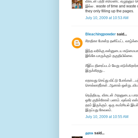
விகடன் பற்றி கமெண்ட் எழுதனும் வ
இல்ல . waste of time and waste 
they only filling up the pages.
July 10, 2009 at 10:53 AM
Bleachingpowder
said...
//ராதிகா போன்ற தனிப்பட்ட வாழ்க்க
இந்த வரிக்கு என்னுடைய கடுமையா
இங்கே யாருக்கும் தகுதியில்லை.
//இப்ப திரைப்படம் வேறு எடுக்கிறார்
இருக்கிறது...
எதாவது செய்து விட்டு போங்கள்...ப
சொல்லாதீர்கள்..ஆனால் ஒன்று..விப
நெத்தியடி. விகடன் அதனுடைய பார
ஒரே குறிக்கோள் பணம். ஷங்கர் என்ன
தரம் இருக்கும். ஒரு கமர்சியல் இய
இருப்பது கேவலம்.
July 10, 2009 at 10:55 AM
தராசு
said...