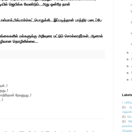
டியில் ஜெயிக்க வேண்டும்...அது ஒன்றே தான்
டாஸ்மாக்,பிக்பாக்கெட்,பொறுக்கி...இப்படித்தான் பாத்திர படைப்பே
ரிக்கைகளில் மக்களுக்கு அறிவுரை மட்டும் சொல்லாதீர்கள்..ஆனால்
 இழிவான தொழிலில்லை...
►
►
►
►
►
ன்..!
ுது..!
மாதிரிதான் தோணுது..!
Label
.!
/ பகிர்வ
(1)
அ
அஞ்சலி
(1)
அப்ப
அர
(1)
நகைச்ச
அப்துல்