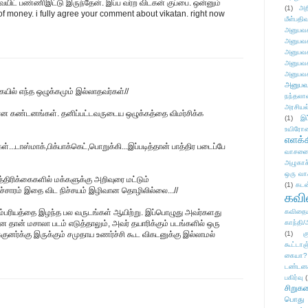
ெயிட் பண்ணிஇட்டு இருந்தேன். இப்ப வர்ற விடகன் குப்பை. ஒன்னும்
(1)
அற
of money. i fully agree your comment about vikatan. right now
மீள்பதிவ
அனுபவக
அனுபவக
அனுபவக
அனுபவக
அனுபவக
அனுபவ
ையில் எந்த ஒழுக்கமும் இல்லாதவர்கள்//
நந்தலால
அரசியல
ன கண்டனங்கள். தனிப்பட்டவருடைய ஒழுக்கத்தை விமர்சிக்க
(1)
இட
உயிரோ
எளக்க
கள்...டாஸ்மாக்,பிக்பாக்கெட்,பொறுக்கி...இப்படித்தான் பாத்திர படைப்பே
வாசனை/க
அழுகாச
ஒரு வா
த்திரிக்கைகளில் மக்களுக்கு அறிவுரை மட்டும்
(1)
கடன
ச்சாரம் இதை விட நிச்சயம் இழிவான தொழிலில்லை...//
கவ
ம்பரியத்தை இழந்த பல வருடங்கள் ஆயிற்று. இப்பொழுது அவர்களது
கவிதைய
 தான் மசாலா படம் எடுத்தாலும், அவர் தயாரிக்கும் படங்களில் ஒரு
காந்தி/
க்குனர்க்கு இருக்கும் சமுதாய உணர்ச்சி கூட விகடனுக்கு இல்லாமல்
(1)
க
கூட்டா
கையா?
டண்டன
பகிர்வு
(
சிறுக
பொது