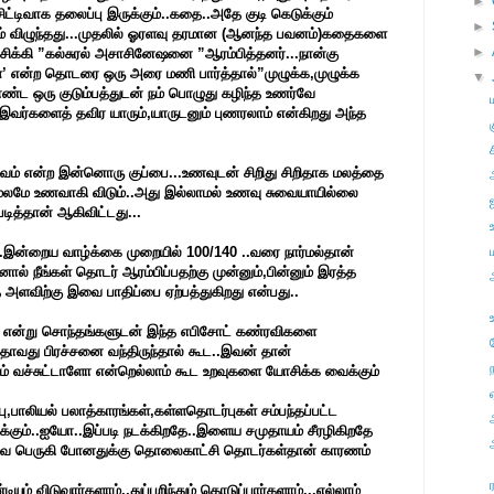
►
சிட்டிவாக தலைப்பு இருக்கும்..கதை..அதே குடி கெடுக்கும்
►
ும் விழுந்தது...முதலில் ஓரளவு தரமான (ஆனந்த பவனம்)கதைகளை
►
் சிக்கி ”கல்சுரல் அசாசினேஷனை ”ஆரம்பித்தனர்...நான்கு
ள்’ என்ற தொடரை ஒரு அரை மணி பார்த்தால்”முழுக்க,முழுக்க
▼
 ஒரு குடும்பத்துடன் நம் பொழுது கழிந்த உணர்வே
இவர்களைத் தவிர யாரும்,யாருடனும் புணரலாம் என்கிறது அந்த
ச
்வம் என்ற இன்னொரு குப்பை...உணவுடன் சிறிது சிறிதாக மலத்தை
் மலமே உணவாகி விடும்..அது இல்லாமல் உணவு சுவையாயில்லை
படித்தான் ஆகிவிட்டது...
...இன்றைய வாழ்க்கை முறையில் 100/140 ..வரை நார்மல்தான்
ால் நீங்கள் தொடர் ஆரம்பிப்பதற்கு முன்னும்,பின்னும் இரத்த
த அளவிற்கு இவை பாதிப்பை ஏற்பத்துகிறது என்பது..
தி என்று சொந்தங்களுடன் இந்த எபிசோட் கண்ரவிகளை
எதாவது பிரச்சனை வந்திருந்தால் கூட..இவன் தான்
் வச்சுட்டாளோ என்றெல்லாம் கூட உறவுகளை யோசிக்க வைக்கும்
ு,பாலியல் பலாத்காரங்கள்,கள்ளதொடர்புகள் சம்பந்தப்பட்ட
ுக்கும்..ஐயோ..இப்படி நடக்கிறதே..இளைய சமுதாயம் சீரழிகிறதே
வை பெருகி போனதுக்கு தொலைகாட்சி தொடர்கள்தான் காரணம்
ம் விடுவார்களாம்,,துப்பறிந்தும் கொடுப்பார்களாம்...எல்லாம்