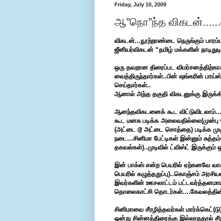
Friday, July 10, 2009
ஆ”நொ”ந்த விகடன்......
விகடன்...நூற்றாண்டை நெருங்கும் பார
ஜீனியர்விகடன் “தமிழ் மக்களின் நாடிதுடி
ஒரு தவறான திரைப்பட விமர்சனத்திற்காக
வைத்திருந்தார்கள்..பின் ஷங்கரின் பாய்ஸ
செய்தார்கள்..
ஆனால் அந்த தகுதி விகடனுக்கு இருக்கிற
ஆனந்தவிகடனைக் கூட விட்டுவிடலாம்...த
கூட மனசு படிக்க அலைவதில்லை(முன்பு தே
(அட்டை டூ அட்டை சொத்தை) படிக்க முட
நடை...சினிமா பேட்டிகள் இன்னும் சுத்
தகவல்கள்)..முடிவில் ட்விஸ்ட் இருக்கும
இன் பாக்ஸ் என்ற பெயரில் ஏற்கனவே வா
பெயரில் கழுத்தறுப்பு)..கொஞ்சம் அரசிய
இவர்களின் ஊசலாட்டம் பட்டவர்த்தனமாய் 
தொலைகாட்சி தொடர்கள்....கேவலத்தின் உ
சினிமாவை சீரழித்தவர்கள் மார்க்கெட்(டு
ஒன்று சின்னத்திரைக்கு இல்லாததால் சீர