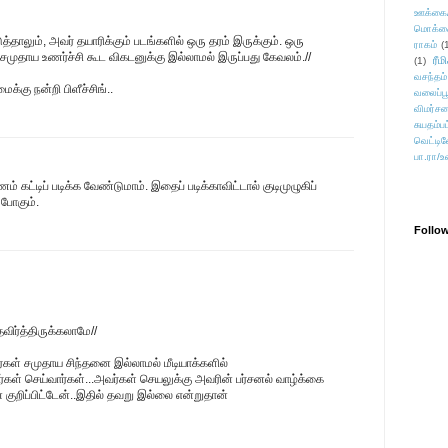
ஊக்கை
மொக்க
்தாலும், அவர் தயாரிக்கும் படங்களில் ஒரு தரம் இருக்கும். ஒரு
ராகம்
(
் சமுதாய உணர்ச்சி கூட விகடனுக்கு இல்லாமல் இருப்பது கேவலம்.//
ரீம
(1)
வசந்தம்
்கு நன்றி பிளீச்சிங்..
வலைப்பூ
விமர்சன
சுயதம்ப
வெட்டிவ
பா.ரா/உ
கட்டிப் படிக்க வேண்டுமாம். இதைப் படிக்காவிட்டால் குடிமுழுகிப்
 போகும்.
Follo
விர்த்திருக்கலாமே//
ர்கள் சமுதாய சிந்தனை இல்லாமல் மீடியாக்களில்
்கள் செய்வார்கள்...அவர்கள் செயலுக்கு அவரின் பர்சனல் வாழ்க்கை
குறிப்பிட்டேன்..இதில் தவறு இல்லை என்றுதான்