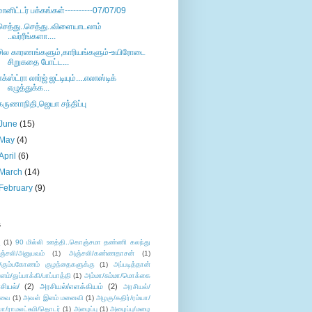
மானிட்டர் பக்கங்கள்----------07/07/09
செத்து..செத்து..விளையாடலாம்
..வர்ரீங்களா....
சில காரணங்களும்,காரியங்களும்-உயிரோடை
சிறுகதை போட்ட...
எக்ஸ்ட்ரா லார்ஜ் ஜட்டியும்....எலாஸ்டிக்
எழுத்துக்க...
கருணாநிதி,ஜெயா சந்திப்பு
June
(15)
May
(4)
April
(6)
March
(14)
February
(9)
s
ு
(1)
90 மில்லி ஊத்தி..கொஞ்சமா தண்ணி கலந்து
ஞ்சலி/அனுபவம்
(1)
அஞ்சலி/கண்ணதாசன்
(1)
/கும்பகோணம் குழந்தைகளுக்கு
(1)
அப்படித்தான்
ளம்/துப்பாக்கி/பாப்பாத்தி
(1)
அம்மா/சும்மா/மொக்கை
சியல்/
(2)
அரசியல்/எளக்கியம்
(2)
அரசியல்/
ுவை
(1)
அவள் இளம் மனைவி
(1)
அழகு/கதிர்/ரம்யா/
லா/ராமலட்சுமி/தொடர்
(1)
அழைப்பு
(1)
அழைப்பு/மழை