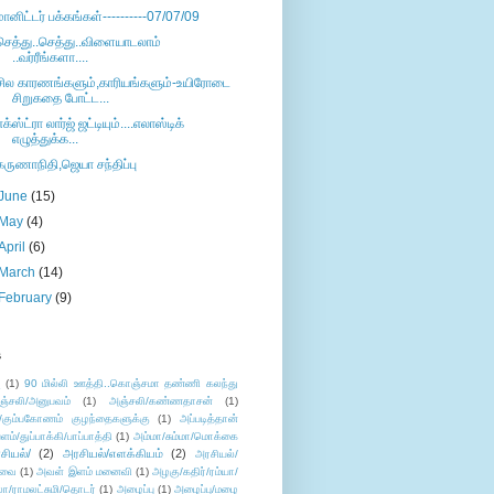
மானிட்டர் பக்கங்கள்----------07/07/09
செத்து..செத்து..விளையாடலாம்
..வர்ரீங்களா....
சில காரணங்களும்,காரியங்களும்-உயிரோடை
சிறுகதை போட்ட...
எக்ஸ்ட்ரா லார்ஜ் ஜட்டியும்....எலாஸ்டிக்
எழுத்துக்க...
கருணாநிதி,ஜெயா சந்திப்பு
June
(15)
May
(4)
April
(6)
March
(14)
February
(9)
s
ு
(1)
90 மில்லி ஊத்தி..கொஞ்சமா தண்ணி கலந்து
ஞ்சலி/அனுபவம்
(1)
அஞ்சலி/கண்ணதாசன்
(1)
/கும்பகோணம் குழந்தைகளுக்கு
(1)
அப்படித்தான்
ளம்/துப்பாக்கி/பாப்பாத்தி
(1)
அம்மா/சும்மா/மொக்கை
சியல்/
(2)
அரசியல்/எளக்கியம்
(2)
அரசியல்/
ுவை
(1)
அவள் இளம் மனைவி
(1)
அழகு/கதிர்/ரம்யா/
லா/ராமலட்சுமி/தொடர்
(1)
அழைப்பு
(1)
அழைப்பு/மழை