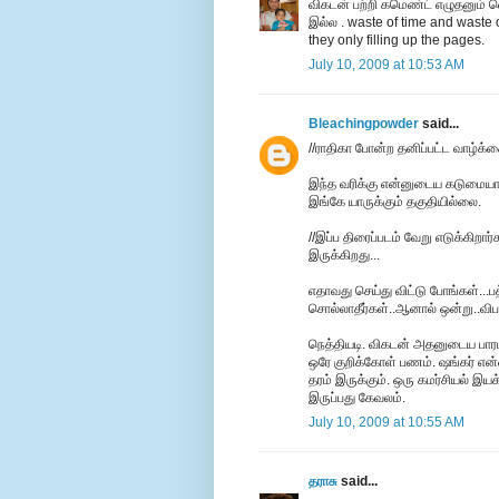
விகடன் பற்றி கமெண்ட் எழுதனும் வ
இல்ல . waste of time and waste 
they only filling up the pages.
July 10, 2009 at 10:53 AM
Bleachingpowder
said...
//ராதிகா போன்ற தனிப்பட்ட வாழ்க்க
இந்த வரிக்கு என்னுடைய கடுமையா
இங்கே யாருக்கும் தகுதியில்லை.
//இப்ப திரைப்படம் வேறு எடுக்கிறார்
இருக்கிறது...
எதாவது செய்து விட்டு போங்கள்...ப
சொல்லாதீர்கள்..ஆனால் ஒன்று..விப
நெத்தியடி. விகடன் அதனுடைய பார
ஒரே குறிக்கோள் பணம். ஷங்கர் என்ன
தரம் இருக்கும். ஒரு கமர்சியல் இய
இருப்பது கேவலம்.
July 10, 2009 at 10:55 AM
தராசு
said...