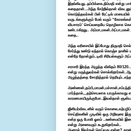
இறங்கியது..நம்பிக்கை,நிம்மதி என்று பா
கதைதான்...அந்த சேற்றில்தான் விகடன
கொடுத்தவர்கள் பின் ரேட்டிங் மாயையில
வருடங்களுக்கும் மேல் வரும் “கோலங்க
விபசாரம்’ செய்வதையே தொழிலாக கொண்ட
உண்டாகிறது.. அம்மா,மகன்.அப்பா,மகள் 
கதை..
அந்த வரிசையில் இப்போது திருமதி செல
சேர்த்து உண்டு வந்தால் கொஞ்ச நாளில
என்றே தோன்றும்..டிவி சிரியல்களும் அப்
சராசரி இரத்த அழுத்த விகிதம் 80/120
என்று மருத்துவர்கள் சொல்கிறார்கள்..ஆன
அழுத்தத்தை சோதித்தால் தெரியும்..எந்
அண்ணன்,தம்பி,மாமன்,மச்சான்,சம்பந்
பார்த்தால்,,,தற்செயலாக யாருக்காவது 
காரணமாயிருக்குமோ..இவள்தாள் சூன்யம
ஜீனியர்விகடனில் வரும் கொலை,கற்பழிப்ப
செய்திகளின் முடிவில் ஒரு அறிவுரை இர
என்ற ஒரு போலி ஓலம் ..உண்மையில் இ
என்று அனைவரும் கூறுகிறார்கள்..
ஆனால் இவர்கள் செய்வது என்ன? தூண்டியு