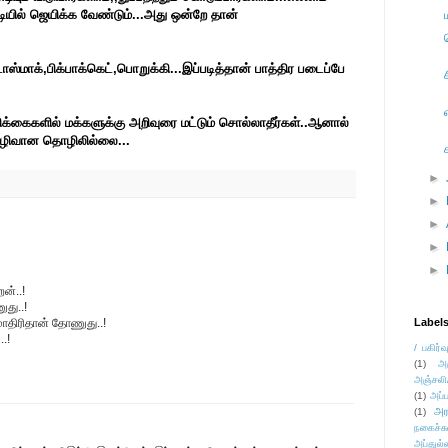
டியில் ஜெயிக்க வேண்டும்...அது ஒன்றே தான்
டாஸ்மாக்,பிக்பாக்கெட்,பொறுக்கி...இப்படித்தான் பாத்திர படைப்பே
ரிக்கைகளில் மக்களுக்கு அறிவுரை மட்டும் சொல்லாதீர்கள்..ஆனால்
 இழிவான தொழிலில்லை...
►
►
►
►
►
ன்..!
ுது..!
மாதிரிதான் தோணுது..!
Label
.!
/ பகிர்வ
(1)
அ
அஞ்சலி
(1)
அப்ப
அர
(1)
நகைச்ச
அப்துல்