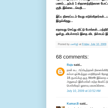
பணம்....நம்பர் 1 ஸ்தானத்திற்கான போட்
குறி..இல்லை...வெறி....
இப்ப திரைப்படம் வேறு எடுக்கிறார்கள்...
இருக்கிறது...
எதாவது செய்து விட்டு போங்கள்...பத்தி
ஒன்று..விபச்சாரம் இதை விட நிச்சயம்
Posted by
மணிஜி
at
Friday, July 10, 2009
68 comments:
Raju
said...
நான் கூட அப்பிடித்தான் நினைக்கிறே
சும்மா ஒப்பேத்துற மாதிரிதான் தோண
18 ரூபாய்க்கு ஒரு Worth இல்லாத 
அதுலயும் இன்பாக்ஸ் சுத்த வேஸ்ட்டு.
பொக்கிஷம் ஓரளவு பரவாயில்லை..
July 10, 2009 at 10:52 AM
Kumar.B
said...