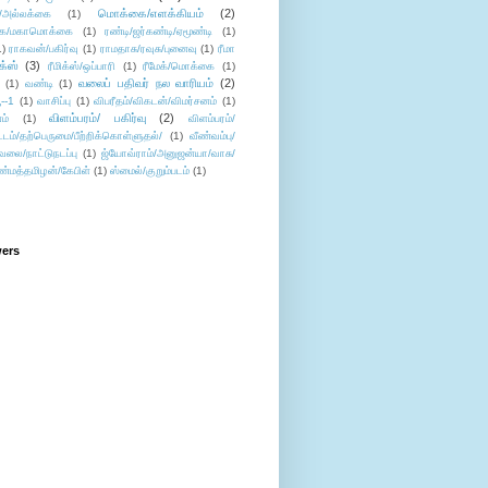
மொக்கை/எளக்கியம்
(2)
/அல்லக்கை
(1)
ை/மகாமொக்கை
(1)
ரண்டி/ஜர்கண்டி/ஏமூண்டி
(1)
1)
ராகவன்/பகிர்வு
(1)
ராமதாசு/ரவுசு/புனைவு
(1)
ரீமா
ிக்ஸ்
(3)
ரீமிக்ஸ்/ஒப்பாரி
(1)
ரீமேக்/மொக்கை
(1)
வலைப் பதிவர் நல வாரியம்
(2)
(1)
வண்டி
(1)
--1
(1)
வாசிப்பு
(1)
விபரீதம்/விகடன்/விமர்சனம்
(1)
விளம்பரம்/ பகிர்வு
(2)
ம்
(1)
விளம்பரம்/
ட்டம்/தற்பெருமை/பீற்றிக்கொள்ளுதல்/
(1)
வீண்வம்பு/
ேலை/நாட்டுநடப்பு
(1)
ஜ்யோவ்ராம்/அனுஜன்யா/வாசு/
ண்மத்தமிழன்/கேபிள்
(1)
ஸ்மைல்/குறும்படம்
(1)
wers