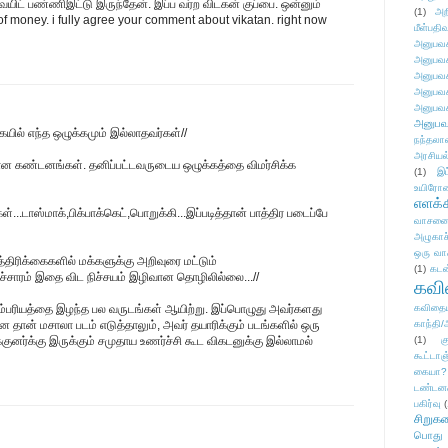
ெயிட் பண்ணிஇட்டு இருந்தேன். இப்ப வர்ற விடகன் குப்பை. ஒன்னும்
(1)
அற
of money. i fully agree your comment about vikatan. right now
மீள்பதிவ
அனுபவக
அனுபவக
அனுபவக
அனுபவக
அனுபவக
அனுபவ
ையில் எந்த ஒழுக்கமும் இல்லாதவர்கள்//
நந்தலால
அரசியல
ன கண்டனங்கள். தனிப்பட்டவருடைய ஒழுக்கத்தை விமர்சிக்க
(1)
இட
உயிரோ
எளக்க
கள்...டாஸ்மாக்,பிக்பாக்கெட்,பொறுக்கி...இப்படித்தான் பாத்திர படைப்பே
வாசனை/க
அழுகாச
ஒரு வா
த்திரிக்கைகளில் மக்களுக்கு அறிவுரை மட்டும்
(1)
கடன
ச்சாரம் இதை விட நிச்சயம் இழிவான தொழிலில்லை...//
கவ
ம்பரியத்தை இழந்த பல வருடங்கள் ஆயிற்று. இப்பொழுது அவர்களது
கவிதைய
 தான் மசாலா படம் எடுத்தாலும், அவர் தயாரிக்கும் படங்களில் ஒரு
காந்தி/
க்குனர்க்கு இருக்கும் சமுதாய உணர்ச்சி கூட விகடனுக்கு இல்லாமல்
(1)
க
கூட்டா
கையா?
டண்டன
பகிர்வு
(
சிறுக
பொது