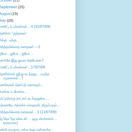
October
(21)
September
(25)
August
(19)
July
(20)
மானிட்டர் பக்கங்கள்....4 (31/07/09)
குளிச்சா “குற்றாலம்’
ிக்கு ..புக்கு ...
அர்த்தமில்லாத கதைகள்----2
ஐயோ....ஐயோ....ஐயோ....
உனக்கே இது ஓவரா தெரியலை?
மானிட்டர் பக்கங்கள்....17/07/09
ஆண்டுகள் ஐந்து கடந்தது.....மடிந்த
மழலைகள்...?
உணர்வுகள் தொட்டு உறவாகும்...
போங்கடா..போங்க..
நாட்டிலொரு நாடகம் நடக்குதுங்க.....
ஏற்கனவே அரைச்ச மாவுதான்..திரும்பவும்....
அர்த்தமில்லாத கதைகள்....1 (11/07/09)
ஆ”நொ”ந்த விகடன்......ஒரு விமர்சனம்....
(காரமான)
ராங்கி ராமதாசு..உங்க ரவுசு என்னாச்சு....