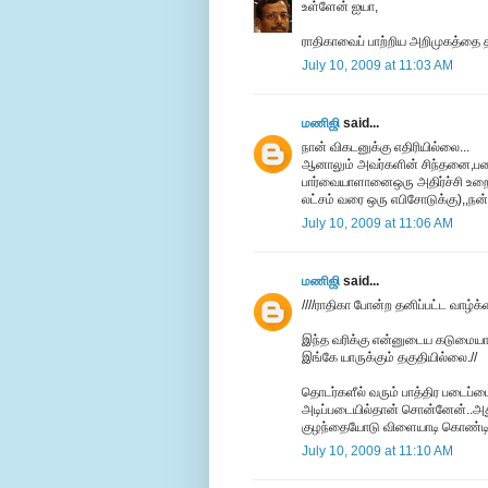
உள்ளேன் ஐயா,
ராதிகாவைப் பாற்றிய அறிமுகத்தை த
July 10, 2009 at 11:03 AM
மணிஜி
said...
நான் விகடனுக்கு எதிரியில்லை...
ஆனாலும் அவர்களின் சிந்தனை,படை
பார்வையாளானைஒரு அதிர்ச்சி உறை 
லட்சம் வரை ஒரு எபிசோடுக்கு),,நன்ற
July 10, 2009 at 11:06 AM
மணிஜி
said...
////ராதிகா போன்ற தனிப்பட்ட வாழ்க
இந்த வரிக்கு என்னுடைய கடுமையா
இங்கே யாருக்கும் தகுதியில்லை.//
தொடர்களீல் வரும் பாத்திர படைப்ப
அடிப்படையில்தான் சொன்னேன்..அது
குழந்தையோடு விளையாடி கொண்டிரு
July 10, 2009 at 11:10 AM