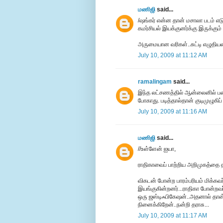
மணிஜி
said...
/ஷங்கர் என்ன தான் மசாலா படம் எடுத
கமர்சியல் இயக்குனர்க்கு இருக்கும
அருமையான வரிகள்..சுட்டி எழுதியமைக
July 10, 2009 at 11:12 AM
ramalingam
said...
இந்த லட்சணத்தில் ஆன்லைனில் பணம் 
போகாது. படித்தால்தான் குடிமுழுகிப்
July 10, 2009 at 11:16 AM
மணிஜி
said...
//உள்ளேன் ஐயா,
ராதிகாவைப் பாற்றிய அறிமுகத்தை த
விகடன் போன்ற பாரம்பரியம் மிக்கவ
இயங்குகின்றனர்...ராதிகா போன்றவர
ஒரு ஜஸ்டிஃபிகேஷன்..அதனால் தான் 
நினைக்கிறேன்..நன்றி தராசு...
July 10, 2009 at 11:17 AM