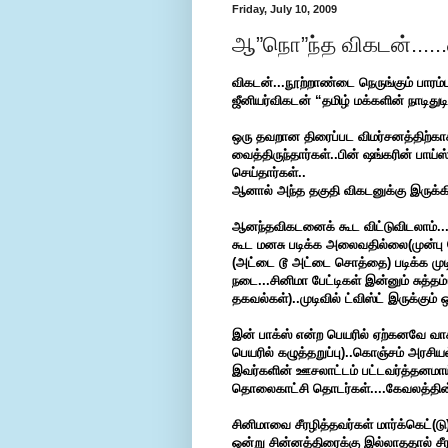
Friday, July 10, 2009
ஆ”நொ”ந்த விகடன்......
விகடன்...நூற்றாண்டை நெருங்கும் பார
ஜீனியர்விகடன் “தமிழ் மக்களின் நாடிதுடி
ஒரு தவறான திரைப்பட விமர்சனத்திற்காக
வைத்திருந்தார்கள்..பின் ஷங்கரின் பாய்ஸ
செய்தார்கள்..
ஆனால் அந்த தகுதி விகடனுக்கு இருக்கிற
ஆனந்தவிகடனைக் கூட விட்டுவிடலாம்...த
கூட மனசு படிக்க அலைவதில்லை(முன்பு தே
(அட்டை டூ அட்டை சொத்தை) படிக்க முட
நடை...சினிமா பேட்டிகள் இன்னும் சுத்
தகவல்கள்)..முடிவில் ட்விஸ்ட் இருக்கும
இன் பாக்ஸ் என்ற பெயரில் ஏற்கனவே வா
பெயரில் கழுத்தறுப்பு)..கொஞ்சம் அரசிய
இவர்களின் ஊசலாட்டம் பட்டவர்த்தனமாய் 
தொலைகாட்சி தொடர்கள்....கேவலத்தின் உ
சினிமாவை சீரழித்தவர்கள் மார்க்கெட்(டு
ஒன்று சின்னத்திரைக்கு இல்லாததால் சீர