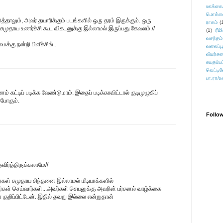
ஊக்கை
மொக்க
்தாலும், அவர் தயாரிக்கும் படங்களில் ஒரு தரம் இருக்கும். ஒரு
ராகம்
(
் சமுதாய உணர்ச்சி கூட விகடனுக்கு இல்லாமல் இருப்பது கேவலம்.//
ரீம
(1)
வசந்தம்
்கு நன்றி பிளீச்சிங்..
வலைப்பூ
விமர்சன
சுயதம்ப
வெட்டிவ
பா.ரா/உ
கட்டிப் படிக்க வேண்டுமாம். இதைப் படிக்காவிட்டால் குடிமுழுகிப்
 போகும்.
Follo
விர்த்திருக்கலாமே//
ர்கள் சமுதாய சிந்தனை இல்லாமல் மீடியாக்களில்
்கள் செய்வார்கள்...அவர்கள் செயலுக்கு அவரின் பர்சனல் வாழ்க்கை
குறிப்பிட்டேன்..இதில் தவறு இல்லை என்றுதான்