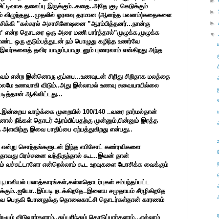
►
சிட்டிவாக தலைப்பு இருக்கும்..கதை..அதே குடி கெடுக்கும்
►
ும் விழுந்தது...முதலில் ஓரளவு தரமான (ஆனந்த பவனம்)கதைகளை
►
் சிக்கி ”கல்சுரல் அசாசினேஷனை ”ஆரம்பித்தனர்...நான்கு
ள்’ என்ற தொடரை ஒரு அரை மணி பார்த்தால்”முழுக்க,முழுக்க
▼
 ஒரு குடும்பத்துடன் நம் பொழுது கழிந்த உணர்வே
இவர்களைத் தவிர யாரும்,யாருடனும் புணரலாம் என்கிறது அந்த
ச
்வம் என்ற இன்னொரு குப்பை...உணவுடன் சிறிது சிறிதாக மலத்தை
் மலமே உணவாகி விடும்..அது இல்லாமல் உணவு சுவையாயில்லை
படித்தான் ஆகிவிட்டது...
...இன்றைய வாழ்க்கை முறையில் 100/140 ..வரை நார்மல்தான்
ால் நீங்கள் தொடர் ஆரம்பிப்பதற்கு முன்னும்,பின்னும் இரத்த
த அளவிற்கு இவை பாதிப்பை ஏற்பத்துகிறது என்பது..
தி என்று சொந்தங்களுடன் இந்த எபிசோட் கண்ரவிகளை
எதாவது பிரச்சனை வந்திருந்தால் கூட..இவன் தான்
் வச்சுட்டாளோ என்றெல்லாம் கூட உறவுகளை யோசிக்க வைக்கும்
ு,பாலியல் பலாத்காரங்கள்,கள்ளதொடர்புகள் சம்பந்தப்பட்ட
ுக்கும்..ஐயோ..இப்படி நடக்கிறதே..இளைய சமுதாயம் சீரழிகிறதே
வை பெருகி போனதுக்கு தொலைகாட்சி தொடர்கள்தான் காரணம்
ம் விடுவார்களாம்,,துப்பறிந்தும் கொடுப்பார்களாம்...எல்லாம்