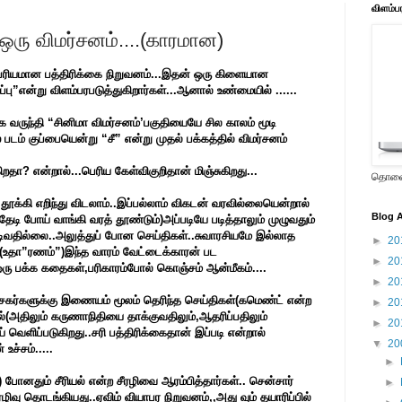
விளம்ப
ஒரு விமர்சனம்....(காரமான)
ம்பரியமான பத்திரிக்கை நிறுவனம்...இதன் ஒரு கிளையான
ப்பு”என்று விளம்பரபடுத்துகிறார்கள்...ஆனால் உண்மையில் ......
 வருந்தி “சினிமா விமர்சனம்’பகுதியையே சில காலம் மூடி
் படம் குப்பையென்று “சீ” என்று முதல் பக்கத்தில் விமர்சனம்
தா? என்றால்...பெரிய கேள்விகுறிதான் மிஞ்சுகிறது...
தொலைக
ூக்கி எறிந்து விடலாம்..இப்பல்லாம் விகடன் வரவில்லையென்றால்
Blog A
டி போய் வாங்கி வரத் தூண்டும்)அப்படியே படித்தாலும் முழுவதும்
ிவதில்லை..அலுத்துப் போன செய்திகள்..சுவாரசியமே இல்லாத
►
20
தம்(உதா”ரணம்”)இந்த வாரம் வேட்டைக்காரன் பட
►
20
் ஒரு பக்க கதைகள்,பரிகாரம்போல் கொஞ்சம் ஆன்மீகம்....
►
20
சகர்களுக்கு இணையம் மூலம் தெரிந்த செய்திகள்(கமெண்ட் என்ற
►
20
ல்(அதிலும் கருணாநிதியை தாக்குவதிலும்,ஆதரிப்பதிலும்
►
20
வெளிப்படுகிறது..சரி பத்திரிக்கைதான் இப்படி என்றால்
▼
20
ச்சம்.....
►
) போனதும் சீரியல் என்ற சீரழிவை ஆரம்பித்தார்கள்.. சென்சார்
►
ழிவு தொடங்கியது..ஏவிம் வியாபர நிறுவனம்,,அது வும் தயாரிப்பில்