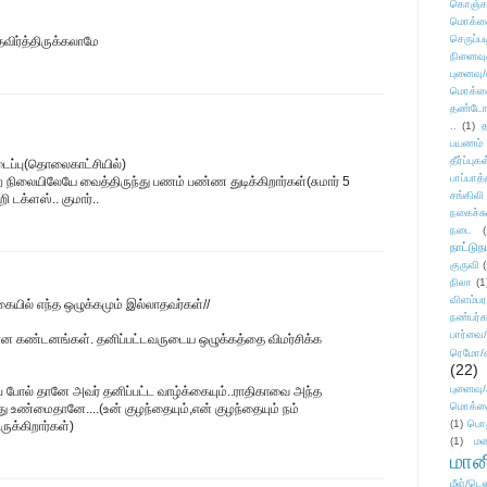
கொஞ்ச
மொக்க
செருப்ப
விர்த்திருக்கலாமே
நினைவு
புனைவு
மொக்க
தண்டோரா
..
(1)
த
பயணம்
தீர்ப்பு
ப்பு(தொலைகாட்சியில்)
பாப்பாத்
நிலையிலேயே வைத்திருந்து பணம் பண்ண துடிக்கிறார்கள்(சுமார் 5
சங்கிலி
ி டக்ளஸ்.. குமார்..
நகைச்ச
நடை
(
நாட்டுந
குருவி
நிலா
(1
விளம்பர
்கையில் எந்த ஒழுக்கமும் இல்லாதவர்கள்//
நண்பர்க
பார்வை/
ன கண்டனங்கள். தனிப்பட்டவருடைய ஒழுக்கத்தை விமர்சிக்க
ரெமோ/க
(22)
புனைவ
ை போல் தானே அவர் தனிப்பட்ட வாழ்க்கையும்..ராதிகாவை அந்த
மொக்க
 உண்மைதானே....(உன் குழந்தையும்,என் குழந்தையும் நம்
(1)
பொ
க்கிறார்கள்)
(1)
மன
மானி
மீள்/டெஸ