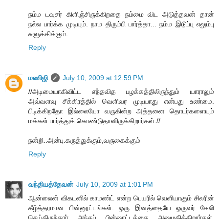
நம்ம டவுசர் கிளிஞ்சிருக்கிறதை நம்மை விட அடுத்தவன் தான்
நல்ல பார்க்க முடியும். நாம திரும்பி பார்த்தா... நம்ம இடுப்பு எலும்பு
சுளுக்கிக்கும்.
Reply
மணிஜி
July 10, 2009 at 12:59 PM
//அடிமையாகிவிட்ட எந்தவித பழக்கத்திலிருந்தும் யாராலும்
அவ்வளவு சீக்கிரத்தில் வெளிவர முடியாது என்பது உண்மை.
பிடிக்கிறதோ இல்லையோ வருகின்ற அத்தனை தொடர்களையும்
மக்கள் பார்த்துக் கொண்டுதானிருக்கிறார்கள்.//
நன்றி..அன்பு.கருத்துக்கும்,வருகைக்கும்
Reply
வந்தியத்தேவன்
July 10, 2009 at 1:01 PM
ஆன்லைன் விகடனில் காமண்ட் என்ற பெயரில் வெளியாகும் சிலரின்
கீழ்த்தரமான பின்னூட்டங்கள். ஒரு இனத்தையே ஒருவர் கேலி
செய்திருந்தார் அந்தப் பின்னூட்டத்தை அனுமதிக்கிறார்கள்.