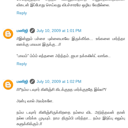
விகடன் இப்போது செய்வது விபச்சாரமே ஒழிய வேறில்லை.
Reply
மணிஜி
July 10, 2009 at 1:01 PM
//இன்னும் பச்சை புள்ளையாவே இருக்கீங்க... உங்களை பார்த்தா
எனக்கு பாவமா இருக்கு...//
“பாவம்” ம்ம்ம் எத்தனை அர்த்தம்..ஐயா நக்கலிஸ்ட் வாங்க..
Reply
மணிஜி
July 10, 2009 at 1:02 PM
///*நம்ம டவுசர் கிளிஞ்சி கிடக்குறத பார்க்குறதே இல்ல!*/
அன்பு வால் அவர்களே.
நம்ம டவுசர் கிளிஞ்சிருக்கிறதை நம்மை விட அடுத்தவன் தான்
நல்ல பார்க்க முடியும். நாம திரும்பி பார்த்தா... நம்ம இடுப்பு எலும்பு
சுளுக்கிக்கும்.//