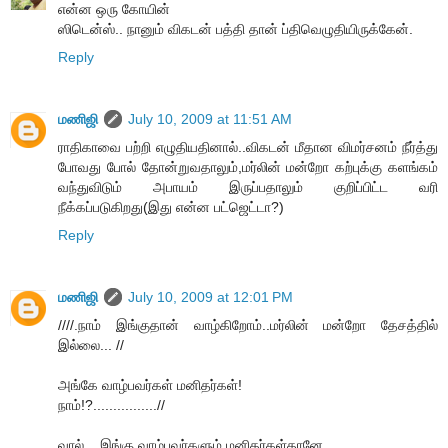
என்ன ஒரு கோயின்
ஸிடென்ஸ்.. நானும் விகடன் பத்தி தான் ப்திவெழுதியிருக்கேன்.
Reply
மணிஜி
July 10, 2009 at 11:51 AM
ராதிகாவை பற்றி எழுதியதினால்..விகடன் மீதான விமர்சனம் நீர்த்து
போவது போல் தோன்றுவதாலும்,மர்லின் மன்றோ கற்புக்கு களங்கம்
வந்துவிடும் அபாயம் இருப்பதாலும் குறிப்பிட்ட வரி
நீக்கப்படுகிறது(இது என்ன பட்ஜெட்டா?)
Reply
மணிஜி
July 10, 2009 at 12:01 PM
////.நாம் இங்குதான் வாழ்கிறோம்..மர்லின் மன்றோ தேசத்தில்
இல்லை... //
அங்கே வாழ்பவர்கள் மனிதர்கள்!
நாம்!?................//
வால்... இங்கு வாழ்பவர்களும் மனிதர்கள்தானே..