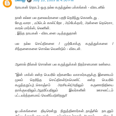
மணிஜி
July 10, 2009 at 4:50 PM
/நாயகன் தொடர் ஒரு நல்ல கருத்துல்ல பக்கங்கள் - விகடனில்
நான் எல்லா பல தலைவர்களை பறறி தெரிந்து கொண்டது .
சேகு வாரா , ஃபிடெல் காஸ்ட்றோ , அம்பேக்தார், அன்னை தெரெசா,
காரல் மார்க்ஸ், லெனின்.
. இந்த நாயகன் - விகடனை படித்ததுதான்
பல நல்ல செய்திகளை / முற்போக்கு கருத்துக்களை /
சிந்தனைகளை சொல்ல வெண்டும் - விகடன்.
ஆனால் நீங்கள் சொன்ன பல கருத்துக்கள் நிதர்சனமான உண்மை.
"இன் பாக்ஸ் என்ற பெயரில் ஏற்கனவே வாசகர்களுக்கு இணையம்
மூலம் தெரிந்த செய்திகள்(கமெண்ட் என்ற பெயரில்
கழுத்தறுப்பு)..கொஞ்சம் அரசியல்(அதிலும் கருணாநிதியை
தாக்குவதிலும்,ஆதரிப்பதிலும் இவர்களின் ஊசலாட்டம்
பட்டவர்த்தனமாய் வெளிப்படுகிறது//
ஓ.பக்கங்களை திடிரென்று நிறுத்தினார்கள்..நாஞ்சில் நாடனும்