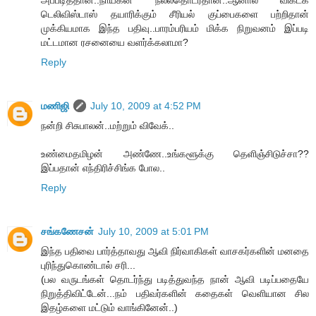
அப்படித்தான்..நாயகன் நல்லதொடர்தான்..ஆனால் விகடக்
டெலிவிஸ்டாஸ் தயாரிக்கும் சீரியல் குப்பைகளை பற்றிதான்
முக்கியமாக இந்த பதிவு..பாரம்பரியம் மிக்க நிறுவனம் இப்படி
மட்டமான ரசனையை வளர்க்கலாமா?
Reply
மணிஜி
July 10, 2009 at 4:52 PM
நன்றி சிசுபாலன்..மற்றும் விவேக்..
உண்மைதமிழன் அண்ணே..உங்களூக்கு தெளிஞ்சிடுச்சா??
இப்பதான் எந்திரிச்சிங்க போல..
Reply
சங்கணேசன்
July 10, 2009 at 5:01 PM
இந்த பதிவை பார்த்தாவது ஆவி நிர்வாகிகள் வாசகர்களின் மனதை
புரிந்துகொண்டால் சரி...
(பல வருடங்கள் தொடர்ந்து படித்துவந்த நான் ஆவி படிப்பதையே
நிறுத்திவிட்டேன்...நம் பதிவர்களின் கதைகள் வெளியான சில
இதழ்களை மட்டும் வாங்கினேன்..)