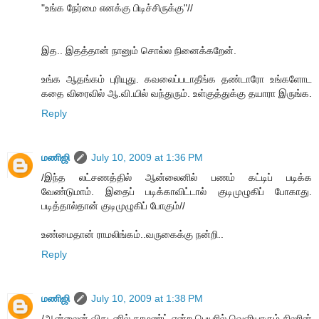
"உங்க நேர்மை எனக்கு பிடிச்சிருக்கு"//
இத.. இதத்தான் நானும் சொல்ல நினைக்கறேன்.
உங்க ஆதங்கம் புரியுது. கவலைப்படாதீங்க தண்டாரோ உங்களோட
கதை விரைவில் ஆ.வி.யில் வந்துரும். உள்குத்துக்கு தயாரா இருங்க.
Reply
மணிஜி
July 10, 2009 at 1:36 PM
/இந்த லட்சணத்தில் ஆன்லைனில் பணம் கட்டிப் படிக்க
வேண்டுமாம். இதைப் படிக்காவிட்டால் குடிமுழுகிப் போகாது.
படித்தால்தான் குடிமுழுகிப் போகும்//
உண்மைதான் ராமலிங்கம்..வருகைக்கு நன்றி..
Reply
மணிஜி
July 10, 2009 at 1:38 PM
/ஆன்லைன் விகடனில் காமண்ட் என்ற பெயரில் வெளியாகும் சிலரின்