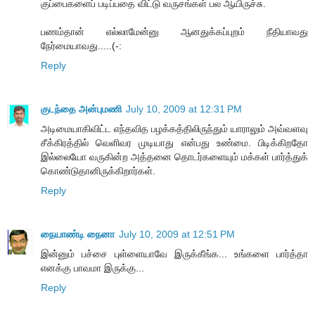
குப்பைகளைப் படிப்பதை விட்டு வருசங்கள் பல ஆயிருச்சு.
பணம்தான் எல்லாமேன்னு ஆனதுக்கப்புறம் நீதியாவது
நேர்மையாவது.....(-:
Reply
குடந்தை அன்புமணி
July 10, 2009 at 12:31 PM
அடிமையாகிவிட்ட எந்தவித பழக்கத்திலிருந்தும் யாராலும் அவ்வளவு
சீக்கிரத்தில் வெளிவர முடியாது என்பது உண்மை. பிடிக்கிறதோ
இல்லையோ வருகின்ற அத்தனை தொடர்களையும் மக்கள் பார்த்துக்
கொண்டுதானிருக்கிறார்கள்.
Reply
நையாண்டி நைனா
July 10, 2009 at 12:51 PM
இன்னும் பச்சை புள்ளையாவே இருக்கீங்க... உங்களை பார்த்தா
எனக்கு பாவமா இருக்கு...
Reply