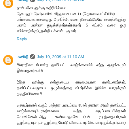
நான் விகடனுக்கு எதிரியில்லை...
ஆனாலும் அவர்களின் சிந்தனை,படைப்பு(தொலைகாட்சியில்)
பார்வையாளானைஒரு அதிர்ச்சி உறை நிலையிலேயே வைத்திருந்து
பணம் பண்ண துடிக்கிறார்கள்(சுமார் 5 லட்சம் வரை ஒரு
எபிசோடுக்கு),,நன்றி டக்ளஸ்.. குமார்..
Reply
மணிஜி
July 10, 2009 at 11:10 AM
////ராதிகா போன்ற தனிப்பட்ட வாழ்க்கையில் எந்த ஒழுக்கமும்
இல்லாதவர்கள்//
இந்த வரிக்கு என்னுடைய கடுமையான கண்டனங்கள்.
தனிப்பட்டவருடைய ஒழுக்கத்தை விமர்சிக்க இங்கே யாருக்கும்
தகுதியில்லை.//
தொடர்களீல் வரும் பாத்திர படைப்பை போல் தானே அவர் தனிப்பட்ட
வாழ்க்கையும்..ராதிகாவை அந்த அடிப்படையில்தான்
சொன்னேன்..அது உண்மைதானே....(உன் குழந்தையும்,என்
குழந்தையும் நம் குழந்தையோடு விளையாடி கொண்டிருக்கிறார்கள்)