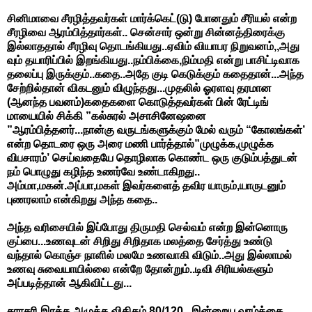
சினிமாவை சீரழித்தவர்கள் மார்க்கெட்(டு) போனதும் சீரியல் என்ற
சீரழிவை ஆரம்பித்தார்கள்.. சென்சார் ஒன்று சின்னத்திரைக்கு
இல்லாததால் சீரழிவு தொடங்கியது..ஏவிம் வியாபர நிறுவனம்,,அது
வும் தயாரிப்பில் இறங்கியது..நம்பிக்கை,நிம்மதி என்று பாசிட்டிவாக
தலைப்பு இருக்கும்..கதை..அதே குடி கெடுக்கும் கதைதான்...அந்த
சேற்றில்தான் விகடனும் விழுந்தது...முதலில் ஓரளவு தரமான
(ஆனந்த பவனம்)கதைகளை கொடுத்தவர்கள் பின் ரேட்டிங்
மாயையில் சிக்கி ”கல்சுரல் அசாசினேஷனை
”ஆரம்பித்தனர்...நான்கு வருடங்களுக்கும் மேல் வரும் “கோலங்கள்’
என்ற தொடரை ஒரு அரை மணி பார்த்தால்”முழுக்க,முழுக்க
விபசாரம்’ செய்வதையே தொழிலாக கொண்ட ஒரு குடும்பத்துடன்
நம் பொழுது கழிந்த உணர்வே உண்டாகிறது..
அம்மா,மகன்.அப்பா,மகள் இவர்களைத் தவிர யாரும்,யாருடனும்
புணரலாம் என்கிறது அந்த கதை..
அந்த வரிசையில் இப்போது திருமதி செல்வம் என்ற இன்னொரு
குப்பை...உணவுடன் சிறிது சிறிதாக மலத்தை சேர்த்து உண்டு
வந்தால் கொஞ்ச நாளில் மலமே உணவாகி விடும்..அது இல்லாமல்
உணவு சுவையாயில்லை என்றே தோன்றும்..டிவி சிரியல்களும்
அப்படித்தான் ஆகிவிட்டது...
சராசரி இரத்த அழுத்த விகிதம் 80/120...இன்றைய வாழ்க்கை