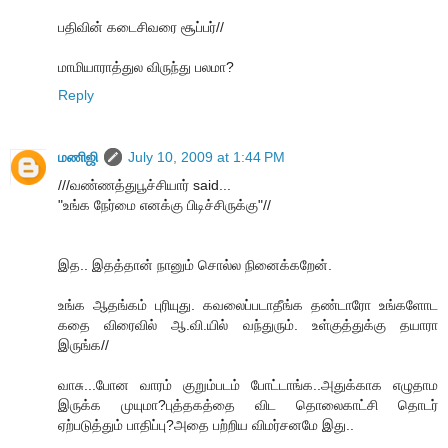
பதிவின் கடைசிவரை சூப்பர்//
மாமியாராத்துல விருந்து பலமா?
Reply
மணிஜி
July 10, 2009 at 1:44 PM
///வண்ணத்துபூச்சியார் said...
"உங்க நேர்மை எனக்கு பிடிச்சிருக்கு"//
இத.. இதத்தான் நானும் சொல்ல நினைக்கறேன்.
உங்க ஆதங்கம் புரியுது. கவலைப்படாதீங்க தண்டாரோ உங்களோட
கதை விரைவில் ஆ.வி.யில் வந்துரும். உள்குத்துக்கு தயாரா
இருங்க//
வாசு...போன வாரம் குறும்படம் போட்டாங்க..அதுக்காக எழுதாம
இருக்க முயுமா?புத்தகத்தை விட தொலைகாட்சி தொடர்
ஏற்படுத்தும் பாதிப்பு?அதை பற்றிய விமர்சனமே இது..