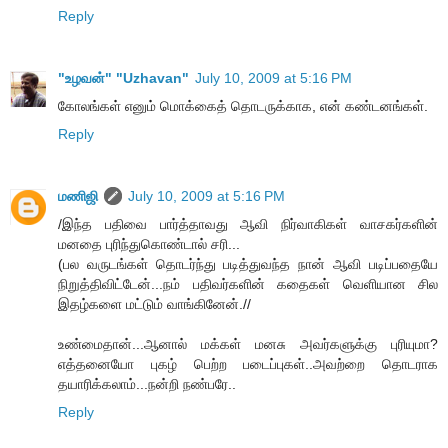
Reply
"உழவன்" "Uzhavan"
July 10, 2009 at 5:16 PM
கோலங்கள் எனும் மொக்கைத் தொடருக்காக, என் கண்டனங்கள்.
Reply
மணிஜி
July 10, 2009 at 5:16 PM
/இந்த பதிவை பார்த்தாவது ஆவி நிர்வாகிகள் வாசகர்களின்
மனதை புரிந்துகொண்டால் சரி...
(பல வருடங்கள் தொடர்ந்து படித்துவந்த நான் ஆவி படிப்பதையே
நிறுத்திவிட்டேன்...நம் பதிவர்களின் கதைகள் வெளியான சில
இதழ்களை மட்டும் வாங்கினேன்.//
உண்மைதான்...ஆனால் மக்கள் மனசு அவர்களுக்கு புரியுமா?
எத்தனையோ புகழ் பெற்ற படைப்புகள்..அவற்றை தொடராக
தயாரிக்கலாம்...நன்றி நண்பரே..
Reply