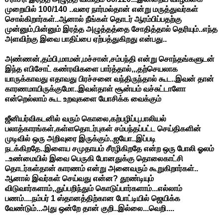
முறையில் 100/140 ..வரை நார்மல்தான் என்று மருத்துவர்கள்
சொல்கிறார்கள்..ஆனால் நீங்கள் தொடர் ஆரம்பிப்பதற்கு
முன்னும்,பின்னும் இரத்த அழுத்தத்தை சோதித்தால் தெரியும்..எந்த
அளவிற்கு இவை பாதிப்பை ஏற்பத்துகிறது என்பது..
அண்ணன்,தம்பி,மாமன்,மச்சான்,சம்பந்தி என்று சொந்தங்களுடன்
இந்த எபிசோட் கண்ரவிகளை பார்த்தால்,,,தற்செயலாக
யாருக்காவது எதாவது பிரச்சனை வந்திருந்தால் கூட..இவன் தான்
காரணமாயிருக்குமோ..இவள்தாள் சூன்யம் வச்சுட்டாளோ
என்றெல்லாம் கூட உறவுகளை யோசிக்க வைக்கும்
ஜீனியர்விகடனில் வரும் கொலை,கற்பழிப்பு,பாலியல்
பலாத்காரங்கள்,கள்ளதொடர்புகள் சம்பந்தப்பட்ட செய்திகளின்
முடிவில் ஒரு அறிவுரை இருக்கும்..ஐயோ..இப்படி
நடக்கிறதே..இளைய சமுதாயம் சீரழிகிறதே என்ற ஒரு போலி ஓலம்
..உண்மையில் இவை பெருகி போனதுக்கு தொலைகாட்சி
தொடர்கள்தான் காரணம் என்று அனைவரும் கூறுகிறார்கள்..
ஆனால் இவர்கள் செய்வது என்ன? தூண்டியும்
விடுவார்களாம்,,துப்பறிந்தும் கொடுப்பார்களாம்...எல்லாம்
பணம்....நம்பர் 1 ஸ்தானத்திற்கான போட்டியில் ஜெயிக்க
வேண்டும்...அது ஒன்றே தான் குறி..இல்லை...வெறி....