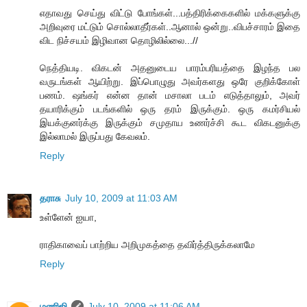
எதாவது செய்து விட்டு போங்கள்...பத்திரிக்கைகளில் மக்களுக்கு
அறிவுரை மட்டும் சொல்லாதீர்கள்..ஆனால் ஒன்று..விபச்சாரம் இதை
விட நிச்சயம் இழிவான தொழிலில்லை...//
நெத்தியடி. விகடன் அதனுடைய பாரம்பரியத்தை இழந்த பல
வருடங்கள் ஆயிற்று. இப்பொழுது அவர்களது ஒரே குறிக்கோள்
பணம். ஷங்கர் என்ன தான் மசாலா படம் எடுத்தாலும், அவர்
தயாரிக்கும் படங்களில் ஒரு தரம் இருக்கும். ஒரு கமர்சியல்
இயக்குனர்க்கு இருக்கும் சமுதாய உணர்ச்சி கூட விகடனுக்கு
இல்லாமல் இருப்பது கேவலம்.
Reply
தராசு
July 10, 2009 at 11:03 AM
உள்ளேன் ஐயா,
ராதிகாவைப் பாற்றிய அறிமுகத்தை தவிர்த்திருக்கலாமே
Reply
மணிஜி
July 10, 2009 at 11:06 AM