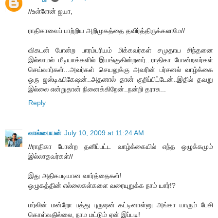
//உள்ளேன் ஐயா,
ராதிகாவைப் பாற்றிய அறிமுகத்தை தவிர்த்திருக்கலாமே//
விகடன் போன்ற பாரம்பரியம் மிக்கவர்கள் சமுதாய சிந்தனை
இல்லாமல் மீடியாக்களில் இயங்குகின்றனர்...ராதிகா போன்றவர்கள்
செய்வார்கள்...அவர்கள் செயலுக்கு அவரின் பர்சனல் வாழ்க்கை
ஒரு ஜஸ்டிஃபிகேஷன்..அதனால் தான் குறிப்பிட்டேன்..இதில் தவறு
இல்லை என்றுதான் நினைக்கிறேன்..நன்றி தராசு...
Reply
வால்பையன்
July 10, 2009 at 11:24 AM
//ராதிகா போன்ற தனிப்பட்ட வாழ்க்கையில் எந்த ஒழுக்கமும்
இல்லாதவர்கள்//
இது அதிகபடியான வார்த்தைகள்!
ஒழுகத்தின் எல்லைகள்களை வரையுறுக்க நாம் யார்!?
மர்லின் மன்றோ பத்து புருஷன் கட்டினாள்னு அங்கா யாரும் பேசி
கொள்வதில்லை, நாம மட்டும் ஏன் இப்படி!