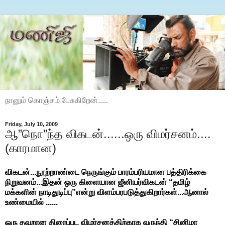
நானும் கொஞ்சம் பேசுகிறேன்.....
Friday, July 10, 2009
ஆ”நொ”ந்த விகடன்......ஒரு விமர்சனம்....
(காரமான)
விகடன்...நூற்றாண்டை நெருங்கும் பாரம்பரியமான பத்திரிக்கை
நிறுவனம்...இதன் ஒரு கிளையான ஜீனியர்விகடன் “தமிழ்
மக்களின் நாடிதுடிப்பு”என்று விளம்பரபடுத்துகிறார்கள்...ஆனால்
உண்மையில் ......
ஒரு தவறான திரைப்பட விமர்சனத்திற்காக வருந்தி “சினிமா