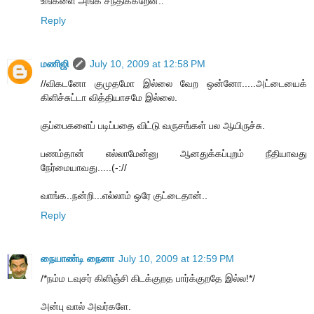
உங்களை அங்க சந்திக்கறேன்..
Reply
மணிஜி
July 10, 2009 at 12:58 PM
//விகடனோ குமுதமோ இல்லை வேற ஒன்னோ.....அட்டையைக்
கிளிச்சுட்டா வித்தியாசமே இல்லை.
குப்பைகளைப் படிப்பதை விட்டு வருசங்கள் பல ஆயிருச்சு.
பணம்தான் எல்லாமேன்னு ஆனதுக்கப்புறம் நீதியாவது
நேர்மையாவது.....(-://
வாங்க..நன்றி...எல்லாம் ஒரே குட்டைதான்..
Reply
நையாண்டி நைனா
July 10, 2009 at 12:59 PM
/*நம்ம டவுசர் கிளிஞ்சி கிடக்குறத பார்க்குறதே இல்ல!*/
அன்பு வால் அவர்களே.