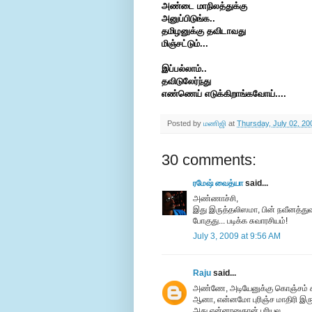
அண்டை மாநிலத்துக்கு
அனுப்பிடுங்க..
தமிழனுக்கு தவிடாவது
மிஞ்சட்டும்...
இப்பல்லாம்..
தவிடுலேர்ந்து
எண்ணெய் எடுக்கிறாங்கவோய்....
Posted by
மணிஜி
at
Thursday, July 02, 20
30 comments:
ரமேஷ் வைத்யா
said...
அண்ணாச்சி,
இது இருத்தலிஸமா, பின் நவீனத்துவ
போகுது... படிக்க சுவாரசியம்!
July 3, 2009 at 9:56 AM
Raju
said...
அண்ணே, அடியேனுக்கு கொஞ்சம் கூட
ஆனா, என்னமோ புரிஞ்ச மாதிரி இருக
அது என்னானுதான் புரியல..