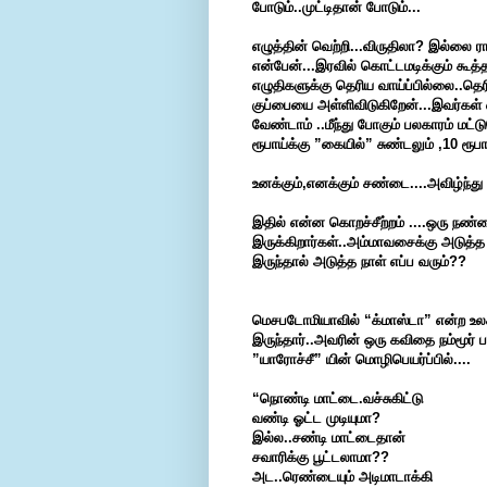
போடும்..முட்டிதான் போடும்...
எழுத்தின் வெற்றி...விருதிலா? இல்லை ர
என்பேன்...இரவில் கொட்டமடிக்கும் கூத்த
எழுதிகளுக்கு தெரிய வாய்ப்பில்லை..தெ
குப்பையை அள்ளிவிடுகிறேன்...இவர்கள் 
வேண்டாம் ..மீந்து போகும் பலகாரம் மட
ரூபாய்க்கு ”கையில்” சுண்டலும் ,10 ரூபா
உனக்கும்,எனக்கும் சண்டை....அவிழ்ந்த
இதில் என்ன கொறச்சீற்றம் ....ஒரு நண்டை
இருக்கிறார்கள்..அம்மாவசைக்கு அடுத்
இருந்தால் அடுத்த நாள் எப்ப வரும்??
மெசபடோமியாவில் “க்மாஸ்டா” என்ற உலகப
இருந்தார்..அவரின் ஒரு கவிதை நம்மூர் பா
”யாரோச்சீ” யின் மொழிபெயர்ப்பில்....
“நொண்டி மாட்டை.வச்சுகிட்டு
வண்டி ஓட்ட முடியுமா?
இல்ல..சண்டி மாட்டைதான்
சவாரிக்கு பூட்டலாமா??
அட..ரெண்டையும் அடிமாடாக்கி