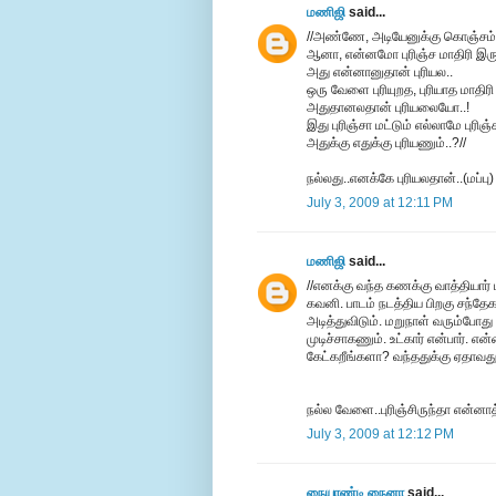
மணிஜி
said...
//அண்ணே, அடியேனுக்கு கொஞ்சம் கூ
ஆனா, என்னமோ புரிஞ்ச மாதிரி இருக
அது என்னானுதான் புரியல..
ஒரு வேளை புரியுறத, புரியாத மாதிரி
அதுதானலதான் புரியலையோ..!
இது புரிஞ்சா மட்டும் எல்லாமே புரிஞ்
அதுக்கு எதுக்கு புரியணும்..?//
நல்லது..எனக்கே புரியலதான்..(மப்பு)
July 3, 2009 at 12:11 PM
மணிஜி
said...
//எனக்கு வந்த கணக்கு வாத்தியார்
கவனி. பாடம் நடத்திய பிறகு சந்தேக
அடித்துவிடும். மறுநாள் வரும்போத
முடிச்சாகணும். உட்கார் என்பார். 
கேட்கறீங்களா? வந்ததுக்கு ஏதாவது
நல்ல வேளை..புரிஞ்சிருந்தா என்னாத
July 3, 2009 at 12:12 PM
நையாண்டி நைனா
said...