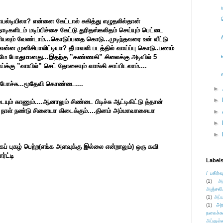
ாயல்டியிலா? என்னை கேட்டால் சுகித்து எழுதலில்தான்
ாடிகளிடம் மடிப்பிச்சை கேட்டு துரிதஸ்கலிதம் செய்யும் பெட்டை
ரியவும் வேண்டாம்...கொடுப்பதை கொடு...முடிந்தவரை உன் வீட்டு
என்ன முனிசிபாலிட்டியா? தீபாவளி படத்தில் வாய்ப்பு கொடு..பணம்
்டுமே போதுமானது...இதற்கு ”கண்ணகி” சிலைக்கு அடியில் 5
ய்க்கு ”வாயில்” செட் தோசையும் வாங்கி சாப்பிடலாம்....
ு போச்சு...மூதேவி கொண்டை....
►
►
யும் காணும்....ஆனாலும் சிண்டை பிடிச்சு ஆட்டிகிட்டு த்தான்
த நாள் நண்டு சினையா கிடைக்கும்....தினம் அம்மாவாசையா
►
►
►
் புகழ் பெற்ற(எங்க அளவுக்கு இல்லை என்றாலும்) ஒரு கவி
ர்ட்டி
Label
/ பகிர்வ
(1)
அ
அஞ்சலி
(1)
அப்ப
அர
(1)
நகைச்ச
அப்துல்