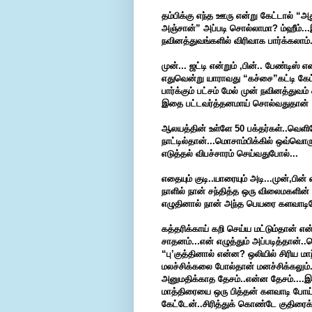
தம்பிக்கு எந்த ஊரு என்று கேட்டால் “
அஞ்சான்” அப்படி சொல்லாமா? ம்ஹீம்...இ
நவினத்துவங்களில் விரிவாக பார்க்கலாம்.
முன்... ஜட்டி என்றும் ,பின்.. பேண்டிஸ்
எதுவென்று யாராவது “கச்சை”கட்டி கேட்
பார்க்கும் பட்சம் மேல் முன் நவினத்துவம
இதை பட்டவர்த்தனமாய் சொல்வதுதான் 
ஆலயத்தின் உள்ளே 50 பக்தர்கள்..வெளியே
நாட்டில்தான்...மொசாம்பிக்கில் ஒவ்வொர
எடுத்தல் விபச்சாரம் செய்வதுபோல்...
எதையும் குடி..யாரையும் அடி...முன்,பின
நாளில் நான் சந்தித்த ஒரு விலைமகளின
எழுதினால் நான் அந்த பெயரை களவாடினேன் 
கத்தரிக்காய் கறி செய்ய மட்டும்தான் எ
சாதனம்...என் எழுத்தும் அப்படித்தான
“பு’குத்தினால் என்ன? ஒலியில் சிரி
மலச்சிக்கலை போல்தான் மனச்சிக்கலும
அனுமதிக்காத தேசம்..என்ன தேசம்....இப
மாத்திரையை ஒரு பித்தன் களவாடி போய் 
கேட்டேன்..சிரித்துக் கொண்டே குதிரைக்