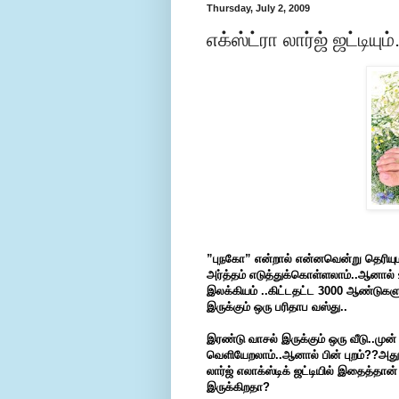
Thursday, July 2, 2009
எக்ஸ்ட்ரா லார்ஜ் ஜட்டியும
”புநகோ” என்றால் என்னவென்று தெரியுமா 
அர்த்தம் எடுத்துக்கொள்ளலாம்..ஆனால்
இலக்கியம் ..கிட்டதட்ட 3000 ஆண்டுகளு
இருக்கும் ஒரு பரிதாப வஸ்து..
இரண்டு வாசல் இருக்கும் ஒரு வீடு..முன் வ
வெளியேறலாம்..ஆனால் பின் புறம்??அது இ
லார்ஜ் எலாக்ஸ்டிக் ஜட்டியில் இதைத்தா
இருக்கிறதா?