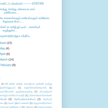
மானிட்டர் பக்கங்கள்----------07/07/09
செத்து..செத்து..விளையாடலாம்
..வர்ரீங்களா....
சில காரணங்களும்,காரியங்களும்-உயிரோடை
சிறுகதை போட்ட...
எக்ஸ்ட்ரா லார்ஜ் ஜட்டியும்....எலாஸ்டிக்
எழுத்துக்க...
கருணாநிதி,ஜெயா சந்திப்பு
June
(15)
May
(4)
April
(6)
March
(14)
February
(9)
s
ு
(1)
90 மில்லி ஊத்தி..கொஞ்சமா தண்ணி கலந்து
ஞ்சலி/அனுபவம்
(1)
அஞ்சலி/கண்ணதாசன்
(1)
/கும்பகோணம் குழந்தைகளுக்கு
(1)
அப்படித்தான்
ளம்/துப்பாக்கி/பாப்பாத்தி
(1)
அம்மா/சும்மா/மொக்கை
சியல்/
(2)
அரசியல்/எளக்கியம்
(2)
அரசியல்/
ுவை
(1)
அவள் இளம் மனைவி
(1)
அழகு/கதிர்/ரம்யா/
லா/ராமலட்சுமி/தொடர்
(1)
அழைப்பு
(1)
அழைப்பு/மழை