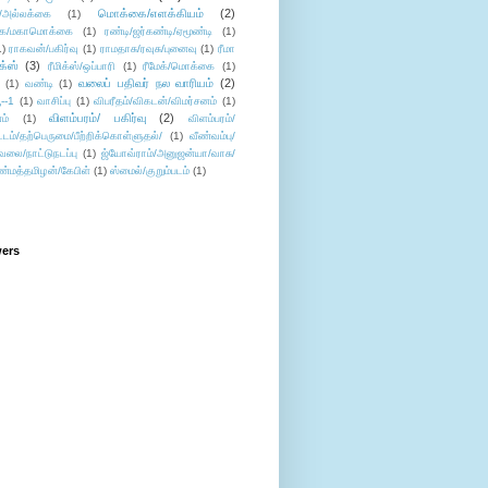
மொக்கை/எளக்கியம்
(2)
/அல்லக்கை
(1)
ை/மகாமொக்கை
(1)
ரண்டி/ஜர்கண்டி/ஏமூண்டி
(1)
1)
ராகவன்/பகிர்வு
(1)
ராமதாசு/ரவுசு/புனைவு
(1)
ரீமா
ிக்ஸ்
(3)
ரீமிக்ஸ்/ஒப்பாரி
(1)
ரீமேக்/மொக்கை
(1)
வலைப் பதிவர் நல வாரியம்
(2)
(1)
வண்டி
(1)
--1
(1)
வாசிப்பு
(1)
விபரீதம்/விகடன்/விமர்சனம்
(1)
விளம்பரம்/ பகிர்வு
(2)
ம்
(1)
விளம்பரம்/
ட்டம்/தற்பெருமை/பீற்றிக்கொள்ளுதல்/
(1)
வீண்வம்பு/
ேலை/நாட்டுநடப்பு
(1)
ஜ்யோவ்ராம்/அனுஜன்யா/வாசு/
ண்மத்தமிழன்/கேபிள்
(1)
ஸ்மைல்/குறும்படம்
(1)
wers