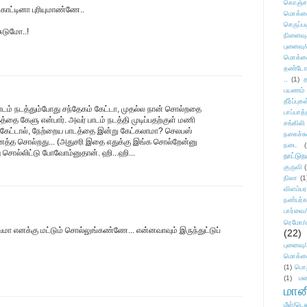
கொஞ்ச
 காட்டினா புரியுமாண்ணே..
மொக்க
செருப்ப
சுடுமோ..!
நினைவு
புனைவு
மொக்க
தண்டோரா
..
(1)
த
பயணம்
தீர்ப்பு
ாடம் நடத்தும்போது சந்தேகம் கேட்டா, முதல்ல நான் சொல்றதை
பாப்பாத்
த்தை கேளு என்பார். அவர் பாடம் நடத்தி முடிப்பதற்குள் மணி
சங்கிலி
ு கேட்டால், நேற்றைய பாடத்தை இன்று கேட்கலாமா? செலபஸ்
நகைச்ச
என்னத்த சொல்றது... (அதுசரி இதை எதுக்கு இங்க சொல்றேன்னு
நடை
(
 சொல்லிட்டு போவோம்னுதான். ஹி...ஹி...
நாட்டுந
குருவி
நிலா
(1
விளம்பர
நண்பர்க
பார்வை/
ரெமோ/க
மா எனக்கு மட்டும் சொல்லுங்கண்ணே... என்னவாவும் இருந்துட்டுப்
(22)
புனைவ
மொக்க
(1)
பொ
(1)
மன
மானி
மீள்/டெஸ