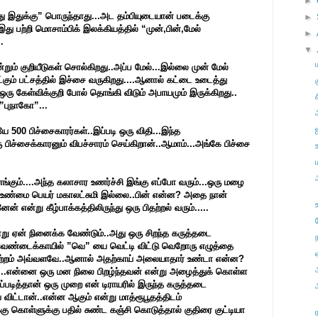
►
அது இதுக்கு” பொருந்தாது...அட தம்பியுடையான் படைக்கு
►
து பற்றி மொசாம்பிக் இலக்கியத்தில் “முன்,பின்,மேல்
►
.
▼
 என்றும் குறியீடுகள் சொல்கிறது..அப்ப மேல்...இல்லை முன் மேல்
கும் பட்சத்தில் இச்சை வருகிறது....ஆனால் கட்டை உடைத்து
் ஒரு கேள்விக்குறி போல் தொங்கி விடும் அபாயமும் இருக்கிறது..
ச
”புநாகோ”...
 500 பிச்சைகாரர்கள்..இப்படி ஒரு விதி...இந்த
ு பிச்சைக்காரனும் விபச்சாரம் செய்கிறான்..ஆமாம்...அங்கே பிச்சை
் எங்கும்....அந்த கலாசார உணர்ச்சி இங்கு எப்போ வரும்...ஒரு மழை
் உண்மை பெயர் மகாலட்சுமி இல்லை..பின் என்ன? அதை நான்
என்று கீழ்பாக்கத்திலிருந்து ஒரு பிதற்றல் வரும்.....
ன்று ஏன் நினைக்க வேண்டும்..அது ஒரு சிறந்த கருத்தடை
்..வெண்டைக்காயில் ”வெ” யை வெட்டி விட்டு வெறோரு எழுத்தை
ய மாற்றம் அவ்வளவே..ஆனால் அதற்காய் அலையாதார் உண்டா என்ன?
்...என்னை ஒரு மன நிலை பிறழ்ந்தவன் என்று அழைத்துக் கொள்ள
்படித்தான் ஒரு முறை என் டிராயரில் இருந்த கருத்தடை
விட்டான்..என்ன ஆகும் என்று மாத்ரூபூதத்திடம்
கு கொள்ளுக்கு பதில் சுண்ட கஞ்சி கொடுத்தால் குதிரை குட்டியா