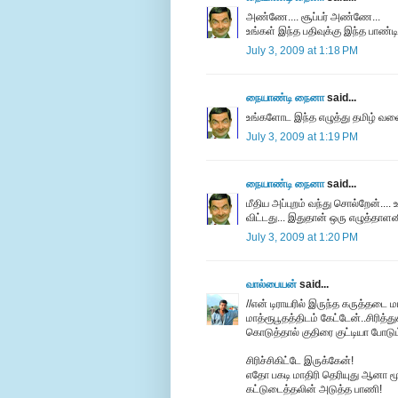
அண்ணே.... சூப்பர் அண்ணே...
உங்கள் இந்த பதிவுக்கு இந்த பாண்ட
July 3, 2009 at 1:18 PM
நையாண்டி நைனா
said...
உங்களோட இந்த எழுத்து தமிழ் வலை 
July 3, 2009 at 1:19 PM
நையாண்டி நைனா
said...
மீதிய அப்புறம் வந்து சொல்றேன்..
விட்டது... இதுதான் ஒரு எழுத்தாளனி
July 3, 2009 at 1:20 PM
வால்பையன்
said...
//என் டிராயரில் இருந்த கருத்தடை
மாத்ரூபூதத்திடம் கேட்டேன்..சிரித
கொடுத்தால் குதிரை குட்டியா போடும்.
சிரிச்சிகிட்டே இருக்கேன்!
எதோ பகடி மாதிரி தெரியுது ஆனா மூல
கட்டுடைத்தலின் அடுத்த பாணி!