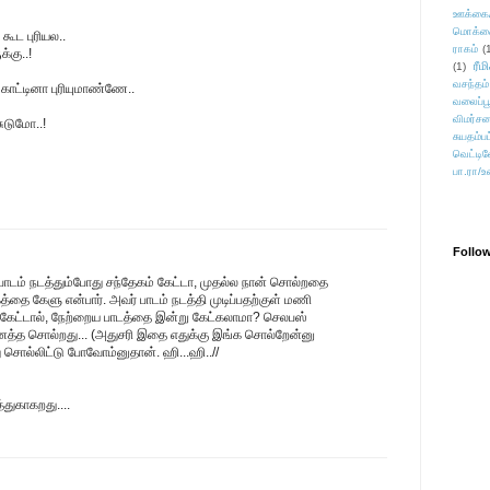
ஊக்கை
மொக்க
ட‌ புரியல..
ராகம்
(
்கு..!
ரீம
(1)
வசந்தம்
 காட்டினா புரியுமாண்ணே..
வலைப்பூ
விமர்சன
சுடுமோ..!
சுயதம்ப
வெட்டிவ
பா.ரா/உ
Follo
 பாடம் நடத்தும்போது சந்தேகம் கேட்டா, முதல்ல நான் சொல்றதை
த்தை கேளு என்பார். அவர் பாடம் நடத்தி முடிப்பதற்குள் மணி
ு கேட்டால், நேற்றைய பாடத்தை இன்று கேட்கலாமா? செலபஸ்
என்னத்த சொல்றது... (அதுசரி இதை எதுக்கு இங்க சொல்றேன்னு
 சொல்லிட்டு போவோம்னுதான். ஹி...ஹி..//
்துகாகறது....