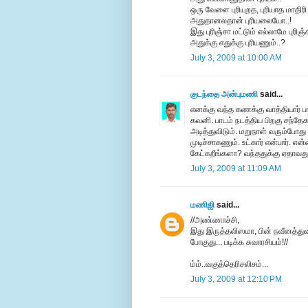
ஒரு வேளை புரியுறத, புரியாத மாதிரி
அதுதானலதான் புரியலையோ..!
இது புரிஞ்சா மட்டும் எல்லாமே புரிஞ்
அதுக்கு எதுக்கு புரியணும்..?
July 3, 2009 at 10:00 AM
குடந்தை அன்புமணி
said...
எனக்கு வந்த கணக்கு வாத்தியார் ப
கவனி. பாடம் நடத்திய பிறகு சந்தேக
அடித்துவிடும். மறுநாள் வரும்போத
முடிச்சாகணும். உட்கார் என்பார். 
கேட்கறீங்களா? வந்ததுக்கு ஏதாவது
July 3, 2009 at 11:09 AM
மணிஜி
said...
//அண்ணாச்சி,
இது இருத்தலிஸமா, பின் நவீனத்துவ
போகுது... படிக்க சுவாரசியம்!//
ம்ம்..வகுத்தெரிசலிசம்...
July 3, 2009 at 12:10 PM