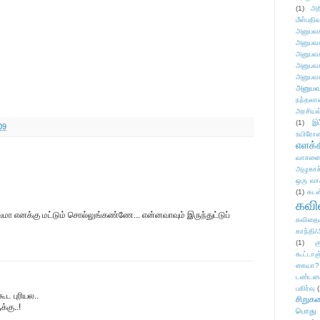
(1)
அற
மீள்பதிவ
அனுபவக
அனுபவக
அனுபவக
அனுபவக
அனுபவக
அனுபவ
நந்தலால
அரசியல
(1)
இட
09
உயிரோ
எளக்க
வாசனை/க
அழுகாச
ஒரு வா
(1)
கடன
கவ
மா எனக்கு மட்டும் சொல்லுங்கண்ணே... என்னவாவும் இருந்துட்டுப்
கவிதைய
காந்தி/
(1)
க
கூட்டா
கையா?
டண்டன
பகிர்வு
(
‌ புரியல..
சிறுக
்கு..!
பொது