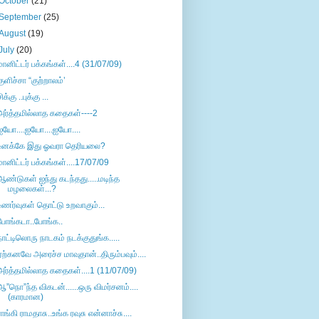
October
(21)
September
(25)
August
(19)
July
(20)
மானிட்டர் பக்கங்கள்....4 (31/07/09)
குளிச்சா “குற்றாலம்’
ிக்கு ..புக்கு ...
அர்த்தமில்லாத கதைகள்----2
ஐயோ....ஐயோ....ஐயோ....
உனக்கே இது ஓவரா தெரியலை?
மானிட்டர் பக்கங்கள்....17/07/09
ஆண்டுகள் ஐந்து கடந்தது.....மடிந்த
மழலைகள்...?
உணர்வுகள் தொட்டு உறவாகும்...
போங்கடா..போங்க..
நாட்டிலொரு நாடகம் நடக்குதுங்க.....
ஏற்கனவே அரைச்ச மாவுதான்..திரும்பவும்....
அர்த்தமில்லாத கதைகள்....1 (11/07/09)
ஆ”நொ”ந்த விகடன்......ஒரு விமர்சனம்....
(காரமான)
ராங்கி ராமதாசு..உங்க ரவுசு என்னாச்சு....