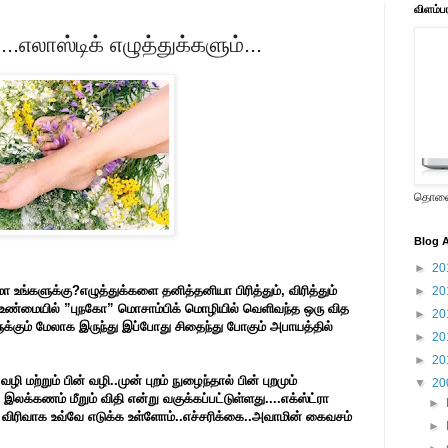
விளம்ப
்....எலாஸ்டிக் எழுத்துக்களும்...
தொலைக
Blog A
►
20
உங்களுக்கு?எழுத்துக்களை தனித்தனியா பிரித்தும், விரித்தும்
►
20
 உண்மையில் ”புநகோ” மொசாம்பிக் மொழியில் வெளிவந்த ஒரு வித
►
20
க்கும் மேலாக இருந்து இப்போது சிதைந்து போகும் அபாயத்தில்
►
20
►
20
ழி மற்றும் பின் வழி..முன் புறம் நுழைந்தால் பின் புறமும்
▼
20
லக்கணம் மீறும் விதி என்று வகுக்கப்பட்டுள்ளது....எக்ஸ்ட்ரா
►
ன் விரிவாக உவ்வே எடுக்க உள்ளோம்..எச்சரிக்கை..அவாமின் கைவசம்
►