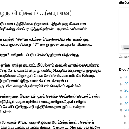
விளம்ப
ஒரு விமர்சனம்....(காரமான)
ம்பரியமான பத்திரிக்கை நிறுவனம்...இதன் ஒரு கிளையான
ப்பு”என்று விளம்பரபடுத்துகிறார்கள்...ஆனால் உண்மையில் ......
 வருந்தி “சினிமா விமர்சனம்’பகுதியையே சில காலம் மூடி
் படம் குப்பையென்று “சீ” என்று முதல் பக்கத்தில் விமர்சனம்
தா? என்றால்...பெரிய கேள்விகுறிதான் மிஞ்சுகிறது...
தொலைக
ூக்கி எறிந்து விடலாம்..இப்பல்லாம் விகடன் வரவில்லையென்றால்
Blog A
டி போய் வாங்கி வரத் தூண்டும்)அப்படியே படித்தாலும் முழுவதும்
ிவதில்லை..அலுத்துப் போன செய்திகள்..சுவாரசியமே இல்லாத
►
20
தம்(உதா”ரணம்”)இந்த வாரம் வேட்டைக்காரன் பட
►
20
் ஒரு பக்க கதைகள்,பரிகாரம்போல் கொஞ்சம் ஆன்மீகம்....
►
20
சகர்களுக்கு இணையம் மூலம் தெரிந்த செய்திகள்(கமெண்ட் என்ற
►
20
ல்(அதிலும் கருணாநிதியை தாக்குவதிலும்,ஆதரிப்பதிலும்
►
20
வெளிப்படுகிறது..சரி பத்திரிக்கைதான் இப்படி என்றால்
▼
20
ச்சம்.....
►
) போனதும் சீரியல் என்ற சீரழிவை ஆரம்பித்தார்கள்.. சென்சார்
►
ழிவு தொடங்கியது..ஏவிம் வியாபர நிறுவனம்,,அது வும் தயாரிப்பில்