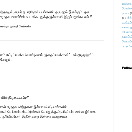
ஊக்கை
மொக்க
்தாலும், அவர் தயாரிக்கும் படங்களில் ஒரு தரம் இருக்கும். ஒரு
ராகம்
(
் சமுதாய உணர்ச்சி கூட விகடனுக்கு இல்லாமல் இருப்பது கேவலம்.//
ரீம
(1)
வசந்தம்
்கு நன்றி பிளீச்சிங்..
வலைப்பூ
விமர்சன
சுயதம்ப
வெட்டிவ
பா.ரா/உ
கட்டிப் படிக்க வேண்டுமாம். இதைப் படிக்காவிட்டால் குடிமுழுகிப்
 போகும்.
Follo
விர்த்திருக்கலாமே//
ர்கள் சமுதாய சிந்தனை இல்லாமல் மீடியாக்களில்
்கள் செய்வார்கள்...அவர்கள் செயலுக்கு அவரின் பர்சனல் வாழ்க்கை
குறிப்பிட்டேன்..இதில் தவறு இல்லை என்றுதான்