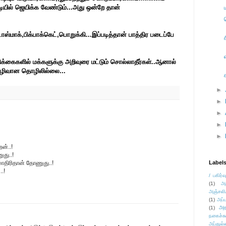
டியில் ஜெயிக்க வேண்டும்...அது ஒன்றே தான்
டாஸ்மாக்,பிக்பாக்கெட்,பொறுக்கி...இப்படித்தான் பாத்திர படைப்பே
ரிக்கைகளில் மக்களுக்கு அறிவுரை மட்டும் சொல்லாதீர்கள்..ஆனால்
 இழிவான தொழிலில்லை...
►
►
►
►
►
ன்..!
ுது..!
மாதிரிதான் தோணுது..!
Label
.!
/ பகிர்வ
(1)
அ
அஞ்சலி
(1)
அப்ப
அர
(1)
நகைச்ச
அப்துல்