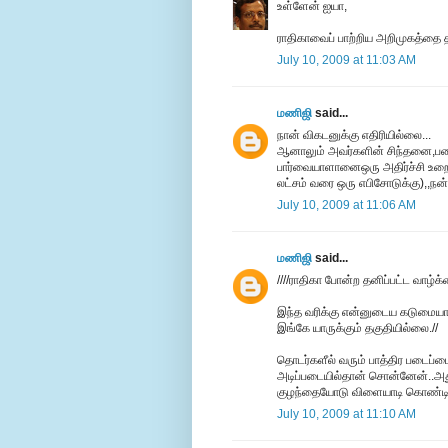
உள்ளேன் ஐயா,
ராதிகாவைப் பாற்றிய அறிமுகத்தை த
July 10, 2009 at 11:03 AM
மணிஜி
said...
நான் விகடனுக்கு எதிரியில்லை...
ஆனாலும் அவர்களின் சிந்தனை,படை
பார்வையாளானைஒரு அதிர்ச்சி உறை 
லட்சம் வரை ஒரு எபிசோடுக்கு),,நன்ற
July 10, 2009 at 11:06 AM
மணிஜி
said...
////ராதிகா போன்ற தனிப்பட்ட வாழ்க
இந்த வரிக்கு என்னுடைய கடுமையா
இங்கே யாருக்கும் தகுதியில்லை.//
தொடர்களீல் வரும் பாத்திர படைப்ப
அடிப்படையில்தான் சொன்னேன்..அது
குழந்தையோடு விளையாடி கொண்டிரு
July 10, 2009 at 11:10 AM