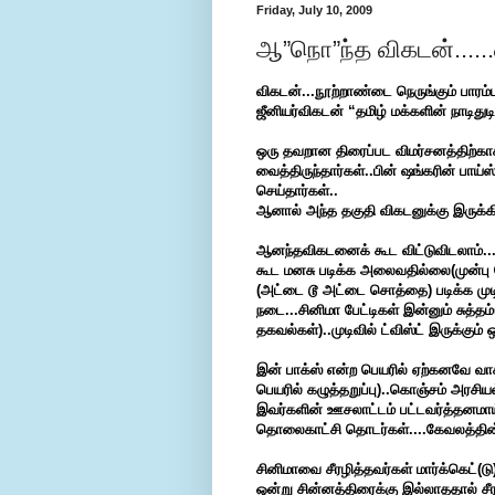
Friday, July 10, 2009
ஆ”நொ”ந்த விகடன்......
விகடன்...நூற்றாண்டை நெருங்கும் பார
ஜீனியர்விகடன் “தமிழ் மக்களின் நாடிதுடி
ஒரு தவறான திரைப்பட விமர்சனத்திற்காக
வைத்திருந்தார்கள்..பின் ஷங்கரின் பாய்ஸ
செய்தார்கள்..
ஆனால் அந்த தகுதி விகடனுக்கு இருக்கிற
ஆனந்தவிகடனைக் கூட விட்டுவிடலாம்...த
கூட மனசு படிக்க அலைவதில்லை(முன்பு தே
(அட்டை டூ அட்டை சொத்தை) படிக்க முட
நடை...சினிமா பேட்டிகள் இன்னும் சுத்
தகவல்கள்)..முடிவில் ட்விஸ்ட் இருக்கும
இன் பாக்ஸ் என்ற பெயரில் ஏற்கனவே வா
பெயரில் கழுத்தறுப்பு)..கொஞ்சம் அரசிய
இவர்களின் ஊசலாட்டம் பட்டவர்த்தனமாய் 
தொலைகாட்சி தொடர்கள்....கேவலத்தின் உ
சினிமாவை சீரழித்தவர்கள் மார்க்கெட்(டு
ஒன்று சின்னத்திரைக்கு இல்லாததால் சீர