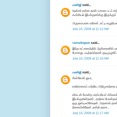
மணிஜி
said...
/ஷங்கர் என்ன தான் மசாலா படம் எடுத
கமர்சியல் இயக்குனர்க்கு இருக்கும
அருமையான வரிகள்..சுட்டி எழுதியமைக
July 10, 2009 at 11:12 AM
ramalingam
said...
இந்த லட்சணத்தில் ஆன்லைனில் பணம் 
போகாது. படித்தால்தான் குடிமுழுகிப்
July 10, 2009 at 11:16 AM
மணிஜி
said...
//உள்ளேன் ஐயா,
ராதிகாவைப் பாற்றிய அறிமுகத்தை த
விகடன் போன்ற பாரம்பரியம் மிக்கவ
இயங்குகின்றனர்...ராதிகா போன்றவர
ஒரு ஜஸ்டிஃபிகேஷன்..அதனால் தான் 
நினைக்கிறேன்..நன்றி தராசு...
July 10, 2009 at 11:17 AM