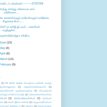
மானிட்டர் பக்கங்கள்----------07/07/09
செத்து..செத்து..விளையாடலாம்
..வர்ரீங்களா....
சில காரணங்களும்,காரியங்களும்-உயிரோடை
சிறுகதை போட்ட...
எக்ஸ்ட்ரா லார்ஜ் ஜட்டியும்....எலாஸ்டிக்
எழுத்துக்க...
கருணாநிதி,ஜெயா சந்திப்பு
June
(15)
May
(4)
April
(6)
March
(14)
February
(9)
s
ு
(1)
90 மில்லி ஊத்தி..கொஞ்சமா தண்ணி கலந்து
ஞ்சலி/அனுபவம்
(1)
அஞ்சலி/கண்ணதாசன்
(1)
/கும்பகோணம் குழந்தைகளுக்கு
(1)
அப்படித்தான்
ளம்/துப்பாக்கி/பாப்பாத்தி
(1)
அம்மா/சும்மா/மொக்கை
சியல்/
(2)
அரசியல்/எளக்கியம்
(2)
அரசியல்/
ுவை
(1)
அவள் இளம் மனைவி
(1)
அழகு/கதிர்/ரம்யா/
லா/ராமலட்சுமி/தொடர்
(1)
அழைப்பு
(1)
அழைப்பு/மழை