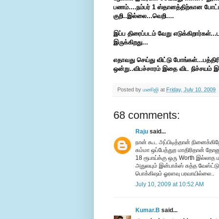
பணம்....நம்பர் 1 ஸ்தானத்திற்கான போட்
குறி..இல்லை...வெறி....
இப்ப திரைப்படம் வேறு எடுக்கிறார்கள்...
இருக்கிறது...
எதாவது செய்து விட்டு போங்கள்...பத்தி
ஒன்று..விபச்சாரம் இதை விட நிச்சயம்
Posted by
மணிஜி
at
Friday, July 10, 2009
68 comments:
Raju
said...
நான் கூட அப்பிடித்தான் நினைக்கிறே
சும்மா ஒப்பேத்துற மாதிரிதான் தோண
18 ரூபாய்க்கு ஒரு Worth இல்லாத 
அதுலயும் இன்பாக்ஸ் சுத்த வேஸ்ட்டு.
பொக்கிஷம் ஓரளவு பரவாயில்லை..
July 10, 2009 at 10:52 AM
Kumar.B
said...