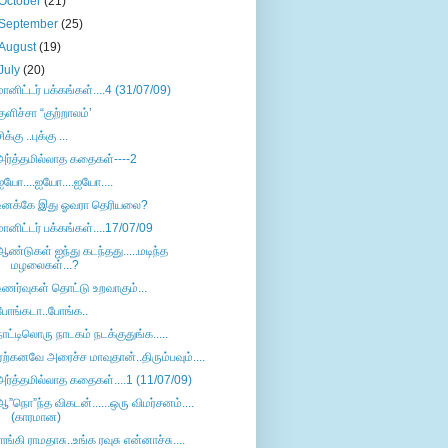
October
(21)
September
(25)
August
(19)
July
(20)
மானிட்டர் பக்கங்கள்....4 (31/07/09)
குளிச்சா “குற்றாலம்’
ிக்கு ..புக்கு ...
அர்த்தமில்லாத கதைகள்----2
ஐயோ....ஐயோ....ஐயோ....
உனக்கே இது ஓவரா தெரியலை?
மானிட்டர் பக்கங்கள்....17/07/09
ஆண்டுகள் ஐந்து கடந்தது.....மடிந்த
மழலைகள்...?
உணர்வுகள் தொட்டு உறவாகும்...
போங்கடா..போங்க..
நாட்டிலொரு நாடகம் நடக்குதுங்க.....
ஏற்கனவே அரைச்ச மாவுதான்..திரும்பவும்....
அர்த்தமில்லாத கதைகள்....1 (11/07/09)
ஆ”நொ”ந்த விகடன்......ஒரு விமர்சனம்....
(காரமான)
ராங்கி ராமதாசு..உங்க ரவுசு என்னாச்சு....