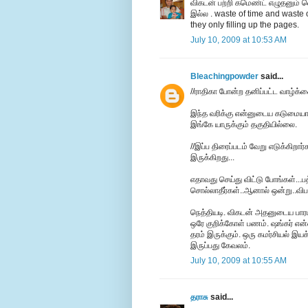
விகடன் பற்றி கமெண்ட் எழுதனும் வ
இல்ல . waste of time and waste 
they only filling up the pages.
July 10, 2009 at 10:53 AM
Bleachingpowder
said...
//ராதிகா போன்ற தனிப்பட்ட வாழ்க்க
இந்த வரிக்கு என்னுடைய கடுமையா
இங்கே யாருக்கும் தகுதியில்லை.
//இப்ப திரைப்படம் வேறு எடுக்கிறார்
இருக்கிறது...
எதாவது செய்து விட்டு போங்கள்...ப
சொல்லாதீர்கள்..ஆனால் ஒன்று..விப
நெத்தியடி. விகடன் அதனுடைய பார
ஒரே குறிக்கோள் பணம். ஷங்கர் என்ன
தரம் இருக்கும். ஒரு கமர்சியல் இய
இருப்பது கேவலம்.
July 10, 2009 at 10:55 AM
தராசு
said...