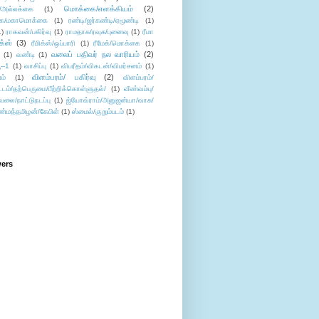
மொக்கை/எளக்கியம்
(2)
/அல்லக்கை
(1)
ை/மகாமொக்கை
(1)
ரண்டி/ஜர்கண்டி/ஏமூண்டி
(1)
1)
ராகவன்/பகிர்வு
(1)
ராமதாசு/ரவுசு/புனைவு
(1)
ரீமா
ிக்ஸ்
(3)
ரீமிக்ஸ்/ஒப்பாரி
(1)
ரீமேக்/மொக்கை
(1)
வலைப் பதிவர் நல வாரியம்
(2)
(1)
வண்டி
(1)
--1
(1)
வாசிப்பு
(1)
விபரீதம்/விகடன்/விமர்சனம்
(1)
விளம்பரம்/ பகிர்வு
(2)
ம்
(1)
விளம்பரம்/
ட்டம்/தற்பெருமை/பீற்றிக்கொள்ளுதல்/
(1)
வீண்வம்பு/
ேலை/நாட்டுநடப்பு
(1)
ஜ்யோவ்ராம்/அனுஜன்யா/வாசு/
ண்மத்தமிழன்/கேபிள்
(1)
ஸ்மைல்/குறும்படம்
(1)
wers