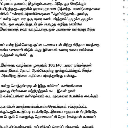
►
சிட்டிவாக தலைப்பு இருக்கும்..கதை..அதே குடி கெடுக்கும்
►
ும் விழுந்தது...முதலில் ஓரளவு தரமான (ஆனந்த பவனம்)கதைகளை
►
் சிக்கி ”கல்சுரல் அசாசினேஷனை ”ஆரம்பித்தனர்...நான்கு
ள்’ என்ற தொடரை ஒரு அரை மணி பார்த்தால்”முழுக்க,முழுக்க
▼
 ஒரு குடும்பத்துடன் நம் பொழுது கழிந்த உணர்வே
இவர்களைத் தவிர யாரும்,யாருடனும் புணரலாம் என்கிறது அந்த
ச
்வம் என்ற இன்னொரு குப்பை...உணவுடன் சிறிது சிறிதாக மலத்தை
் மலமே உணவாகி விடும்..அது இல்லாமல் உணவு சுவையாயில்லை
படித்தான் ஆகிவிட்டது...
...இன்றைய வாழ்க்கை முறையில் 100/140 ..வரை நார்மல்தான்
ால் நீங்கள் தொடர் ஆரம்பிப்பதற்கு முன்னும்,பின்னும் இரத்த
த அளவிற்கு இவை பாதிப்பை ஏற்பத்துகிறது என்பது..
தி என்று சொந்தங்களுடன் இந்த எபிசோட் கண்ரவிகளை
எதாவது பிரச்சனை வந்திருந்தால் கூட..இவன் தான்
் வச்சுட்டாளோ என்றெல்லாம் கூட உறவுகளை யோசிக்க வைக்கும்
ு,பாலியல் பலாத்காரங்கள்,கள்ளதொடர்புகள் சம்பந்தப்பட்ட
ுக்கும்..ஐயோ..இப்படி நடக்கிறதே..இளைய சமுதாயம் சீரழிகிறதே
வை பெருகி போனதுக்கு தொலைகாட்சி தொடர்கள்தான் காரணம்
ம் விடுவார்களாம்,,துப்பறிந்தும் கொடுப்பார்களாம்...எல்லாம்