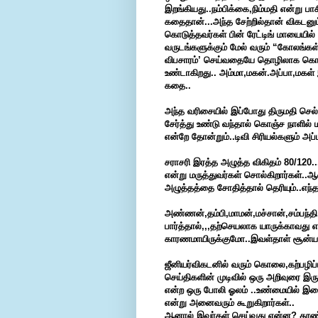
இறங்கியது..நம்பிக்கை,நிம்மதி என்று பா
கதைதான்...அந்த சேற்றில்தான் விகடன
கொடுத்தவர்கள் பின் ரேட்டிங் மாயையில
வருடங்களுக்கும் மேல் வரும் “கோலங்க
விபசாரம்’ செய்வதையே தொழிலாக கொண்ட
உண்டாகிறது.. அம்மா,மகன்.அப்பா,மகள் 
கதை..
அந்த வரிசையில் இப்போது திருமதி செல
சேர்த்து உண்டு வந்தால் கொஞ்ச நாளில
என்றே தோன்றும்..டிவி சிரியல்களும் அப்
சராசரி இரத்த அழுத்த விகிதம் 80/120
என்று மருத்துவர்கள் சொல்கிறார்கள்..ஆன
அழுத்தத்தை சோதித்தால் தெரியும்..எந்
அண்ணன்,தம்பி,மாமன்,மச்சான்,சம்பந்
பார்த்தால்,,,தற்செயலாக யாருக்காவது 
காரணமாயிருக்குமோ..இவள்தாள் சூன்யம
ஜீனியர்விகடனில் வரும் கொலை,கற்பழிப்ப
செய்திகளின் முடிவில் ஒரு அறிவுரை இர
என்ற ஒரு போலி ஓலம் ..உண்மையில் இ
என்று அனைவரும் கூறுகிறார்கள்..
ஆனால் இவர்கள் செய்வது என்ன? தூண்டியு