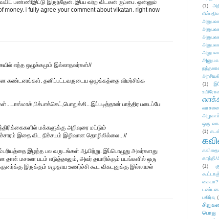
ெயிட் பண்ணிஇட்டு இருந்தேன். இப்ப வர்ற விடகன் குப்பை. ஒன்னும்
(1)
அற
of money. i fully agree your comment about vikatan. right now
மீள்பதிவ
அனுபவக
அனுபவக
அனுபவக
அனுபவக
அனுபவக
அனுபவ
ையில் எந்த ஒழுக்கமும் இல்லாதவர்கள்//
நந்தலால
அரசியல
ன கண்டனங்கள். தனிப்பட்டவருடைய ஒழுக்கத்தை விமர்சிக்க
(1)
இட
உயிரோ
எளக்க
கள்...டாஸ்மாக்,பிக்பாக்கெட்,பொறுக்கி...இப்படித்தான் பாத்திர படைப்பே
வாசனை/க
அழுகாச
ஒரு வா
த்திரிக்கைகளில் மக்களுக்கு அறிவுரை மட்டும்
(1)
கடன
ச்சாரம் இதை விட நிச்சயம் இழிவான தொழிலில்லை...//
கவ
ம்பரியத்தை இழந்த பல வருடங்கள் ஆயிற்று. இப்பொழுது அவர்களது
கவிதைய
 தான் மசாலா படம் எடுத்தாலும், அவர் தயாரிக்கும் படங்களில் ஒரு
காந்தி/
க்குனர்க்கு இருக்கும் சமுதாய உணர்ச்சி கூட விகடனுக்கு இல்லாமல்
(1)
க
கூட்டா
கையா?
டண்டன
பகிர்வு
(
சிறுக
பொது