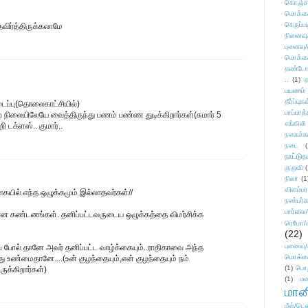
கொஞ்ச
மொக்க
செருப்ப
விர்த்திருக்கலாமே
நினைவு
புனைவு
மொக்க
தண்டோரா
..
(1)
த
பயணம்
தீர்ப்பு
ப்பு(தொலைகாட்சியில்)
பாப்பாத்
நிலையிலேயே வைத்திருந்து பணம் பண்ண துடிக்கிறார்கள்(சுமார் 5
சங்கிலி
ி டக்ளஸ்.. குமார்..
நகைச்ச
நடை
(
நாட்டுந
குருவி
நிலா
(1
விளம்பர
்கையில் எந்த ஒழுக்கமும் இல்லாதவர்கள்//
நண்பர்க
பார்வை/
ன கண்டனங்கள். தனிப்பட்டவருடைய ஒழுக்கத்தை விமர்சிக்க
ரெமோ/க
(22)
புனைவ
ை போல் தானே அவர் தனிப்பட்ட வாழ்க்கையும்..ராதிகாவை அந்த
மொக்க
 உண்மைதானே....(உன் குழந்தையும்,என் குழந்தையும் நம்
(1)
பொ
க்கிறார்கள்)
(1)
மன
மானி
மீள்/டெஸ