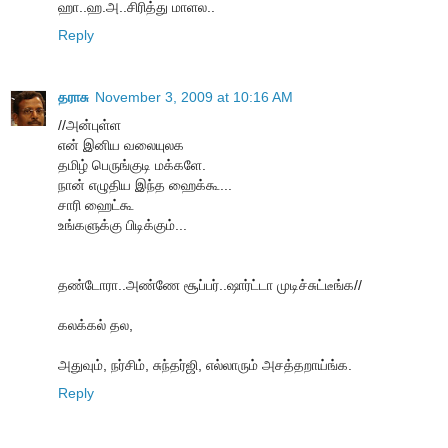
ஹா..ஹ.அ..சிரித்து மாளல..
Reply
தராசு
November 3, 2009 at 10:16 AM
//அன்புள்ள
என் இனிய வலையுலக
தமிழ் பெருங்குடி மக்களே.
நான் எழுதிய இந்த ஹைக்கூ...
சாரி ஹைட்கூ
உங்களுக்கு பிடிக்கும்...
தண்டோரா..அண்ணே சூப்பர்..ஷார்ட்டா முடிச்சுட்டீங்க//
கலக்கல் தல,
அதுவும், நர்சிம், சுந்தர்ஜி, எல்லாரும் அசத்தறாய்ங்க.
Reply