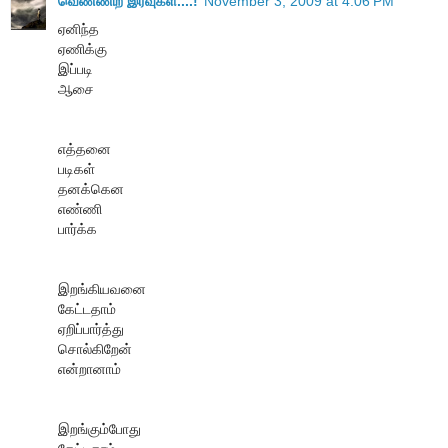
வெண்ணிற இரவுகள்....!
November 3, 2009 at 4:06 PM
ஏனிந்த
ஏணிக்கு
இப்படி
ஆசை
எத்தனை
படிகள்
தனக்கென
எண்ணி
பார்க்க
இறங்கியவனை
கேட்டதாம்
ஏறிப்பார்த்து
சொல்கிறேன்
என்றானாம்
இறங்கும்போது