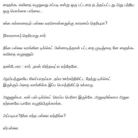
ஹைக்கூ கவிதை எழுதுவது எப்படி என்று ஒரு பட்டறை நடத்தப்பட்டது.அது பற்றிய
ஒரு மொக்கை பார்வை..
உங்க எல்லாரையும் பஸ்சுல வரசொன்னதுக்கு காரணம் தெரியுமா?
(கோரசாக) தெரியாது சார்
நீங்க பஸ்சுல வாங்கின டிக்கெட் பின்னாடித்தான் பட்டறை முடிஞ்சவுடனே ஹைக்கூ
கவிதை எழுதணும்
தண்டோரா : சார் ,நான் வித்தவுட்ல வந்தேனே.
ஆரம்பத்துலயே கிளப்பாதய்யா..நம்ம ஊர்சுற்றிகிட்ட நேத்து டிக்கெட்
இருக்கும்.அதை வாங்கிக்க.இப்ப பொத்திகிட்டு உக்காரு.
அனுஜன்யா..என் பஸ் டிக்கெட் ரொம்ப பெரிசா இருக்கே..அதுவுமில்லாம அதுல
ஏற்கனவே யாரோ எழுதியிருக்காங்க.
அப்படியா?நீங்க எந்த பஸ்சுல வந்தீங்க?
ஏர்பஸ்சுல