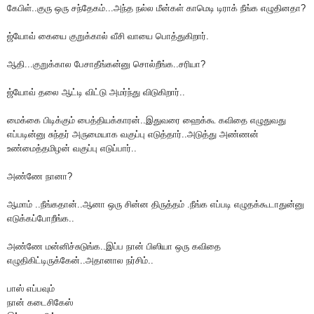
கேபிள்..குரு ஒரு சந்தேகம்...அந்த நல்ல மீன்கள் காமெடி டிராக் நீங்க எழுதினதா?
ஜ்யோவ் கையை குறுக்கால் வீசி வாயை பொத்துகிறார்.
ஆதி...குறுக்கால பேசாதீங்கன்னு சொல்றீங்க..சரியா?
ஜ்யோவ் தலை ஆட்டி விட்டு அமர்ந்து விடுகிறார்..
மைக்கை பிடிக்கும் பைத்தியக்காரன்..இதுவரை ஹைக்கூ கவிதை எழுதுவது
எப்படின்னு சுந்தர் அருமையாக வகுப்பு எடுத்தார்..அடுத்து அண்ணன்
உண்மைத்தமிழன் வகுப்பு எடுப்பார்..
அண்ணே நானா?
ஆமாம் ..நீங்கதான்..ஆனா ஒரு சின்ன திருத்தம் .நீங்க எப்படி எழுதக்கூடாதுன்னு
எடுக்கப்போறீங்க..
அண்ணே மன்னிச்சுடுங்க..இப்ப நான் பிஸியா ஒரு கவிதை
எழுதிகிட்டிருக்கேன்..அதானால நர்சிம்..
பாஸ் எப்பவும்
நான் கடைசிகேஸ்