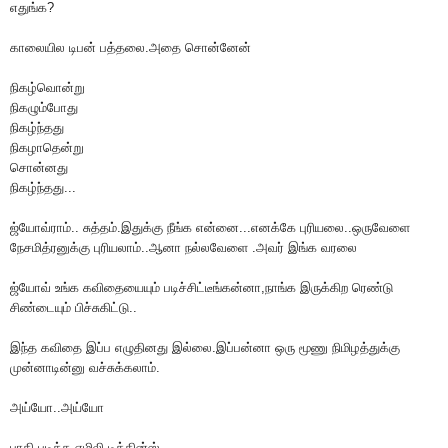
எதுங்க?
காலையில டிபன் பத்தலை.அதை சொன்னேன்
நிகழ்வொன்று
நிகழும்போது
நிகழ்ந்தது
நிகழாதென்று
சொன்னது
நிகழ்ந்தது...
ஜ்யோவ்ராம்.. சுத்தம்.இதுக்கு நீங்க என்னை...எனக்கே புரியலை..ஒருவேளை
நேசமித்ரனுக்கு புரியலாம்..ஆனா நல்லவேளை .அவர் இங்க வரலை
ஜ்யோவ் உங்க கவிதையையும் படிச்சிட்டீங்கன்னா,நாங்க இருக்கிற ரெண்டு
சிண்டையும் பிச்சுகிட்டு..
இந்த கவிதை இப்ப எழுதினது இல்லை.இப்பன்னா ஒரு மூணு நிமிழத்துக்கு
முன்னாடின்னு வச்சுக்கலாம்.
அய்யோ..அய்யோ
பாதி படித்த எமிலி டிக்கின்ஸ்