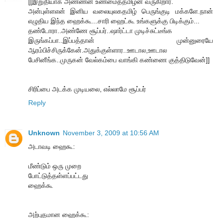
[[இறுதியாக அண்ணன் உண்மைத்தமிழன் வருகிறார்.
அன்புள்ளஎன் இனிய வலையுலகதமிழ் பெருங்குடி மக்களே.நான்
எழுதிய இந்த ஹைக்கூ...சாரி ஹைட்கூ உங்களுக்கு பிடிக்கும்...
தண்டோரா..அண்ணே சூப்பர்..ஷார்ட்டா முடிச்சுட்டீங்க
இருங்கப்பா..இப்பத்தான் முன்னுரையே
ஆரம்பிச்சிருக்கேன்.அதுக்குள்ளார..ஊடால,ஊடால
பேசினீங்க..முருகன் வேல்கம்பை வாங்கி கண்ணை குத்திடுவேன்]]
சிரிப்பை அடக்க முடியலை, எல்லாமே சூப்பர்
Reply
Unknown
November 3, 2009 at 10:56 AM
அடாவடி ஹைகூ:
மீண்டும் ஒரு முறை
போட்டுத்தள்ளப்பட்டது
ஹைக்கூ
அற்புதமான ஹைக்கூ: