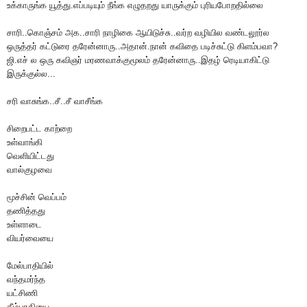
உக்காருங்க யூத்து.எப்படியும் நீங்க எழுதறது யாருக்கும் புரியபோறதில்லை
சாரி..கொஞ்சம் அக..சாரி நாழிகை ஆயிடுச்சு..வர்ற வழியில வண்டலூர்ல
ஒருத்தர் கட்டுரை தரேன்னாரு..அதான்.நான் கவிதை படிச்சுட்டு கிளம்பவா?
ஜி.எச் ல ஒரு கவிஞர் மரணவாக்குமூலம் தரேன்னாரு..இதழ் ரெடியாகிட்டு
இருக்குல்ல...
சரி வாசுங்க..சீ..சீ வாசீங்க
சிறைபட்ட காற்றை
உள்வாங்கி
வெளியிட்டது
வால்குழவை
மூச்சின் வெப்பம்
தணித்தது
உள்ளாடை
வியர்வையை
மேல்பாதியில்
வந்தமர்ந்த
யட்சிணி
கீழ்பாதியை