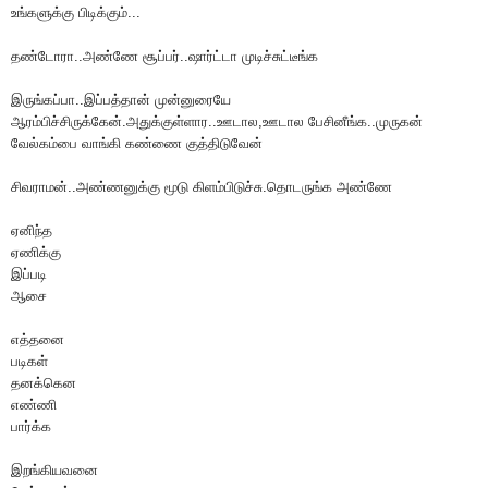
உங்களுக்கு பிடிக்கும்...
தண்டோரா..அண்ணே சூப்பர்..ஷார்ட்டா முடிச்சுட்டீங்க
இருங்கப்பா..இப்பத்தான் முன்னுரையே
ஆரம்பிச்சிருக்கேன்.அதுக்குள்ளார..ஊடால,ஊடால பேசினீங்க..முருகன்
வேல்கம்பை வாங்கி கண்ணை குத்திடுவேன்
சிவராமன்..அண்ணனுக்கு மூடு கிளம்பிடுச்சு.தொடருங்க அண்ணே
ஏனிந்த
ஏணிக்கு
இப்படி
ஆசை
எத்தனை
படிகள்
தனக்கென
எண்ணி
பார்க்க
இறங்கியவனை