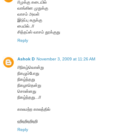
//முக்கு கடையில்
வாங்கின முறுக்கு
வாசம் அவள்
இடுப்பு சுருக்கு
பையில்..//
சித்தப்ஸ் வாசம் தூக்குது
Reply
Ashok D
November 3, 2009 at 11:26 AM
//நிகழ்வொன்று
நிகழும்போது
நிகழ்ந்தது
நிகழாதென்று
சொன்னது
நிகழ்ந்தது...//
காலமற்ற காலத்தில்
ஹிஹிஹிஹி
Reply