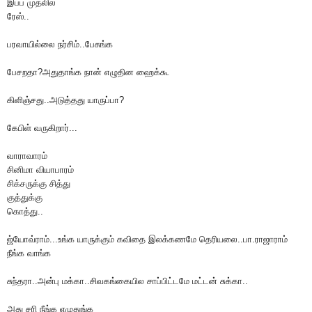
இப்ப முதலில்
ரேஸ்..
பரவாயில்லை நர்சிம்..பேசுங்க
பேசறதா?அதுதாங்க நான் எழுதின ஹைக்கூ
கிளிஞ்சது..அடுத்தது யாருப்பா?
கேபிள் வருகிறார்...
வாராவாரம்
சினிமா வியாபாரம்
சிக்சருக்கு சித்து
குத்துக்கு
கொத்து..
ஜ்யோவ்ராம்...உங்க யாருக்கும் கவிதை இலக்கணமே தெரியலை..பா.ராஜாராம்
நீங்க வாங்க
சுந்தரா..அன்பு மக்கா..சிவகங்கையில சாப்பிட்டமே மட்டன் சுக்கா..
அது சரி நீங்க எழுதுங்க