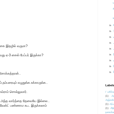
►
►
►
►
ழிகை இதழில் வருமா?
►
►
வது ஏ-3 சைஸ் பேப்பர் இருக்கா?
►
►
►
ிசாக்கத்தான்..
்,நம்பரையும் எழுதுங்க.உக்காருங்க..
Label
வ்ராம் சொல்லுவார்.
/ பகிர்வ
(1)
அ
அஞ்சலி
கும்..அந்த வார்த்தை தேவையே இல்லை..
(1)
அப்ப
 வேஸ்ட் பண்ணாம கூட இருக்கலாம்
அர
(1)
நகைச்ச