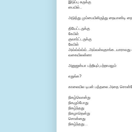
இடுப்பு சுருக்கு
பையில்..
அடுத்து மும்பையிலிருந்து நையாண்டி ந
தியேட்டருக்கு
கேபிள்
குவார்ட்டருக்கு
லேபிள்
அவ்வ்வ்வ்வ்..அவ்வள்வுதாங்க..யாராவது 
வகையிலன்னா
அனுஜன்யா பற்றியும்,பற்றாமலும்
எதுங்க?
காலையில டிபன் பத்தலை.அதை சொன்
நிகழ்வொன்று
நிகழும்போது
நிகழ்ந்தது
நிகழாதென்று
சொன்னது
நிகழ்ந்தது...