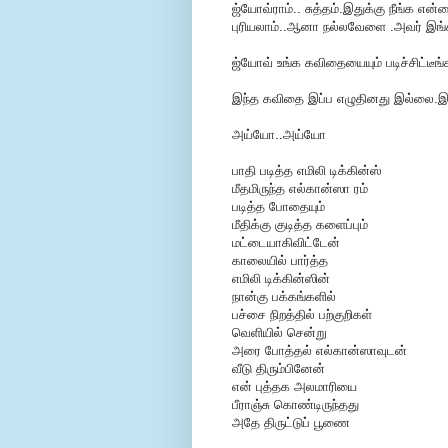
ஜ்யோவ்ராம்.. சுத்தம்.இதுக்கு நீங்க எ
புரியலாம்..ஆனா நல்லவேளை .அவர் இங
ஜ்யோவ் உங்க கவிதையையும் படிச்சிட்டீங்
இந்த கவிதை இப்ப எழுதினது இல்லை.இப்ப
அய்யோ..அய்யோ
பாதி படித்த எமிலி டிக்கின்ஸ்
மீதமிருந்த எல்கான்ஸா ரம்
படித்த போதையும்
மீதிக்கு குடித்த களைப்பும்
மட்டையாகிவிட்டேன்
காலையில் பார்த்த
எமிலி டிக்கின்ஸின்
நான்கு பக்கங்களில்
பச்சை நிறத்தில் பற்குறிகள்
வெளியில் சென்று
அரை போத்தல் எல்கான்ஸாவுடன்
வீடு திரும்பினேன்
என் புத்தக அலமாரியை
பீராஞ்சு கொண்டிருந்தது
அதே திருட்டுப் பூணை