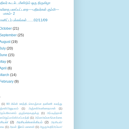
பதிவர் கூடல்...மீண்டும் ஒரு திருவிழா
கவிதை பலாப்பட்டறை----பதிவர்கள் கும்மி---
பாகம்- 2
மானிட்டர் பக்கங்கள்........02/11/09
October
(21)
September
(25)
August
(19)
July
(20)
June
(15)
May
(4)
April
(6)
March
(14)
February
(9)
s
ு
(1)
90 மில்லி ஊத்தி..கொஞ்சமா தண்ணி கலந்து
ஞ்சலி/அனுபவம்
(1)
அஞ்சலி/கண்ணதாசன்
(1)
/கும்பகோணம் குழந்தைகளுக்கு
(1)
அப்படித்தான்
ளம்/துப்பாக்கி/பாப்பாத்தி
(1)
அம்மா/சும்மா/மொக்கை
சியல்/
(2)
அரசியல்/எளக்கியம்
(2)
அரசியல்/
ுவை
(1)
அவள் இளம் மனைவி
(1)
அழகு/கதிர்/ரம்யா/