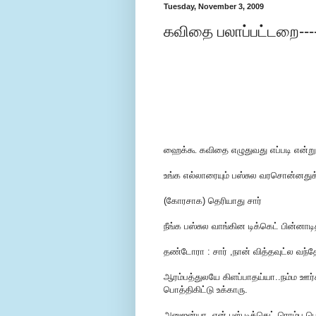
Tuesday, November 3, 2009
கவிதை பலாப்பட்டறை----ப
ஹைக்கூ கவிதை எழுதுவது எப்படி என்று
உங்க எல்லாரையும் பஸ்சுல வரசொன்னதுக
(கோரசாக) தெரியாது சார்
நீங்க பஸ்சுல வாங்கின டிக்கெட் பின்ன
தண்டோரா : சார் ,நான் வித்தவுட்ல வந்
ஆரம்பத்துலயே கிளப்பாதய்யா..நம்ம ஊர்சு
பொத்திகிட்டு உக்காரு.
அனுஜன்யா..என் பஸ் டிக்கெட் ரொம்ப 