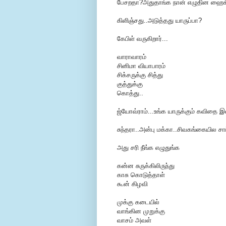
பேசறதா?அதுதாங்க நான் எழுதின ஹைக
கிளிஞ்சது..அடுத்தது யாருப்பா?
கேபிள் வருகிறார்...
வாராவாரம்
சினிமா வியாபாரம்
சிக்சருக்கு சித்து
குத்துக்கு
கொத்து..
ஜ்யோவ்ராம்...உங்க யாருக்கும் கவிதை
சுந்தரா..அன்பு மக்கா..சிவகங்கையில சாப்
அது சரி நீங்க எழுதுங்க
கன்ன சுருக்கிலிருந்து
காசு கொடுத்தாள்
கூன் கிழவி
முக்கு கடையில்
வாங்கின முறுக்கு
வாசம் அவள்