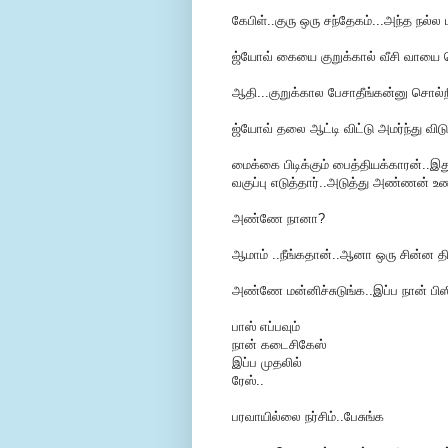
கேபிள்..குரு ஒரு சந்தேகம்...அந்த நல்ல 
ஜ்யோவ் கையை குறுக்கால் வீசி வாயை ப
ஆதி...குறுக்கால பேசாதீங்கன்னு சொல்ற
ஜ்யோவ் தலை ஆட்டி விட்டு அமர்ந்து விடுக
மைக்கை பிடிக்கும் பைத்தியக்காரன்..
வகுப்பு எடுத்தார்..அடுத்து அண்ணன் உண்
அண்ணே நானா?
ஆமாம் ..நீங்கதான்..ஆனா ஒரு சின்ன திரு
அண்ணே மன்னிச்சுடுங்க..இப்ப நான் பிஸ
பாஸ் எப்பவும்
நான் கடைசிகேஸ்
இப்ப முதலில்
ரேஸ்..
பரவாயில்லை நர்சிம்..பேசுங்க