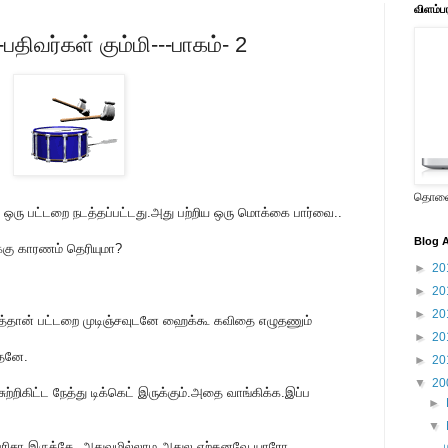
விளம்ப
திவர்கள் கும்மி---பாகம்- 2
தொலைக
 ஒரு பட்டறை நடத்தப்பட்டது.அது பற்றிய ஒரு மொக்கை பார்வை..
Blog A
்கு காரணம் தெரியுமா?
►
20
►
20
►
20
ாடித்தான் பட்டறை முடிஞ்சவுடனே ஹைக்கூ கவிதை எழுதணும்
►
20
தேனே.
►
20
▼
20
ற்றிகிட்ட நேத்து டிக்கெட் இருக்கும்.அதை வாங்கிக்க.இப்ப
►
▼
பெரிசா இருக்கே..அதுவுமில்லாம அதுல ஏற்கனவே யாரோ