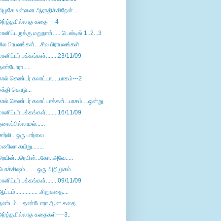
அழகே உன்னை ஆராதிக்கிறேன்...
அர்த்தமில்லாத கதை----4
மானிட்டருக்கு மறுநாள்..... டெஸ்டிங் 1..2...3
சில பிரபலங்கள்....சில பிராபலங்கள்
மானிட்டர் பக்கங்கள்........23/11/09
தண்டோரா.....
கால் செண்டர் கலாட்டா.....பாகம்---2
சக்தி கொடு...
கால் செண்டர் கலாட்டாக்கள்...பாகம் ...ஒன்று
மானிட்டர் பக்கங்கள்........16/11/09
தலைப்பில்லாமல்......
சார்லி...ஒரு பார்வை
மணிலா கயிறு........
ரெயின்...ரெயின்...கோ..அவே.....
பொக்கிஷம்....... ஒரு அறிமுகம்
மானிட்டர் பக்கங்கள்........09/11/09
ஆட்டம்............... .சிறுகதை....
தண்டம்....தண்டோரா ஆன கதை
அர்த்தமில்லாத கதைகள்----3..