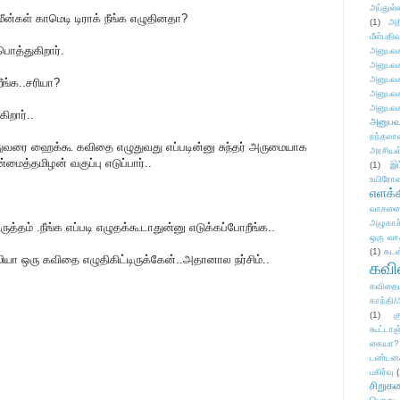
அப்துல்
மீன்கள் காமெடி டிராக் நீங்க எழுதினதா?
(1)
அற
மீள்பதிவ
ொத்துகிறார்.
அனுபவக
அனுபவக
அனுபவக
ீங்க..சரியா?
அனுபவக
அனுபவக
ிறார்..
அனுபவ
நந்தலால
இதுவரை ஹைக்கூ கவிதை எழுதுவது எப்படின்னு சுந்தர் அருமையாக
அரசியல
மைத்தமிழன் வகுப்பு எடுப்பார்..
(1)
இட
உயிரோ
எளக்க
வாசனை/க
அழுகாச
த்தம் .நீங்க எப்படி எழுதக்கூடாதுன்னு எடுக்கப்போறீங்க..
ஒரு வா
(1)
கடன
ியா ஒரு கவிதை எழுதிகிட்டிருக்கேன்..அதானால நர்சிம்..
கவ
கவிதைய
காந்தி/
(1)
க
கூட்டா
கையா?
டண்டன
பகிர்வு
(
சிறுக