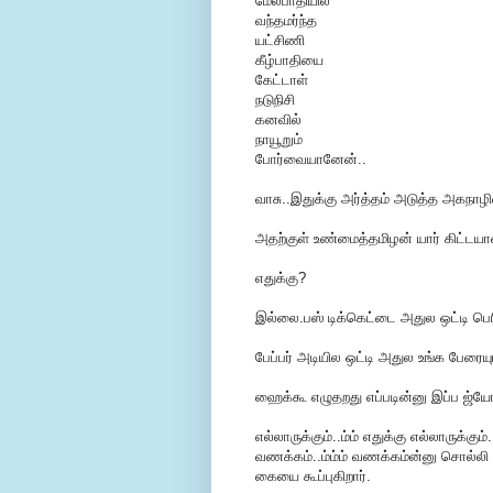
மேல்பாதியில்
வந்தமர்ந்த
யட்சிணி
கீழ்பாதியை
கேட்டாள்
நடுநிசி
கனவில்
நாயூறும்
போர்வையானேன்..
வாசு..இதுக்கு அர்த்தம் அடுத்த அகநா
அதற்குள் உண்மைத்தமிழன் யார் கிட்டயா
எதுக்கு?
இல்லை.பஸ் டிக்கெட்டை அதுல ஒட்டி பெர
பேப்பர் அடியில ஒட்டி அதுல உங்க பேரையும
ஹைக்கூ எழுதறது எப்படின்னு இப்ப ஜ்யோ
எல்லாருக்கும்..ம்ம் எதுக்கு எல்லாருக்
வணக்கம்..ம்ம்ம் வணக்கம்ன்னு சொல்லி
கையை கூப்புகிறார்.