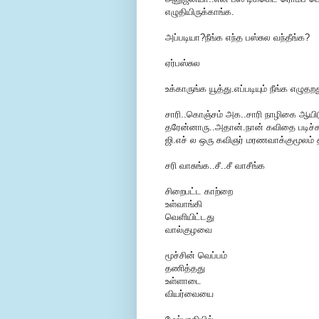
எழுதியிருக்காங்க.
அப்படியா?நீங்க எந்த பஸ்சுல வந்தீங்க?
ஏர்பஸ்சுல
உக்காருங்க யூத்து.எப்படியும் நீங்க எழுத
சாரி..கொஞ்சம் அக..சாரி நாழிகை ஆயிடு
தரேன்னாரு..அதான்.நான் கவிதை படிச்சு
ஜி.எச் ல ஒரு கவிஞர் மரணவாக்குமூலம் த
சரி வாசுங்க..சீ..சீ வாசீங்க
சிறைபட்ட காற்றை
உள்வாங்கி
வெளியிட்டது
வால்குழவை
மூச்சின் வெப்பம்
தணித்தது
உள்ளாடை
வியர்வையை