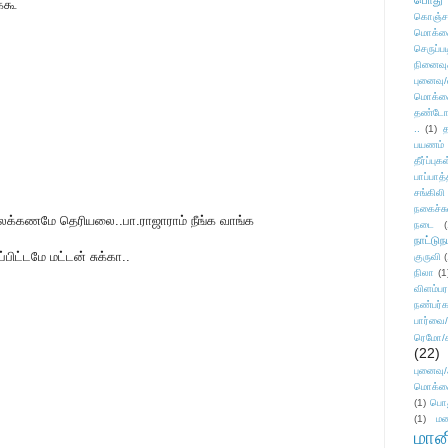
பொது
்கூ
கொஞ்ச
மொக்க
செருப்ப
நினைவு
புனைவு
மொக்க
தண்டோரா
..
(1)
த
பயணம்
தீர்ப்பு
பாப்பாத்
சங்கிலி
நகைச்ச
 இலக்கணமே தெரியலை..பா.ராஜாராம் நீங்க வாங்க
நடை
(
நாட்டுந
பிட்டமே மட்டன் சுக்கா..
குருவி
நிலா
(1
விளம்பர
நண்பர்க
பார்வை/
ரெமோ/க
(22)
புனைவ
மொக்க
(1)
பொ
(1)
மன
மானி