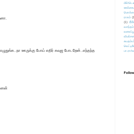
மீள்/டெஸ
ஊக்கை
மொக்க
ராகம்
(
ைனா.
ரீம
(1)
வசந்தம்
வலைப்பூ
விமர்சன
சுயதம்ப
வெட்டிவ
எழுதுங்க..நா ஊருக்கு போய் எதிர் கவுஜ போடறேன்..எந்தந்த
பா.ரா/உ
Follo
னேன்