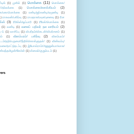
மொக்கை
(11)
்டிங்
(1)
முகில்
(1)
மொக்கை/
மொக்கை/எளக்கியம்
(2)
/அல்லக்கை
(1)
ை/மகாமொக்கை
(1)
ரண்டி/ஜர்கண்டி/ஏமூண்டி
(1)
1)
ராகவன்/பகிர்வு
(1)
ராமதாசு/ரவுசு/புனைவு
(1)
ரீமா
ிக்ஸ்
(3)
ரீமிக்ஸ்/ஒப்பாரி
(1)
ரீமேக்/மொக்கை
(1)
வலைப் பதிவர் நல வாரியம்
(2)
(1)
வண்டி
(1)
--1
(1)
வாசிப்பு
(1)
விபரீதம்/விகடன்/விமர்சனம்
(1)
விளம்பரம்/ பகிர்வு
(2)
ம்
(1)
விளம்பரம்/
ட்டம்/தற்பெருமை/பீற்றிக்கொள்ளுதல்/
(1)
வீண்வம்பு/
ேலை/நாட்டுநடப்பு
(1)
ஜ்யோவ்ராம்/அனுஜன்யா/வாசு/
ண்மத்தமிழன்/கேபிள்
(1)
ஸ்மைல்/குறும்படம்
(1)
wers