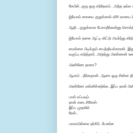
கேபிள்..குரு ஒரு சந்தேகம்...அந்த நல்ல 
ஜ்யோவ் கையை குறுக்கால் வீசி வாயை ப
ஆதி...குறுக்கால பேசாதீங்கன்னு சொல்ற
ஜ்யோவ் தலை ஆட்டி விட்டு அமர்ந்து விடுக
மைக்கை பிடிக்கும் பைத்தியக்காரன்..
வகுப்பு எடுத்தார்..அடுத்து அண்ணன் உண்
அண்ணே நானா?
ஆமாம் ..நீங்கதான்..ஆனா ஒரு சின்ன திரு
அண்ணே மன்னிச்சுடுங்க..இப்ப நான் பிஸ
பாஸ் எப்பவும்
நான் கடைசிகேஸ்
இப்ப முதலில்
ரேஸ்..
பரவாயில்லை நர்சிம்..பேசுங்க