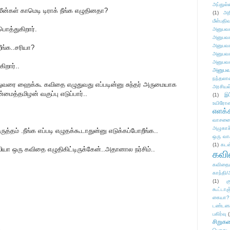
அப்துல்
மீன்கள் காமெடி டிராக் நீங்க எழுதினதா?
(1)
அற
மீள்பதிவ
ொத்துகிறார்.
அனுபவக
அனுபவக
அனுபவக
ீங்க..சரியா?
அனுபவக
அனுபவக
ிறார்..
அனுபவ
நந்தலால
இதுவரை ஹைக்கூ கவிதை எழுதுவது எப்படின்னு சுந்தர் அருமையாக
அரசியல
மைத்தமிழன் வகுப்பு எடுப்பார்..
(1)
இட
உயிரோ
எளக்க
வாசனை/க
அழுகாச
த்தம் .நீங்க எப்படி எழுதக்கூடாதுன்னு எடுக்கப்போறீங்க..
ஒரு வா
(1)
கடன
ியா ஒரு கவிதை எழுதிகிட்டிருக்கேன்..அதானால நர்சிம்..
கவ
கவிதைய
காந்தி/
(1)
க
கூட்டா
கையா?
டண்டன
பகிர்வு
(
சிறுக