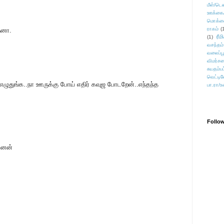
மீள்/டெஸ
ஊக்கை
மொக்க
ராகம்
(
ைனா.
ரீம
(1)
வசந்தம்
வலைப்பூ
விமர்சன
சுயதம்ப
வெட்டிவ
எழுதுங்க..நா ஊருக்கு போய் எதிர் கவுஜ போடறேன்..எந்தந்த
பா.ரா/உ
Follo
னேன்