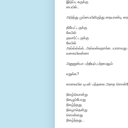
இடுப்பு சுருக்கு
பையில்..
அடுத்து மும்பையிலிருந்து நையாண்டி ந
தியேட்டருக்கு
கேபிள்
குவார்ட்டருக்கு
லேபிள்
அவ்வ்வ்வ்வ்..அவ்வள்வுதாங்க..யாராவது 
வகையிலன்னா
அனுஜன்யா பற்றியும்,பற்றாமலும்
எதுங்க?
காலையில டிபன் பத்தலை.அதை சொன்
நிகழ்வொன்று
நிகழும்போது
நிகழ்ந்தது
நிகழாதென்று
சொன்னது
நிகழ்ந்தது...