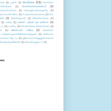
மொக்கை
(11)
்டிங்
(1)
முகில்
(1)
மொக்கை/
மொக்கை/எளக்கியம்
(2)
/அல்லக்கை
(1)
ை/மகாமொக்கை
(1)
ரண்டி/ஜர்கண்டி/ஏமூண்டி
(1)
1)
ராகவன்/பகிர்வு
(1)
ராமதாசு/ரவுசு/புனைவு
(1)
ரீமா
ிக்ஸ்
(3)
ரீமிக்ஸ்/ஒப்பாரி
(1)
ரீமேக்/மொக்கை
(1)
வலைப் பதிவர் நல வாரியம்
(2)
(1)
வண்டி
(1)
--1
(1)
வாசிப்பு
(1)
விபரீதம்/விகடன்/விமர்சனம்
(1)
விளம்பரம்/ பகிர்வு
(2)
ம்
(1)
விளம்பரம்/
ட்டம்/தற்பெருமை/பீற்றிக்கொள்ளுதல்/
(1)
வீண்வம்பு/
ேலை/நாட்டுநடப்பு
(1)
ஜ்யோவ்ராம்/அனுஜன்யா/வாசு/
ண்மத்தமிழன்/கேபிள்
(1)
ஸ்மைல்/குறும்படம்
(1)
wers