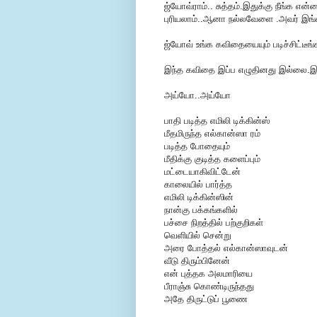
ஜ்யோவ்ராம்.. சுத்தம்.இதுக்கு நீங்க எ
புரியலாம்..ஆனா நல்லவேளை .அவர் இங
ஜ்யோவ் உங்க கவிதையையும் படிச்சிட்டீங்
இந்த கவிதை இப்ப எழுதினது இல்லை.இப்ப
அய்யோ..அய்யோ
பாதி படித்த எமிலி டிக்கின்ஸ்
மீதமிருந்த எல்கான்ஸா ரம்
படித்த போதையும்
மீதிக்கு குடித்த களைப்பும்
மட்டையாகிவிட்டேன்
காலையில் பார்த்த
எமிலி டிக்கின்ஸின்
நான்கு பக்கங்களில்
பச்சை நிறத்தில் பற்குறிகள்
வெளியில் சென்று
அரை போத்தல் எல்கான்ஸாவுடன்
வீடு திரும்பினேன்
என் புத்தக அலமாரியை
பீராஞ்சு கொண்டிருந்தது
அதே திருட்டுப் பூணை