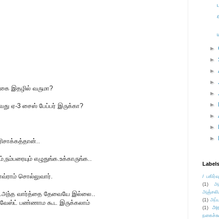
►
►
►
►
ழிகை இதழில் வருமா?
►
►
வது ஏ-3 சைஸ் பேப்பர் இருக்கா?
►
►
►
ிசாக்கத்தான்..
்,நம்பரையும் எழுதுங்க.உக்காருங்க..
Label
வ்ராம் சொல்லுவார்.
/ பகிர்வ
(1)
அ
அஞ்சலி
கும்..அந்த வார்த்தை தேவையே இல்லை..
(1)
அப்ப
 வேஸ்ட் பண்ணாம கூட இருக்கலாம்
அர
(1)
நகைச்ச