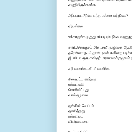
எழுதியிருக்காங்க.
அப்படியா?நீங்க எந்த பஸ்சுல வந்தீங்க?
ஏர்பஸ்சுல
உக்காருங்க யூத்து.எப்படியும் நீங்க எழுத
சாரி..கொஞ்சம் அக..சாரி நாழிகை ஆயிடு
தரேன்னாரு..அதான்.நான் கவிதை படிச்சு
ஜி.எச் ல ஒரு கவிஞர் மரணவாக்குமூலம் த
சரி வாசுங்க..சீ..சீ வாசீங்க
சிறைபட்ட காற்றை
உள்வாங்கி
வெளியிட்டது
வால்குழவை
மூச்சின் வெப்பம்
தணித்தது
உள்ளாடை
வியர்வையை