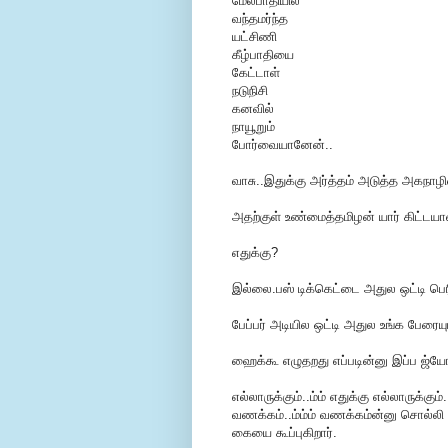
மேல்பாதியில்
வந்தமர்ந்த
யட்சிணி
கீழ்பாதியை
கேட்டாள்
நடுநிசி
கனவில்
நாயூறும்
போர்வையானேன்..
வாசு..இதுக்கு அர்த்தம் அடுத்த அகநா
அதற்குள் உண்மைத்தமிழன் யார் கிட்டயா
எதுக்கு?
இல்லை.பஸ் டிக்கெட்டை அதுல ஒட்டி பெர
பேப்பர் அடியில ஒட்டி அதுல உங்க பேரையும
ஹைக்கூ எழுதறது எப்படின்னு இப்ப ஜ்யோ
எல்லாருக்கும்..ம்ம் எதுக்கு எல்லாருக்
வணக்கம்..ம்ம்ம் வணக்கம்ன்னு சொல்லி
கையை கூப்புகிறார்.