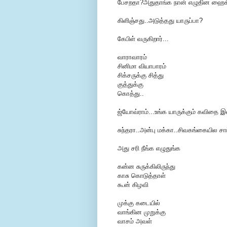
பேசறதா?அதுதாங்க நான் எழுதின ஹைக
கிளிஞ்சது..அடுத்தது யாருப்பா?
கேபிள் வருகிறார்...
வாராவாரம்
சினிமா வியாபாரம்
சிக்சருக்கு சித்து
குத்துக்கு
கொத்து..
ஜ்யோவ்ராம்...உங்க யாருக்கும் கவிதை
சுந்தரா..அன்பு மக்கா..சிவகங்கையில சாப்
அது சரி நீங்க எழுதுங்க
கன்ன சுருக்கிலிருந்து
காசு கொடுத்தாள்
கூன் கிழவி
முக்கு கடையில்
வாங்கின முறுக்கு
வாசம் அவள்