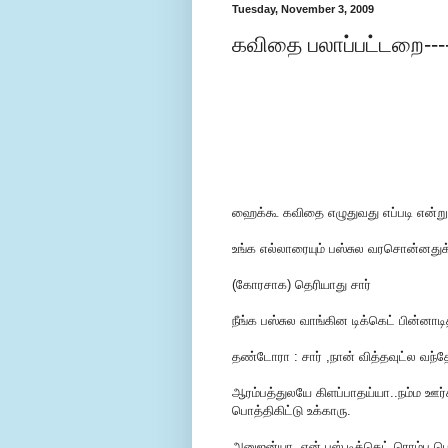
Tuesday, November 3, 2009
கவிதை பலாப்பட்டறை----ப
ஹைக்கூ கவிதை எழுதுவது எப்படி என்று
உங்க எல்லாரையும் பஸ்சுல வரசொன்னதுக
(கோரசாக) தெரியாது சார்
நீங்க பஸ்சுல வாங்கின டிக்கெட் பின்ன
தண்டோரா : சார் ,நான் வித்தவுட்ல வந்
ஆரம்பத்துலயே கிளப்பாதய்யா..நம்ம ஊர்சு
பொத்திகிட்டு உக்காரு.
அனுஜன்யா..என் பஸ் டிக்கெட் ரொம்ப 