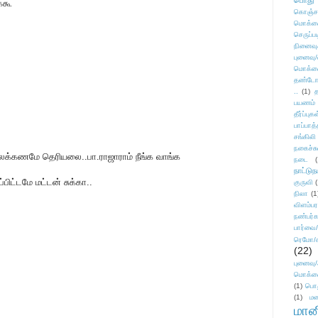
பொது
்கூ
கொஞ்ச
மொக்க
செருப்ப
நினைவு
புனைவு
மொக்க
தண்டோரா
..
(1)
த
பயணம்
தீர்ப்பு
பாப்பாத்
சங்கிலி
நகைச்ச
 இலக்கணமே தெரியலை..பா.ராஜாராம் நீங்க வாங்க
நடை
(
நாட்டுந
பிட்டமே மட்டன் சுக்கா..
குருவி
நிலா
(1
விளம்பர
நண்பர்க
பார்வை/
ரெமோ/க
(22)
புனைவ
மொக்க
(1)
பொ
(1)
மன
மானி