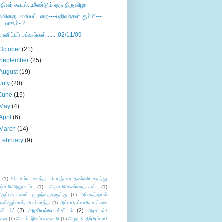
பதிவர் கூடல்...மீண்டும் ஒரு திருவிழா
கவிதை பலாப்பட்டறை----பதிவர்கள் கும்மி---
பாகம்- 2
மானிட்டர் பக்கங்கள்........02/11/09
October
(21)
September
(25)
August
(19)
July
(20)
June
(15)
May
(4)
April
(6)
March
(14)
February
(9)
s
ு
(1)
90 மில்லி ஊத்தி..கொஞ்சமா தண்ணி கலந்து
ஞ்சலி/அனுபவம்
(1)
அஞ்சலி/கண்ணதாசன்
(1)
/கும்பகோணம் குழந்தைகளுக்கு
(1)
அப்படித்தான்
ளம்/துப்பாக்கி/பாப்பாத்தி
(1)
அம்மா/சும்மா/மொக்கை
சியல்/
(2)
அரசியல்/எளக்கியம்
(2)
அரசியல்/
ுவை
(1)
அவள் இளம் மனைவி
(1)
அழகு/கதிர்/ரம்யா/