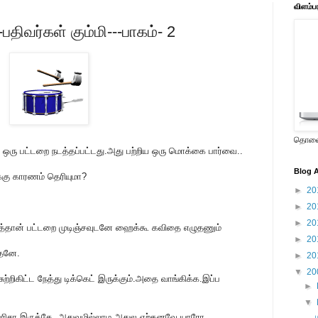
விளம்ப
திவர்கள் கும்மி---பாகம்- 2
தொலைக
 ஒரு பட்டறை நடத்தப்பட்டது.அது பற்றிய ஒரு மொக்கை பார்வை..
Blog A
்கு காரணம் தெரியுமா?
►
20
►
20
►
20
ாடித்தான் பட்டறை முடிஞ்சவுடனே ஹைக்கூ கவிதை எழுதணும்
►
20
தேனே.
►
20
▼
20
ற்றிகிட்ட நேத்து டிக்கெட் இருக்கும்.அதை வாங்கிக்க.இப்ப
►
▼
பெரிசா இருக்கே..அதுவுமில்லாம அதுல ஏற்கனவே யாரோ