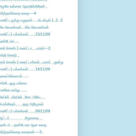
அழகே உன்னை ஆராதிக்கிறேன்...
அர்த்தமில்லாத கதை----4
மானிட்டருக்கு மறுநாள்..... டெஸ்டிங் 1..2...3
சில பிரபலங்கள்....சில பிராபலங்கள்
மானிட்டர் பக்கங்கள்........23/11/09
தண்டோரா.....
கால் செண்டர் கலாட்டா.....பாகம்---2
சக்தி கொடு...
கால் செண்டர் கலாட்டாக்கள்...பாகம் ...ஒன்று
மானிட்டர் பக்கங்கள்........16/11/09
தலைப்பில்லாமல்......
சார்லி...ஒரு பார்வை
மணிலா கயிறு........
ரெயின்...ரெயின்...கோ..அவே.....
பொக்கிஷம்....... ஒரு அறிமுகம்
மானிட்டர் பக்கங்கள்........09/11/09
ஆட்டம்............... .சிறுகதை....
தண்டம்....தண்டோரா ஆன கதை
அர்த்தமில்லாத கதைகள்----3..