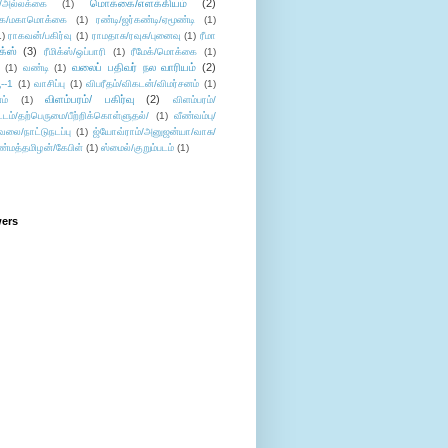
மொக்கை/எளக்கியம்
(2)
/அல்லக்கை
(1)
ை/மகாமொக்கை
(1)
ரண்டி/ஜர்கண்டி/ஏமூண்டி
(1)
1)
ராகவன்/பகிர்வு
(1)
ராமதாசு/ரவுசு/புனைவு
(1)
ரீமா
ிக்ஸ்
(3)
ரீமிக்ஸ்/ஒப்பாரி
(1)
ரீமேக்/மொக்கை
(1)
வலைப் பதிவர் நல வாரியம்
(2)
(1)
வண்டி
(1)
--1
(1)
வாசிப்பு
(1)
விபரீதம்/விகடன்/விமர்சனம்
(1)
விளம்பரம்/ பகிர்வு
(2)
ம்
(1)
விளம்பரம்/
ட்டம்/தற்பெருமை/பீற்றிக்கொள்ளுதல்/
(1)
வீண்வம்பு/
ேலை/நாட்டுநடப்பு
(1)
ஜ்யோவ்ராம்/அனுஜன்யா/வாசு/
ண்மத்தமிழன்/கேபிள்
(1)
ஸ்மைல்/குறும்படம்
(1)
wers