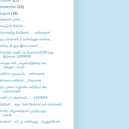
October
(21)
September
(25)
August
(19)
எத்தனை முறை.....
கொஞ்சம் ரீமிக்ஸ்....
தொலைந்து போனேன்...... கவிதைகள்
ஒரு நடுசெண்டர் நவீனத்துவ கவிதை.....
கிளியுடன் ஒரு இரவு பயணம்......
ஸ்பெஷல் மானிட்டர் பக்கங்கள்(100 வது
இடுகை)..24/08/09
நாக்குல சனி...கருணாநிதிக்கு சில
பின்னூட்டங்கள்
தவிர்க்க முடியாமல்.....கவிதைகள்
பிள்ளையுமானேன்.....சிறுகதை
ஒரு முனை மழுங்கிய கத்தியும்,சில
முகரைகளும்
மானிட்டர் பக்கங்கள்........14/08/09
எந்திரன்.....ஒரு அரை வேக்காட்டின் விமர்சனம்
சேஷூ...சிறுகதையாய் முடிந்த ஒரு
நாவல்..........
வேணாம்....விட்ரு..வலிக்குது...அழுதுடுவேன்..
..