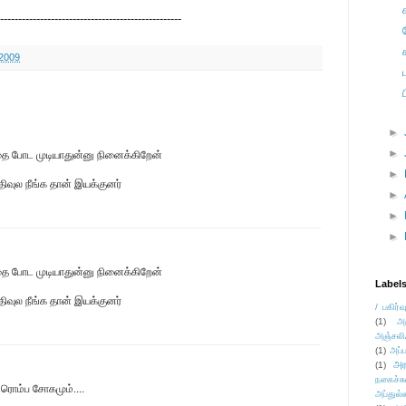
--------------------------------------------------
 2009
►
►
ை போட முடியாதுன்னு நினைக்கிறேன்
►
வுல நீங்க தான் இயக்குனர்
►
►
►
ை போட முடியாதுன்னு நினைக்கிறேன்
Label
வுல நீங்க தான் இயக்குனர்
/ பகிர்வ
(1)
அ
அஞ்சலி
(1)
அப்ப
அர
(1)
நகைச்ச
 ரொம்ப‌ சோகமும்....
அப்துல்