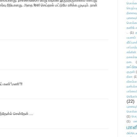
மையானது. presentation வேறு வடிவில் இருந்திருக்கலாம் என்பது
மொக்க
வு ரீதியானது. அதை feel செய்தால் மட்டுமே ரசிக்க முடியும். நான்
செருப்ப
நினைவு
புனைவு
மொக்க
தண்டோரா
..
(1)
த
பயணம்
தீர்ப்பு
பாப்பாத்
சங்கிலி
நகைச்ச
நடை
(
நாட்டுந
குருவி
நிலா
(1
விளம்பர
ாய் கண்"மணி"!!
நண்பர்க
பார்வை/
ரெமோ/க
(22)
புனைவ
மொக்க
த்தேன்ல் சென்றேன்.....
(1)
பொ
(1)
மன
மானி
மீள்/டெஸ