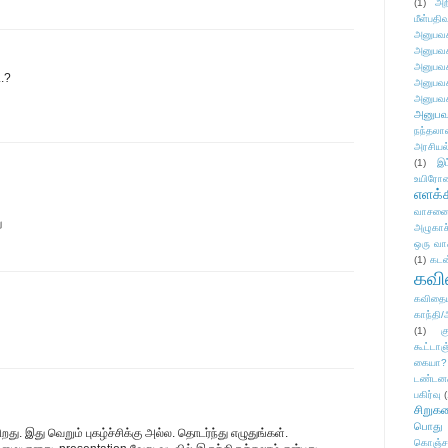
(1)
அற
மீள்பதிவ
அனுபவக
அனுபவக
அனுபவக
..?
அனுபவக
அனுபவக
அனுபவ
நந்தலால
அரசியல
(1)
இட
உயிரோ
எளக்க
வாசனை/க
ு
அழுகாச
ஒரு வா
(1)
கடன
கவ
கவிதைய
காந்தி/
(1)
க
கூட்டா
கையா?
டண்டன
பகிர்வு
(
சிறுக
பொது
ு. இது வெறும் புகழ்ச்சிக்கு அல்ல. தொடர்ந்து எழுதுங்கள்.
கொஞ்ச