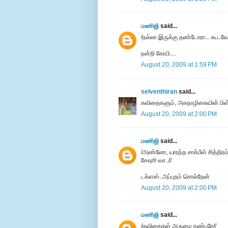
மணிஜி
said...
/ந‌ல்லா இருக்கு த‌ண்டோரா... கூட‌வ
நன்றி கோபி....
August 20, 2009 at 1:59 PM
selventhiran
said...
கவிதைகளும், அகநாழிகையின் பின்
August 20, 2009 at 2:00 PM
மணிஜி
said...
/அண்ணே, யாரந்த சாக்பீஸ் சித்திரம்
சேஷூ வா..//
டக்ளஸ்..அப்புறம் சொல்றேன்
August 20, 2009 at 2:00 PM
மணிஜி
said...
/கவிதைகள் அருமை நண்பரே//