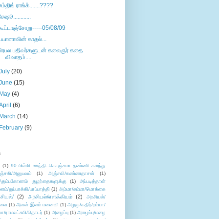
சம்திங் ராங்க்.......????
சேஷூ............
கூட்டாஞ்சோறு-----05/08/09
டயானாவின் காதல்...
பிரபல பதிவர்களுடன் கலைஞர் கதை
விவாதம்....
July
(20)
June
(15)
May
(4)
April
(6)
March
(14)
February
(9)
s
ு
(1)
90 மில்லி ஊத்தி..கொஞ்சமா தண்ணி கலந்து
ஞ்சலி/அனுபவம்
(1)
அஞ்சலி/கண்ணதாசன்
(1)
/கும்பகோணம் குழந்தைகளுக்கு
(1)
அப்படித்தான்
ளம்/துப்பாக்கி/பாப்பாத்தி
(1)
அம்மா/சும்மா/மொக்கை
சியல்/
(2)
அரசியல்/எளக்கியம்
(2)
அரசியல்/
ுவை
(1)
அவள் இளம் மனைவி
(1)
அழகு/கதிர்/ரம்யா/
லா/ராமலட்சுமி/தொடர்
(1)
அழைப்பு
(1)
அழைப்பு/மழை