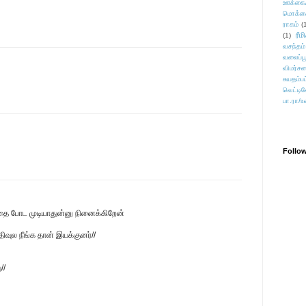
ஊக்கை
மொக்க
ராகம்
(
ரீம
(1)
வசந்தம்
வலைப்பூ
விமர்சன
சுயதம்ப
வெட்டிவ
பா.ரா/உ
Follo
தை போட முடியாதுன்னு நினைக்கிறேன்
வுல நீங்க தான் இயக்குனர்//
//