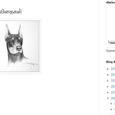
விளம்ப
.கவிதைகள்
தொலைக
Blog A
►
20
►
20
►
20
►
20
►
20
▼
20
►
►