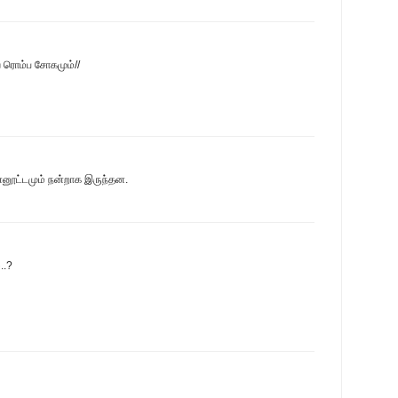
ே ரொம்ப‌ சோகமும்//
னூட்டமும் நன்றாக இருந்தன.
..?