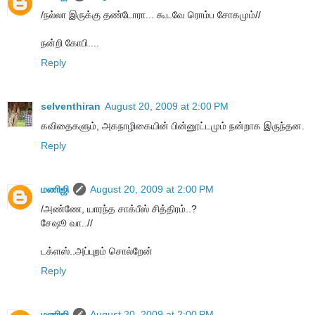
/ந‌ல்லா இருக்கு த‌ண்டோரா... கூட‌வே ரொம்ப‌ சோகமும்//
நன்றி கோபி....
Reply
selventhiran
August 20, 2009 at 2:00 PM
கவிதைகளும், அகநாழிகையின் பின்னூட்டமும் நன்றாக இருந்தன.
Reply
மணிஜி
August 20, 2009 at 2:00 PM
/அண்ணே, யாரந்த சாக்பீஸ் சித்திரம்..?
சேஷூ வா..//
டக்ளஸ்..அப்புறம் சொல்றேன்
Reply
மணிஜி
August 20, 2009 at 2:00 PM