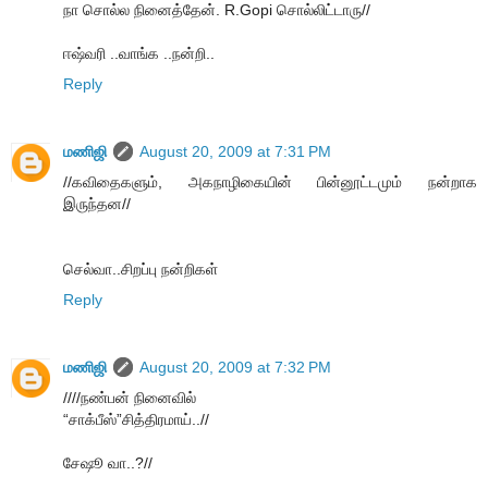
நா சொல்ல நினைத்தேன். R.Gopi சொல்லிட்டாரு//
ஈஷ்வரி ..வாங்க ..நன்றி..
Reply
மணிஜி
August 20, 2009 at 7:31 PM
//கவிதைகளும், அகநாழிகையின் பின்னூட்டமும் நன்றாக
இருந்தன//
செல்வா..சிறப்பு நன்றிகள்
Reply
மணிஜி
August 20, 2009 at 7:32 PM
////நண்பன் நினைவில்
“சாக்பீஸ்”சித்திரமாய்..//
சேஷூ வா..?//