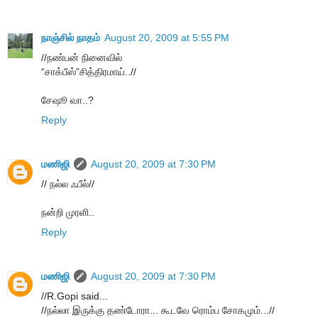
நாஞ்சில் நாதம்
August 20, 2009 at 5:55 PM
//நண்பன் நினைவில்
“சாக்பீஸ்”சித்திரமாய்..//
சேஷூ வா..?
Reply
மணிஜி
August 20, 2009 at 7:30 PM
// நல்ல ஃபீல்//
நன்றி முரளி..
Reply
மணிஜி
August 20, 2009 at 7:30 PM
//R.Gopi said...
//ந‌ல்லா இருக்கு த‌ண்டோரா... கூட‌வே ரொம்ப‌ சோகமும்...//