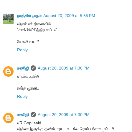
நாஞ்சில் நாதம்
August 20, 2009 at 5:55 PM
//நண்பன் நினைவில்
“சாக்பீஸ்”சித்திரமாய்..//
சேஷூ வா..?
Reply
மணிஜி
August 20, 2009 at 7:30 PM
// நல்ல ஃபீல்//
நன்றி முரளி..
Reply
மணிஜி
August 20, 2009 at 7:30 PM
//R.Gopi said...
//ந‌ல்லா இருக்கு த‌ண்டோரா... கூட‌வே ரொம்ப‌ சோகமும்...//