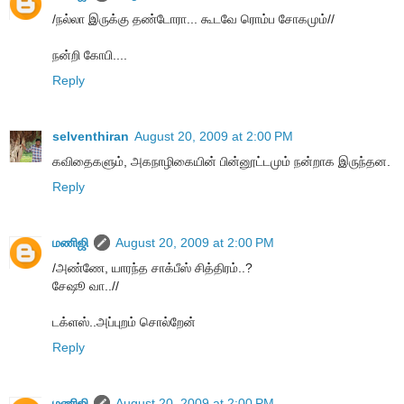
/ந‌ல்லா இருக்கு த‌ண்டோரா... கூட‌வே ரொம்ப‌ சோகமும்//
நன்றி கோபி....
Reply
selventhiran
August 20, 2009 at 2:00 PM
கவிதைகளும், அகநாழிகையின் பின்னூட்டமும் நன்றாக இருந்தன.
Reply
மணிஜி
August 20, 2009 at 2:00 PM
/அண்ணே, யாரந்த சாக்பீஸ் சித்திரம்..?
சேஷூ வா..//
டக்ளஸ்..அப்புறம் சொல்றேன்
Reply
மணிஜி
August 20, 2009 at 2:00 PM