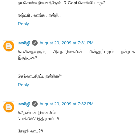
நா சொல்ல நினைத்தேன். R.Gopi சொல்லிட்டாரு//
ஈஷ்வரி ..வாங்க ..நன்றி..
Reply
மணிஜி
August 20, 2009 at 7:31 PM
//கவிதைகளும், அகநாழிகையின் பின்னூட்டமும் நன்றாக
இருந்தன//
செல்வா..சிறப்பு நன்றிகள்
Reply
மணிஜி
August 20, 2009 at 7:32 PM
////நண்பன் நினைவில்
“சாக்பீஸ்”சித்திரமாய்..//
சேஷூ வா..?//