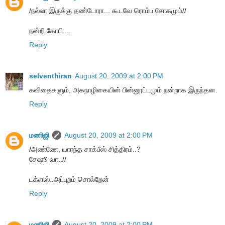
/ந‌ல்லா இருக்கு த‌ண்டோரா... கூட‌வே ரொம்ப‌ சோகமும்//
நன்றி கோபி....
Reply
selventhiran
August 20, 2009 at 2:00 PM
கவிதைகளும், அகநாழிகையின் பின்னூட்டமும் நன்றாக இருந்தன.
Reply
மணிஜி
August 20, 2009 at 2:00 PM
/அண்ணே, யாரந்த சாக்பீஸ் சித்திரம்..?
சேஷூ வா..//
டக்ளஸ்..அப்புறம் சொல்றேன்
Reply
மணிஜி
August 20, 2009 at 2:00 PM