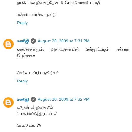
நா சொல்ல நினைத்தேன். R.Gopi சொல்லிட்டாரு//
ஈஷ்வரி ..வாங்க ..நன்றி..
Reply
மணிஜி
August 20, 2009 at 7:31 PM
//கவிதைகளும், அகநாழிகையின் பின்னூட்டமும் நன்றாக
இருந்தன//
செல்வா..சிறப்பு நன்றிகள்
Reply
மணிஜி
August 20, 2009 at 7:32 PM
////நண்பன் நினைவில்
“சாக்பீஸ்”சித்திரமாய்..//
சேஷூ வா..?//