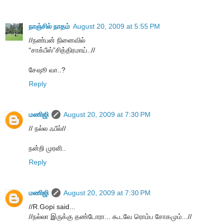
நாஞ்சில் நாதம்
August 20, 2009 at 5:55 PM
//நண்பன் நினைவில்
“சாக்பீஸ்”சித்திரமாய்..//
சேஷூ வா..?
Reply
மணிஜி
August 20, 2009 at 7:30 PM
// நல்ல ஃபீல்//
நன்றி முரளி..
Reply
மணிஜி
August 20, 2009 at 7:30 PM
//R.Gopi said...
//ந‌ல்லா இருக்கு த‌ண்டோரா... கூட‌வே ரொம்ப‌ சோகமும்...//