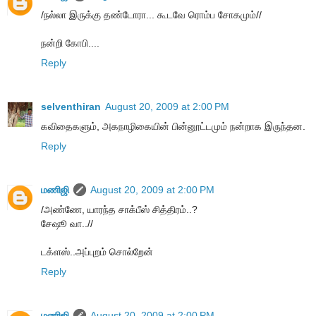
/ந‌ல்லா இருக்கு த‌ண்டோரா... கூட‌வே ரொம்ப‌ சோகமும்//
நன்றி கோபி....
Reply
selventhiran
August 20, 2009 at 2:00 PM
கவிதைகளும், அகநாழிகையின் பின்னூட்டமும் நன்றாக இருந்தன.
Reply
மணிஜி
August 20, 2009 at 2:00 PM
/அண்ணே, யாரந்த சாக்பீஸ் சித்திரம்..?
சேஷூ வா..//
டக்ளஸ்..அப்புறம் சொல்றேன்
Reply
மணிஜி
August 20, 2009 at 2:00 PM