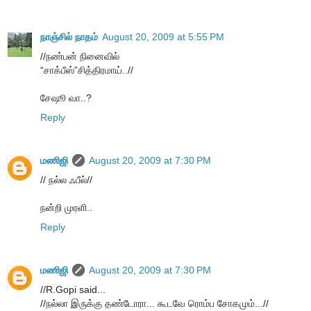
நாஞ்சில் நாதம்
August 20, 2009 at 5:55 PM
//நண்பன் நினைவில்
“சாக்பீஸ்”சித்திரமாய்..//
சேஷூ வா..?
Reply
மணிஜி
August 20, 2009 at 7:30 PM
// நல்ல ஃபீல்//
நன்றி முரளி..
Reply
மணிஜி
August 20, 2009 at 7:30 PM
//R.Gopi said...
//ந‌ல்லா இருக்கு த‌ண்டோரா... கூட‌வே ரொம்ப‌ சோகமும்...//