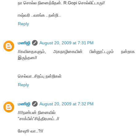
நா சொல்ல நினைத்தேன். R.Gopi சொல்லிட்டாரு//
ஈஷ்வரி ..வாங்க ..நன்றி..
Reply
மணிஜி
August 20, 2009 at 7:31 PM
//கவிதைகளும், அகநாழிகையின் பின்னூட்டமும் நன்றாக
இருந்தன//
செல்வா..சிறப்பு நன்றிகள்
Reply
மணிஜி
August 20, 2009 at 7:32 PM
////நண்பன் நினைவில்
“சாக்பீஸ்”சித்திரமாய்..//
சேஷூ வா..?//