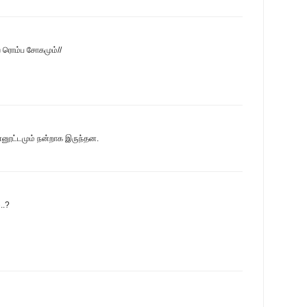
ே ரொம்ப‌ சோகமும்//
னூட்டமும் நன்றாக இருந்தன.
..?