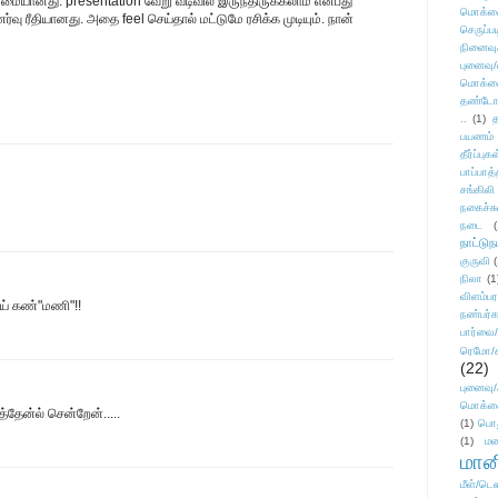
மையானது. presentation வேறு வடிவில் இருந்திருக்கலாம் என்பது
மொக்க
வு ரீதியானது. அதை feel செய்தால் மட்டுமே ரசிக்க முடியும். நான்
செருப்ப
நினைவு
புனைவு
மொக்க
தண்டோரா
..
(1)
த
பயணம்
தீர்ப்பு
பாப்பாத்
சங்கிலி
நகைச்ச
நடை
(
நாட்டுந
குருவி
நிலா
(1
விளம்பர
ாய் கண்"மணி"!!
நண்பர்க
பார்வை/
ரெமோ/க
(22)
புனைவ
மொக்க
த்தேன்ல் சென்றேன்.....
(1)
பொ
(1)
மன
மானி
மீள்/டெஸ