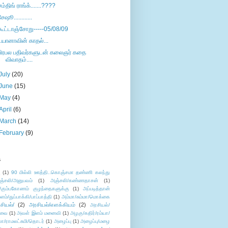
சம்திங் ராங்க்.......????
சேஷூ............
கூட்டாஞ்சோறு-----05/08/09
டயானாவின் காதல்...
பிரபல பதிவர்களுடன் கலைஞர் கதை
விவாதம்....
July
(20)
June
(15)
May
(4)
April
(6)
March
(14)
February
(9)
s
ு
(1)
90 மில்லி ஊத்தி..கொஞ்சமா தண்ணி கலந்து
ஞ்சலி/அனுபவம்
(1)
அஞ்சலி/கண்ணதாசன்
(1)
/கும்பகோணம் குழந்தைகளுக்கு
(1)
அப்படித்தான்
ளம்/துப்பாக்கி/பாப்பாத்தி
(1)
அம்மா/சும்மா/மொக்கை
சியல்/
(2)
அரசியல்/எளக்கியம்
(2)
அரசியல்/
ுவை
(1)
அவள் இளம் மனைவி
(1)
அழகு/கதிர்/ரம்யா/
லா/ராமலட்சுமி/தொடர்
(1)
அழைப்பு
(1)
அழைப்பு/மழை