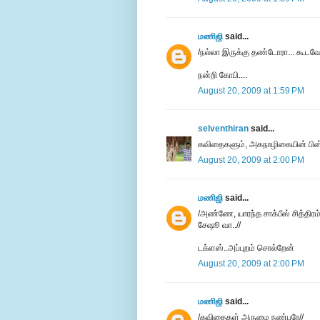
மணிஜி
said...
/ந‌ல்லா இருக்கு த‌ண்டோரா... கூட‌வ
நன்றி கோபி....
August 20, 2009 at 1:59 PM
selventhiran
said...
கவிதைகளும், அகநாழிகையின் பின்
August 20, 2009 at 2:00 PM
மணிஜி
said...
/அண்ணே, யாரந்த சாக்பீஸ் சித்திரம்
சேஷூ வா..//
டக்ளஸ்..அப்புறம் சொல்றேன்
August 20, 2009 at 2:00 PM
மணிஜி
said...
/கவிதைகள் அருமை நண்பரே//