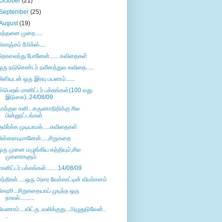
October
(21)
September
(25)
August
(19)
எத்தனை முறை.....
கொஞ்சம் ரீமிக்ஸ்....
தொலைந்து போனேன்...... கவிதைகள்
ஒரு நடுசெண்டர் நவீனத்துவ கவிதை.....
கிளியுடன் ஒரு இரவு பயணம்......
ஸ்பெஷல் மானிட்டர் பக்கங்கள்(100 வது
இடுகை)..24/08/09
நாக்குல சனி...கருணாநிதிக்கு சில
பின்னூட்டங்கள்
தவிர்க்க முடியாமல்.....கவிதைகள்
பிள்ளையுமானேன்.....சிறுகதை
ஒரு முனை மழுங்கிய கத்தியும்,சில
முகரைகளும்
மானிட்டர் பக்கங்கள்........14/08/09
எந்திரன்.....ஒரு அரை வேக்காட்டின் விமர்சனம்
சேஷூ...சிறுகதையாய் முடிந்த ஒரு
நாவல்..........
வேணாம்....விட்ரு..வலிக்குது...அழுதுடுவேன்..
..