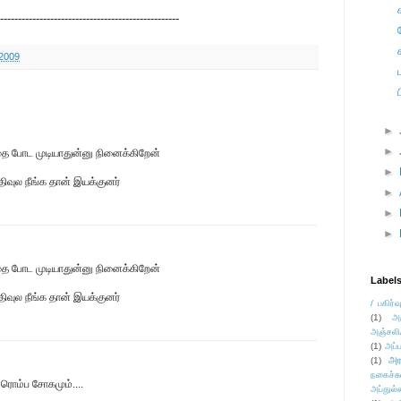
--------------------------------------------------
 2009
►
►
ை போட முடியாதுன்னு நினைக்கிறேன்
►
வுல நீங்க தான் இயக்குனர்
►
►
►
ை போட முடியாதுன்னு நினைக்கிறேன்
Label
வுல நீங்க தான் இயக்குனர்
/ பகிர்வ
(1)
அ
அஞ்சலி
(1)
அப்ப
அர
(1)
நகைச்ச
 ரொம்ப‌ சோகமும்....
அப்துல்