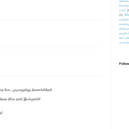
ஊக்கை
மொக்க
ராகம்
(
ரீம
(1)
வசந்தம்
வலைப்பூ
விமர்சன
சுயதம்ப
வெட்டிவ
பா.ரா/உ
Follo
தை போட முடியாதுன்னு நினைக்கிறேன்
வுல நீங்க தான் இயக்குனர்//
//