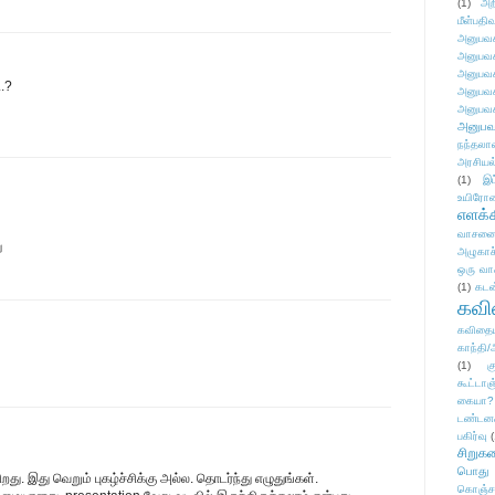
(1)
அற
மீள்பதிவ
அனுபவக
அனுபவக
அனுபவக
..?
அனுபவக
அனுபவக
அனுபவ
நந்தலால
அரசியல
(1)
இட
உயிரோ
எளக்க
வாசனை/க
ு
அழுகாச
ஒரு வா
(1)
கடன
கவ
கவிதைய
காந்தி/
(1)
க
கூட்டா
கையா?
டண்டன
பகிர்வு
(
சிறுக
பொது
ு. இது வெறும் புகழ்ச்சிக்கு அல்ல. தொடர்ந்து எழுதுங்கள்.
கொஞ்ச