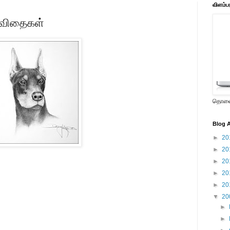
விளம்ப
.கவிதைகள்
தொலைக
Blog A
►
20
►
20
►
20
►
20
►
20
▼
20
►
►