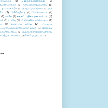
மொக்கை/எளக்கியம்
(2)
/அல்லக்கை
(1)
ை/மகாமொக்கை
(1)
ரண்டி/ஜர்கண்டி/ஏமூண்டி
(1)
1)
ராகவன்/பகிர்வு
(1)
ராமதாசு/ரவுசு/புனைவு
(1)
ரீமா
ிக்ஸ்
(3)
ரீமிக்ஸ்/ஒப்பாரி
(1)
ரீமேக்/மொக்கை
(1)
வலைப் பதிவர் நல வாரியம்
(2)
(1)
வண்டி
(1)
--1
(1)
வாசிப்பு
(1)
விபரீதம்/விகடன்/விமர்சனம்
(1)
விளம்பரம்/ பகிர்வு
(2)
ம்
(1)
விளம்பரம்/
ட்டம்/தற்பெருமை/பீற்றிக்கொள்ளுதல்/
(1)
வீண்வம்பு/
ேலை/நாட்டுநடப்பு
(1)
ஜ்யோவ்ராம்/அனுஜன்யா/வாசு/
ண்மத்தமிழன்/கேபிள்
(1)
ஸ்மைல்/குறும்படம்
(1)
wers