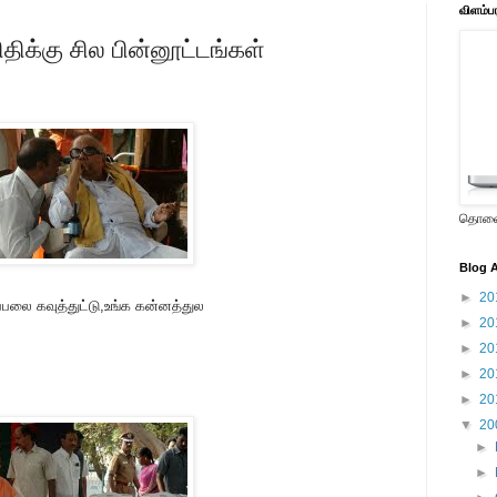
விளம்ப
திக்கு சில பின்னூட்டங்கள்
தொலைக
Blog A
►
20
பலை கவுத்துட்டு,உங்க கன்னத்துல
►
20
►
20
►
20
►
20
▼
20
►
►