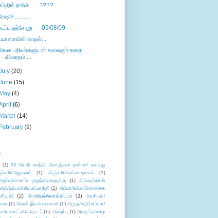
சம்திங் ராங்க்.......????
சேஷூ............
கூட்டாஞ்சோறு-----05/08/09
டயானாவின் காதல்...
பிரபல பதிவர்களுடன் கலைஞர் கதை
விவாதம்....
July
(20)
June
(15)
May
(4)
April
(6)
March
(14)
February
(9)
s
ு
(1)
90 மில்லி ஊத்தி..கொஞ்சமா தண்ணி கலந்து
ஞ்சலி/அனுபவம்
(1)
அஞ்சலி/கண்ணதாசன்
(1)
/கும்பகோணம் குழந்தைகளுக்கு
(1)
அப்படித்தான்
ளம்/துப்பாக்கி/பாப்பாத்தி
(1)
அம்மா/சும்மா/மொக்கை
சியல்/
(2)
அரசியல்/எளக்கியம்
(2)
அரசியல்/
ுவை
(1)
அவள் இளம் மனைவி
(1)
அழகு/கதிர்/ரம்யா/
லா/ராமலட்சுமி/தொடர்
(1)
அழைப்பு
(1)
அழைப்பு/மழை