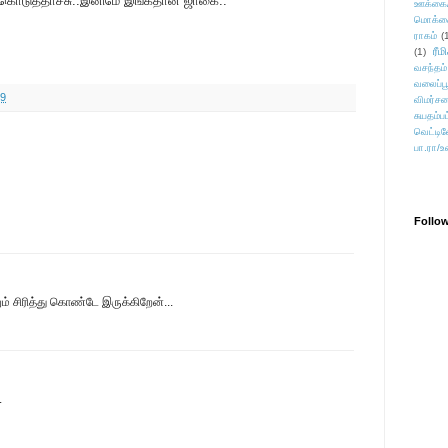
் கொடுத்தாச்சு..இனிமே இங்கதான் ஜாகை..
ஊக்கை
மொக்க
ராகம்
(
ரீம
(1)
வசந்தம்
வலைப்பூ
09
விமர்சன
சுயதம்ப
வெட்டிவ
பா.ரா/உ
Follo
ம் சிரித்து கொண்டே இருக்கிறேன்...
.