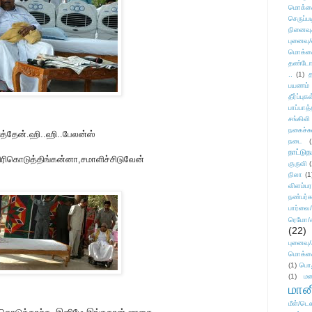
மொக்க
செருப்ப
நினைவு
புனைவு
மொக்க
தண்டோரா
..
(1)
த
பயணம்
தீர்ப்பு
பாப்பாத்
சங்கிலி
நகைச்ச
ுத்தேன்.ஹி..ஹி..பேலன்ஸ்
நடை
(
நாட்டுந
ிரிகொடுத்திங்கன்னா,சமாளிச்சிடுவேன்
குருவி
நிலா
(1
விளம்பர
நண்பர்க
பார்வை/
ரெமோ/க
(22)
புனைவ
மொக்க
(1)
பொ
(1)
மன
மானி
மீள்/டெஸ