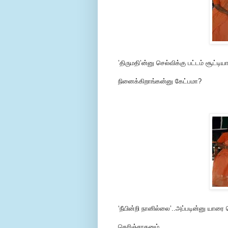
’திருமதி’ன்னு செல்விக்கு பட்டம் சூட்டி
நினைக்கிறாங்கன்னு கேட்பமா?
‘நீயின்றி நானில்லை’..அப்படின்னு யார
தெரிஞ்சாகனும்..