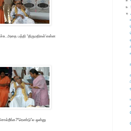
►
►
▼
யாச்சு..அதை பத்தி “திருமதிகள்’என்ன
ை சொல்றீங்க?”ரெண்டு”ல ஒன்னு