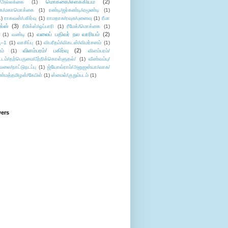
மொக்கை/எளக்கியம்
(2)
/அல்லக்கை
(1)
ை/மகாமொக்கை
(1)
ரண்டி/ஜர்கண்டி/ஏமூண்டி
(1)
1)
ராகவன்/பகிர்வு
(1)
ராமதாசு/ரவுசு/புனைவு
(1)
ரீமா
ிக்ஸ்
(3)
ரீமிக்ஸ்/ஒப்பாரி
(1)
ரீமேக்/மொக்கை
(1)
வலைப் பதிவர் நல வாரியம்
(2)
(1)
வண்டி
(1)
--1
(1)
வாசிப்பு
(1)
விபரீதம்/விகடன்/விமர்சனம்
(1)
விளம்பரம்/ பகிர்வு
(2)
ம்
(1)
விளம்பரம்/
ட்டம்/தற்பெருமை/பீற்றிக்கொள்ளுதல்/
(1)
வீண்வம்பு/
ேலை/நாட்டுநடப்பு
(1)
ஜ்யோவ்ராம்/அனுஜன்யா/வாசு/
ண்மத்தமிழன்/கேபிள்
(1)
ஸ்மைல்/குறும்படம்
(1)
wers