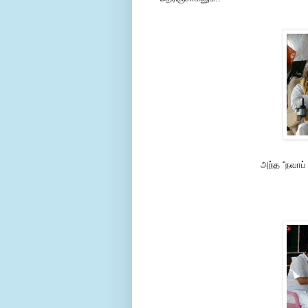
அந்த “நவாப்