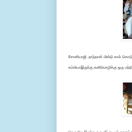
சோனியாஜி..நாந்தான் மிஸ்டு கால் கொட
கம்மியாஇருக்கு.கனிமொழிக்கு ஒரு மந்த