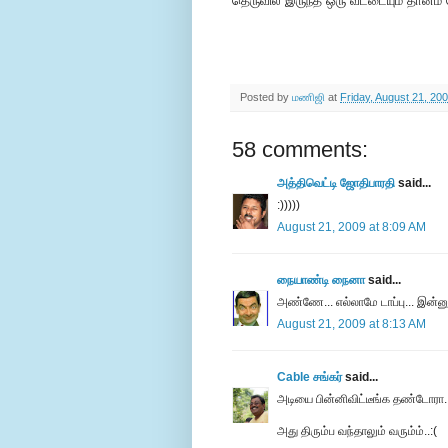
தெருவில இருந்த ஒரு வீட்டையும் தானம
Posted by
மணிஜி
at
Friday, August 21, 20
58 comments:
அத்திவெட்டி ஜோதிபாரதி
said...
:)))))
August 21, 2009 at 8:09 AM
நையாண்டி நைனா
said...
அண்ணே... எல்லாமே டாப்பு... இன்னு
August 21, 2009 at 8:13 AM
Cable சங்கர்
said...
அடியை பின்னிவிட்டீங்க தண்டோரா.
அது திரும்ப வந்தாலும் வரும்ம்..:(