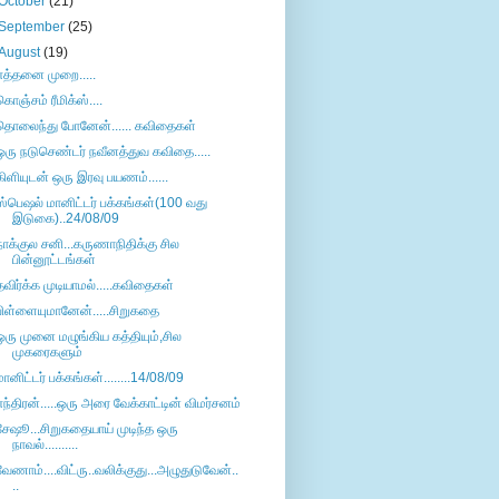
October
(21)
September
(25)
August
(19)
எத்தனை முறை.....
கொஞ்சம் ரீமிக்ஸ்....
தொலைந்து போனேன்...... கவிதைகள்
ஒரு நடுசெண்டர் நவீனத்துவ கவிதை.....
கிளியுடன் ஒரு இரவு பயணம்......
ஸ்பெஷல் மானிட்டர் பக்கங்கள்(100 வது
இடுகை)..24/08/09
நாக்குல சனி...கருணாநிதிக்கு சில
பின்னூட்டங்கள்
தவிர்க்க முடியாமல்.....கவிதைகள்
பிள்ளையுமானேன்.....சிறுகதை
ஒரு முனை மழுங்கிய கத்தியும்,சில
முகரைகளும்
மானிட்டர் பக்கங்கள்........14/08/09
எந்திரன்.....ஒரு அரை வேக்காட்டின் விமர்சனம்
சேஷூ...சிறுகதையாய் முடிந்த ஒரு
நாவல்..........
வேணாம்....விட்ரு..வலிக்குது...அழுதுடுவேன்..
..