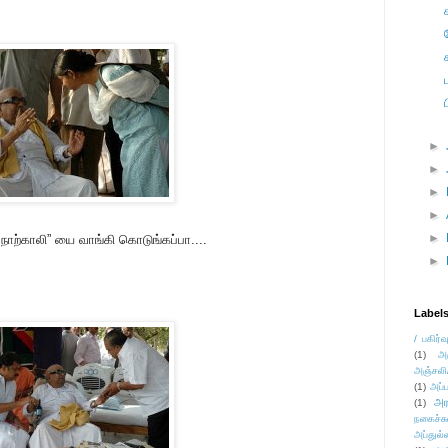
►
►
►
►
►
 நாற்காலி” யை வாங்கி கொடுங்கப்பா....
►
Label
/ பகிர்வ
(1)
அ
அஞ்சலி
(1)
அப்ப
அர
(1)
நகைச்ச
அப்துல்