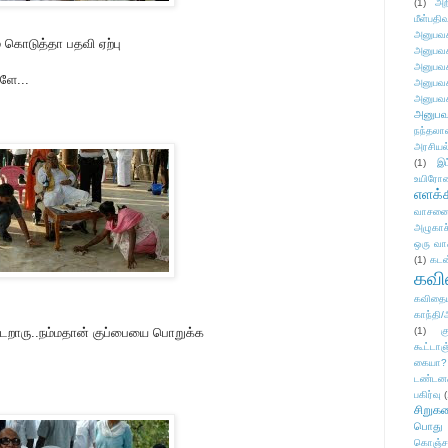
(1)
அற
மீள்பதிவ
அனுபவக
் கொடுத்தா பதவி ஏற்பு
அனுபவக
அனுபவக
களே...
அனுபவக
அனுபவக
அனுபவ
நந்தலால
அரசியல
(1)
இட
உயிரோ
எளக்க
வாசனை/க
அழுகாச
ஒரு வா
(1)
கடன
கவ
கவிதைய
காந்தி/
 போடறாரு..நம்மதான் குப்பையை பொறுக்க
(1)
க
கூட்டா
கையா?
டண்டன
பகிர்வு
(
சிறுக
பொது
கொஞ்ச