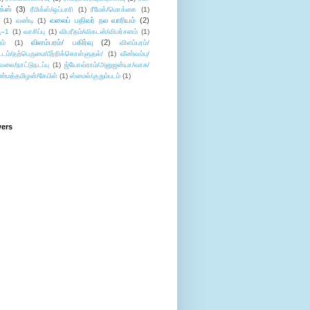
ிக்ஸ்
(3)
ரீமிக்ஸ்/ஒப்பாரி
(1)
ரீமேக்/மொக்கை
(1)
வலைப் பதிவர் நல வாரியம்
(2)
(1)
வண்டி
(1)
--1
(1)
வாசிப்பு
(1)
விபரீதம்/விகடன்/விமர்சனம்
(1)
விளம்பரம்/ பகிர்வு
(2)
ம்
(1)
விளம்பரம்/
ட்டம்/தற்பெருமை/பீற்றிக்கொள்ளுதல்/
(1)
வீண்வம்பு/
ேலை/நாட்டுநடப்பு
(1)
ஜ்யோவ்ராம்/அனுஜன்யா/வாசு/
ண்மத்தமிழன்/கேபிள்
(1)
ஸ்மைல்/குறும்படம்
(1)
wers