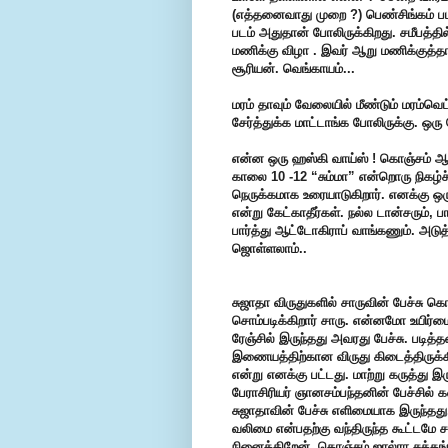
(எத்தனைவாது முறை ?) பெண்சிங்கம் படம்
படம் அதுதான் போலிருக்கிறது. சமீபத்தி
மணிக்கு விழா . இவர் ஆறு மணிக்குத்தான
சூரியன். வெங்காயம்...
மரம் தாவும் வேலையில் மீண்டும் மரம்வெட்ட
சேர்த்துக்க மாட்டாங்க போலிருக்கு. ஒரு 
என்ன ஒரு ஹஸ்கி வாய்ஸ் ! கொஞ்சம் ஆண
காலை 10 -12 “சும்மா” என்றொரு நிகழ்ச்
நெருக்கமாக உரையாடுகிறார். எனக்கு ஒர
என்று கேட்காதீர்கள். நல்ல டான்சரும், 
பார்த்து ஆட்டோகிராப் வாங்கணும். அடுத்
ஜொள்ளலாம்..
சுஜாதா விருதுகளில் சாருவின் பேச்சு கொ
சொம்படிக்கிறார் சாரு. என்னமோ உயிர்
ரேஞ்சில் இருந்தது அவரது பேச்சு. படித
இணையத்திற்கான விருது கிடைத்திருக்க
என்று எனக்கு பட்டது. மாற்று கருத்து இர
பேராசிரியர் ஞானசம்பந்தனின் பேச்சில் கண்
சுஜாதாவின் பேச்சு எளிமையாக இருந்தது.
வலிமை என்பதற்கு வந்திருந்த கூட்டமே சா
நினைக்கிறேன். கொஞ்சம் ஜால்ரா சத்த