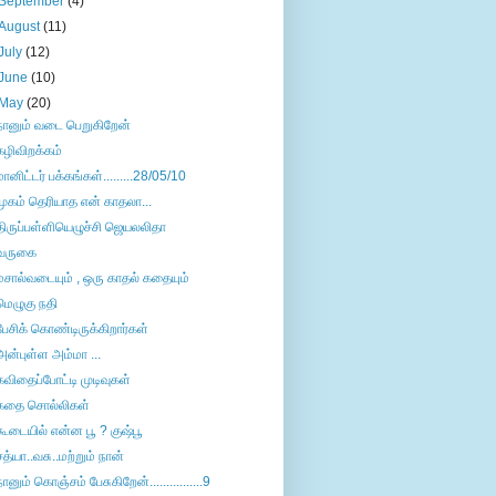
September
(4)
August
(11)
July
(12)
June
(10)
May
(20)
நானும் வடை பெறுகிறேன்
கழிவிறக்கம்
மானிட்டர் பக்கங்கள்.........28/05/10
முகம் தெரியாத என் காதலா...
திருப்பள்ளியெழுச்சி ஜெயலலிதா
வருகை
மசால்வடையும் , ஒரு காதல் கதையும்
மெழுகு நதி
பேசிக் கொண்டிருக்கிறார்கள்
அன்புள்ள அம்மா ...
கவிதைப்போட்டி முடிவுகள்
கதை சொல்லிகள்
கூடையில் என்ன பூ ? குஷ்பூ
சத்யா..வசு..மற்றும் நான்
நானும் கொஞ்சம் பேசுகிறேன்................9