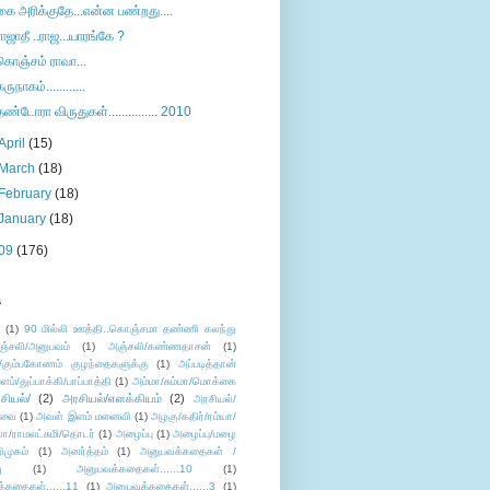
கை அரிக்குதே...என்ன பண்றது....
ராஜாதீ ..ராஜ...யாரங்கே ?
கொஞ்சம் ராவா...
கருநாகம்............
தண்டோரா விருதுகள்............... 2010
April
(15)
March
(18)
February
(18)
January
(18)
09
(176)
s
ு
(1)
90 மில்லி ஊத்தி..கொஞ்சமா தண்ணி கலந்து
ஞ்சலி/அனுபவம்
(1)
அஞ்சலி/கண்ணதாசன்
(1)
/கும்பகோணம் குழந்தைகளுக்கு
(1)
அப்படித்தான்
ளம்/துப்பாக்கி/பாப்பாத்தி
(1)
அம்மா/சும்மா/மொக்கை
சியல்/
(2)
அரசியல்/எளக்கியம்
(2)
அரசியல்/
ுவை
(1)
அவள் இளம் மனைவி
(1)
அழகு/கதிர்/ரம்யா/
லா/ராமலட்சுமி/தொடர்
(1)
அழைப்பு
(1)
அழைப்பு/மழை
ிமுகம்
(1)
அனர்த்தம்
(1)
அனுபவக்கதைகள் /
ு
(1)
அனுபவக்கதைகள்......10
(1)
்கதைகள்......11
(1)
அனுபவக்கதைகள்......3
(1)