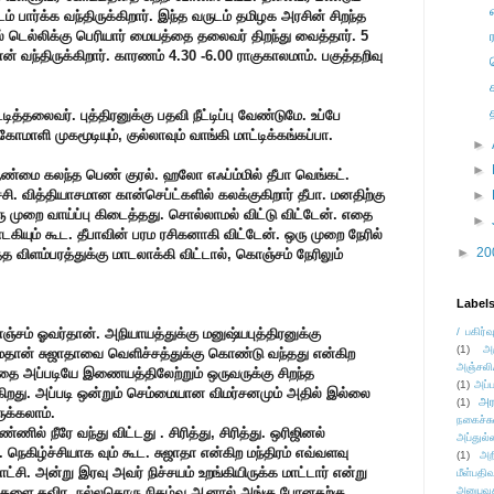
 பார்க்க வந்திருக்கிறார். இந்த வருடம் தமிழக அரசின் சிறந்த
ல் டெல்லிக்கு பெரியார் மையத்தை தலைவர் திறந்து வைத்தார். 5
் வந்திருக்கிறார். காரணம் 4.30 -6.00 ராகுகாலமாம். பகுத்தறிவு
ித்தலைவர். புத்திரனுக்கு பதவி நீட்டிப்பு வேண்டுமே. உப்பே
கோமாளி முகமூடியும், குல்லாவும் வாங்கி மாட்டிக்கங்கப்பா.
►
►
்மை கலந்த பெண் குரல். ஹலோ எஃப்ம்மில் தீபா வெங்கட்.
சி. வித்தியாசமான கான்செப்ட்களில் கலக்குகிறார் தீபா. மனதிற்கு
►
ு முறை வாய்ப்பு கிடைத்தது. சொல்லாமல் விட்டு விட்டேன். எதை
►
பாடகியும் கூட. தீபாவின் பரம ரசிகனாகி விட்டேன். ஒரு முறை நேரில்
►
20
த விளம்பரத்துக்கு மாடலாக்கி விட்டால், கொஞ்சம் நேரிலும்
Label
ஞ்சம் ஓவர்தான். அநியாயத்துக்கு மனுஷ்யபுத்திரனுக்கு
/ பகிர்வ
(1)
அ
மைதான் சுஜாதாவை வெளிச்சத்துக்கு கொண்டு வந்தது என்கிற
அஞ்சலி
்ததை அப்படியே இணையத்திலேற்றும் ஒருவருக்கு சிறந்த
(1)
அப்ப
ிறது. அப்படி ஒன்றும் செம்மையான விமர்சனமும் அதில் இல்லை
அர
(1)
ுக்கலாம்.
நகைச்ச
ணில் நீரே வந்து விட்டது . சிரித்து, சிரித்து. ஒரிஜினல்
அப்துல்
 நெகிழ்ச்சியாக வும் கூட. சுஜாதா என்கிற மந்திரம் எவ்வளவு
(1)
அற
ட்சி. அன்று இரவு அவர் நிச்சயம் உறங்கியிருக்க மாட்டார் என்று
மீள்பதிவ
ங்களை தவிர, நல்லதொரு நிகழ்வு.ஆனால் அங்கு போனதற்கு
அனுபவக