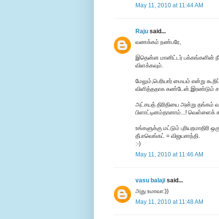
May 11, 2010 at 11:44 AM
Raju
said...
வணக்கம் நண்பரே,
இதென்ன மானிட்டர் பக்கங்களின் நீ
விளக்கவும்.
மேலும்,பெரியார் மையம் என்று கூறி
விளித்ததாக கண்டேன்.இரண்டும் சர
அட்சயத் திரிதியை அன்று தங்கம் 
பிளாட்டினம்தானாம்...! வெள்ளைக் கல
உங்களுக்கு மட்டும் புரியறமாதிரி 
தீபாவெங்கட் = விஜயசாந்தி.
:-)
May 11, 2010 at 11:46 AM
vasu balaji
said...
அது உமாவா:))
May 11, 2010 at 11:48 AM