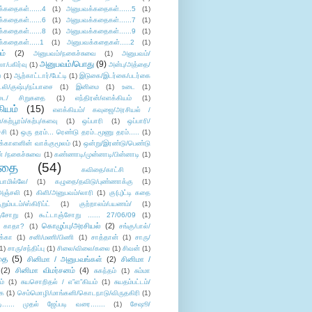
்கதைகள்......4
(1)
அனுபவக்கதைகள்......5
(1)
்கதைகள்......6
(1)
அனுபவக்கதைகள்......7
(1)
்கதைகள்......8
(1)
அனுபவக்கதைகள்......9
(1)
்கதைகள்.....1
(1)
அனுபவக்கதைகள்.....2
(1)
ம்
(2)
அனுபவம்/நகைச்சுவை
(1)
அனுபவம்/
அனுபவம்/பொது
(9)
ா/பகிர்வு
(1)
அன்பு/அத்தை/
்
(1)
ஆற்காட்டார்/பேட்டி
(1)
இடுகை/இடர்கை/படர்கை
்லி/குஷ்பு/நப்பாசை
(1)
இனிமை
(1)
உடை
(1)
டை/ சிறுகதை
(1)
எந்திரன்/எளக்கியம்
(1)
ியம்
(15)
எளக்கியம்/ கவுஜை/அரசியல் /
ற்பூரம்/கற்பு/களவு
(1)
ஒப்பாரி
(1)
ஒப்பாரி/
்சி
(1)
ஒரு தரம்... ரெண்டு தரம்..மூணு தரம்.....
(1)
க்காளனின் வாக்குமூலம்
(1)
ஒன்று/இரண்டு/பெண்டு
் /நகைச்சுவை
(1)
கண்ணாடி/முன்னாடி/பின்னாடி
(1)
ிதை
(54)
கவிதை/காட்சி
(1)
ாமில்லே/
(1)
கழுதை/தவிடு/புண்ணாக்கு
(1)
அஞ்சலி
(1)
கிளி/அனுபவம்/லாரி
(1)
கு(பு)ட்டி கதை
ுறும்படம்/ஸ்கிரிப்ட்
(1)
குற்றாலம்/பயணம்/
(1)
ஞ்சோறு
(1)
கூட்டாஞ்சோறு ...... 27/06/09
(1)
கொழுப்பு/அரசியல்
(2)
 காதா?
(1)
சங்கு/பால்/
க்கா
(1)
சனி/மணி/பிணி
(1)
சாத்தான்
(1)
சாரு/
1)
சாரு/சந்திப்பு
(1)
சிலை/விலை/கலை
(1)
சிவன்
(1)
தை
(5)
சினிமா / அனுபவங்கள்
(2)
சினிமா /
(2)
சினிமா விமர்சனம்
(4)
சுகந்தம்
(1)
சும்மா
ம்
(1)
சுயசொறிதல் / எ”ள”கியம்
(1)
சுயதம்பட்டம்/
ை
(1)
செம்மொழி/மாங்கனி/கொடநாடு/விருதகிரி
(1)
டி...... முதல் ஜேப்படி வரை.......
(1)
சேஷூ/