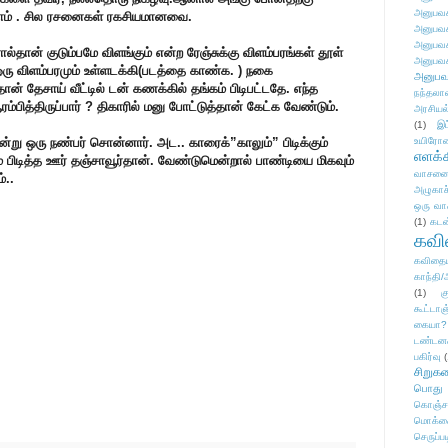
அனுபவக
டாம் . சில ரசனைகள் ரகசியமானவை.
அனுபவக
அனுபவக
்தான் குடும்பமே விளங்கும் என்ற ரேஞ்சுக்கு விளம்பரங்கள் தூள்
அனுபவக
 ஒரு விளம்பரமும் உள்ளடக்கி(படத்தை காண்க. ) நகை
அனுபவ
ன் தேசாய் வீட்டில் டன் கணக்கில் தங்கம் பிடிபட்டதே. எந்த
நந்தலால
்பித்திருப்பார் ? திகாரில் மனு போட்டுத்தான் கேட்க வேண்டும்.
அரசியல
(1)
இட
என்று ஒரு நண்பர் சொன்னார். அட.. காரைக்”காலும்” பிடிக்கும்
உயிரோ
எளக்க
 பிடித்த ஊர் தஞ்சாவூர்தான். வேண்டுமென்றால் பாண்டியை மிகவும்
வாசனை/க
்..
அழுகாச
ஒரு வா
(1)
கடன
கவ
கவிதைய
காந்தி/
(1)
க
கூட்டா
கையா?
டண்டன
பகிர்வு
(
சிறுக
பொது
கொஞ்ச
மொக்க
செருப்ப