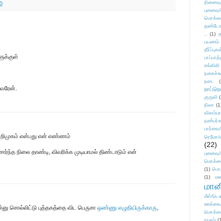
நினைவு
0
புனைவு
மொக்க
தண்டோரா
..
(1)
த
பயணம்
தீர்ப்பு
ுக்குள்
பாப்பாத்
சங்கிலி
நகைச்ச
நடை
(
 வரேன்.
நாட்டுந
குருவி
நிலா
(1
விளம்பர
நண்பர்க
பார்வை/
அறிமுகம் என்பது என் எண்ணம்
ரெமோ/க
(22)
ார்ந்த நிலை தாண்டி, விவரிக்க முடியாமல் திண்டாடும் என்
புனைவ
மொக்க
(1)
பொ
(1)
மன
மானி
மீள்/டெஸ
ஊக்கை
்னு சொல்லிட்டு புத்தகத்தை விட பெருசா
ஒண்ணு எழுதியிருக்காரு
,
மொக்க
ராகம்
(