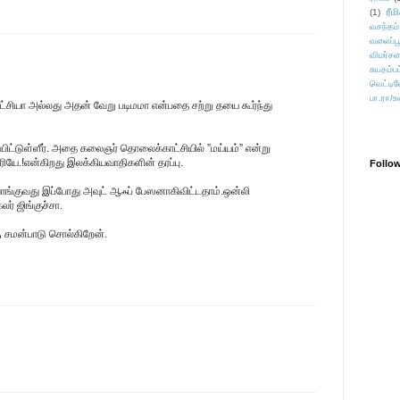
ரீம
(1)
வசந்தம்
வலைப்பூ
விமர்சன
சுயதம்ப
வெட்டிவ
பா.ரா/உ
ட்சியா அல்லது அதன் வேறு படிமமா என்பதை சற்று தயை கூர்ந்து
ப்பிட்டுள்ளீர். அதை கலைஞர் தொலைக்காட்சியில் ”மய்யம்” என்று
ியே.!என்கிறது இலக்கியவாதிகளின் தரப்பு.
Follo
வாங்குவது இப்போது அவுட் ஆஃப் பேஸனாகிவிட்டதாம்.ஒன்லி
ர் ஜிங்குச்சா.
ஒரு சமன்பாடு சொல்கிறேன்.