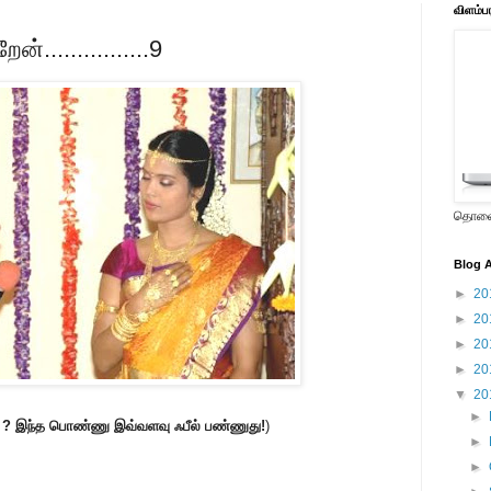
விளம்ப
்................9
தொலைக
Blog A
►
20
►
20
►
20
►
20
▼
20
►
? இந்த பொண்ணு இவ்வளவு ஃபீல் பண்ணுது!
)
►
►