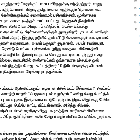
►
 எழுத்தாளர் ”கருக்கு” பாமா பகிர்தலுக்கு வந்திருந்தார். எழுத
►
திர்கொண்ட விதம், தலீத் மக்கள் சந்திக்கும் பிரச்சனைகள்
►
் கேள்விகளுக்கும் சளைக்காமல் பதிலளித்தார். முன்னதாக
 நாடகமாக நடித்துக் காட்டப்பட்டது. அதுதான் நிகழ்வின்
►
ினோதினி அசுர அவதாரம் எடுத்தார். மெல்ல பக்கத்து
▼
ல்ல அவள் வீட்டு பிரச்சனைக்குக்குள் நுழைகிறார். குடகூலி வாங்கும்
ம் செய்கிறார். இதற்கு நடுவில் தன் வீட்டு வேலைகளும் கை ஓயாமல்
ிதான் கதைநாயகி. அவள் புருஷன் குடிகாரன். பெயர் வேங்கபுலி.
்டி. . ரெண்டு பொட்டை புள்ளைங்க. இந்த கதையை வினோதினி
் மொழியின் இயல்பு மாறாமல் செய்து காட்டினார். நடித்து என்ற
ில்லை. கடைசியில் அன்னலட்சுமி ஓங்காரமாக உச்சபட்ச ஒலி
ுன் நிறுத்தியபோது. கூட்டத்தினர் 10 நிமிடங்களுக்கு விடாமல்
ற நிகழ்வுகளை அடிக்கடி நடத்துங்கள்.
் பப்படம் ஆகிவிட்டாலும், கழக வாரிசின் படம் இல்லையா? வெட்கம்
் கலாநிதி மாறன் “பெருமையுடன் வழங்கும் “ என்று வேறு போட்டுக்
டன் வழங்க இவர்களால் மட்டுமே முடியும். நிற்க. விஜய்க்கு பேசின
ட்டது. பெப்பே காட்டி விட்டார்களாம். அடுத்து சிங்கம்,
சர்ஸ் படங்கள் வரவிருக்கிறது. கழகத்தின் வாரிசுகள் சினிமாவை
ள். அந்த குடும்பத்தை தவிர வேறு யாரும் சினிமாவே எடுக்க முடியாத
 தொல்லை தாங்க முடியவில்லை. இவர்களை வன்கொடுமை சட்டத்தில்
வள்ளுவர் கோட்டத்தை சுற்றி போலிஸ் மயம். தலைவர் மீண்டும்