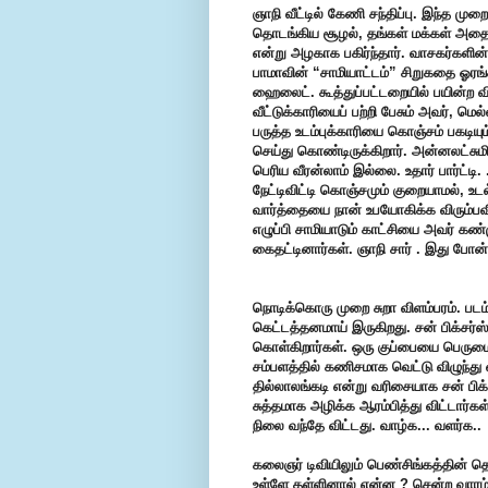
ஞாநி வீட்டில் கேணி சந்திப்பு. இந்த முறை
தொடங்கிய சூழல், தங்கள் மக்கள் அதை எ
என்று அழகாக பகிர்ந்தார். வாசகர்களின
பாமாவின் “சாமியாட்டம்” சிறுகதை ஓரங்க
ஹைலைட். கூத்துப்பட்டறையில் பயின்ற வ
வீட்டுக்காரியைப் பற்றி பேசும் அவர், மெ
பருத்த உடம்புக்காரியை கொஞ்சம் பகடியு
செய்து கொண்டிருக்கிறார். அன்னலட்சும
பெரிய வீரன்லாம் இல்லை. உதார் பார்ட
நேட்டிவிட்டி கொஞ்சமும் குறையாமல், உடல
வார்த்தையை நான் உபயோகிக்க விரும்பவ
எழுப்பி சாமியாடும் காட்சியை அவர் கண்ம
கைதட்டினார்கள். ஞாநி சார் . இது போன்
நொடிக்கொரு முறை சுறா விளம்பரம். படம
கெட்டத்தனமாய் இருகிறது. சன் பிக்சர்ஸ
கொள்கிறார்கள். ஒரு குப்பையை பெருமையு
சம்பளத்தில் கணிசமாக வெட்டு விழுந்து வி
தில்லாலங்கடி என்று வரிசையாக சன் பிக்
சுத்தமாக அழிக்க ஆரம்பித்து விட்டார்க
நிலை வந்தே விட்டது. வாழ்க... வளர்க..
கலைஞர் டிவியிலும் பெண்சிங்கத்தின்
உள்ளே தள்ளினால் என்ன ? சென்ற வாரம் 