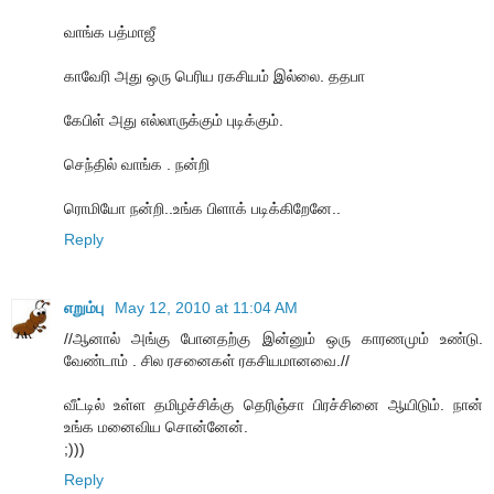
வாங்க பத்மாஜீ
காவேரி அது ஒரு பெரிய ரகசியம் இல்லை. ததபா
கேபிள் அது எல்லாருக்கும் புடிக்கும்.
செந்தில் வாங்க . நன்றி
ரொமியோ நன்றி..உங்க பிளாக் படிக்கிறேனே..
Reply
எறும்பு
May 12, 2010 at 11:04 AM
//ஆனால் அங்கு போனதற்கு இன்னும் ஒரு காரணமும் உண்டு.
வேண்டாம் . சில ரசனைகள் ரகசியமானவை.//
வீட்டில் உள்ள தமிழச்சிக்கு தெரிஞ்சா பிரச்சினை ஆயிடும். நான்
உங்க மனைவிய சொன்னேன்.
;)))
Reply