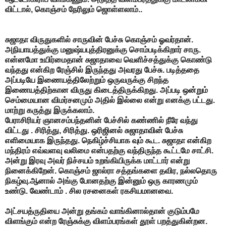
விட்டால், கொஞ்சம் நேரிலும் ஜொள்ளலாம்..
சுஜாதா விருதுகளில் சாருவின் பேச்சு கொஞ்சம் ஓவர்தான்.
அநியாயத்துக்கு மனுஷ்யபுத்திரனுக்கு சொம்படிக்கிறார் சாரு.
என்னமோ உயிர்மைதான் சுஜாதாவை வெளிச்சத்துக்கு கொண்டு
வந்தது என்கிற ரேஞ்சில் இருந்தது அவரது பேச்சு. படித்ததை
அப்படியே இணையத்திலேற்றும் ஒருவருக்கு சிறந்த
இணையத்திற்கான விருது கிடைத்திருக்கிறது. அப்படி ஒன்றும்
செம்மையான விமர்சனமும் அதில் இல்லை என்று எனக்கு பட்டது.
மாற்று கருத்து இருக்கலாம்.
பேராசிரியர் ஞானசம்பந்தனின் பேச்சில் கண்ணில் நீரே வந்து
விட்டது . சிரித்து, சிரித்து. ஒரிஜினல் சுஜாதாவின் பேச்சு
எளிமையாக இருந்தது. நெகிழ்ச்சியாக வும் கூட. சுஜாதா என்கிற
மந்திரம் எவ்வளவு வலிமை என்பதற்கு வந்திருந்த கூட்டமே சாட்சி.
அன்று இரவு அவர் நிச்சயம் உறங்கியிருக்க மாட்டார் என்று
நினைக்கிறேன். கொஞ்சம் ஜால்ரா சத்தங்களை தவிர, நல்லதொரு
நிகழ்வு.ஆனால் அங்கு போனதற்கு இன்னும் ஒரு காரணமும்
உண்டு. வேண்டாம் . சில ரசனைகள் ரகசியமானவை.
அட்சயத்ருதியை அன்று தங்கம் வாங்கினால்தான் குடும்பமே
விளங்கும் என்ற ரேஞ்சுக்கு விளம்பரங்கள் தூள் பறத்துகின்றன.