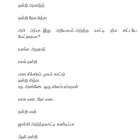
நன்றி அரவிந்த்
நன்றி நேசமித்ரா
அபி அப்பா..இது அநியாயம்.அடுத்த வாட்டி தீபா கிட்டயே
கேட்றலாமா?
வாங்க அஹமத்
வால் நன்றி
பாரா சீக்கிரம் முகம் காட்டு
நன்றி சித்ரா
உத அண்ணே..ஒரு விளம்பரம்தான்
வாசு டீலா..நோ டீலா...
நன்றி மலர்
ஜாக்கி அடுத்தவாட்டி கண்டிப்பா
ஆதி நன்றி