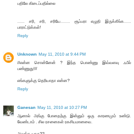
பதிலே கிடைப்பதில்லை
...... சரி, சரி, சரியே........ சூப்பரா எழுதி இருக்கீங்க......
பாராட்டுக்கள்!
Reply
Unknown
May 11, 2010 at 9:44 PM
//என்ன சொன்னேன் ? இந்த பொண்ணு இவ்வளவு ஃபீல்
பண்ணுது!//
எங்களுக்கு தெரியாதா என்ன?
Reply
Ganesan
May 11, 2010 at 10:27 PM
ஆனால் அங்கு போனதற்கு இன்னும் ஒரு காரணமும் உண்டு.
வேண்டாம் . சில ரசனைகள் ரகசியமானவை.
அவங்க யாரு??