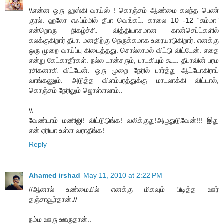
\\என்ன ஒரு ஹஸ்கி வாய்ஸ் ! கொஞ்சம் ஆண்மை கலந்த பெண்
குரல். ஹலோ எஃப்ம்மில் தீபா வெங்கட். காலை 10 -12 “சும்மா”
என்றொரு நிகழ்ச்சி. வித்தியாசமான கான்செப்ட்களில்
கலக்குகிறார் தீபா. மனதிற்கு நெருக்கமாக உரையாடுகிறார். எனக்கு
ஒரு முறை வாய்ப்பு கிடைத்தது. சொல்லாமல் விட்டு விட்டேன். எதை
என்று கேட்காதீர்கள். நல்ல டான்சரும், பாடகியும் கூட. தீபாவின் பரம
ரசிகனாகி விட்டேன். ஒரு முறை நேரில் பார்த்து ஆட்டோகிராப்
வாங்கணும். அடுத்த விளம்பரத்துக்கு மாடலாக்கி விட்டால்,
கொஞ்சம் நேரிலும் ஜொள்ளலாம்..
\\
வேண்டாம் மணிஜி! விட்டுடுங்க! வலிக்குது!அழுதுடுவேன்!!! இது
என் ஏரியா உள்ள வராதீங்க!
Reply
Ahamed irshad
May 11, 2010 at 2:22 PM
//ஆனால் உண்மையில் எனக்கு மிகவும் பிடித்த ஊர்
தஞ்சாவூர்தான்.//
நம்ம ஊரு ஊருதான்..