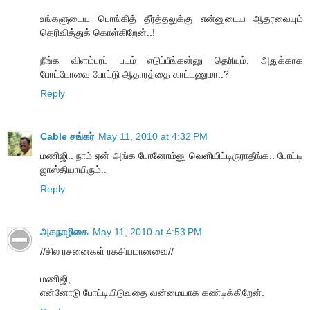
உங்களுடைய பொங்கித் தீர்த்தலுக்கு என்னுடைய ஆதரவையும்
தெரிவித்துக் கொள்கிறேன்..!
நீங்க விளம்பரப் படம் எடுப்பீங்கன்னு தெரியும். அதுக்காக
போட்டோவை போட்டு ஆதாரத்தை காட்டணுமா..?
Reply
Cable சங்கர்
May 11, 2010 at 4:32 PM
மணிஜி.. நாம் ஏன் அங்க போனோம்னு வெளியிட்டிருராதீங்க.. போட்டி
ஜாஸ்தியாயிரும்..
Reply
அகநாழிகை
May 11, 2010 at 4:53 PM
//சில ரசனைகள் ரகசியமானவை//
மணிஜி,
என்னோடு போட்டியிடுவதை வன்மையாக கண்டிக்கிறேன்.