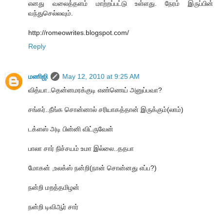
எனது வலைத்தளம் மாற்றப்பட்டு உள்ளது. நேரம் இருப்பின்
வந்துசெல்லவும்.
http://romeowrites.blogspot.com/
Reply
மணிஜி
May 12, 2010 at 9:25 AM
வித்யா..தென்னமரக்குடி எண்ணெய் அனுப்பவா?
சங்கர்..நீங்க சொன்னால் சரியாகத்தான் இருக்கும்(லாம்)
டக்ளஸ் அடி பின்னி விட்ருவேன்
பாலா சார் நிச்சயம் உமா இல்லை..ததபா
மோகன் ,உலக்ஸ் நன்றி(நான் சொன்னது எப்ப?)
நன்றி மறத்தமிழன்
நன்றி டிவிஆர் சார்