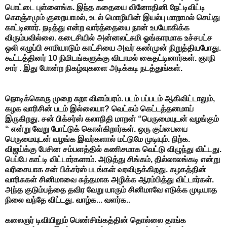
பொட்டை புள்ளைங்க. இந்த கதையை வினோதினி நேட்டிவிட்டி
கொஞ்சமும் குறையாமல், உடல் மொழியின் இயல்பு மாறாமல் செய்து
காட்டினார். நடித்து என்ற வார்த்தையை நான் உபயோகிக்க
விரும்பவில்லை. கடைசியில் அன்னலட்சுமி ஓங்காரமாக உச்சபட்ச
ஒலி எழுப்பி சாமியாடும் காட்சியை அவர் கண்முன் நிறுத்தியபோது.
கூட்டத்தினர் 10 நிமிடங்களுக்கு விடாமல் கைதட்டினார்கள். ஞாநி
சார் . இது போன்ற நிகழ்வுகளை அடிக்கடி நடத்துங்கள்.
நொடிக்கொரு முறை சுறா விளம்பரம். படம் பப்படம் ஆகிவிட்டாலும்,
கழக வாரிசின் படம் இல்லையா? வெட்கம் கெட்டத்தனமாய்
இருகிறது. சன் பிக்சர்ஸ் கலாநிதி மாறன் “பெருமையுடன் வழங்கும்
“ என்று வேறு போட்டுக் கொள்கிறார்கள். ஒரு குப்பையை
பெருமையுடன் வழங்க இவர்களால் மட்டுமே முடியும். நிற்க.
விஜய்க்கு பேசின சம்பளத்தில் கணிசமாக வெட்டு விழுந்து விட்டது.
பெப்பே காட்டி விட்டார்களாம். அடுத்து சிங்கம், தில்லாலங்கடி என்று
வரிசையாக சன் பிக்சர்ஸ் படங்கள் வரவிருக்கிறது. கழகத்தின்
வாரிசுகள் சினிமாவை சுத்தமாக அழிக்க ஆரம்பித்து விட்டார்கள்.
அந்த குடும்பத்தை தவிர வேறு யாரும் சினிமாவே எடுக்க முடியாத
நிலை வந்தே விட்டது. வாழ்க... வளர்க..
கலைஞர் டிவியிலும் பெண்சிங்கத்தின் தொல்லை தாங்க