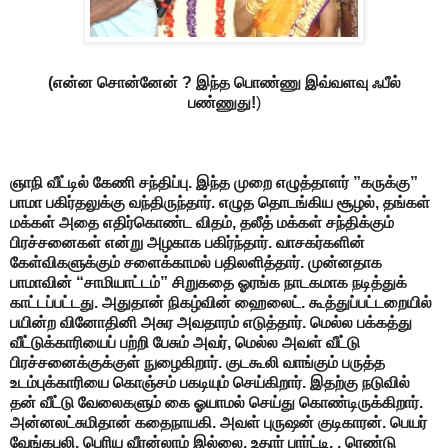
(என்ன சொன்னேன் ? இந்த பொண்ணு இவ்வளவு ஃபீல்
பண்ணுது!
)
ஞாநி வீட்டில் கேணி சந்திப்பு. இந்த முறை எழுத்தாளர் ”கருக்கு”
பாமா பகிர்தலுக்கு வந்திருந்தார். எழுத தொடங்கிய சூழல், தங்கள்
மக்கள் அதை எதிர்கொண்ட விதம், தலீத் மக்கள் சந்திக்கும்
பிரச்சனைகள் என்று அழகாக பகிர்ந்தார். வாசகர்களின்
கேள்விகளுக்கும் சளைக்காமல் பதிலளித்தார். முன்னதாக
பாமாவின் “சாமியாட்டம்” சிறுகதை ஓரங்க நாடகமாக நடித்துக்
காட்டப்பட்டது. அதுதான் நிகழ்வின் ஹைலைட். கூத்துப்பட்டறையில்
பயின்ற வினோதினி அசுர அவதாரம் எடுத்தார். மெல்ல பக்கத்து
வீட்டுக்காரியைப் பற்றி பேசும் அவர், மெல்ல அவள் வீட்டு
பிரச்சனைக்குக்குள் நுழைகிறார். குடகூலி வாங்கும் பருத்த
உடம்புக்காரியை கொஞ்சம் பகடியும் செய்கிறார். இதற்கு நடுவில்
தன் வீட்டு வேலைகளும் கை ஓயாமல் செய்து கொண்டிருக்கிறார்.
அன்னலட்சுமிதான் கதைநாயகி. அவள் புருஷன் குடிகாரன். பெயர்
வேங்கபுலி. பெரிய வீரன்லாம் இல்லை. உதார் பார்ட்டி. . ரெண்டு