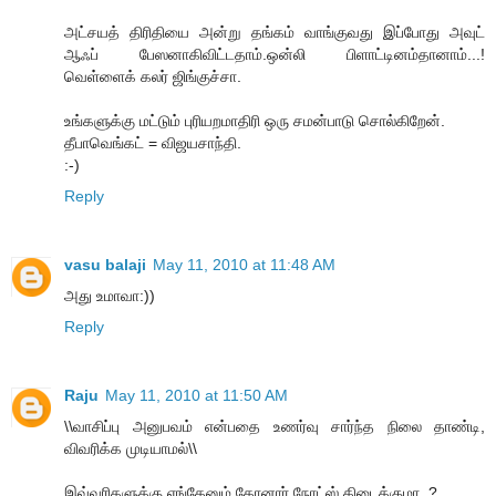
அட்சயத் திரிதியை அன்று தங்கம் வாங்குவது இப்போது அவுட்
ஆஃப் பேஸனாகிவிட்டதாம்.ஒன்லி பிளாட்டினம்தானாம்...!
வெள்ளைக் கலர் ஜிங்குச்சா.
உங்களுக்கு மட்டும் புரியறமாதிரி ஒரு சமன்பாடு சொல்கிறேன்.
தீபாவெங்கட் = விஜயசாந்தி.
:-)
Reply
vasu balaji
May 11, 2010 at 11:48 AM
அது உமாவா:))
Reply
Raju
May 11, 2010 at 11:50 AM
\\வாசிப்பு அனுபவம் என்பதை உணர்வு சார்ந்த நிலை தாண்டி,
விவரிக்க முடியாமல்\\
இவ்வரிகளுக்கு எங்கேனும் கோனார் நோட்ஸ் கிடைக்குமா..?