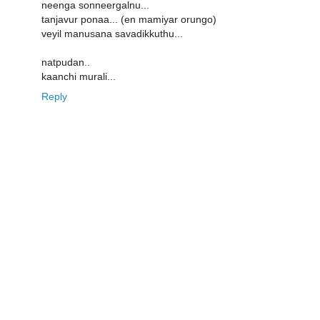
neenga sonneergalnu...
tanjavur ponaa... (en mamiyar orungo)
veyil manusana savadikkuthu...
natpudan..
kaanchi murali...
Reply