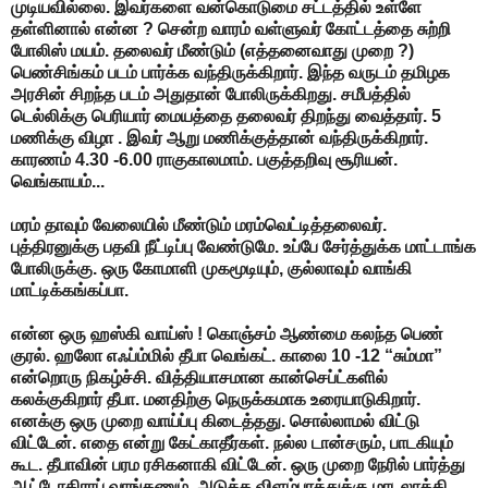
முடியவில்லை. இவர்களை வன்கொடுமை சட்டத்தில் உள்ளே
தள்ளினால் என்ன ? சென்ற வாரம் வள்ளுவர் கோட்டத்தை சுற்றி
போலிஸ் மயம். தலைவர் மீண்டும் (எத்தனைவாது முறை ?)
பெண்சிங்கம் படம் பார்க்க வந்திருக்கிறார். இந்த வருடம் தமிழக
அரசின் சிறந்த படம் அதுதான் போலிருக்கிறது. சமீபத்தில்
டெல்லிக்கு பெரியார் மையத்தை தலைவர் திறந்து வைத்தார். 5
மணிக்கு விழா . இவர் ஆறு மணிக்குத்தான் வந்திருக்கிறார்.
காரணம் 4.30 -6.00 ராகுகாலமாம். பகுத்தறிவு சூரியன்.
வெங்காயம்...
மரம் தாவும் வேலையில் மீண்டும் மரம்வெட்டித்தலைவர்.
புத்திரனுக்கு பதவி நீட்டிப்பு வேண்டுமே. உப்பே சேர்த்துக்க மாட்டாங்க
போலிருக்கு. ஒரு கோமாளி முகமூடியும், குல்லாவும் வாங்கி
மாட்டிக்கங்கப்பா.
என்ன ஒரு ஹஸ்கி வாய்ஸ் ! கொஞ்சம் ஆண்மை கலந்த பெண்
குரல். ஹலோ எஃப்ம்மில் தீபா வெங்கட். காலை 10 -12 “சும்மா”
என்றொரு நிகழ்ச்சி. வித்தியாசமான கான்செப்ட்களில்
கலக்குகிறார் தீபா. மனதிற்கு நெருக்கமாக உரையாடுகிறார்.
எனக்கு ஒரு முறை வாய்ப்பு கிடைத்தது. சொல்லாமல் விட்டு
விட்டேன். எதை என்று கேட்காதீர்கள். நல்ல டான்சரும், பாடகியும்
கூட. தீபாவின் பரம ரசிகனாகி விட்டேன். ஒரு முறை நேரில் பார்த்து
ஆட்டோகிராப் வாங்கணும். அடுத்த விளம்பரத்துக்கு மாடலாக்கி