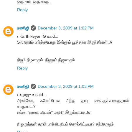
ஒரு சார்..ஒரு சாரு..
Reply
மணிஜி
December 3, 2009 at 1:02 PM
/ Karthikeyan G said...
Sir, நேரில் பார்த்தபோது இன்னும் யூத்தாக இருந்தீர்கள்..//
நிஜம் நிழலாகும்..நிழலும் நிஜமாகும்
Reply
மணிஜி
December 3, 2009 at 1:03 PM
/ ♠ ராஜு ♠ said...
அண்ணே, ஃபோட்டோல அந்த தாடி வச்சுருக்கரவருதான்
சாருவா...?
நல்லா "நானா படேகர்" மாதிரி இருக்காபல..!//
நீ ஒருத்தன் தான் பாக்கி..நீயும் சொல்லிட்டியா? சந்தோஷம்