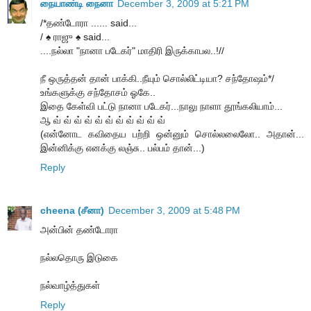
நையாண்டி நைனா
December 3, 2009 at 5:21 PM
/*தண்டோரா ...... said...
/ ♠ ராஜு ♠ said...
....நல்லா "நானா படேகர்" மாதிரி இருக்காபல..!//
நீ ஒருத்தன் தான் பாக்கி..நீயும் சொல்லிட்டியா? சந்தோஷம்*/
உங்களுக்கு சந்தோசம் ஓகே..
இதை கேள்வி பட்டு நானா படேகர்...நாலு நாளா தூங்கலியாம்...
ஆ வ் வ் வ் வ் வ் வ் வ் வ் வ் வ் வ்
(என்னோட கவிதைய பற்றி ஒன்னும் சொல்லலைலோ.. அதான்...
இன்னிக்கு எனக்கு லஞ்சு.. பல்பம் தான்...)
Reply
cheena (சீனா)
December 3, 2009 at 5:48 PM
அன்பின் தண்டோரா
நல்லதொரு இடுகை
நல்வாழ்த்துகள்
Reply