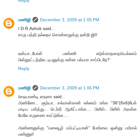
Reply
மணிஜி
December 3, 2009 at 1:05 PM
/ D.R.Ashok said...
சாரு பத்தி நல்லதா சொன்னதுக்கு நன்றி ஜி//
ஏன்யா..போன் பண்ணி எடுக்காததையெல்லாம்
பின்னூட்டத்தில..டிபனுக்கு என்ன பல்பமா சாப்பிடறே?
Reply
மணிஜி
December 3, 2009 at 1:06 PM
/நையாண்டி நைனா said...
அண்ணே... சூர்யா, சல்மான்கான் எல்லாம் உங்க "36"(6x6)பேக்
பாடிய பார்த்து... டெர்ரர் ஆகிட்டாங்க.... பிளீஸ்.. பிளீஸ் அவங்க
மேலே கருணை காட்டுங்க....
அண்ணனுக்கு "மலையூர் மம்பட்டியான்" போர்வை ஒன்னு பார்சல்
பண்ணு//