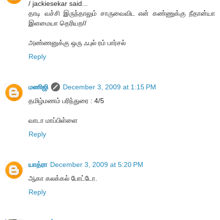
/ jackiesekar said...
தாடி வச்சி இருந்தாலும் சாருவைவிட என் கண்ணுக்கு நீதான்யா
இளமையா தெரியற//
அண்ணனுக்கு ஒரு ஃபுல் ரம் பார்சல்
Reply
மணிஜி
December 3, 2009 at 1:15 PM
தமிழ்மணம் பரிந்துரை : 4/5
வாடா மாப்பிள்ளை
Reply
யாத்ரா
December 3, 2009 at 5:20 PM
ஆகா கலக்கல் போட்டோ.
Reply