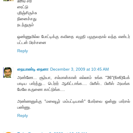
athu சரி
ரைட்டு
புரிஞ்சிருச்சு
நினைச்சது
நடந்துரும்
ஒண்ணுமில்ல போட்டிக்கு கவிதை எழுதி பழகுவதால் வந்த எண்டர்
பட்டன் பிரச்சனை
Reply
நையாண்டி நைனா
December 3, 2009 at 10:45 AM
அண்ணே... சூர்யா, சல்மான்கான் எல்லாம் உங்க "36"(6x6)பேக்
பாடிய பார்த்து... டெர்ரர் ஆகிட்டாங்க.... பிளீஸ்.. பிளீஸ் அவங்க
மேலே கருணை காட்டுங்க....
அண்ணனுக்கு "மலையூர் மம்பட்டியான்" போர்வை ஒன்னு பார்சல்
பண்ணு.
Reply