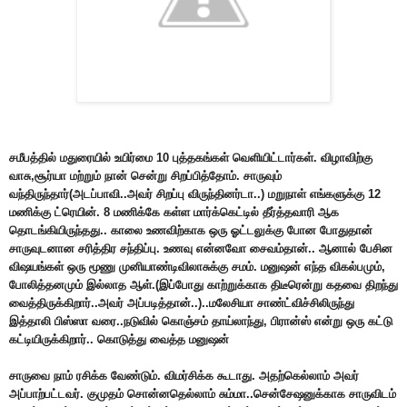
சமீபத்தில் மதுரையில் உயிர்மை 10 புத்தகங்கள் வெளியிட்டார்கள். விழாவிற்கு
வாசு,சூர்யா மற்றும் நான் சென்று சிறப்பித்தோம். சாருவும்
வந்திருந்தார்(அடப்பாவி..அவர் சிறப்பு விருந்தினர்டா..) மறுநாள் எங்களுக்கு 12
மணிக்கு ட்ரெயின். 8 மணிக்கே கள்ள மார்க்கெட்டில் தீர்த்தவாரி ஆக
தொடங்கியிருந்தது.. காலை உணவிற்காக ஒரு ஓட்டலுக்கு போன போதுதான்
சாருவுடனான சரித்திர சந்திப்பு. உணவு என்னவோ சைவம்தான்.. ஆனால் பேசின
விஷயங்கள் ஒரு மூணு முனியாண்டிவிலாசுக்கு சமம். மனுஷன் எந்த விகல்பமும்,
போலித்தனமும் இல்லாத ஆள்.(இப்போது காற்றுக்காக திடீரென்று கதவை திறந்து
வைத்திருக்கிறார்..அவர் அப்படித்தான்..)..மலேசியா சாண்ட்விச்சிலிருந்து
இத்தாலி பிஸ்ஸா வரை..நடுவில் கொஞ்சம் தாய்லாந்து, பிரான்ஸ் என்று ஒரு கட்டு
கட்டியிருக்கிறார்.. கொடுத்து வைத்த மனுஷன்
சாருவை நாம் ரசிக்க வேண்டும். விமர்சிக்க கூடாது. அதற்கெல்லாம் அவர்
அப்பாற்பட்டவர். குமுதம் சொன்னதெல்லாம் சும்மா..சென்சேஷனுக்காக சாருவிடம்