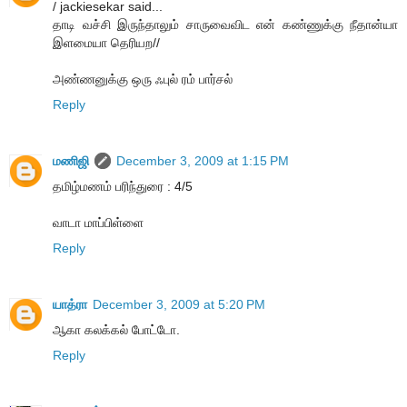
/ jackiesekar said...
தாடி வச்சி இருந்தாலும் சாருவைவிட என் கண்ணுக்கு நீதான்யா
இளமையா தெரியற//
அண்ணனுக்கு ஒரு ஃபுல் ரம் பார்சல்
Reply
மணிஜி
December 3, 2009 at 1:15 PM
தமிழ்மணம் பரிந்துரை : 4/5
வாடா மாப்பிள்ளை
Reply
யாத்ரா
December 3, 2009 at 5:20 PM
ஆகா கலக்கல் போட்டோ.
Reply