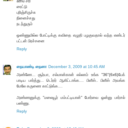
athu சரி
ரைட்டு
புரிஞ்சிருச்சு
நினைச்சது
நடந்துரும்
ஒண்ணுமில்ல போட்டிக்கு கவிதை எழுதி பழகுவதால் வந்த எண்டர்
பட்டன் பிரச்சனை
Reply
நையாண்டி நைனா
December 3, 2009 at 10:45 AM
அண்ணே... சூர்யா, சல்மான்கான் எல்லாம் உங்க "36"(6x6)பேக்
பாடிய பார்த்து... டெர்ரர் ஆகிட்டாங்க.... பிளீஸ்.. பிளீஸ் அவங்க
மேலே கருணை காட்டுங்க....
அண்ணனுக்கு "மலையூர் மம்பட்டியான்" போர்வை ஒன்னு பார்சல்
பண்ணு.
Reply