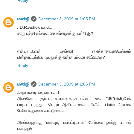
Reply
மணிஜி
December 3, 2009 at 1:05 PM
/ D.R.Ashok said...
சாரு பத்தி நல்லதா சொன்னதுக்கு நன்றி ஜி//
ஏன்யா..போன் பண்ணி எடுக்காததையெல்லாம்
பின்னூட்டத்தில..டிபனுக்கு என்ன பல்பமா சாப்பிடறே?
Reply
மணிஜி
December 3, 2009 at 1:06 PM
/நையாண்டி நைனா said...
அண்ணே... சூர்யா, சல்மான்கான் எல்லாம் உங்க "36"(6x6)பேக்
பாடிய பார்த்து... டெர்ரர் ஆகிட்டாங்க.... பிளீஸ்.. பிளீஸ் அவங்க
மேலே கருணை காட்டுங்க....
அண்ணனுக்கு "மலையூர் மம்பட்டியான்" போர்வை ஒன்னு பார்சல்
பண்ணு//