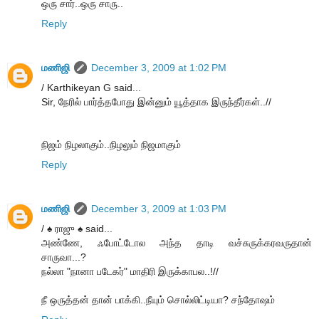
ஒரு சார்..ஒரு சாரு..
Reply
மணிஜி
December 3, 2009 at 1:02 PM
/ Karthikeyan G said...
Sir, நேரில் பார்த்தபோது இன்னும் யூத்தாக இருந்தீர்கள்..//
நிஜம் நிழலாகும்..நிழலும் நிஜமாகும்
Reply
மணிஜி
December 3, 2009 at 1:03 PM
/ ♠ ராஜு ♠ said...
அண்ணே, ஃபோட்டோல அந்த தாடி வச்சுருக்கரவருதான்
சாருவா...?
நல்லா "நானா படேகர்" மாதிரி இருக்காபல..!//
நீ ஒருத்தன் தான் பாக்கி..நீயும் சொல்லிட்டியா? சந்தோஷம்