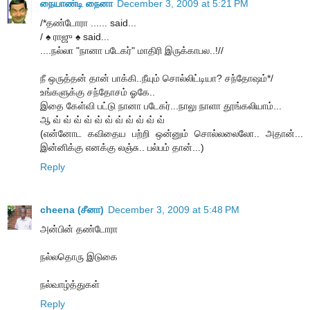
நையாண்டி நைனா
December 3, 2009 at 5:21 PM
/*தண்டோரா ...... said...
/ ♠ ராஜு ♠ said...
....நல்லா "நானா படேகர்" மாதிரி இருக்காபல..!//
நீ ஒருத்தன் தான் பாக்கி..நீயும் சொல்லிட்டியா? சந்தோஷம்*/
உங்களுக்கு சந்தோசம் ஓகே..
இதை கேள்வி பட்டு நானா படேகர்...நாலு நாளா தூங்கலியாம்...
ஆ வ் வ் வ் வ் வ் வ் வ் வ் வ் வ் வ்
(என்னோட கவிதைய பற்றி ஒன்னும் சொல்லலைலோ.. அதான்...
இன்னிக்கு எனக்கு லஞ்சு.. பல்பம் தான்...)
Reply
cheena (சீனா)
December 3, 2009 at 5:48 PM
அன்பின் தண்டோரா
நல்லதொரு இடுகை
நல்வாழ்த்துகள்
Reply