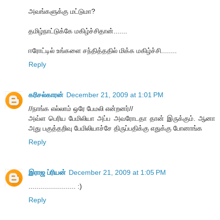
அவங்களுக்கு மட்டுமா?
தமிழ்நாட்டுக்கே மகிழ்ச்சிதான்.......
ஈரோட்டில் உங்களை சந்தித்ததில் மிக்க மகிழ்ச்சி........
Reply
க‌ரிச‌ல்கார‌ன்
December 21, 2009 at 1:01 PM
//நாங்க எல்லாம் ஒரே பேமலி என்றனர்//
அவ்ள‌ பெரிய‌ பேமிலியா அப்ப‌ அவ‌ரோடதா தான் இருக்கும். ஆனா
அது ப‌குத்த‌றிவு பேமிலியாச்சே திருப்ப‌திக்கு எதுக்கு போனாங்க‌
Reply
இராஜ ப்ரியன்
December 21, 2009 at 1:05 PM
........................ :)
Reply