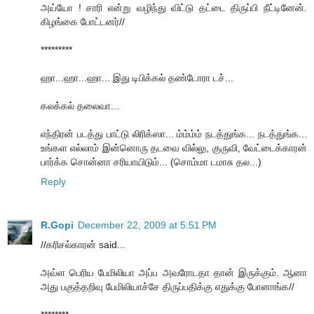
அய்யோ ! சாரி என்று வழிந்து விட்டு தட்டை திருப்பி நீட்டினேன்.
கிழங்கை போட்டனர்//
*********
ஹா...ஹா...ஹா... இது டிபிக்கல் தண்டோரா டச்...
கலக்கல் தலைவா...
எந்திரன் படத்து பாட்டு லிரிக்ஸா... ம்ம்ம்ம் நடத்துங்க... நடத்துங்க...
உங்கள எல்லாம் இன்னொரு தடவை வில்லு, குருவி, வேட்டைக்காரன்
பார்க்க சொன்னா சரியாயிடும்... (சொம்மா டமாசு தல...)
Reply
R.Gopi
December 22, 2009 at 5:51 PM
//கரிசல்காரன் said...
அவ்ள‌ பெரிய‌ பேமிலியா அப்ப‌ அவ‌ரோடதா தான் இருக்கும். ஆனா
அது ப‌குத்த‌றிவு பேமிலியாச்சே திருப்ப‌திக்கு எதுக்கு போனாங்க‌//