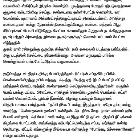
வயலன்சும் ஸ்கிரிப்டில் இருக்க வேண்டும். முடிந்தவரை மோதல் ஏற்படுவதற்கான
சூழலை எஸ்டாபிளிஷ செய்து, சண்டையை தள்ளீ போட்டு கொண்டே வர
வேண்டும். உதாரணம் அக்னிநட்சத்திரமும்,உதயம் திரைப்படங்கள். அடுத்தது
சண்டைதான் என்று ஆடியன்ஸ் நினைக்கும்போது, சண்டை வந்தால் அது
சிரிப்புக்காட்சியாகி விடுகிறது. வேட்டைக்காரனிலும் அதுதான் நடக்கிறது.தலை
நடிகர் மற்றும் அனைத்து இளைய நடிகர்களுக்கும் கொண்டாட்டமாம் வேட்டை
வீழ்ந்ததில்.
முதல் நாள் ரசிகனுக்கு ஒருவித கிக்தான். தன் தலைவன் படத்தை பார்ப்பதில்.
அது படத்தின் ரிசல்ட்டை தீர்மானிக்காது. அவனை மறுபடியும் பார்க்க
சொல்லுங்கள் பார்ப்போம்.அடிக்க வருவானய்யா.
குடும்பத்துடன் திருப்பதிக்கு போயிருந்தேன். ரிட்டர்ன் சப்தகிரி ரயிலில்.
சென்னையிலிருந்து ரயில் வந்தது. அடித்து ,பிடித்து ஏறி இடம் போட்டு விட்டு
பார்த்தால் பிளாட்பாரத்தில் அன்னதானம் செய்துகொண்டிருந்தார்கள். அருகில்
போய் பாக்கு மட்டை பிளேட்டை எடுத்துக் கொண்டு முதலில் பொங்கல், சட்னி
வாங்கி கொண்டேன். பூரியும் இரண்டு. கிழங்கு வாங்கும் போதுதான்
வித்தியாசமாக பார்த்தனர். “தம்பி நீங்க ? என்று இழுத்தனர். ஏதோ தப்பு என்று
உணர்ந்து “அன்னதானம் தானே? என்றேன். அட நீங்க வேற. நாங்க எல்லாம் ஒரே
பேமலி என்றனர். அய்யோ ! சாரி என்று வழிந்து விட்டு தட்டை திருப்பி நீட்டினேன்.
கிழங்கை போட்டனர். அங்கிருந்து கம்பார்ட்மெண்டிற்கு எப்படி வந்தேன் என்றே
தெரியாது. வீட்டில் எங்களுக்கு இல்லையா என்றதற்கு “போங்கடி பிச்சைகாரிகளா”
என்று வாயில் வந்தது.