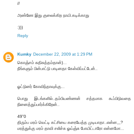
//
அண்ணே இது குலைக்கிற நாயி.கடிக்காது
:)))
Reply
Kumky
December 22, 2009 at 1:29 PM
கொஞ்சம் சுதிசுத்தம்தான்)...
நீங்களும் பின்பாட்டு பாடினதா கேள்விப்பட்டேன்..
ஓட்டுனர் கோவிந்தாவுக்கு...
பொது இடங்களில்..தம்பியண்ணன் சத்தமாக கூப்பிடுவதை
நினைத்துப்பார்க்கிறேன்..
49”0
திரும்ப மரம் வெட்டி கட்சியை கரையேத்த முடியாதா..என்ன,,,?
மரத்துக்கு மரம் தாவி சலிச்சு ஓய்ஞ்சு போயிட்டாரோ என்னமோ...