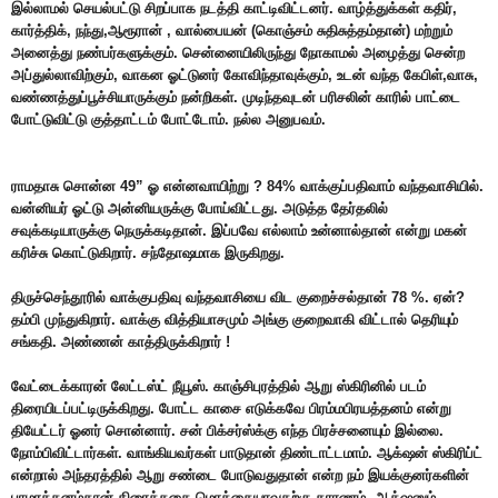
இல்லாமல் செயல்பட்டு சிறப்பாக நடத்தி காட்டிவிட்டனர். வாழ்த்துக்கள் கதிர்,
கார்த்திக், நந்து,ஆரூரான் , வால்பையன் (கொஞ்சம் சுதிசுத்தம்தான்) மற்றும்
அனைத்து நண்பர்களுக்கும். சென்னையிலிருந்து நோகாமல் அழைத்து சென்ற
அப்துல்லாவிற்கும், வாகன ஓட்டுனர் கோவிந்தாவுக்கும், உடன் வந்த கேபிள்,வாசு,
வண்ணத்துப்பூச்சியாருக்கும் நன்றிகள். முடிந்தவுடன் பரிசலின் காரில் பாட்டை
போட்டுவிட்டு குத்தாட்டம் போட்டோம். நல்ல அனுபவம்.
ராமதாசு சொன்ன 49” ஓ என்னவாயிற்று ? 84% வாக்குப்பதிவாம் வந்தவாசியில்.
வன்னியர் ஓட்டு அன்னியருக்கு போய்விட்டது. அடுத்த தேர்தலில்
சவுக்கடியாருக்கு நெருக்கடிதான். இப்பவே எல்லாம் உன்னால்தான் என்று மகன்
கரிச்சு கொட்டுகிறார். சந்தோஷமாக இருகிறது.
திருச்செந்தூரில் வாக்குபதிவு வந்தவாசியை விட குறைச்சல்தான் 78 %. ஏன்?
தம்பி முந்துகிறார். வாக்கு வித்தியாசமும் அங்கு குறைவாகி விட்டால் தெரியும்
சங்கதி. அண்ணன் காத்திருக்கிறார் !
வேட்டைக்காரன் லேட்டஸ்ட் நீயூஸ். காஞ்சிபுரத்தில் ஆறு ஸ்கிரினில் படம்
திரையிடப்பட்டிருக்கிறது. போட்ட காசை எடுக்கவே பிரம்மபிரயத்தனம் என்று
தியேட்டர் ஓனர் சொன்னார். சன் பிக்சர்ஸ்க்கு எந்த பிரச்சனையும் இல்லை.
நோம்பிவிட்டார்கள். வாங்கியவர்கள் பாடுதான் திண்டாட்டமாம். ஆக்‌ஷன் ஸ்கிரிப்ட்
என்றால் அந்தரத்தில் ஆறு சண்டை போடுவதுதான் என்ற நம் இயக்குனர்களின்
பாமரத்தனம்தான் திரைக்கதை மொக்கையாவதற்கு காரணம். ஆக்‌ஷனும்,