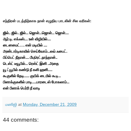
எந்திரன் படத்திற்காக நான் எழுதிய பாடலின் சில வரிகள்:
..
..
...
...
...
....
ஜில்
ஜில்
ஜில்
ஜொள்
ஜொள்
ஜொள்
.
.
....
....
ஆர்
டி
எக்ஃஸ்
உன்
விழியில்
….
....
டைனமைட்
என்
மடியில்
...
.
அண்டார்டிகாவில்
செய்வோம்
லவ்
ஃபைட்
....
.
..
பிப்பெட்
நீதான்
பீயுரெட்
நாந்தான்
...
..
டெஸ்ட்
டீயூபில்
ரெஸ்ட்
இனி
அதை
.....
யூ
ட்யூபில்
கண்டு
நீ
களி
ஹனி
......
...
கூகுளில்
தேடி
குயிக்
டைமில்
கூடி
.....
...
பிளாக்குகளில்
பாடி
பாரடைஸ்
போகலாம்
என்
பிளாக்
பெர்ரி
நீ
வாடி
மணிஜி
at
Monday, December 21, 2009
44 comments: