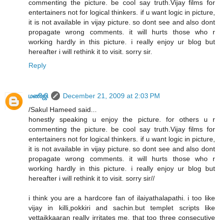
commenting the picture. be cool say truth.Vijay films for
entertainers not for logical thinkers. if u want logic in picture,
it is not available in vijay picture. so dont see and also dont
propagate wrong comments. it will hurts those who r
working hardly in this picture. i really enjoy ur blog but
hereafter i will rethink it to visit. sorry sir.
Reply
மணிஜி
December 21, 2009 at 2:03 PM
/Sakul Hameed said...
honestly speaking u enjoy the picture. for others u r
commenting the picture. be cool say truth.Vijay films for
entertainers not for logical thinkers. if u want logic in picture,
it is not available in vijay picture. so dont see and also dont
propagate wrong comments. it will hurts those who r
working hardly in this picture. i really enjoy ur blog but
hereafter i will rethink it to visit. sorry sir//
i think you are a hardcore fan of ilaiyathalapathi. i too like
vijay in killi,pokkiri and sachin.but templet scripts like
vettaikkaaran really irritates me. that too three consecutive