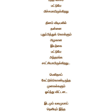
மட்டுமே
மிச்சமாயிருக்கிறது
தினம் விடியலில்
தன்னை
புதுப்பித்துக் கொள்ளும்
அழகான
இயற்கை
மட்டுமே
அந்தரங்க
சாட்சியாயிருக்கிறது..
மெலிதாய்
கேட்டுக்கொண்டிருந்த
முனகல்களும்
ஓய்ந்து விட்டன..
இடமும் வலமுமாய்
நெளியும் இந்த