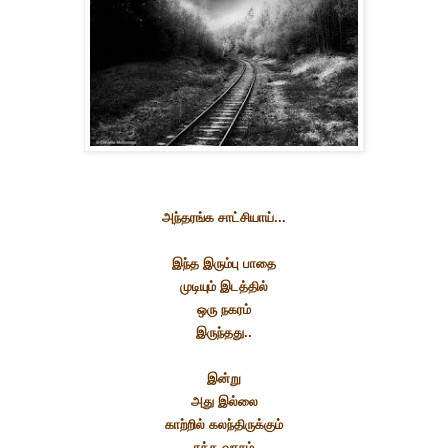
அந்தரங்க சாட்சியாய்...
இந்த இரும்பு பாதை
முடியும் இடத்தில்
ஒரு நகரம்
இருந்தது..
இன்று
அது இல்லை
காற்றில் கலந்திருக்கும்
ரத்த வாசம்