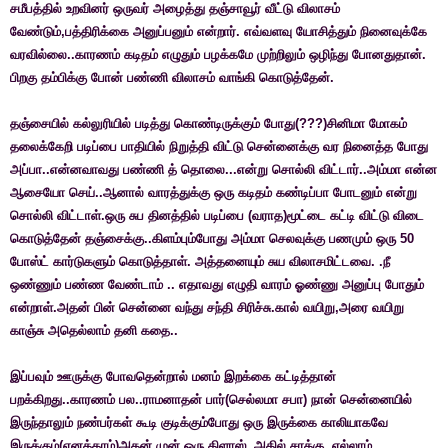
சமீபத்தில் உறவினர் ஒருவர் அழைத்து தஞ்சாவூர் வீட்டு விலாசம்
வேண்டும்,பத்திரிக்கை அனுப்பனும்
என்றார்
. எவ்வளவு யோசித்தும்
நினைவுக்கே
வரவில்லை..காரணம் கடிதம் எழுதும்
பழக்கமே
முற்றிலும் ஒழிந்து போனதுதான்.
பிறகு தம்பிக்கு போன் பண்ணி விலாசம் வாங்கி கொடுத்தேன்.
தஞ்சையில் கல்லுரியில் படித்து கொண்டிருக்கும் போது(???)சினிமா மோகம்
தலைக்கேறி படிப்பை பாதியில் நிறுத்தி விட்டு சென்னைக்கு வர நினைத்த போது
அப்பா..என்னவாவது பண்ணி த் தொலை...என்று சொல்லி விட்டார்..அம்மா என்ன
ஆசையோ செய்..ஆனால் வாரத்துக்கு ஒரு கடிதம் கண்டிப்பா போடனும் என்று
சொல்லி விட்டாள்.ஒரு சுப தினத்தில் படிப்பை (வராத)மூட்டை கட்டி விட்டு விடை
கொடுத்தேன் தஞ்சைக்கு..கிளம்பும்போது அம்மா செலவுக்கு பணமும் ஒரு 50
போஸ்ட் கார்டுகளும் கொடுத்தாள். அத்தனையும் சுய விலாசமிட்டவை. .நீ
ஒண்ணும் பண்ண வேண்டாம் .. எதாவது எழுதி வாரம் ஓண்ணு அனுப்பு போதும்
என்றாள்.அதன் பின் சென்னை வந்து சந்தி சிரிச்சு.கால் வயிறு,அரை வயிறு
காஞ்சு அதெல்லாம் தனி கதை..
இப்பவும் ஊருக்கு போவதென்றால் மனம் இறக்கை கட்டித்தான்
பறக்கிறது..காரணம்
பல
..
ராமனாதன் பார்(செல்லமா சபா) நான் சென்னையில்
இருந்தாலும் நண்பர்கள் கூடி குடிக்கும்போது ஒரு இருக்கை காலியாகவே
இருக்கும்(எனக்காம்)அதன் முன் ஒரு கிளாஸ்..அதில் சரக்கு..எல்லாம்