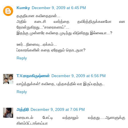
Kumky
December 9, 2009 at 6:45 PM
தகுதியான கவிதைதான்...
அதில் கடைசி வார்த்தை தவிர்த்திருக்கலாமோ என
தோன்றுகிறது...”சாரைகளாய்”...
இதற்கு முன்னரே கவிதை முடிந்து விடுகிறது இல்லையா...?
ஊர்...நினைவு...ஏக்கம்...
ப்ரகாரங்களின் கதை ஏதேனும் தொடருமா?
Reply
T.V.ராதாகிருஷ்ணன்
December 9, 2009 at 6:56 PM
வாழ்த்துக்கள்! கவிதை, புத்தகத்தில் வர இருப்பதற்கு..
Reply
அத்திரி
December 9, 2009 at 7:06 PM
உரையாடல் போட்டி வந்தாலும் வந்தது.....ஆளாளுக்கு
கிளம்பிட்டாங்கய்யா