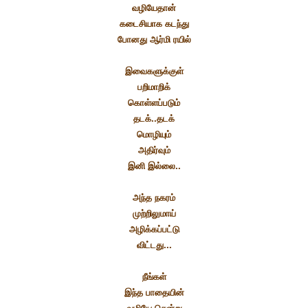
வழியேதான்
கடைசியாக கடந்து
போனது ஆர்மி ரயில்
இவைகளுக்குள்
பறிமாறிக்
கொள்ளப்படும்
தடக்..தடக்
மொழியும்
அதிர்வும்
இனி இல்லை..
அந்த நகரம்
முற்றிலுமாய்
அழிக்கப்பட்டு
விட்டது...
நீங்கள்
இந்த பாதையின்