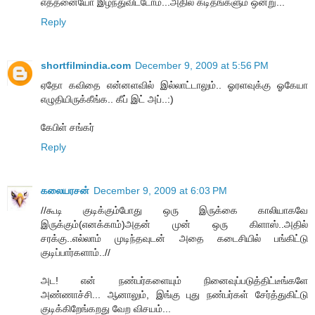
எத்தனையோ இழந்துவிட்டோம்...அதில் கடிதங்களும் ஒன்று...
Reply
shortfilmindia.com
December 9, 2009 at 5:56 PM
ஏதோ கவிதை என்னளவில் இல்லாட்டாலும்.. ஓரளவுக்கு ஓகேயா
எழுதியிருக்கீங்க.. கீப் இட் அப்..:)
கேபிள் சங்கர்
Reply
கலையரசன்
December 9, 2009 at 6:03 PM
//கூடி குடிக்கும்போது ஒரு இருக்கை காலியாகவே
இருக்கும்(எனக்காம்)அதன் முன் ஒரு கிளாஸ்..அதில்
சரக்கு..எல்லாம் முடிந்தவுடன் அதை கடைசியில் பங்கிட்டு
குடிப்பார்களாம்..//
அட! என் நண்பர்களையும் நினைவுப்படுத்திட்டீங்களே
அண்ணாச்சி... ஆனாலும், இங்கு புது நண்பர்கள் சேர்த்துகிட்டு
குடிக்கிறேங்கறது வேற விசயம்...