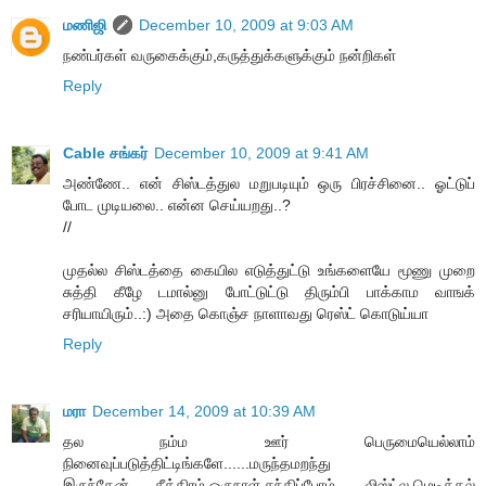
மணிஜி
December 10, 2009 at 9:03 AM
நண்பர்கள் வருகைக்கும்,கருத்துக்களுக்கும் நன்றிகள்
Reply
Cable சங்கர்
December 10, 2009 at 9:41 AM
அண்ணே.. என் சிஸ்டத்துல மறுபடியும் ஒரு பிரச்சினை.. ஓட்டுப்
போட முடியலை.. என்ன செய்யறது..?
//
முதல்ல சிஸ்டத்தை கையில எடுத்துட்டு உங்களையே மூணு முறை
சுத்தி கீழே டமால்னு போட்டுட்டு திரும்பி பாக்காம வாஙக்
சரியாயிரும்..:) அதை கொஞ்ச நாளாவது ரெஸ்ட் கொடுய்யா
Reply
மரா
December 14, 2009 at 10:39 AM
தல நம்ம ஊர் பெருமையெல்லாம்
நினைவுப்படுத்திட்டிங்களே......மருந்தமறந்து
இருந்தேன்......சீக்கிரம் ஒருநாள் சந்திப்போம்... ...லிஸ்ட்ல மெடிக்கல்