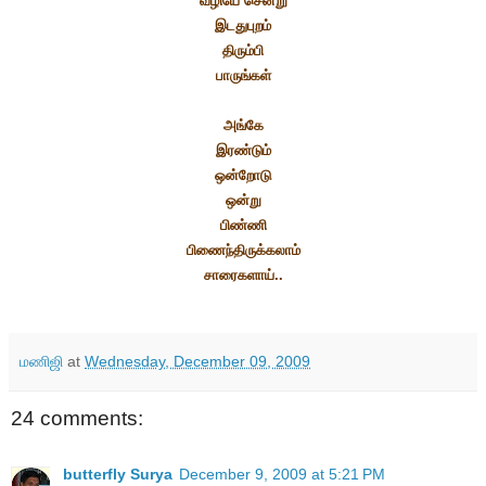
வழியே சென்று
இடதுபுறம்
திரும்பி
பாருங்கள்
அங்கே
இரண்டும்
ஒன்றோடு
ஒன்று
பிண்ணி
பிணைந்திருக்கலாம்
சாரைகளாய்..
மணிஜி
at
Wednesday, December 09, 2009
24 comments:
butterfly Surya
December 9, 2009 at 5:21 PM