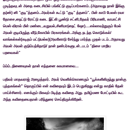
முடிந்தவுடன் அதை கடைசியில் பங்கிட்டு குடிப்பார்களாம்..(அதாவது நான் இங்கு
த(ண்) னி "குடி"த்தனம்..அவர்கள் கூட்டு "குடி" த்தனம்". பின் காபி பேலஸ் ரவா
தோசை,நைட்டு ரோட்டு கடை இட்லி பூண்டு சட்னி,தேவர் பிரியாணி, காமாட்சி
மெஸ் விரால் மீன் மண்டை,வறுவல்,சினிமா(நைட் ஷோ)....எல்லாவற்றுகும் மேல்
அவள் குடியிருந்த வீடு,கோயில் பிரகாரங்கள்..அங்கு நடந்த கொடுக்கல்/
வாங்கல்கள்(கடிதம் மட்டுமல்ல)(அவளோடு சேர்ந்து பார்த்த முதல் படம்..அதாவது
அவள் அவள் குடும்பத்தோடு/ நான் நண்பர்களுடன்..படம் "திசை மாறிய
பறவைகள்"
ம்ம்ம்..நிணைவுகள் தான் எத்தனை சுகமானவை...
பதிவர் மாதவராஜ் அழைத்தார். அவர் வெளிக்கொணரும் “பூக்களிலிருந்து நான்கு
புத்தகங்கள்” தொகுப்பில் என் கவிதையும் இடம் பெறுகிறது என்று காதில் தேன்
பாய்ச்சினார். எனக்கும் மிகவும் பிடித்த கவிதை அது. தமிழ்மண போட்டியில் கூட
அந்த கவிதையைதான் பரிந்துரை செய்திருக்கிறேன்.