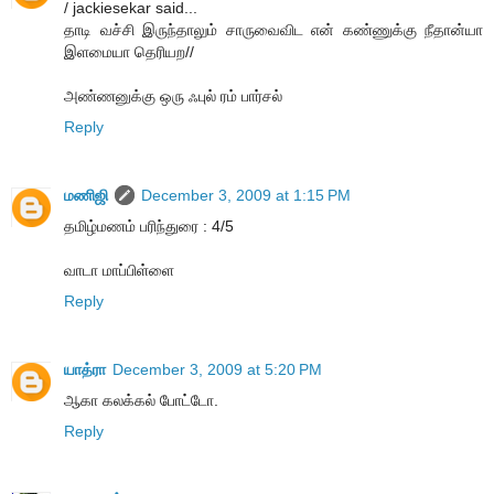
/ jackiesekar said...
தாடி வச்சி இருந்தாலும் சாருவைவிட என் கண்ணுக்கு நீதான்யா
இளமையா தெரியற//
அண்ணனுக்கு ஒரு ஃபுல் ரம் பார்சல்
Reply
மணிஜி
December 3, 2009 at 1:15 PM
தமிழ்மணம் பரிந்துரை : 4/5
வாடா மாப்பிள்ளை
Reply
யாத்ரா
December 3, 2009 at 5:20 PM
ஆகா கலக்கல் போட்டோ.
Reply