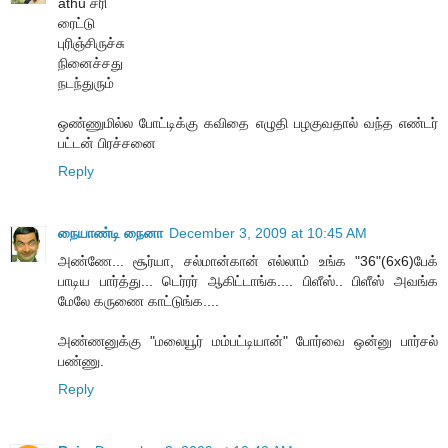
athu சரி
ரைட்டு
புரிஞ்சிருச்சு
நினைச்சது
நடந்துரும்
ஒண்ணுமில்ல போட்டிக்கு கவிதை எழுதி பழகுவதால் வந்த எண்டர்
பட்டன் பிரச்சனை
Reply
நையாண்டி நைனா
December 3, 2009 at 10:45 AM
அண்ணே... சூர்யா, சல்மான்கான் எல்லாம் உங்க "36"(6x6)பேக்
பாடிய பார்த்து... டெர்ரர் ஆகிட்டாங்க.... பிளீஸ்.. பிளீஸ் அவங்க
மேலே கருணை காட்டுங்க....
அண்ணனுக்கு "மலையூர் மம்பட்டியான்" போர்வை ஒன்னு பார்சல்
பண்ணு.
Reply