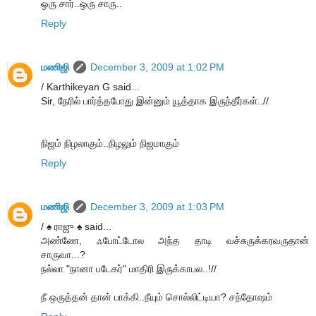
ஒரு சார்..ஒரு சாரு..
Reply
மணிஜி
December 3, 2009 at 1:02 PM
/ Karthikeyan G said...
Sir, நேரில் பார்த்தபோது இன்னும் யூத்தாக இருந்தீர்கள்..//
நிஜம் நிழலாகும்..நிழலும் நிஜமாகும்
Reply
மணிஜி
December 3, 2009 at 1:03 PM
/ ♠ ராஜு ♠ said...
அண்ணே, ஃபோட்டோல அந்த தாடி வச்சுருக்கரவருதான்
சாருவா...?
நல்லா "நானா படேகர்" மாதிரி இருக்காபல..!//
நீ ஒருத்தன் தான் பாக்கி..நீயும் சொல்லிட்டியா? சந்தோஷம்