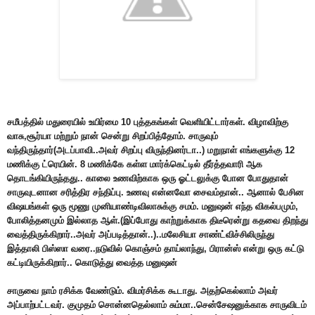
சமீபத்தில் மதுரையில் உயிர்மை 10 புத்தகங்கள் வெளியிட்டார்கள். விழாவிற்கு
வாசு,சூர்யா மற்றும் நான் சென்று சிறப்பித்தோம். சாருவும்
வந்திருந்தார்(அடப்பாவி..அவர் சிறப்பு விருந்தினர்டா..) மறுநாள் எங்களுக்கு 12
மணிக்கு ட்ரெயின். 8 மணிக்கே கள்ள மார்க்கெட்டில் தீர்த்தவாரி ஆக
தொடங்கியிருந்தது.. காலை உணவிற்காக ஒரு ஓட்டலுக்கு போன போதுதான்
சாருவுடனான சரித்திர சந்திப்பு. உணவு என்னவோ சைவம்தான்.. ஆனால் பேசின
விஷயங்கள் ஒரு மூணு முனியாண்டிவிலாசுக்கு சமம். மனுஷன் எந்த விகல்பமும்,
போலித்தனமும் இல்லாத ஆள்.(இப்போது காற்றுக்காக திடீரென்று கதவை திறந்து
வைத்திருக்கிறார்..அவர் அப்படித்தான்..)..மலேசியா சாண்ட்விச்சிலிருந்து
இத்தாலி பிஸ்ஸா வரை..நடுவில் கொஞ்சம் தாய்லாந்து, பிரான்ஸ் என்று ஒரு கட்டு
கட்டியிருக்கிறார்.. கொடுத்து வைத்த மனுஷன்
சாருவை நாம் ரசிக்க வேண்டும். விமர்சிக்க கூடாது. அதற்கெல்லாம் அவர்
அப்பாற்பட்டவர். குமுதம் சொன்னதெல்லாம் சும்மா..சென்சேஷனுக்காக சாருவிடம்