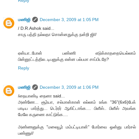
Reply
மணிஜி
December 3, 2009 at 1:05 PM
/ D.R.Ashok said...
சாரு பத்தி நல்லதா சொன்னதுக்கு நன்றி ஜி//
ஏன்யா..போன் பண்ணி எடுக்காததையெல்லாம்
பின்னூட்டத்தில..டிபனுக்கு என்ன பல்பமா சாப்பிடறே?
Reply
மணிஜி
December 3, 2009 at 1:06 PM
/நையாண்டி நைனா said...
அண்ணே... சூர்யா, சல்மான்கான் எல்லாம் உங்க "36"(6x6)பேக்
பாடிய பார்த்து... டெர்ரர் ஆகிட்டாங்க.... பிளீஸ்.. பிளீஸ் அவங்க
மேலே கருணை காட்டுங்க....
அண்ணனுக்கு "மலையூர் மம்பட்டியான்" போர்வை ஒன்னு பார்சல்
பண்ணு//