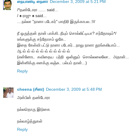
நையாண்டி நைனா
December 3, 2009 at 5:21 PM
/*தண்டோரா ...... said...
/ ♠ ராஜு ♠ said...
....நல்லா "நானா படேகர்" மாதிரி இருக்காபல..!//
நீ ஒருத்தன் தான் பாக்கி..நீயும் சொல்லிட்டியா? சந்தோஷம்*/
உங்களுக்கு சந்தோசம் ஓகே..
இதை கேள்வி பட்டு நானா படேகர்...நாலு நாளா தூங்கலியாம்...
ஆ வ் வ் வ் வ் வ் வ் வ் வ் வ் வ் வ்
(என்னோட கவிதைய பற்றி ஒன்னும் சொல்லலைலோ.. அதான்...
இன்னிக்கு எனக்கு லஞ்சு.. பல்பம் தான்...)
Reply
cheena (சீனா)
December 3, 2009 at 5:48 PM
அன்பின் தண்டோரா
நல்லதொரு இடுகை
நல்வாழ்த்துகள்
Reply