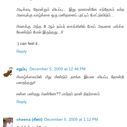
அடிக்கடி தோன்றும் வியப்பு... இது நானான்னே சந்தேகம் வர்ற
அளவுக்கு வாழ்க்கை ஒரு மனிதனைப் புரட்டிப் போட்டுவிடும்...
//எனக்கு அந்த 8 ஆம் நம்பர் சைக்கிளில் போய் அவளை பார்க்க
வேண்டும் போல் இருந்தது...//
:) can feel it..
Reply
எறும்பு
December 5, 2009 at 12:46 PM
//வாழ்க்கையின் மீது மீண்டும் தாங்க இயலா வியப்பு தோன்றி
மறைந்தது//
என்ன பண்றது அண்ணே?? மாற்றம் தான் நிதர்சனம்
Reply
cheena (சீனா)
December 5, 2009 at 1:12 PM