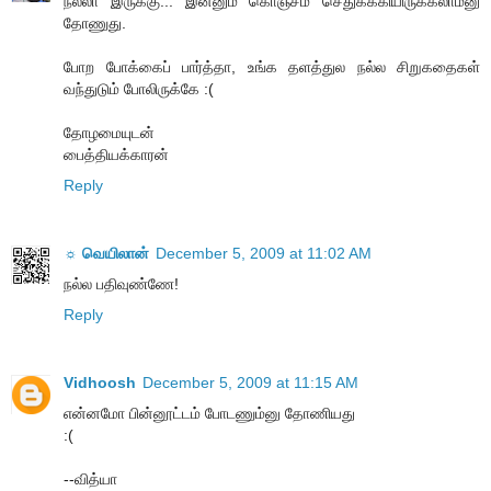
நல்லா இருக்கு... இன்னும் கொஞ்சம் செதுக்க்கியிருக்கலாம்னு
தோணுது.
போற போக்கைப் பார்த்தா, உங்க தளத்துல நல்ல சிறுகதைகள்
வந்துடும் போலிருக்கே :(
தோழமையுடன்
பைத்தியக்காரன்
Reply
☼ வெயிலான்
December 5, 2009 at 11:02 AM
நல்ல பதிவுண்ணே!
Reply
Vidhoosh
December 5, 2009 at 11:15 AM
என்னமோ பின்னூட்டம் போடணும்னு தோணியது
:(
--வித்யா