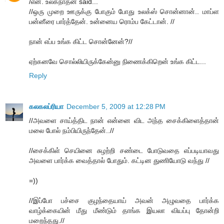
/என். உலகநாதன் said...
//ஒரு முறை ஊருக்கு போகும் போது உலக்ஸ் சொன்னான்.. மாப்ள
பன்னீரை பார்த்தேன். உன்னைய ரொம்ப கேட்டான். //
நான் எப்ப உங்க கிட்ட சொன்னேன்?//
ஏற்கனவே சொல்லியிருக்கேன்னு நிணைக்கிறென் உங்க கிட்ட...
Reply
கலகலப்ரியா
December 5, 2009 at 12:28 PM
//அவளை சாய்த்திட நான் என்னை விட அந்த சைக்கிளைத்தான்
மலை போல் நம்பியிருந்தேன்..//
//சைக்கிள் செயினை சுழற்றி சண்டை போடுவதை எப்படியாவது
அவளை பார்க்க வைத்தால் போதும். கட்டின துணியோடு வந்து //
=))
//இப்போ பச்சை குழந்தையாய் அவன் அழுவதை பார்க்க
வாழ்க்கையின் மீது மீண்டும் தாங்க இயலா வியப்பு தோன்றி
மறைந்தது.//