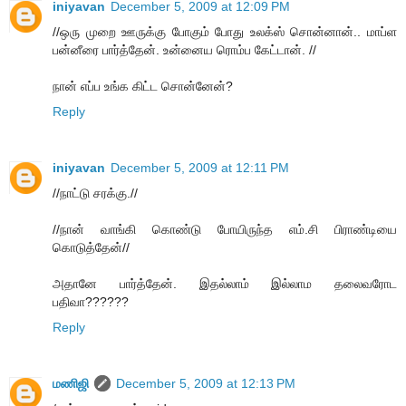
iniyavan
December 5, 2009 at 12:09 PM
//ஒரு முறை ஊருக்கு போகும் போது உலக்ஸ் சொன்னான்.. மாப்ள
பன்னீரை பார்த்தேன். உன்னைய ரொம்ப கேட்டான். //
நான் எப்ப உங்க கிட்ட சொன்னேன்?
Reply
iniyavan
December 5, 2009 at 12:11 PM
//நாட்டு சரக்கு.//
//நான் வாங்கி கொண்டு போயிருந்த எம்.சி பிராண்டியை
கொடுத்தேன்//
அதானே பார்த்தேன். இதல்லாம் இல்லாம தலைவரோட
பதிவா??????
Reply
மணிஜி
December 5, 2009 at 12:13 PM