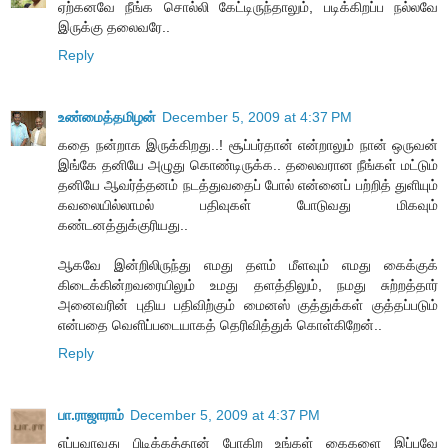
ஏற்கனவே நீங்க சொல்லி கேட்டிருந்தாலும், படிக்கிறப்ப நல்லவே
இருக்கு தலைவரே..
Reply
உண்மைத்தமிழன்
December 5, 2009 at 4:37 PM
கதை நன்றாக இருக்கிறது..! சூப்பர்தான் என்றாலும் நான் ஒருவன்
இங்கே தனியே அழுது கொண்டிருக்க.. தலைவரான நீங்கள் மட்டும்
தனியே ஆவர்த்தனம் நடத்துவதைப் போல் என்னைப் பற்றித் துளியும்
கவலையில்லாமல் பதிவுகள் போடுவது மிகவும்
கண்டனத்துக்குரியது..
ஆகவே இன்றிலிருந்து எமது தளம் மீளவும் எமது கைக்குக்
கிடைக்கின்றவரையிலும் உமது தளத்திலும், நமது சுற்றத்தார்
அனைவரின் புதிய பதிவிற்கும் மைனஸ் குத்துக்கள் குத்தப்படும்
என்பதை வெளிப்படையாகத் தெரிவித்துக் கொள்கிறேன்..
Reply
பா.ராஜாராம்
December 5, 2009 at 4:37 PM
எப்பவாவது பிடிக்கத்தான் போகிற உங்கள் கைகளை இப்பவே