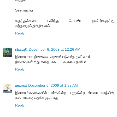
Seemachu
கருத்துக்களை பகிர்ந்து கொண்ட நண்பர்களுக்கு
வந்தனமும்,நன்றிகளும்..
Reply
நிலாமதி
December 6, 2009 at 12:26 AM
இளமைகால நினைவை அசைபோடுவதே தனி சுகம் .
நினைவுகள் சிறு கதையாக ......அருமை நண்பா
Reply
மாயாவி
December 6, 2009 at 1:32 AM
இளமைக்காலங்களில் பார்க்கின்ற பழகுகின்ற சிலரை வாழ்வின்
கடைசிவரை மறக்க முடியாது.
Reply