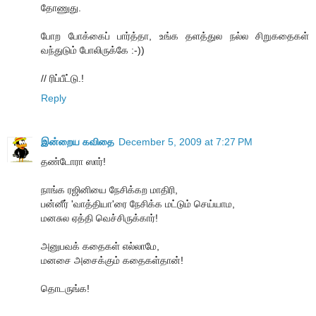
தோணுது.
போற போக்கைப் பார்த்தா, உங்க தளத்துல நல்ல சிறுகதைகள்
வந்துடும் போலிருக்கே :-))
// ரிப்பீட்டு.!
Reply
இன்றைய கவிதை
December 5, 2009 at 7:27 PM
தண்டோரா ஸார்!
நாங்க ரஜினியை நேசிக்கற மாதிரி,
பன்னீர் 'வாத்தியா'ரை நேசிக்க மட்டும் செய்யாம,
மனசுல ஏத்தி வெச்சிருக்கார்!
அனுபவக் கதைகள் எல்லாமே,
மனசை அசைக்கும் கதைகள்தான்!
தொடருங்க!