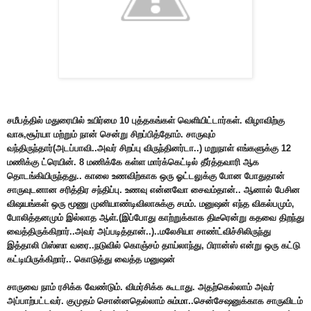
சமீபத்தில் மதுரையில் உயிர்மை 10 புத்தகங்கள் வெளியிட்டார்கள். விழாவிற்கு
வாசு,சூர்யா மற்றும் நான் சென்று சிறப்பித்தோம். சாருவும்
வந்திருந்தார்(அடப்பாவி..அவர் சிறப்பு விருந்தினர்டா..) மறுநாள் எங்களுக்கு 12
மணிக்கு ட்ரெயின். 8 மணிக்கே கள்ள மார்க்கெட்டில் தீர்த்தவாரி ஆக
தொடங்கியிருந்தது.. காலை உணவிற்காக ஒரு ஓட்டலுக்கு போன போதுதான்
சாருவுடனான சரித்திர சந்திப்பு. உணவு என்னவோ சைவம்தான்.. ஆனால் பேசின
விஷயங்கள் ஒரு மூணு முனியாண்டிவிலாசுக்கு சமம். மனுஷன் எந்த விகல்பமும்,
போலித்தனமும் இல்லாத ஆள்.(இப்போது காற்றுக்காக திடீரென்று கதவை திறந்து
வைத்திருக்கிறார்..அவர் அப்படித்தான்..)..மலேசியா சாண்ட்விச்சிலிருந்து
இத்தாலி பிஸ்ஸா வரை..நடுவில் கொஞ்சம் தாய்லாந்து, பிரான்ஸ் என்று ஒரு கட்டு
கட்டியிருக்கிறார்.. கொடுத்து வைத்த மனுஷன்
சாருவை நாம் ரசிக்க வேண்டும். விமர்சிக்க கூடாது. அதற்கெல்லாம் அவர்
அப்பாற்பட்டவர். குமுதம் சொன்னதெல்லாம் சும்மா..சென்சேஷனுக்காக சாருவிடம்