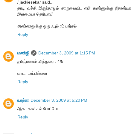
/ jackiesekar said...
தாடி வச்சி இருந்தாலும் சாருவைவிட என் கண்ணுக்கு நீதான்யா
இளமையா தெரியற//
அண்ணனுக்கு ஒரு ஃபுல் ரம் பார்சல்
Reply
மணிஜி
December 3, 2009 at 1:15 PM
தமிழ்மணம் பரிந்துரை : 4/5
வாடா மாப்பிள்ளை
Reply
யாத்ரா
December 3, 2009 at 5:20 PM
ஆகா கலக்கல் போட்டோ.
Reply