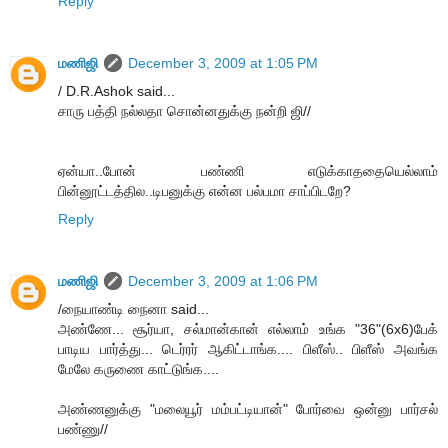
Reply
மணிஜி
December 3, 2009 at 1:05 PM
/ D.R.Ashok said...
சாரு பத்தி நல்லதா சொன்னதுக்கு நன்றி ஜி//
ஏன்யா..போன் பண்ணி எடுக்காததையெல்லாம்
பின்னூட்டத்தில..டிபனுக்கு என்ன பல்பமா சாப்பிடறே?
Reply
மணிஜி
December 3, 2009 at 1:06 PM
/நையாண்டி நைனா said...
அண்ணே... சூர்யா, சல்மான்கான் எல்லாம் உங்க "36"(6x6)பேக்
பாடிய பார்த்து... டெர்ரர் ஆகிட்டாங்க.... பிளீஸ்.. பிளீஸ் அவங்க
மேலே கருணை காட்டுங்க....
அண்ணனுக்கு "மலையூர் மம்பட்டியான்" போர்வை ஒன்னு பார்சல்
பண்ணு//