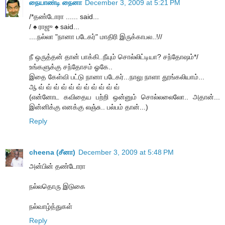
நையாண்டி நைனா
December 3, 2009 at 5:21 PM
/*தண்டோரா ...... said...
/ ♠ ராஜு ♠ said...
....நல்லா "நானா படேகர்" மாதிரி இருக்காபல..!//
நீ ஒருத்தன் தான் பாக்கி..நீயும் சொல்லிட்டியா? சந்தோஷம்*/
உங்களுக்கு சந்தோசம் ஓகே..
இதை கேள்வி பட்டு நானா படேகர்...நாலு நாளா தூங்கலியாம்...
ஆ வ் வ் வ் வ் வ் வ் வ் வ் வ் வ் வ்
(என்னோட கவிதைய பற்றி ஒன்னும் சொல்லலைலோ.. அதான்...
இன்னிக்கு எனக்கு லஞ்சு.. பல்பம் தான்...)
Reply
cheena (சீனா)
December 3, 2009 at 5:48 PM
அன்பின் தண்டோரா
நல்லதொரு இடுகை
நல்வாழ்த்துகள்
Reply