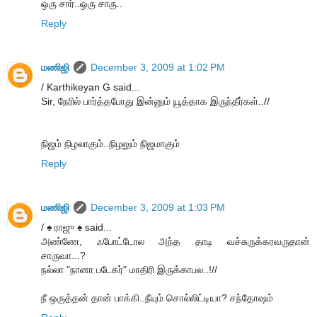
ஒரு சார்..ஒரு சாரு..
Reply
மணிஜி
December 3, 2009 at 1:02 PM
/ Karthikeyan G said...
Sir, நேரில் பார்த்தபோது இன்னும் யூத்தாக இருந்தீர்கள்..//
நிஜம் நிழலாகும்..நிழலும் நிஜமாகும்
Reply
மணிஜி
December 3, 2009 at 1:03 PM
/ ♠ ராஜு ♠ said...
அண்ணே, ஃபோட்டோல அந்த தாடி வச்சுருக்கரவருதான்
சாருவா...?
நல்லா "நானா படேகர்" மாதிரி இருக்காபல..!//
நீ ஒருத்தன் தான் பாக்கி..நீயும் சொல்லிட்டியா? சந்தோஷம்