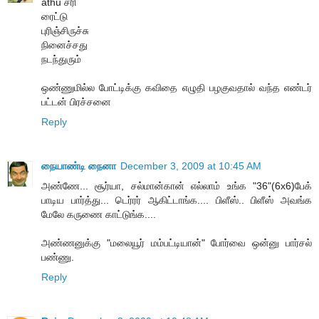
athu சரி
ரைட்டு
புரிஞ்சிருச்சு
நினைச்சது
நடந்துரும்
ஒண்ணுமில்ல போட்டிக்கு கவிதை எழுதி பழகுவதால் வந்த எண்டர்
பட்டன் பிரச்சனை
Reply
நையாண்டி நைனா
December 3, 2009 at 10:45 AM
அண்ணே... சூர்யா, சல்மான்கான் எல்லாம் உங்க "36"(6x6)பேக்
பாடிய பார்த்து... டெர்ரர் ஆகிட்டாங்க.... பிளீஸ்.. பிளீஸ் அவங்க
மேலே கருணை காட்டுங்க....
அண்ணனுக்கு "மலையூர் மம்பட்டியான்" போர்வை ஒன்னு பார்சல்
பண்ணு.
Reply