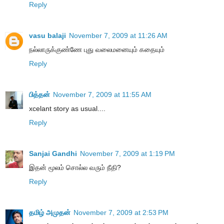
Reply
vasu balaji
November 7, 2009 at 11:26 AM
நல்லாருக்குண்ணே புது வலைமனையும் கதையும்
Reply
பித்தன்
November 7, 2009 at 11:55 AM
xcelant story as usual....
Reply
Sanjai Gandhi
November 7, 2009 at 1:19 PM
இதன் மூலம் சொல்ல வரும் நீதி?
Reply
தமிழ் அமுதன்
November 7, 2009 at 2:53 PM