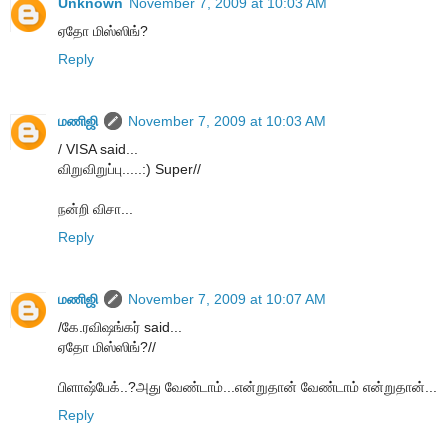
Unknown
November 7, 2009 at 10:03 AM
ஏதோ மிஸ்ஸிங்?
Reply
மணிஜி
November 7, 2009 at 10:03 AM
/ VISA said...
விறுவிறுப்பு.....:) Super//
நன்றி விசா...
Reply
மணிஜி
November 7, 2009 at 10:07 AM
/கே.ரவிஷங்கர் said...
ஏதோ மிஸ்ஸிங்?//
பிளாஷ்பேக்..?அது வேண்டாம்...என்றுதான் வேண்டாம் என்றுதான்...
Reply