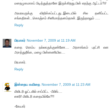
மறைமுகமாகப் பிடித்துத்தானே இருக்கிறது.பின் எதற்கு ஆட்டம்?//
அவரவருக்கு விதிக்கப்பட்டது..இடையில் சில தனிப்பட்ட
சங்கதிகள்...கொஞ்சம் சினிமாத்தனம்தான்..இருந்தாலும் .....
Reply
பிரபாகர்
November 7, 2009 at 11:19 AM
கதை ரொம்ப நல்லாருக்குண்ணே.... அரசாங்கம் புரட்சி என
அசத்துறீங்க, மழை பின்னணியில....
பிரபாகர்.
Reply
இன்றைய கவிதை
November 7, 2009 at 11:23 AM
மிலிடரி ஓட்டலில் சாப்பிட்ட ·பீலிங்....
ஸாரி! மிலிடரி கதையில்லே?!!
-கேயார்