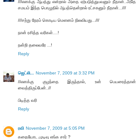
///எனக்கு ஆபத்து என்றால் அதை ஏற்படுத்துபவனும் நீதான்..அதே
சமயம் இந்த பொழுதில் ஆபத்தென்றால் ரட்சகனும் நீதான்...///
///சற்று நேரம் கொடிய மெளனம் நிலவியது...///
நான் ரசித்த வரிகள்....!
நன்றி தலைவரே ...!
Reply
ஜெட்லி...
November 7, 2009 at 3:32 PM
//எனக்கு குழந்தை இருந்தால், உன் பெயரைத்தான்
வைத்திருப்பேன்..//
பிடித்த வரி
Reply
ரவி
November 7, 2009 at 5:05 PM
கதையோட முடிவு எங்க சார் ?