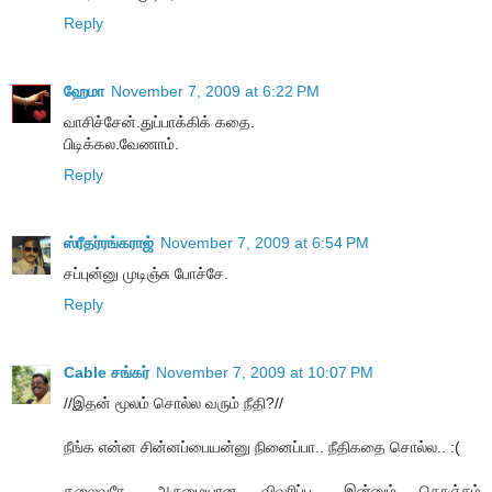
Reply
ஹேமா
November 7, 2009 at 6:22 PM
வாசிச்சேன்.துப்பாக்கிக் கதை.
பிடிக்கல.வேணாம்.
Reply
ஸ்ரீதர்ரங்கராஜ்
November 7, 2009 at 6:54 PM
சப்புன்னு முடிஞ்சு போச்சே.
Reply
Cable சங்கர்
November 7, 2009 at 10:07 PM
//இதன் மூலம் சொல்ல வரும் நீதி?//
நீங்க என்ன சின்னப்பையன்னு நினைப்பா.. நீதிகதை சொல்ல.. :(
தலைவரே.. அருமையான விவரிப்பு.. இன்னும் கொஞ்சம்