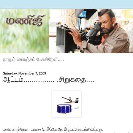
நானும் கொஞ்சம் பேசுகிறேன்.....
Saturday, November 7, 2009
ஆட்டம்............... .சிறுகதை....
மணி பார்த்தேன். மாலை 5. இப்போதே இருட்டதொடங்கிவிட்டது.