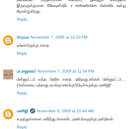
இருவருக்குமான ரிலேஷன்ஷிப் c ontradiction மிஸ்ஸிங் என்று
தோன்றுகிறது..
Reply
thiyaa
November 7, 2009 at 10:33 PM
நல்லாயிருக்கு கதை
Reply
பா.ராஜாராம்
November 7, 2009 at 11:54 PM
பின்னூட்டம் வந்த பிறகே கதை புரிந்தது.உங்கள் பின்னூட்டம்....
(அவ்வளவு பத்தாது நமக்கு-எனக்கு!)பிடிச்சுருக்கு மணிஜி!
Reply
மணிஜி
November 8, 2009 at 10:44 AM
கருத்துக்களை பகிர்ந்து கொண்ட நண்பர்களுக்கு நன்றிகள்
Reply