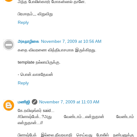
அந்த போலிஸ்காரர் மோகன்லால் தானே.
பிரமாதம்,,, விறுவிறு
Reply
அகநாழிகை
November 7, 2009 at 10:56 AM
கதை விவரணை வித்தியாசமாக இருக்கிறது.
template நல்லாயிருக்கு.
- பொன்.வாசுதேவன்
Reply
மணிஜி
November 7, 2009 at 11:03 AM
கே.ரவிஷங்கர் said...
//பிளாஷ்பேக்..?அது வேண்டாம்...என்றுதான் வேண்டாம்
என்றுதான்...//
பிளாஷ்பேக் இல்லை.தீவரவாதி செய்வது போலீஸ் நண்பனுக்கு