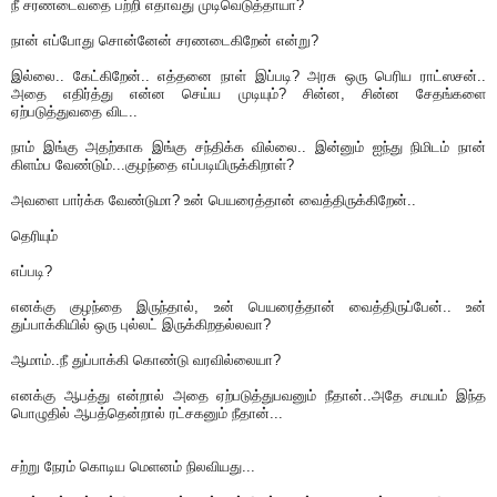
நீ சரணடைவதை பற்றி எதாவது முடிவெடுத்தாயா?
நான் எப்போது சொன்னேன் சரணடைகிறேன் என்று?
இல்லை.. கேட்கிறேன்.. எத்தனை நாள் இப்படி? அரசு ஒரு பெரிய ராட்ஸசன்..
அதை எதிர்த்து என்ன செய்ய முடியும்? சின்ன, சின்ன சேதங்களை
ஏற்படுத்துவதை விட..
நாம் இங்கு அதற்காக இங்கு சந்திக்க வில்லை.. இன்னும் ஐந்து நிமிடம் நான்
கிளம்ப வேண்டும்...குழந்தை எப்படியிருக்கிறாள்?
அவளை பார்க்க வேண்டுமா? உன் பெயரைத்தான் வைத்திருக்கிறேன்..
தெரியும்
எப்படி?
எனக்கு குழந்தை இருந்தால், உன் பெயரைத்தான் வைத்திருப்பேன்.. உன்
துப்பாக்கியில் ஒரு புல்லட் இருக்கிறதல்லவா?
ஆமாம்..நீ துப்பாக்கி கொண்டு வரவில்லையா?
எனக்கு ஆபத்து என்றால் அதை ஏற்படுத்துபவனும் நீதான்..அதே சமயம் இந்த
பொழுதில் ஆபத்தென்றால் ரட்சகனும் நீதான்...
சற்று நேரம் கொடிய மெளனம் நிலவியது...