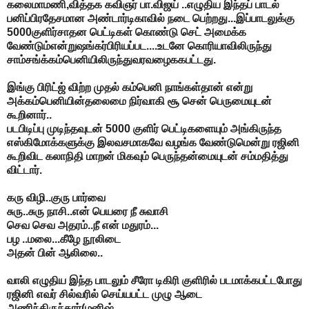
கலைமாமணி,வித்தக கவிஞர் பா.விஜய் ..எழுதிய இந்தப் பாடல்
பனிப்பிரதேசமான அண்டார்டிகாவில் நடை பெற்றது...இப்பாடலுக்கு
5000குளிர்சாதன பெட்டிகள் கொண்டு செட் அமைக்க
வேண்டும்என்றுஷங்கர்பிரியப்பட....உடனே கொரியாவிலிருந்து
சாம்சங்க்கம்பெனியிலிருந்துவரவழைககபட்டது.
இங்கு பிரிட்ஜ் விற்ற முதல் கம்பெனி நாங்கள்தான் என்று
அக்கம்பெனியின்தலைமை நிர்வாகி சூ சென் பெருமையுடன்
கூறினார்..
படபிடிப்பு முடிந்தவுடன் 5000 குளிர் பெட்டிகளையும் அங்கிருந்த
எஸ்கிமோக்களுக்கு இலவசமாகவே வழங்க வேண்டுமென்று ரஜினி
கூறிவிட கலாநிதி மாறன் மிகவும் பெருந்தன்மையுடன் சம்மதித்து
விட்டார்.
கரு விழி..குரு பார்வை
சுரு..சுரு நாசி..என் பெயரை நீ சுவாசி
செவ செவ அதரம்..நீ என் மதுரம்...
பழ ..மலை...கீழே நூலிடை
அதன் பின் ஆலிலை..
வாலி எழுதிய இந்த பாடலும் சீரோ டிகிரி குளிரில் படமாக்கபட்டபோது
ரஜினி எவர் சில்வரில் செய்யபட்ட முழு ஆடை
அணிந்திருந்தார்(மனிஷ்