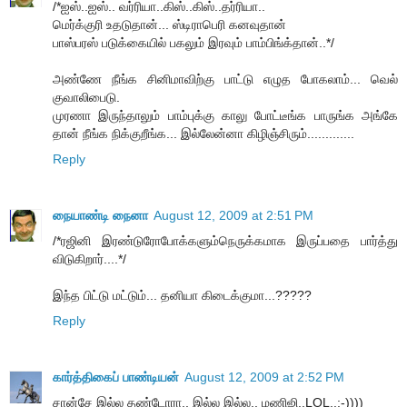
/*ஐஸ்..ஐஸ்.. வர்ரியா..கிஸ்..கிஸ்..தர்ரியா..
மெர்க்குரி உதடுதான்... ஸ்டிராபெரி கனவுதான்
பாஸ்பரஸ் படுக்கையில் பகலும் இரவும் பாம்பிங்க்தான்..*/
அண்ணே நீங்க சினிமாவிற்கு பாட்டு எழுத போகலாம்... வெல்
குவாலிபைடு.
முரணா இருந்தாலும் பாம்புக்கு காலு போட்டீங்க பாருங்க அங்கே
தான் நீங்க நிக்குறீங்க... இல்லேன்னா கிழிஞ்சிரும்.............
Reply
நையாண்டி நைனா
August 12, 2009 at 2:51 PM
/*ரஜினி இரண்டுரோபோக்களும்நெருக்கமாக இருப்பதை பார்த்து
விடுகிறார்....*/
இந்த பிட்டு மட்டும்... தனியா கிடைக்குமா...?????
Reply
கார்த்திகைப் பாண்டியன்
August 12, 2009 at 2:52 PM
சான்சே இல்ல தண்டோரா.. இல்ல இல்ல.. மணிஜி..LOL..:-))))