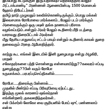
இப்போது கட்டுக்குள் இருப்பதாகவும் தெரிவித்தார்.மேலும்
அட்டாக்பாண்டி" அண்ணன் ஆணையின்படி 1500 மொபைல்
ஹோம் தியேட்டர்கள்
தமிழ் நாடு முழுவதும் உலவிக்கொண்டிருக்கும்..பொது மக்கள்
இலவசமாக ரோபோவை பார்க்கலாம்...மேலும் படம் பார்க்கும்
அனைவருக்கும் ஒரு பவுன் தங்க நாணயம் பரிசாக
வழங்கப்படும்..என்றும் அவர் மேலும் கூறினார்.மீறி படத்தை
யாராவது திரையிட்டால் அவர்கள்
மீது தேசிய பாதுகாப்பு சட்டம் பாயும் என்றும் கூறினார்.காவல் துறை
தலைவரும் அதை ஆமோதித்தார்.
காற்று கூட எங்கள் இடையில் இனி நுழையாது என்று அழகிரி,
மாறன்
சகோதரர்களை பற்றி சொன்னது என்னவாயிற்று??கலவரம் எப்படி
நுழைந்தது??பின் வரும் ரோபோ
உருவாக்கம்...பரபரப்புசெய்திகளில்...................
ரோபோ.....திரைக்கு பின்னால்.....
முதலில் மீண்டும் எப்படி பிரிவு/பிளவு ஏற்பட்டது..
இதற்கு மூலக் காரணம் ஷங்கர்தான்
எங்கின்றனர்..தகவலறிந்தவர்கள்..
சன் பிக்சர்ஸ் லோகோ வை சூரியனில் போய் ஷுட் பண்ணலாம்
என்று