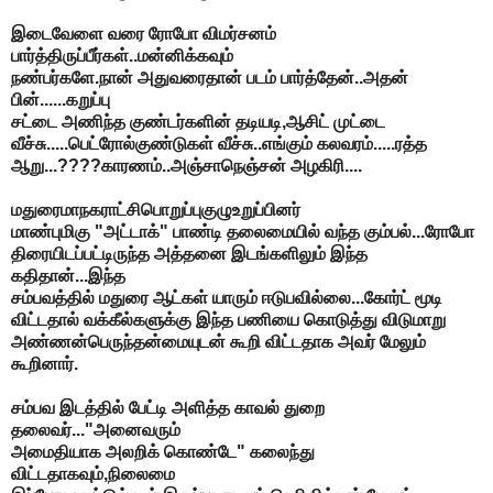
இடைவேளை வரை ரோபோ விமர்சனம்
பார்த்திருப்பீர்கள்..மன்னிக்கவும்
நண்பர்களே.நான் அதுவரைதான் படம் பார்த்தேன்..அதன்
பின்......கறுப்பு
சட்டை அணிந்த குண்டர்களின் தடியடி,ஆசிட் முட்டை
வீச்சு.....பெட்ரோல்குண்டுகள் வீச்சு..எங்கும் கலவரம்.....ரத்த
ஆறு...????காரணம்..அஞ்சாநெஞ்சன் அழகிரி....
மதுரைமாநகராட்சிபொறுப்புகுழுஉறுப்பினர்
மாண்புமிகு "அட்டாக்" பாண்டி தலைமையில் வந்த கும்பல்...ரோபோ
திரையிடப்பட்டிருந்த அத்தனை இடங்களிலும் இந்த
கதிதான்...இந்த
சம்பவத்தில் மதுரை ஆட்கள் யாரும் ஈடுபவில்லை...கோர்ட் மூடி
விட்டதால் வக்கீல்களுக்கு இந்த பணியை கொடுத்து விடுமாறு
அண்ணன்பெருந்தன்மையுடன் கூறி விட்டதாக அவர் மேலும்
கூறினார்.
சம்பவ இடத்தில் பேட்டி அளித்த காவல் துறை
தலைவர்..."அனைவரும்
அமைதியாக அலறிக் கொண்டே" கலைந்து
விட்டதாகவும்,நிலைமை