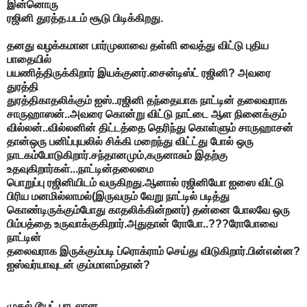
இன்னொரு
ரஜினி துரத்த.படம் சூடு பிடிக்கிறது.
தனது வழக்கமான பார்முலாவை தள்ளி வைத்து விட்டு புதிய
பாதையில்
பயணித்திருக்கிறார் இயக்குனர்.சைன்டிஸ்ட் ரஜினி? அவரை
துரத்தி
துரத்திகாதலிக்கும் ஐஸ்..ரஜினி தந்தையாக நாட்டின் தலைவராக
சாருஹாஸன்..அவரை கொன்று விட்டு நாட்டை ஆள நினைக்கும்
வில்லன்..வில்லனின் திட்டத்தை தெரிந்து கொள்ளும் சாருஹாசன்
தான்ஒரு பனிப்புயலில் சிக்கி மறைந்து விட்ட்து போல் ஒரு
நாடகம்போடுகிறார்.சந்தானமும்,கருனாசும் இதற்கு
உதவுகிறார்கள்...நாட்டின்தலைமை
பொறுப்பு ரஜினியிடம் வருகிறது.ஆனால் ரஜினியோ ஐஸை விட்டு
பிரிய மனமில்லாமல்(இருவரும் வேறு நாட்டில் படித்து
கொண்டிருக்கும்போது காதலிக்கின்றனர்) தன்னை போலவே ஒரு
பிம்பத்தை உருவாக்குகிறார்.அதுதான் ரோபோ..???ரோபோவை
நாட்டின்
தலைவராக இருக்கும்படி ப்ரொக்ராம் செய்து விடுகிறார்.பின்என்ன?
ஐஸ்வர்யாவுடன் கும்மாளம்தான்?
முதல் டூயட் பாடலான