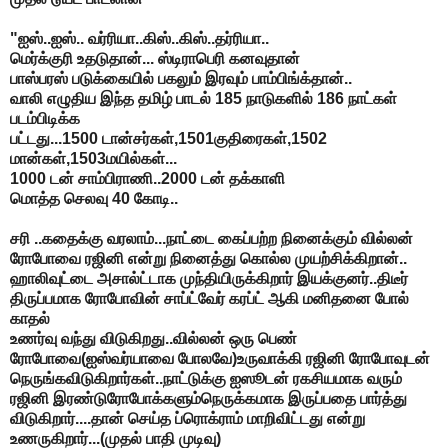
"ஐஸ்..ஐஸ்.. வர்ரியா..கிஸ்..கிஸ்..தர்ரியா..
மெர்க்குரி உதடுதான்... ஸ்டிராபெரி கனவுதான்
பாஸ்பரஸ் படுக்கையில் பகலும் இரவும் பாம்பிங்க்தான்..
வாலி எழுதிய இந்த தமிழ் பாடல் 185 நாடுகளில் 186 நாட்கள்
படம்பிடிக்க
பட்டது...1500 டான்சர்கள்,1501குதிரைகள்,1502
மான்கள்,1503மயில்கள்...
1000 டன் சாம்பிராணி..2000 டன் தக்காளி
மொத்த செலவு 40 கோடி..
சரி ..கதைக்கு வரலாம்...நாட்டை கைப்பற்ற நினைக்கும் வில்லன்
ரோபோவை ரஜினி என்று நினைத்து கொல்ல முயற்சிக்கிறான்..
ஹாலிவுட்டை அசால்ட்டாக முந்தியிருக்கிறார் இயக்குனர்..திடீர்
திருப்பமாக ரோபோவின் சாப்ட்வேர் கரப்ட் ஆகி மனிதனை போல்
காதல்
உணர்வு வந்து விடுகிறது..வில்லன் ஒரு பெண்
ரோபோவை(ஐஸ்வர்யாவை போலவே)உருவாக்கி ரஜினி ரோபோவுடன்
நெருங்கவிடுகிறார்கள்..நாட்டுக்கு ஐஸூடன் ரகசியமாக வரும்
ரஜினி இரண்டுரோபோக்களும்நெருக்கமாக இருப்பதை பார்த்து
விடுகிறார்....தான் செய்த ப்ரொக்ராம் மாறிவிட்டது என்று
உணருகிறார்...(முதல் பாதி முடிவு)