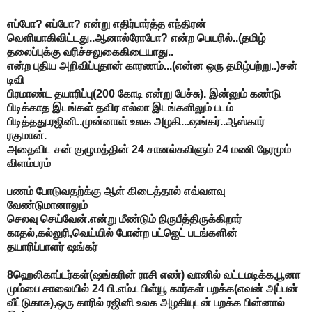
எப்போ? எப்போ? என்று எதிர்பார்த்த எந்திரன்
வெளியாகிவிட்டது..ஆனால்ரோபோ? என்ற பெயரில்..(தமிழ்
தலைப்புக்கு வரிச்சலுகைகிடையாது..
என்ற புதிய அறிவிப்புதான் காரணம்...(என்ன ஒரு தமிழ்பற்று..)சன்
டிவி
பிரமாண்ட தயாரிப்பு(200 கோடி என்று பேச்சு). இன்னும் கண்டு
பிடிக்காத இடங்கள் தவிர எல்லா இடங்களிலும் படம்
பிடித்தது.ரஜினி..முன்னாள் உலக அழகி...ஷங்கர்..ஆஸ்கார்
ரகுமான்.
அதைவிட சன் குழுமத்தின் 24 சானல்கலிளும் 24 மணி நேரமும்
விளம்பரம்
பணம் போடுவதற்க்கு ஆள் கிடைத்தால் எவ்வளவு
வேண்டுமானாலும்
செலவு செய்வேன்.என்று மீண்டும் நிருபீத்திருக்கிறார்
காதல்,கல்லுரி,வெய்யில் போன்ற பட்ஜெட் படங்களின்
தயாரிப்பாளர் ஷங்கர்
8ஹெலிகாப்டர்கள்(ஷங்கரின் ராசி எண்) வானில் வட்டமடிக்க,பூனா
மும்பை சாலையில் 24 பி.எம்.டபிள்யூ கார்கள் பறக்க(எவன் அப்பன்
வீட்டுகாசு),ஒரு காரில் ரஜினி உலக அழகியுடன் பறக்க பின்னால்