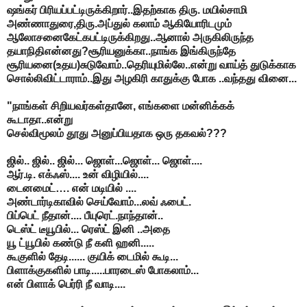
ஷங்கர் பிரியப்பட்டிருக்கிறார்..இதற்காக திரு. மயில்சாமி
அண்ணாதுரை,திரு.அப்துல் கலாம் ஆகியோரிடமும்
ஆலோசனைகேட்கபட்டிருக்கிறது..ஆனால் அருகிலிருந்த
தயாநிதிஎன்னது?சூரியனுக்கா..நாங்க இங்கிருந்தே
சூரியனை(உதய)சுடுவோம்..தெரியுமில்லே..என்று வாய்த் துடுக்காக
சொல்லிவிட்டாராம்..இது அழகிரி காதுக்கு போக ..வந்தது வினை...
"நாங்கள் சிறியவர்கள்தானே, எங்களை மன்னிக்கக்
கூடாதா..என்று
செல்விமூலம் தூது அனுப்பியதாக ஒரு தகவல்???
ஜில்.. ஜில்.. ஜில்... ஜொள்...ஜொள்... ஜொள்....
ஆர்.டி. எக்ஃஸ்.... உன் விழியில்....
டைனமைட்…. என் மடியில் ....
அண்டார்டிகாவில் செய்வோம்...லவ் ஃபைட்.
பிப்பெட் நீதான்.... பீயுரெட்.நாந்தான்..
டெஸ்ட் டீயூபில்... ரெஸ்ட் இனி ..அதை
யூ ட்யூபில் கண்டு நீ களி ஹனி.....
கூகுளில் தேடி...... குயிக் டைமில் கூடி...
பிளாக்குகளில் பாடி.....பாரடைஸ் போகலாம்...
என் பிளாக் பெர்ரி நீ வாடி....