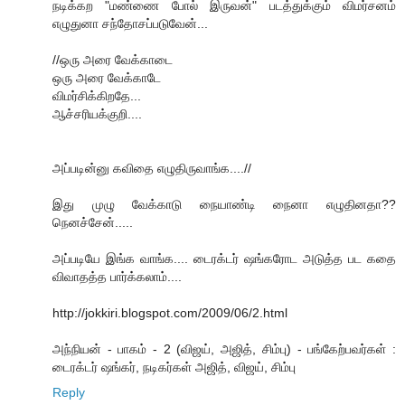
நடிக்கற "மண்ணை போல் இருவன்" படத்துக்கும் விமர்சனம்
எழுதுனா சந்தோசப்படுவேன்...
//ஒரு அரை வேக்காடை
ஒரு அரை வேக்காடே
விமர்சிக்கிறதே...
ஆச்சரியக்குறி....
அப்படின்னு கவிதை எழுதிருவாங்க....//
இது முழு வேக்காடு நையாண்டி நைனா எழுதின‌தா??
நென‌ச்சேன்.....
அப்படியே இங்க வாங்க.... டைரக்டர் ஷங்கரோட அடுத்த பட கதை
விவாதத்த பார்க்கலாம்....
http://jokkiri.blogspot.com/2009/06/2.html
அந்நியன் - பாகம் - 2 (விஜய், அஜித், சிம்பு) - பங்கேற்பவர்கள் :
டைரக்டர் ஷங்கர், நடிகர்கள் அஜித், விஜய், சிம்பு
Reply