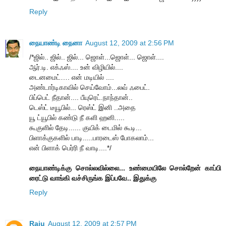
Reply
நையாண்டி நைனா
August 12, 2009 at 2:56 PM
/*ஜில்.. ஜில்.. ஜில்... ஜொள்...ஜொள்... ஜொள்....
ஆர்.டி. எக்ஃஸ்.... உன் விழியில்....
டைனமைட்…. என் மடியில் ....
அண்டார்டிகாவில் செய்வோம்...லவ் ஃபைட்.
பிப்பெட் நீதான்.... பீயுரெட்.நாந்தான்..
டெஸ்ட் டீயூபில்... ரெஸ்ட் இனி ..அதை
யூ ட்யூபில் கண்டு நீ களி ஹனி.....
கூகுளில் தேடி...... குயிக் டைமில் கூடி...
பிளாக்குகளில் பாடி.....பாரடைஸ் போகலாம்...
என் பிளாக் பெர்ரி நீ வாடி....*/
நையாண்டிக்கு சொல்லவில்லை... உண்மையிலே சொல்றேன் காப்பி
ரைட்டு வாங்கி வச்சிருங்க இப்பவே.. இதுக்கு
Reply
Raju
August 12, 2009 at 2:57 PM