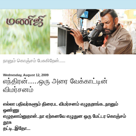
நானும் கொஞ்சம் பேசுகிறேன்.....
Wednesday, August 12, 2009
எந்திரன்.....ஒரு அரை வேக்காட்டின்
விமர்சனம்
எல்லா பதிவர்களூம் திரைபட விமர்சனம் எழுதறாங்க..நானும்
ஒண்ணு
எழுதலாம்னுதான்..நா ஏற்கனவே எழுதுன ஒரு மேட்டர கொஞ்சம்
தூசு
தட்டி..இதோ...