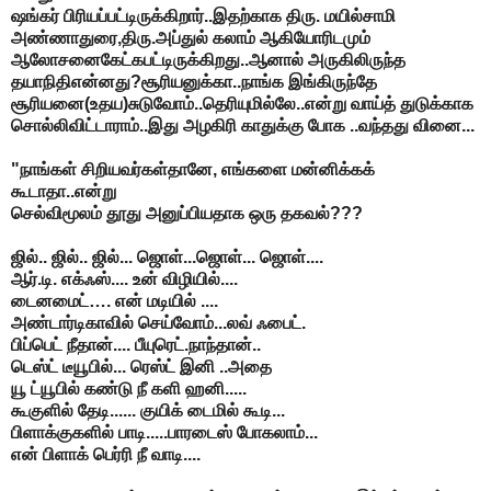
ஷங்கர் பிரியப்பட்டிருக்கிறார்..இதற்காக திரு. மயில்சாமி
அண்ணாதுரை,திரு.அப்துல் கலாம் ஆகியோரிடமும்
ஆலோசனைகேட்கபட்டிருக்கிறது..ஆனால் அருகிலிருந்த
தயாநிதிஎன்னது?சூரியனுக்கா..நாங்க இங்கிருந்தே
சூரியனை(உதய)சுடுவோம்..தெரியுமில்லே..என்று வாய்த் துடுக்காக
சொல்லிவிட்டாராம்..இது அழகிரி காதுக்கு போக ..வந்தது வினை...
"நாங்கள் சிறியவர்கள்தானே, எங்களை மன்னிக்கக்
கூடாதா..என்று
செல்விமூலம் தூது அனுப்பியதாக ஒரு தகவல்???
ஜில்.. ஜில்.. ஜில்... ஜொள்...ஜொள்... ஜொள்....
ஆர்.டி. எக்ஃஸ்.... உன் விழியில்....
டைனமைட்…. என் மடியில் ....
அண்டார்டிகாவில் செய்வோம்...லவ் ஃபைட்.
பிப்பெட் நீதான்.... பீயுரெட்.நாந்தான்..
டெஸ்ட் டீயூபில்... ரெஸ்ட் இனி ..அதை
யூ ட்யூபில் கண்டு நீ களி ஹனி.....
கூகுளில் தேடி...... குயிக் டைமில் கூடி...
பிளாக்குகளில் பாடி.....பாரடைஸ் போகலாம்...
என் பிளாக் பெர்ரி நீ வாடி....