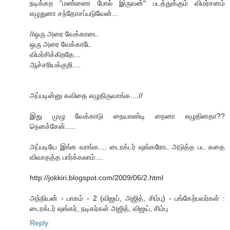
நடிக்கற "மண்ணை போல் இருவன்" படத்துக்கும் விமர்சனம்
எழுதுனா சந்தோசப்படுவேன்...
//ஒரு அரை வேக்காடை
ஒரு அரை வேக்காடே
விமர்சிக்கிறதே...
ஆச்சரியக்குறி....
அப்படின்னு கவிதை எழுதிருவாங்க....//
இது முழு வேக்காடு நையாண்டி நைனா எழுதின‌தா??
நென‌ச்சேன்.....
அப்படியே இங்க வாங்க.... டைரக்டர் ஷங்கரோட அடுத்த பட கதை
விவாதத்த பார்க்கலாம்....
http://jokkiri.blogspot.com/2009/06/2.html
அந்நியன் - பாகம் - 2 (விஜய், அஜித், சிம்பு) - பங்கேற்பவர்கள் :
டைரக்டர் ஷங்கர், நடிகர்கள் அஜித், விஜய், சிம்பு
Reply