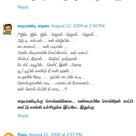
Reply
நையாண்டி நைனா
August 12, 2009 at 2:56 PM
/*ஜில்.. ஜில்.. ஜில்... ஜொள்...ஜொள்... ஜொள்....
ஆர்.டி. எக்ஃஸ்.... உன் விழியில்....
டைனமைட்…. என் மடியில் ....
அண்டார்டிகாவில் செய்வோம்...லவ் ஃபைட்.
பிப்பெட் நீதான்.... பீயுரெட்.நாந்தான்..
டெஸ்ட் டீயூபில்... ரெஸ்ட் இனி ..அதை
யூ ட்யூபில் கண்டு நீ களி ஹனி.....
கூகுளில் தேடி...... குயிக் டைமில் கூடி...
பிளாக்குகளில் பாடி.....பாரடைஸ் போகலாம்...
என் பிளாக் பெர்ரி நீ வாடி....*/
நையாண்டிக்கு சொல்லவில்லை... உண்மையிலே சொல்றேன் காப்பி
ரைட்டு வாங்கி வச்சிருங்க இப்பவே.. இதுக்கு
Reply
Raju
August 12, 2009 at 2:57 PM