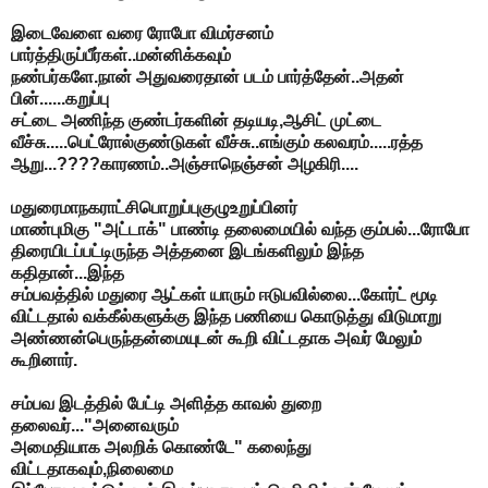
இடைவேளை வரை ரோபோ விமர்சனம்
பார்த்திருப்பீர்கள்..மன்னிக்கவும்
நண்பர்களே.நான் அதுவரைதான் படம் பார்த்தேன்..அதன்
பின்......கறுப்பு
சட்டை அணிந்த குண்டர்களின் தடியடி,ஆசிட் முட்டை
வீச்சு.....பெட்ரோல்குண்டுகள் வீச்சு..எங்கும் கலவரம்.....ரத்த
ஆறு...????காரணம்..அஞ்சாநெஞ்சன் அழகிரி....
மதுரைமாநகராட்சிபொறுப்புகுழுஉறுப்பினர்
மாண்புமிகு "அட்டாக்" பாண்டி தலைமையில் வந்த கும்பல்...ரோபோ
திரையிடப்பட்டிருந்த அத்தனை இடங்களிலும் இந்த
கதிதான்...இந்த
சம்பவத்தில் மதுரை ஆட்கள் யாரும் ஈடுபவில்லை...கோர்ட் மூடி
விட்டதால் வக்கீல்களுக்கு இந்த பணியை கொடுத்து விடுமாறு
அண்ணன்பெருந்தன்மையுடன் கூறி விட்டதாக அவர் மேலும்
கூறினார்.
சம்பவ இடத்தில் பேட்டி அளித்த காவல் துறை
தலைவர்..."அனைவரும்
அமைதியாக அலறிக் கொண்டே" கலைந்து
விட்டதாகவும்,நிலைமை