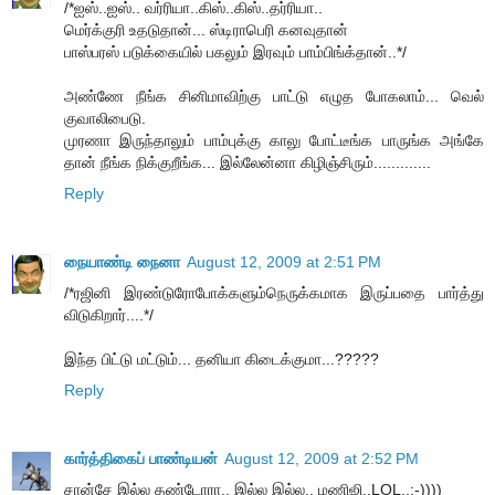
/*ஐஸ்..ஐஸ்.. வர்ரியா..கிஸ்..கிஸ்..தர்ரியா..
மெர்க்குரி உதடுதான்... ஸ்டிராபெரி கனவுதான்
பாஸ்பரஸ் படுக்கையில் பகலும் இரவும் பாம்பிங்க்தான்..*/
அண்ணே நீங்க சினிமாவிற்கு பாட்டு எழுத போகலாம்... வெல்
குவாலிபைடு.
முரணா இருந்தாலும் பாம்புக்கு காலு போட்டீங்க பாருங்க அங்கே
தான் நீங்க நிக்குறீங்க... இல்லேன்னா கிழிஞ்சிரும்.............
Reply
நையாண்டி நைனா
August 12, 2009 at 2:51 PM
/*ரஜினி இரண்டுரோபோக்களும்நெருக்கமாக இருப்பதை பார்த்து
விடுகிறார்....*/
இந்த பிட்டு மட்டும்... தனியா கிடைக்குமா...?????
Reply
கார்த்திகைப் பாண்டியன்
August 12, 2009 at 2:52 PM
சான்சே இல்ல தண்டோரா.. இல்ல இல்ல.. மணிஜி..LOL..:-))))