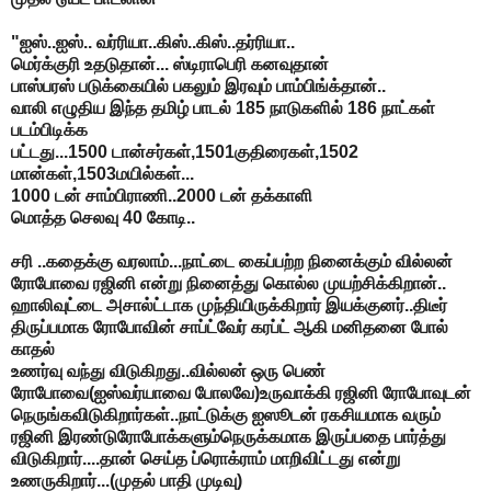
"ஐஸ்..ஐஸ்.. வர்ரியா..கிஸ்..கிஸ்..தர்ரியா..
மெர்க்குரி உதடுதான்... ஸ்டிராபெரி கனவுதான்
பாஸ்பரஸ் படுக்கையில் பகலும் இரவும் பாம்பிங்க்தான்..
வாலி எழுதிய இந்த தமிழ் பாடல் 185 நாடுகளில் 186 நாட்கள்
படம்பிடிக்க
பட்டது...1500 டான்சர்கள்,1501குதிரைகள்,1502
மான்கள்,1503மயில்கள்...
1000 டன் சாம்பிராணி..2000 டன் தக்காளி
மொத்த செலவு 40 கோடி..
சரி ..கதைக்கு வரலாம்...நாட்டை கைப்பற்ற நினைக்கும் வில்லன்
ரோபோவை ரஜினி என்று நினைத்து கொல்ல முயற்சிக்கிறான்..
ஹாலிவுட்டை அசால்ட்டாக முந்தியிருக்கிறார் இயக்குனர்..திடீர்
திருப்பமாக ரோபோவின் சாப்ட்வேர் கரப்ட் ஆகி மனிதனை போல்
காதல்
உணர்வு வந்து விடுகிறது..வில்லன் ஒரு பெண்
ரோபோவை(ஐஸ்வர்யாவை போலவே)உருவாக்கி ரஜினி ரோபோவுடன்
நெருங்கவிடுகிறார்கள்..நாட்டுக்கு ஐஸூடன் ரகசியமாக வரும்
ரஜினி இரண்டுரோபோக்களும்நெருக்கமாக இருப்பதை பார்த்து
விடுகிறார்....தான் செய்த ப்ரொக்ராம் மாறிவிட்டது என்று
உணருகிறார்...(முதல் பாதி முடிவு)