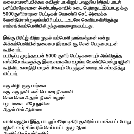
கலைமாமணி,வித்தக கவிஞர் பா.விஜய் ..எழுதிய இந்தப் பாடல்
பனிப்பிரதேசமான அண்டார்டிகாவில் நடை பெற்றது...இப்பாடலுக்கு
5000குளிர்சாதன பெட்டிகள் கொண்டு செட் அமைக்க
வேண்டும்என்றுஷங்கர்பிரியப்பட....உடனே கொரியாவிலிருந்து
சாம்சங்க்கம்பெனியிலிருந்துவரவழைககபட்டது.
இங்கு பிரிட்ஜ் விற்ற முதல் கம்பெனி நாங்கள்தான் என்று
அக்கம்பெனியின்தலைமை நிர்வாகி சூ சென் பெருமையுடன்
கூறினார்..
படபிடிப்பு முடிந்தவுடன் 5000 குளிர் பெட்டிகளையும் அங்கிருந்த
எஸ்கிமோக்களுக்கு இலவசமாகவே வழங்க வேண்டுமென்று ரஜினி
கூறிவிட கலாநிதி மாறன் மிகவும் பெருந்தன்மையுடன் சம்மதித்து
விட்டார்.
கரு விழி..குரு பார்வை
சுரு..சுரு நாசி..என் பெயரை நீ சுவாசி
செவ செவ அதரம்..நீ என் மதுரம்...
பழ ..மலை...கீழே நூலிடை
அதன் பின் ஆலிலை..
வாலி எழுதிய இந்த பாடலும் சீரோ டிகிரி குளிரில் படமாக்கபட்டபோது
ரஜினி எவர் சில்வரில் செய்யபட்ட முழு ஆடை
அணிந்திருந்தார்(மனிஷ்