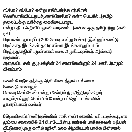
எப்போ? எப்போ? என்று எதிர்பார்த்த எந்திரன்
வெளியாகிவிட்டது..ஆனால்ரோபோ? என்ற பெயரில்..(தமிழ்
தலைப்புக்கு வரிச்சலுகைகிடையாது..
என்ற புதிய அறிவிப்புதான் காரணம்...(என்ன ஒரு தமிழ்பற்று..)சன்
டிவி
பிரமாண்ட தயாரிப்பு(200 கோடி என்று பேச்சு). இன்னும் கண்டு
பிடிக்காத இடங்கள் தவிர எல்லா இடங்களிலும் படம்
பிடித்தது.ரஜினி..முன்னாள் உலக அழகி...ஷங்கர்..ஆஸ்கார்
ரகுமான்.
அதைவிட சன் குழுமத்தின் 24 சானல்கலிளும் 24 மணி நேரமும்
விளம்பரம்
பணம் போடுவதற்க்கு ஆள் கிடைத்தால் எவ்வளவு
வேண்டுமானாலும்
செலவு செய்வேன்.என்று மீண்டும் நிருபீத்திருக்கிறார்
காதல்,கல்லுரி,வெய்யில் போன்ற பட்ஜெட் படங்களின்
தயாரிப்பாளர் ஷங்கர்
8ஹெலிகாப்டர்கள்(ஷங்கரின் ராசி எண்) வானில் வட்டமடிக்க,பூனா
மும்பை சாலையில் 24 பி.எம்.டபிள்யூ கார்கள் பறக்க(எவன் அப்பன்
வீட்டுகாசு),ஒரு காரில் ரஜினி உலக அழகியுடன் பறக்க பின்னால்