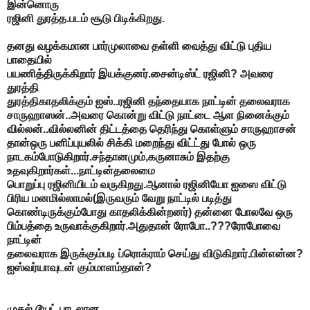
இன்னொரு
ரஜினி துரத்த.படம் சூடு பிடிக்கிறது.
தனது வழக்கமான பார்முலாவை தள்ளி வைத்து விட்டு புதிய
பாதையில்
பயணித்திருக்கிறார் இயக்குனர்.சைன்டிஸ்ட் ரஜினி? அவரை
துரத்தி
துரத்திகாதலிக்கும் ஐஸ்..ரஜினி தந்தையாக நாட்டின் தலைவராக
சாருஹாஸன்..அவரை கொன்று விட்டு நாட்டை ஆள நினைக்கும்
வில்லன்..வில்லனின் திட்டத்தை தெரிந்து கொள்ளும் சாருஹாசன்
தான்ஒரு பனிப்புயலில் சிக்கி மறைந்து விட்ட்து போல் ஒரு
நாடகம்போடுகிறார்.சந்தானமும்,கருனாசும் இதற்கு
உதவுகிறார்கள்...நாட்டின்தலைமை
பொறுப்பு ரஜினியிடம் வருகிறது.ஆனால் ரஜினியோ ஐஸை விட்டு
பிரிய மனமில்லாமல்(இருவரும் வேறு நாட்டில் படித்து
கொண்டிருக்கும்போது காதலிக்கின்றனர்) தன்னை போலவே ஒரு
பிம்பத்தை உருவாக்குகிறார்.அதுதான் ரோபோ..???ரோபோவை
நாட்டின்
தலைவராக இருக்கும்படி ப்ரொக்ராம் செய்து விடுகிறார்.பின்என்ன?
ஐஸ்வர்யாவுடன் கும்மாளம்தான்?
முதல் டூயட் பாடலான