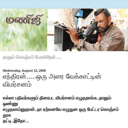
நானும் கொஞ்சம் பேசுகிறேன்.....
Wednesday, August 12, 2009
எந்திரன்.....ஒரு அரை வேக்காட்டின்
விமர்சனம்
எல்லா பதிவர்களூம் திரைபட விமர்சனம் எழுதறாங்க..நானும்
ஒண்ணு
எழுதலாம்னுதான்..நா ஏற்கனவே எழுதுன ஒரு மேட்டர கொஞ்சம்
தூசு
தட்டி..இதோ...