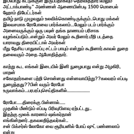
இப்போது கட்டுக்குள் இருப்பதாகவும் தெரிவித்தார்.மேலும்
அட்டாக்பாண்டி" அண்ணன் ஆணையின்படி 1500 மொபைல்
ஹோம் தியேட்டர்கள்
தமிழ் நாடு முழுவதும் உலவிக்கொண்டிருக்கும்..பொது மக்கள்
இலவசமாக ரோபோவை பார்க்கலாம்...மேலும் படம் பார்க்கும்
அனைவருக்கும் ஒரு பவுன் தங்க நாணயம் பரிசாக
வழங்கப்படும்..என்றும் அவர் மேலும் கூறினார்.மீறி படத்தை
யாராவது திரையிட்டால் அவர்கள்
மீது தேசிய பாதுகாப்பு சட்டம் பாயும் என்றும் கூறினார்.காவல் துறை
தலைவரும் அதை ஆமோதித்தார்.
காற்று கூட எங்கள் இடையில் இனி நுழையாது என்று அழகிரி,
மாறன்
சகோதரர்களை பற்றி சொன்னது என்னவாயிற்று??கலவரம் எப்படி
நுழைந்தது??பின் வரும் ரோபோ
உருவாக்கம்...பரபரப்புசெய்திகளில்...................
ரோபோ.....திரைக்கு பின்னால்.....
முதலில் மீண்டும் எப்படி பிரிவு/பிளவு ஏற்பட்டது..
இதற்கு மூலக் காரணம் ஷங்கர்தான்
எங்கின்றனர்..தகவலறிந்தவர்கள்..
சன் பிக்சர்ஸ் லோகோ வை சூரியனில் போய் ஷுட் பண்ணலாம்
என்று