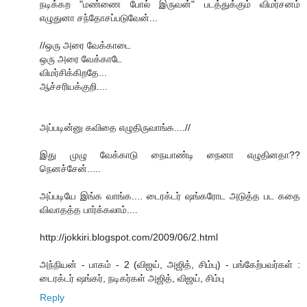
நடிக்கற "மண்ணை போல் இருவன்" படத்துக்கும் விமர்சனம்
எழுதுனா சந்தோசப்படுவேன்...
//ஒரு அரை வேக்காடை
ஒரு அரை வேக்காடே
விமர்சிக்கிறதே...
ஆச்சரியக்குறி....
அப்படின்னு கவிதை எழுதிருவாங்க....//
இது முழு வேக்காடு நையாண்டி நைனா எழுதின‌தா??
நென‌ச்சேன்.....
அப்படியே இங்க வாங்க.... டைரக்டர் ஷங்கரோட அடுத்த பட கதை
விவாதத்த பார்க்கலாம்....
http://jokkiri.blogspot.com/2009/06/2.html
அந்நியன் - பாகம் - 2 (விஜய், அஜித், சிம்பு) - பங்கேற்பவர்கள் :
டைரக்டர் ஷங்கர், நடிகர்கள் அஜித், விஜய், சிம்பு
Reply