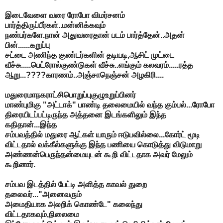
இடைவேளை வரை ரோபோ விமர்சனம்
பார்த்திருப்பீர்கள்..மன்னிக்கவும்
நண்பர்களே.நான் அதுவரைதான் படம் பார்த்தேன்..அதன்
பின்......கறுப்பு
சட்டை அணிந்த குண்டர்களின் தடியடி,ஆசிட் முட்டை
வீச்சு.....பெட்ரோல்குண்டுகள் வீச்சு..எங்கும் கலவரம்.....ரத்த
ஆறு...????காரணம்..அஞ்சாநெஞ்சன் அழகிரி....
மதுரைமாநகராட்சிபொறுப்புகுழுஉறுப்பினர்
மாண்புமிகு "அட்டாக்" பாண்டி தலைமையில் வந்த கும்பல்...ரோபோ
திரையிடப்பட்டிருந்த அத்தனை இடங்களிலும் இந்த
கதிதான்...இந்த
சம்பவத்தில் மதுரை ஆட்கள் யாரும் ஈடுபவில்லை...கோர்ட் மூடி
விட்டதால் வக்கீல்களுக்கு இந்த பணியை கொடுத்து விடுமாறு
அண்ணன்பெருந்தன்மையுடன் கூறி விட்டதாக அவர் மேலும்
கூறினார்.
சம்பவ இடத்தில் பேட்டி அளித்த காவல் துறை
தலைவர்..."அனைவரும்
அமைதியாக அலறிக் கொண்டே" கலைந்து
விட்டதாகவும்,நிலைமை