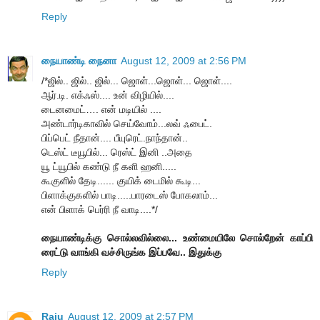
Reply
நையாண்டி நைனா
August 12, 2009 at 2:56 PM
/*ஜில்.. ஜில்.. ஜில்... ஜொள்...ஜொள்... ஜொள்....
ஆர்.டி. எக்ஃஸ்.... உன் விழியில்....
டைனமைட்…. என் மடியில் ....
அண்டார்டிகாவில் செய்வோம்...லவ் ஃபைட்.
பிப்பெட் நீதான்.... பீயுரெட்.நாந்தான்..
டெஸ்ட் டீயூபில்... ரெஸ்ட் இனி ..அதை
யூ ட்யூபில் கண்டு நீ களி ஹனி.....
கூகுளில் தேடி...... குயிக் டைமில் கூடி...
பிளாக்குகளில் பாடி.....பாரடைஸ் போகலாம்...
என் பிளாக் பெர்ரி நீ வாடி....*/
நையாண்டிக்கு சொல்லவில்லை... உண்மையிலே சொல்றேன் காப்பி
ரைட்டு வாங்கி வச்சிருங்க இப்பவே.. இதுக்கு
Reply
Raju
August 12, 2009 at 2:57 PM