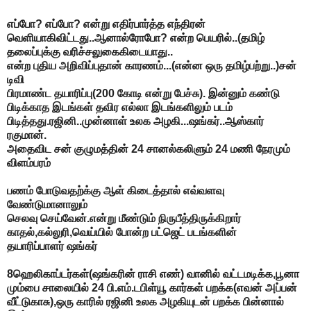
எப்போ? எப்போ? என்று எதிர்பார்த்த எந்திரன்
வெளியாகிவிட்டது..ஆனால்ரோபோ? என்ற பெயரில்..(தமிழ்
தலைப்புக்கு வரிச்சலுகைகிடையாது..
என்ற புதிய அறிவிப்புதான் காரணம்...(என்ன ஒரு தமிழ்பற்று..)சன்
டிவி
பிரமாண்ட தயாரிப்பு(200 கோடி என்று பேச்சு). இன்னும் கண்டு
பிடிக்காத இடங்கள் தவிர எல்லா இடங்களிலும் படம்
பிடித்தது.ரஜினி..முன்னாள் உலக அழகி...ஷங்கர்..ஆஸ்கார்
ரகுமான்.
அதைவிட சன் குழுமத்தின் 24 சானல்கலிளும் 24 மணி நேரமும்
விளம்பரம்
பணம் போடுவதற்க்கு ஆள் கிடைத்தால் எவ்வளவு
வேண்டுமானாலும்
செலவு செய்வேன்.என்று மீண்டும் நிருபீத்திருக்கிறார்
காதல்,கல்லுரி,வெய்யில் போன்ற பட்ஜெட் படங்களின்
தயாரிப்பாளர் ஷங்கர்
8ஹெலிகாப்டர்கள்(ஷங்கரின் ராசி எண்) வானில் வட்டமடிக்க,பூனா
மும்பை சாலையில் 24 பி.எம்.டபிள்யூ கார்கள் பறக்க(எவன் அப்பன்
வீட்டுகாசு),ஒரு காரில் ரஜினி உலக அழகியுடன் பறக்க பின்னால்