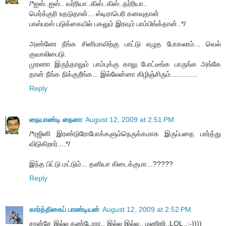
/*ஐஸ்..ஐஸ்.. வர்ரியா..கிஸ்..கிஸ்..தர்ரியா..
மெர்க்குரி உதடுதான்... ஸ்டிராபெரி கனவுதான்
பாஸ்பரஸ் படுக்கையில் பகலும் இரவும் பாம்பிங்க்தான்..*/
அண்ணே நீங்க சினிமாவிற்கு பாட்டு எழுத போகலாம்... வெல்
குவாலிபைடு.
முரணா இருந்தாலும் பாம்புக்கு காலு போட்டீங்க பாருங்க அங்கே
தான் நீங்க நிக்குறீங்க... இல்லேன்னா கிழிஞ்சிரும்.............
Reply
நையாண்டி நைனா
August 12, 2009 at 2:51 PM
/*ரஜினி இரண்டுரோபோக்களும்நெருக்கமாக இருப்பதை பார்த்து
விடுகிறார்....*/
இந்த பிட்டு மட்டும்... தனியா கிடைக்குமா...?????
Reply
கார்த்திகைப் பாண்டியன்
August 12, 2009 at 2:52 PM
சான்சே இல்ல தண்டோரா.. இல்ல இல்ல.. மணிஜி..LOL..:-))))