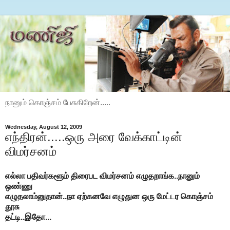
நானும் கொஞ்சம் பேசுகிறேன்.....
Wednesday, August 12, 2009
எந்திரன்.....ஒரு அரை வேக்காட்டின்
விமர்சனம்
எல்லா பதிவர்களூம் திரைபட விமர்சனம் எழுதறாங்க..நானும்
ஒண்ணு
எழுதலாம்னுதான்..நா ஏற்கனவே எழுதுன ஒரு மேட்டர கொஞ்சம்
தூசு
தட்டி..இதோ...