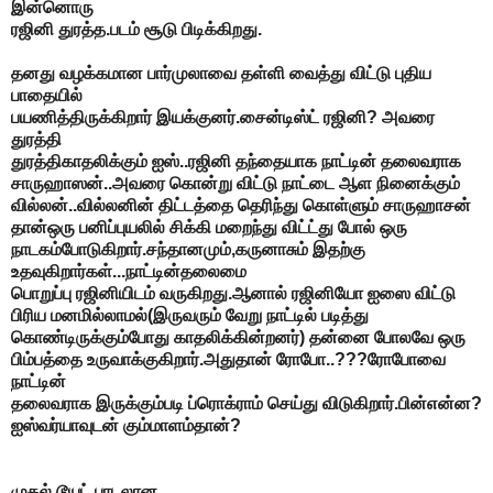
இன்னொரு
ரஜினி துரத்த.படம் சூடு பிடிக்கிறது.
தனது வழக்கமான பார்முலாவை தள்ளி வைத்து விட்டு புதிய
பாதையில்
பயணித்திருக்கிறார் இயக்குனர்.சைன்டிஸ்ட் ரஜினி? அவரை
துரத்தி
துரத்திகாதலிக்கும் ஐஸ்..ரஜினி தந்தையாக நாட்டின் தலைவராக
சாருஹாஸன்..அவரை கொன்று விட்டு நாட்டை ஆள நினைக்கும்
வில்லன்..வில்லனின் திட்டத்தை தெரிந்து கொள்ளும் சாருஹாசன்
தான்ஒரு பனிப்புயலில் சிக்கி மறைந்து விட்ட்து போல் ஒரு
நாடகம்போடுகிறார்.சந்தானமும்,கருனாசும் இதற்கு
உதவுகிறார்கள்...நாட்டின்தலைமை
பொறுப்பு ரஜினியிடம் வருகிறது.ஆனால் ரஜினியோ ஐஸை விட்டு
பிரிய மனமில்லாமல்(இருவரும் வேறு நாட்டில் படித்து
கொண்டிருக்கும்போது காதலிக்கின்றனர்) தன்னை போலவே ஒரு
பிம்பத்தை உருவாக்குகிறார்.அதுதான் ரோபோ..???ரோபோவை
நாட்டின்
தலைவராக இருக்கும்படி ப்ரொக்ராம் செய்து விடுகிறார்.பின்என்ன?
ஐஸ்வர்யாவுடன் கும்மாளம்தான்?
முதல் டூயட் பாடலான