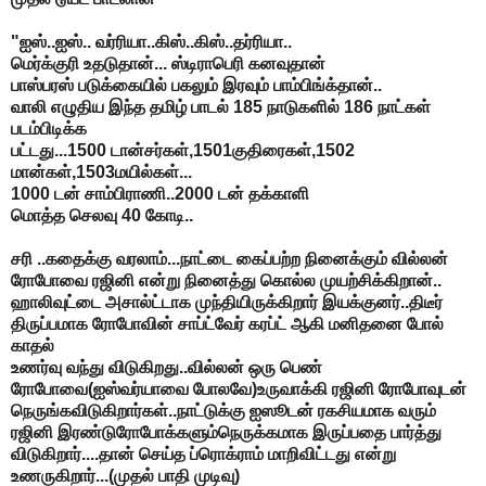
"ஐஸ்..ஐஸ்.. வர்ரியா..கிஸ்..கிஸ்..தர்ரியா..
மெர்க்குரி உதடுதான்... ஸ்டிராபெரி கனவுதான்
பாஸ்பரஸ் படுக்கையில் பகலும் இரவும் பாம்பிங்க்தான்..
வாலி எழுதிய இந்த தமிழ் பாடல் 185 நாடுகளில் 186 நாட்கள்
படம்பிடிக்க
பட்டது...1500 டான்சர்கள்,1501குதிரைகள்,1502
மான்கள்,1503மயில்கள்...
1000 டன் சாம்பிராணி..2000 டன் தக்காளி
மொத்த செலவு 40 கோடி..
சரி ..கதைக்கு வரலாம்...நாட்டை கைப்பற்ற நினைக்கும் வில்லன்
ரோபோவை ரஜினி என்று நினைத்து கொல்ல முயற்சிக்கிறான்..
ஹாலிவுட்டை அசால்ட்டாக முந்தியிருக்கிறார் இயக்குனர்..திடீர்
திருப்பமாக ரோபோவின் சாப்ட்வேர் கரப்ட் ஆகி மனிதனை போல்
காதல்
உணர்வு வந்து விடுகிறது..வில்லன் ஒரு பெண்
ரோபோவை(ஐஸ்வர்யாவை போலவே)உருவாக்கி ரஜினி ரோபோவுடன்
நெருங்கவிடுகிறார்கள்..நாட்டுக்கு ஐஸூடன் ரகசியமாக வரும்
ரஜினி இரண்டுரோபோக்களும்நெருக்கமாக இருப்பதை பார்த்து
விடுகிறார்....தான் செய்த ப்ரொக்ராம் மாறிவிட்டது என்று
உணருகிறார்...(முதல் பாதி முடிவு)