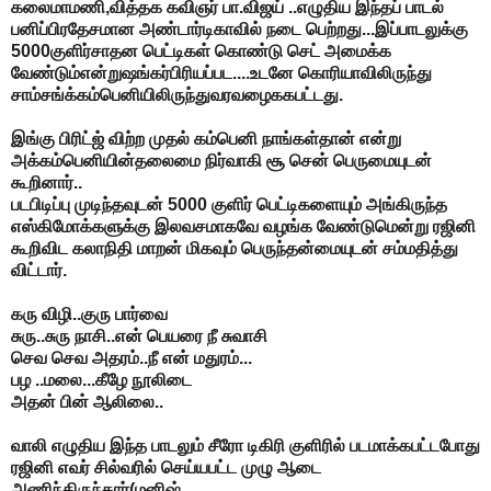
கலைமாமணி,வித்தக கவிஞர் பா.விஜய் ..எழுதிய இந்தப் பாடல்
பனிப்பிரதேசமான அண்டார்டிகாவில் நடை பெற்றது...இப்பாடலுக்கு
5000குளிர்சாதன பெட்டிகள் கொண்டு செட் அமைக்க
வேண்டும்என்றுஷங்கர்பிரியப்பட....உடனே கொரியாவிலிருந்து
சாம்சங்க்கம்பெனியிலிருந்துவரவழைககபட்டது.
இங்கு பிரிட்ஜ் விற்ற முதல் கம்பெனி நாங்கள்தான் என்று
அக்கம்பெனியின்தலைமை நிர்வாகி சூ சென் பெருமையுடன்
கூறினார்..
படபிடிப்பு முடிந்தவுடன் 5000 குளிர் பெட்டிகளையும் அங்கிருந்த
எஸ்கிமோக்களுக்கு இலவசமாகவே வழங்க வேண்டுமென்று ரஜினி
கூறிவிட கலாநிதி மாறன் மிகவும் பெருந்தன்மையுடன் சம்மதித்து
விட்டார்.
கரு விழி..குரு பார்வை
சுரு..சுரு நாசி..என் பெயரை நீ சுவாசி
செவ செவ அதரம்..நீ என் மதுரம்...
பழ ..மலை...கீழே நூலிடை
அதன் பின் ஆலிலை..
வாலி எழுதிய இந்த பாடலும் சீரோ டிகிரி குளிரில் படமாக்கபட்டபோது
ரஜினி எவர் சில்வரில் செய்யபட்ட முழு ஆடை
அணிந்திருந்தார்(மனிஷ்