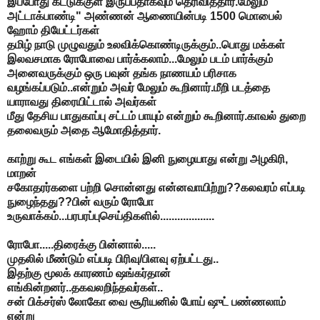
இப்போது கட்டுக்குள் இருப்பதாகவும் தெரிவித்தார்.மேலும்
அட்டாக்பாண்டி" அண்ணன் ஆணையின்படி 1500 மொபைல்
ஹோம் தியேட்டர்கள்
தமிழ் நாடு முழுவதும் உலவிக்கொண்டிருக்கும்..பொது மக்கள்
இலவசமாக ரோபோவை பார்க்கலாம்...மேலும் படம் பார்க்கும்
அனைவருக்கும் ஒரு பவுன் தங்க நாணயம் பரிசாக
வழங்கப்படும்..என்றும் அவர் மேலும் கூறினார்.மீறி படத்தை
யாராவது திரையிட்டால் அவர்கள்
மீது தேசிய பாதுகாப்பு சட்டம் பாயும் என்றும் கூறினார்.காவல் துறை
தலைவரும் அதை ஆமோதித்தார்.
காற்று கூட எங்கள் இடையில் இனி நுழையாது என்று அழகிரி,
மாறன்
சகோதரர்களை பற்றி சொன்னது என்னவாயிற்று??கலவரம் எப்படி
நுழைந்தது??பின் வரும் ரோபோ
உருவாக்கம்...பரபரப்புசெய்திகளில்...................
ரோபோ.....திரைக்கு பின்னால்.....
முதலில் மீண்டும் எப்படி பிரிவு/பிளவு ஏற்பட்டது..
இதற்கு மூலக் காரணம் ஷங்கர்தான்
எங்கின்றனர்..தகவலறிந்தவர்கள்..
சன் பிக்சர்ஸ் லோகோ வை சூரியனில் போய் ஷுட் பண்ணலாம்
என்று