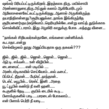
ஷங்கர் பிரியப்பட்டிருக்கிறார்..இதற்காக திரு. மயில்சாமி
அண்ணாதுரை,திரு.அப்துல் கலாம் ஆகியோரிடமும்
ஆலோசனைகேட்கபட்டிருக்கிறது..ஆனால் அருகிலிருந்த
தயாநிதிஎன்னது?சூரியனுக்கா..நாங்க இங்கிருந்தே
சூரியனை(உதய)சுடுவோம்..தெரியுமில்லே..என்று வாய்த் துடுக்காக
சொல்லிவிட்டாராம்..இது அழகிரி காதுக்கு போக ..வந்தது வினை...
"நாங்கள் சிறியவர்கள்தானே, எங்களை மன்னிக்கக்
கூடாதா..என்று
செல்விமூலம் தூது அனுப்பியதாக ஒரு தகவல்???
ஜில்.. ஜில்.. ஜில்... ஜொள்...ஜொள்... ஜொள்....
ஆர்.டி. எக்ஃஸ்.... உன் விழியில்....
டைனமைட்…. என் மடியில் ....
அண்டார்டிகாவில் செய்வோம்...லவ் ஃபைட்.
பிப்பெட் நீதான்.... பீயுரெட்.நாந்தான்..
டெஸ்ட் டீயூபில்... ரெஸ்ட் இனி ..அதை
யூ ட்யூபில் கண்டு நீ களி ஹனி.....
கூகுளில் தேடி...... குயிக் டைமில் கூடி...
பிளாக்குகளில் பாடி.....பாரடைஸ் போகலாம்...
என் பிளாக் பெர்ரி நீ வாடி....