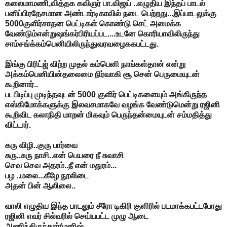
கலைமாமணி,வித்தக கவிஞர் பா.விஜய் ..எழுதிய இந்தப் பாடல்
பனிப்பிரதேசமான அண்டார்டிகாவில் நடை பெற்றது...இப்பாடலுக்கு
5000குளிர்சாதன பெட்டிகள் கொண்டு செட் அமைக்க
வேண்டும்என்றுஷங்கர்பிரியப்பட....உடனே கொரியாவிலிருந்து
சாம்சங்க்கம்பெனியிலிருந்துவரவழைககபட்டது.
இங்கு பிரிட்ஜ் விற்ற முதல் கம்பெனி நாங்கள்தான் என்று
அக்கம்பெனியின்தலைமை நிர்வாகி சூ சென் பெருமையுடன்
கூறினார்..
படபிடிப்பு முடிந்தவுடன் 5000 குளிர் பெட்டிகளையும் அங்கிருந்த
எஸ்கிமோக்களுக்கு இலவசமாகவே வழங்க வேண்டுமென்று ரஜினி
கூறிவிட கலாநிதி மாறன் மிகவும் பெருந்தன்மையுடன் சம்மதித்து
விட்டார்.
கரு விழி..குரு பார்வை
சுரு..சுரு நாசி..என் பெயரை நீ சுவாசி
செவ செவ அதரம்..நீ என் மதுரம்...
பழ ..மலை...கீழே நூலிடை
அதன் பின் ஆலிலை..
வாலி எழுதிய இந்த பாடலும் சீரோ டிகிரி குளிரில் படமாக்கபட்டபோது
ரஜினி எவர் சில்வரில் செய்யபட்ட முழு ஆடை
அணிந்திருந்தார்(மனிஷ்