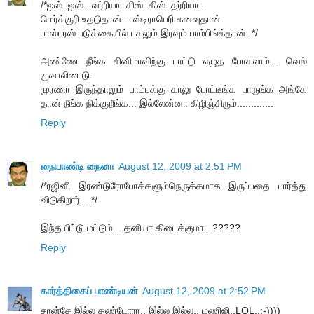
/*ஐஸ்..ஐஸ்.. வர்ரியா..கிஸ்..கிஸ்..தர்ரியா..
மெர்க்குரி உதடுதான்... ஸ்டிராபெரி கனவுதான்
பாஸ்பரஸ் படுக்கையில் பகலும் இரவும் பாம்பிங்க்தான்..*/
அண்ணே நீங்க சினிமாவிற்கு பாட்டு எழுத போகலாம்... வெல்
குவாலிபைடு.
முரணா இருந்தாலும் பாம்புக்கு காலு போட்டீங்க பாருங்க அங்கே
தான் நீங்க நிக்குறீங்க... இல்லேன்னா கிழிஞ்சிரும்.............
Reply
நையாண்டி நைனா
August 12, 2009 at 2:51 PM
/*ரஜினி இரண்டுரோபோக்களும்நெருக்கமாக இருப்பதை பார்த்து
விடுகிறார்....*/
இந்த பிட்டு மட்டும்... தனியா கிடைக்குமா...?????
Reply
கார்த்திகைப் பாண்டியன்
August 12, 2009 at 2:52 PM
சான்சே இல்ல தண்டோரா.. இல்ல இல்ல.. மணிஜி..LOL..:-))))