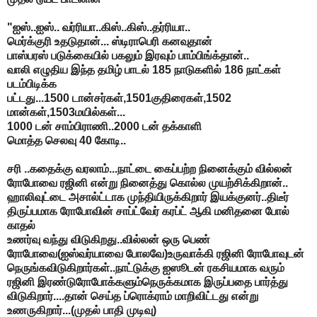
"ஐஸ்..ஐஸ்.. வர்ரியா..கிஸ்..கிஸ்..தர்ரியா..
மெர்க்குரி உதடுதான்... ஸ்டிராபெரி கனவுதான்
பாஸ்பரஸ் படுக்கையில் பகலும் இரவும் பாம்பிங்க்தான்..
வாலி எழுதிய இந்த தமிழ் பாடல் 185 நாடுகளில் 186 நாட்கள்
படம்பிடிக்க
பட்டது...1500 டான்சர்கள்,1501குதிரைகள்,1502
மான்கள்,1503மயில்கள்...
1000 டன் சாம்பிராணி..2000 டன் தக்காளி
மொத்த செலவு 40 கோடி..
சரி ..கதைக்கு வரலாம்...நாட்டை கைப்பற்ற நினைக்கும் வில்லன்
ரோபோவை ரஜினி என்று நினைத்து கொல்ல முயற்சிக்கிறான்..
ஹாலிவுட்டை அசால்ட்டாக முந்தியிருக்கிறார் இயக்குனர்..திடீர்
திருப்பமாக ரோபோவின் சாப்ட்வேர் கரப்ட் ஆகி மனிதனை போல்
காதல்
உணர்வு வந்து விடுகிறது..வில்லன் ஒரு பெண்
ரோபோவை(ஐஸ்வர்யாவை போலவே)உருவாக்கி ரஜினி ரோபோவுடன்
நெருங்கவிடுகிறார்கள்..நாட்டுக்கு ஐஸூடன் ரகசியமாக வரும்
ரஜினி இரண்டுரோபோக்களும்நெருக்கமாக இருப்பதை பார்த்து
விடுகிறார்....தான் செய்த ப்ரொக்ராம் மாறிவிட்டது என்று
உணருகிறார்...(முதல் பாதி முடிவு)