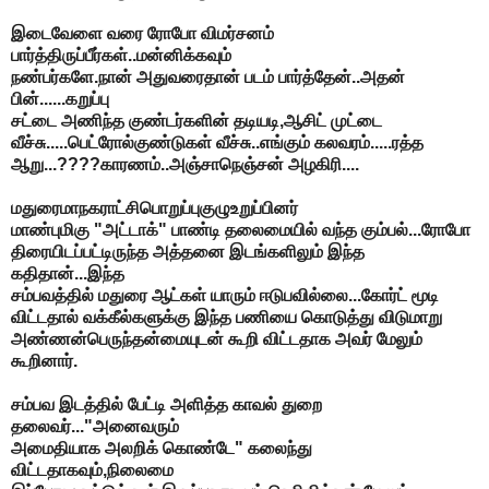
இடைவேளை வரை ரோபோ விமர்சனம்
பார்த்திருப்பீர்கள்..மன்னிக்கவும்
நண்பர்களே.நான் அதுவரைதான் படம் பார்த்தேன்..அதன்
பின்......கறுப்பு
சட்டை அணிந்த குண்டர்களின் தடியடி,ஆசிட் முட்டை
வீச்சு.....பெட்ரோல்குண்டுகள் வீச்சு..எங்கும் கலவரம்.....ரத்த
ஆறு...????காரணம்..அஞ்சாநெஞ்சன் அழகிரி....
மதுரைமாநகராட்சிபொறுப்புகுழுஉறுப்பினர்
மாண்புமிகு "அட்டாக்" பாண்டி தலைமையில் வந்த கும்பல்...ரோபோ
திரையிடப்பட்டிருந்த அத்தனை இடங்களிலும் இந்த
கதிதான்...இந்த
சம்பவத்தில் மதுரை ஆட்கள் யாரும் ஈடுபவில்லை...கோர்ட் மூடி
விட்டதால் வக்கீல்களுக்கு இந்த பணியை கொடுத்து விடுமாறு
அண்ணன்பெருந்தன்மையுடன் கூறி விட்டதாக அவர் மேலும்
கூறினார்.
சம்பவ இடத்தில் பேட்டி அளித்த காவல் துறை
தலைவர்..."அனைவரும்
அமைதியாக அலறிக் கொண்டே" கலைந்து
விட்டதாகவும்,நிலைமை