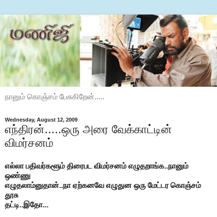
நானும் கொஞ்சம் பேசுகிறேன்.....
Wednesday, August 12, 2009
எந்திரன்.....ஒரு அரை வேக்காட்டின்
விமர்சனம்
எல்லா பதிவர்களூம் திரைபட விமர்சனம் எழுதறாங்க..நானும்
ஒண்ணு
எழுதலாம்னுதான்..நா ஏற்கனவே எழுதுன ஒரு மேட்டர கொஞ்சம்
தூசு
தட்டி..இதோ...