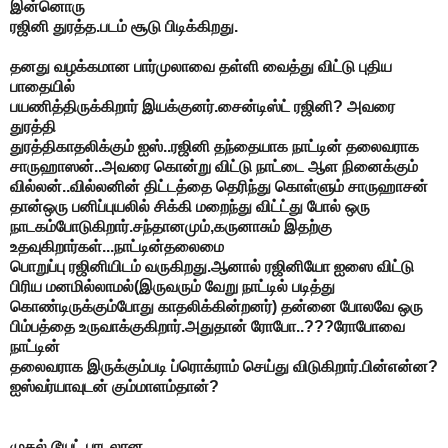
இன்னொரு
ரஜினி துரத்த.படம் சூடு பிடிக்கிறது.
தனது வழக்கமான பார்முலாவை தள்ளி வைத்து விட்டு புதிய
பாதையில்
பயணித்திருக்கிறார் இயக்குனர்.சைன்டிஸ்ட் ரஜினி? அவரை
துரத்தி
துரத்திகாதலிக்கும் ஐஸ்..ரஜினி தந்தையாக நாட்டின் தலைவராக
சாருஹாஸன்..அவரை கொன்று விட்டு நாட்டை ஆள நினைக்கும்
வில்லன்..வில்லனின் திட்டத்தை தெரிந்து கொள்ளும் சாருஹாசன்
தான்ஒரு பனிப்புயலில் சிக்கி மறைந்து விட்ட்து போல் ஒரு
நாடகம்போடுகிறார்.சந்தானமும்,கருனாசும் இதற்கு
உதவுகிறார்கள்...நாட்டின்தலைமை
பொறுப்பு ரஜினியிடம் வருகிறது.ஆனால் ரஜினியோ ஐஸை விட்டு
பிரிய மனமில்லாமல்(இருவரும் வேறு நாட்டில் படித்து
கொண்டிருக்கும்போது காதலிக்கின்றனர்) தன்னை போலவே ஒரு
பிம்பத்தை உருவாக்குகிறார்.அதுதான் ரோபோ..???ரோபோவை
நாட்டின்
தலைவராக இருக்கும்படி ப்ரொக்ராம் செய்து விடுகிறார்.பின்என்ன?
ஐஸ்வர்யாவுடன் கும்மாளம்தான்?
முதல் டூயட் பாடலான