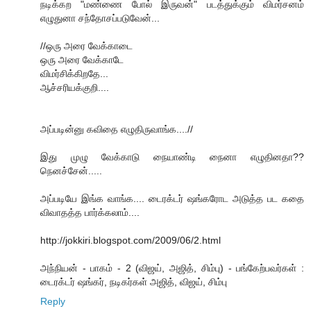
நடிக்கற "மண்ணை போல் இருவன்" படத்துக்கும் விமர்சனம்
எழுதுனா சந்தோசப்படுவேன்...
//ஒரு அரை வேக்காடை
ஒரு அரை வேக்காடே
விமர்சிக்கிறதே...
ஆச்சரியக்குறி....
அப்படின்னு கவிதை எழுதிருவாங்க....//
இது முழு வேக்காடு நையாண்டி நைனா எழுதின‌தா??
நென‌ச்சேன்.....
அப்படியே இங்க வாங்க.... டைரக்டர் ஷங்கரோட அடுத்த பட கதை
விவாதத்த பார்க்கலாம்....
http://jokkiri.blogspot.com/2009/06/2.html
அந்நியன் - பாகம் - 2 (விஜய், அஜித், சிம்பு) - பங்கேற்பவர்கள் :
டைரக்டர் ஷங்கர், நடிகர்கள் அஜித், விஜய், சிம்பு
Reply