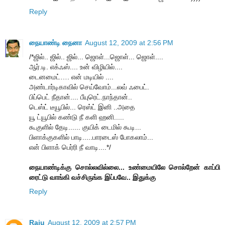
Reply
நையாண்டி நைனா
August 12, 2009 at 2:56 PM
/*ஜில்.. ஜில்.. ஜில்... ஜொள்...ஜொள்... ஜொள்....
ஆர்.டி. எக்ஃஸ்.... உன் விழியில்....
டைனமைட்…. என் மடியில் ....
அண்டார்டிகாவில் செய்வோம்...லவ் ஃபைட்.
பிப்பெட் நீதான்.... பீயுரெட்.நாந்தான்..
டெஸ்ட் டீயூபில்... ரெஸ்ட் இனி ..அதை
யூ ட்யூபில் கண்டு நீ களி ஹனி.....
கூகுளில் தேடி...... குயிக் டைமில் கூடி...
பிளாக்குகளில் பாடி.....பாரடைஸ் போகலாம்...
என் பிளாக் பெர்ரி நீ வாடி....*/
நையாண்டிக்கு சொல்லவில்லை... உண்மையிலே சொல்றேன் காப்பி
ரைட்டு வாங்கி வச்சிருங்க இப்பவே.. இதுக்கு
Reply
Raju
August 12, 2009 at 2:57 PM