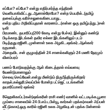
எப்போ? எப்போ? என்று எதிர்பார்த்த எந்திரன்
வெளியாகிவிட்டது..ஆனால்ரோபோ? என்ற பெயரில்..(தமிழ்
தலைப்புக்கு வரிச்சலுகைகிடையாது..
என்ற புதிய அறிவிப்புதான் காரணம்...(என்ன ஒரு தமிழ்பற்று..)சன்
டிவி
பிரமாண்ட தயாரிப்பு(200 கோடி என்று பேச்சு). இன்னும் கண்டு
பிடிக்காத இடங்கள் தவிர எல்லா இடங்களிலும் படம்
பிடித்தது.ரஜினி..முன்னாள் உலக அழகி...ஷங்கர்..ஆஸ்கார்
ரகுமான்.
அதைவிட சன் குழுமத்தின் 24 சானல்கலிளும் 24 மணி நேரமும்
விளம்பரம்
பணம் போடுவதற்க்கு ஆள் கிடைத்தால் எவ்வளவு
வேண்டுமானாலும்
செலவு செய்வேன்.என்று மீண்டும் நிருபீத்திருக்கிறார்
காதல்,கல்லுரி,வெய்யில் போன்ற பட்ஜெட் படங்களின்
தயாரிப்பாளர் ஷங்கர்
8ஹெலிகாப்டர்கள்(ஷங்கரின் ராசி எண்) வானில் வட்டமடிக்க,பூனா
மும்பை சாலையில் 24 பி.எம்.டபிள்யூ கார்கள் பறக்க(எவன் அப்பன்
வீட்டுகாசு),ஒரு காரில் ரஜினி உலக அழகியுடன் பறக்க பின்னால்