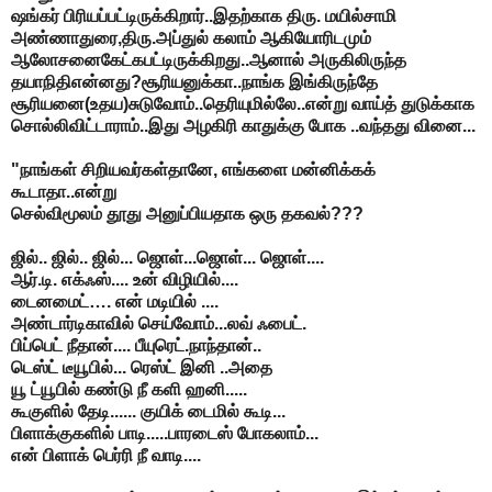
ஷங்கர் பிரியப்பட்டிருக்கிறார்..இதற்காக திரு. மயில்சாமி
அண்ணாதுரை,திரு.அப்துல் கலாம் ஆகியோரிடமும்
ஆலோசனைகேட்கபட்டிருக்கிறது..ஆனால் அருகிலிருந்த
தயாநிதிஎன்னது?சூரியனுக்கா..நாங்க இங்கிருந்தே
சூரியனை(உதய)சுடுவோம்..தெரியுமில்லே..என்று வாய்த் துடுக்காக
சொல்லிவிட்டாராம்..இது அழகிரி காதுக்கு போக ..வந்தது வினை...
"நாங்கள் சிறியவர்கள்தானே, எங்களை மன்னிக்கக்
கூடாதா..என்று
செல்விமூலம் தூது அனுப்பியதாக ஒரு தகவல்???
ஜில்.. ஜில்.. ஜில்... ஜொள்...ஜொள்... ஜொள்....
ஆர்.டி. எக்ஃஸ்.... உன் விழியில்....
டைனமைட்…. என் மடியில் ....
அண்டார்டிகாவில் செய்வோம்...லவ் ஃபைட்.
பிப்பெட் நீதான்.... பீயுரெட்.நாந்தான்..
டெஸ்ட் டீயூபில்... ரெஸ்ட் இனி ..அதை
யூ ட்யூபில் கண்டு நீ களி ஹனி.....
கூகுளில் தேடி...... குயிக் டைமில் கூடி...
பிளாக்குகளில் பாடி.....பாரடைஸ் போகலாம்...
என் பிளாக் பெர்ரி நீ வாடி....