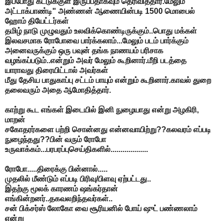
இப்போது கட்டுக்குள் இருப்பதாகவும் தெரிவித்தார்.மேலும்
அட்டாக்பாண்டி" அண்ணன் ஆணையின்படி 1500 மொபைல்
ஹோம் தியேட்டர்கள்
தமிழ் நாடு முழுவதும் உலவிக்கொண்டிருக்கும்..பொது மக்கள்
இலவசமாக ரோபோவை பார்க்கலாம்...மேலும் படம் பார்க்கும்
அனைவருக்கும் ஒரு பவுன் தங்க நாணயம் பரிசாக
வழங்கப்படும்..என்றும் அவர் மேலும் கூறினார்.மீறி படத்தை
யாராவது திரையிட்டால் அவர்கள்
மீது தேசிய பாதுகாப்பு சட்டம் பாயும் என்றும் கூறினார்.காவல் துறை
தலைவரும் அதை ஆமோதித்தார்.
காற்று கூட எங்கள் இடையில் இனி நுழையாது என்று அழகிரி,
மாறன்
சகோதரர்களை பற்றி சொன்னது என்னவாயிற்று??கலவரம் எப்படி
நுழைந்தது??பின் வரும் ரோபோ
உருவாக்கம்...பரபரப்புசெய்திகளில்...................
ரோபோ.....திரைக்கு பின்னால்.....
முதலில் மீண்டும் எப்படி பிரிவு/பிளவு ஏற்பட்டது..
இதற்கு மூலக் காரணம் ஷங்கர்தான்
எங்கின்றனர்..தகவலறிந்தவர்கள்..
சன் பிக்சர்ஸ் லோகோ வை சூரியனில் போய் ஷுட் பண்ணலாம்
என்று