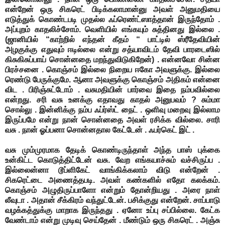
என்றேன் ஒரு சிகரெட் பிடிக்கலாமான்னு அவள் அனுமதியை
எடுத்துக் கொண்டபடி
முதல்ல ஃப்ரெண்ட்ஸாத்தான் இருந்தோம் .
அப்புறம் காதலிச்சோம். வெளியில் எங்கயும் சுத்தினது இல்லை .
(ஜானியில் “காற்றில் எந்தன் கீதம் “ பாட்டில் ஸ்ரீதேவியின்
அழகுக்கு எதுவும் ஈடில்லை என்று சத்யாவிடம் தேவி பாரடைஸில்
கிசுகிசுப்பாய் சொன்னதை மறந்துவிடுகிறேன்) . என்னவோ சின்ன
பிரச்சனை . கொஞ்சம் இல்லை நிறைய ஈகோ அவளுக்கு. இல்லை
ரெண்டு பேருக்குமே. ஆனா அவளுக்கு கொஞ்சம் அதிகம் என்னை
விட . பிரிஞ்சுட்டோம் .
வசுமதியின் பார்வை இதை நம்பவில்லை
என்றது. சரி வசு உனக்கு எதாவது காதல் அனுபவம் ? சும்மா
சொல்லு . இன்னிக்கு நம்ப ஃப்ர்ஸ்ட் நைட் . ஒளிவு மறைவு இல்லாம
இருப்பமே என்று நான் சொன்னதை அவள் ரசிக்க வில்லை.
சாரி
வசு . நான் ஓப்பனா சொன்னதால கேட்டேன் . ஃபர்கெட் இட் .
வசு மும்முரமாக தேடிக் கொண்டிருந்தாள்
அந்த பாஸ் புக்கை
உன்கிட்ட கொடுத்திட்டேன் வசு. வேற எங்கயாச்சும் வச்சிருப்ப .
இல்லைன்னா டூப்ளிகேட் வாங்கிக்கலாம் விடு என்றேன் .
சிகரெட்டை அணைத்தபடி. அவள் கண்களில் எதோ கலக்கம்.
கொஞ்சம் அழுதிருப்பாளோ என்றும் தோன்றியது .
அரை நாள்
லீவுடா . அதான் சீக்கிரம் வந்துட்டேன். பசிக்குது என்றேன்.
சாப்பாடு
வழக்கத்துக்கு மாறாக இருந்தது . ஏனோ உப்பு சப்பில்லை. கேட்க
வேண்டாம் என்று முடிவு செய்தேன் . மீண்டும் ஒரு சிகரெட் . அஞ்சு