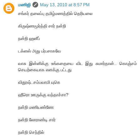
மணிஜி
May 13, 2010 at 8:57 PM
சங்கர் தலைப்பு தமிழ்மணத்தில் தெரியலை
கிருஷ்ணமூர்த்தி சார் நன்றி
நன்றி ஹனீப்
டக்ளஸ் அது பர்பசாகவே
வாசு இன்னிக்கு உங்கதையை விட இது சுமார்தான்.. கொஞ்சம்
செயற்கையாக எனக்கு பட்டது
விதூஷ்..சம்பவாமி யுகெ
ஹீரொ ஊருக்கு வந்தாச்சா?
நன்றி மணியண்ணே
நன்றி லோராண்டி சார்
நன்றி செந்தில்