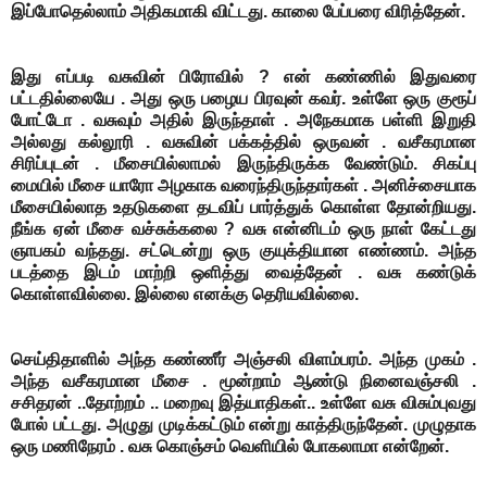
இப்போதெல்லாம் அதிகமாகி விட்டது. காலை பேப்பரை விரித்தேன்.
இது எப்படி வசுவின் பிரோவில் ? என் கண்ணில் இதுவரை
பட்டதில்லையே . அது ஒரு பழைய பிரவுன் கவர். உள்ளே ஒரு குரூப்
போட்டோ . வசுவும் அதில் இருந்தாள் . அநேகமாக பள்ளி இறுதி
அல்லது கல்லூரி . வசுவின் பக்கத்தில் ஒருவன் . வசீகரமான
சிரிப்புடன் . மீசையில்லாமல் இருந்திருக்க வேண்டும். சிகப்பு
மையில் மீசை யாரோ அழகாக வரைந்திருந்தார்கள் . அனிச்சையாக
மீசையில்லாத உதடுகளை தடவிப் பார்த்துக் கொள்ள தோன்றியது.
நீங்க ஏன் மீசை வச்சுக்கலை ? வசு என்னிடம் ஒரு நாள் கேட்டது
ஞாபகம் வந்தது. சட்டென்று ஒரு குயுக்தியான எண்ணம். அந்த
படத்தை இடம் மாற்றி ஒளித்து வைத்தேன் . வசு கண்டுக்
கொள்ளவில்லை. இல்லை எனக்கு தெரியவில்லை.
செய்திதாளில் அந்த கண்ணீர் அஞ்சலி விளம்பரம். அந்த முகம் .
அந்த வசீகரமான மீசை . மூன்றாம் ஆண்டு நினைவஞ்சலி .
சசிதரன் ..தோற்றம் .. மறைவு இத்யாதிகள்.. உள்ளே வசு விசும்புவது
போல் பட்டது.
அழுது முடிக்கட்டும் என்று காத்திருந்தேன். முழுதாக
ஒரு மணிநேரம் .
வசு கொஞ்சம் வெளியில் போகலாமா என்றேன்.