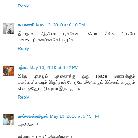
Reply
க.பாலாசி
May 13, 2010 at 6:10 PM
இப்பதான் ஆரஅமர படிச்சேன்... செம டச்சிங்.....அப்டியே
மனசையும் கலங்கச்செய்யுதுங்க...
Reply
பத்மா
May 13, 2010 at 6:32 PM
இந்த புரிதலும் ,துணைக்கு ஒரு space கொடுக்கும்
மனப்பான்மையும் இருந்தால் போதுமே .இனிக்கும் இல்லறம் .எழுதும்
style ஓஹோ . நிறைவா இருக்கு படிக்க
Reply
உண்மைத்தமிழன்
May 13, 2010 at 6:45 PM
அண்ணே..!
எங்கயோ போயிட்டீங்கண்ணே..!