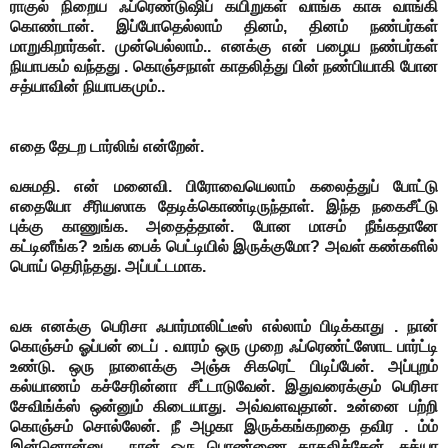
ராகுல் நிறைய ஃப்ரெண்டுஷிப் கயிறுகள் வாங்க காசு வாங்கி
கொண்டான். இப்போதெல்லாம் தினம், தினம் நண்பர்கள்
மாறுகிறார்கள். முன்பெல்லாம்.. எனக்கு என் பழைய நண்பர்கள்
நியாபகம் வந்தது . கொஞ்சநாள் காதலித்து பின் நண்பியாகி போன
சத்யாவின் நியாபகமும்..
எதை தேடற டார்லிங் என்றேன்.
வசுமதி. என் மனைவி. பிரோவையெலாம் கலைத்துப் போட்டு
எதையோ சீரியஸாக தேடிக்கொண்டிருந்தாள்.
இந்த நகைசீட்டு
புக்கு காணுங்க. அதைத்தான். போன மாசம் நீங்கதானே
கட்டினீங்க? உங்க பைக் பெட்டியில் இருக்குமோ?
அவள் கண்களில்
பொய் தெரிந்தது. அப்பட்டமாக.
வசு எனக்கு பெரிசா ஃபார்மாலிட்டீஸ் எல்லாம் பிடிக்காது . நான்
கொஞ்சம் ஓப்பன் டைப் . வாரம் ஒரு முறை ஃப்ரெண்ட்ஸோட பார்ட்டி
உண்டு. ஒரு நாளைக்கு அஞ்சு சிகரெட் பிடிப்பேன். அப்புறம்
கல்யாணம் கச்சேரின்னா சீட்டாடுவேன். இதுவரைக்கும் பெரிசா
சேவிங்க்ஸ் ஒன்னும் கிடையாது. அவ்வளவுதான். உன்னை பற்றி
கொஞ்சம் சொல்லேன். நீ அழகா இருக்கங்கறதை தவிர . ம்ம்
இன்னொன்னு . நான் ஒரு பொண்ணை காதலிச்சேன். சத்யா