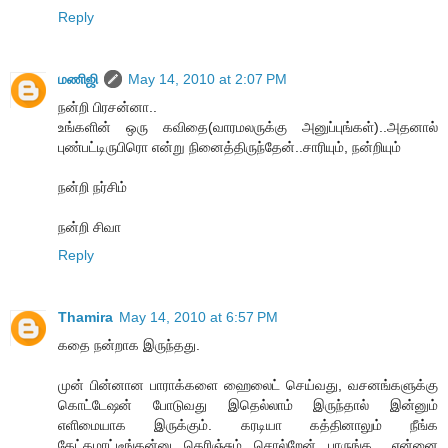
Reply
மணிஜி
May 14, 2010 at 2:07 PM
நன்றி பிரசன்னா..
உங்களின் ஒரு கவிதை(வாரமலருக்கு அனுப்புங்கள்)..அதனால்
புண்பட்டிருபிரொ என்று நினைத்திருந்தேன்..சாரியும், நன்றியும்
நன்றி நர்சிம்
நன்றி சிவா
Reply
Thamira
May 14, 2010 at 6:57 PM
கதை நன்றாக இருந்தது.
முன் பின்னான பாராக்களை ஹைலைட் செய்வது, வசனங்களுக்கு
கொட்டேஷன் போடுவது இதெல்லாம் இருந்தால் இன்னும்
எளிமையாக இருக்கும். கரடியா கத்தினாலும் நீங்க
கேட்கமாட்டீங்கன்னு தெரிஞ்சும் சொல்றேன் பாருங்க.. என்னை