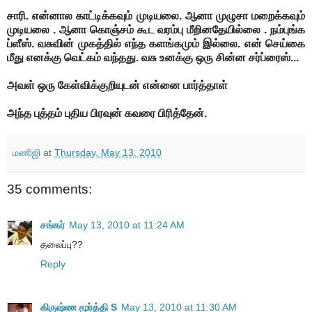
சாரி. என்னால காட்டிக்கவும் முடியலை. ஆனா முழுசா மறைக்கவும்
முடியலை . ஆனா கொஞ்சம் கூட வரம்பு மீறினதேயில்லை . நம்புங்க
ப்ளீஸ்.
வசுவின் முகத்தில் எந்த களங்கமும் இல்லை. என் செய்கை
மீது எனக்கு வெட்கம் வந்தது.
வசு உனக்கு ஒரு சின்ன சர்ப்ரைஸ்...
அவள் ஒரு கேள்விக்குறியுடன் என்னை பார்த்தாள்
அந்த புத்தம் புதிய பிரவுன் கவரை பிரித்தேன்.
மணிஜி
at
Thursday, May 13, 2010
35 comments:
சங்கர்
May 13, 2010 at 11:24 AM
தலைப்பு??
Reply
கிருஷ்ண மூர்த்தி S
May 13, 2010 at 11:30 AM