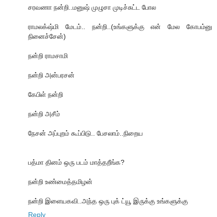
சரவணா நன்றி..மனுஷ் முழுசா முடிச்சுட்ட போல
ராமலக்‌ஷ்மி மேடம்.. நன்றி..(உங்களுக்கு என் மேல கோபம்னு
நினைச்சேன்)
நன்றி ராமசாமி
நன்றி அன்பரசன்
கேபிள் நன்றி
நன்றி அசீம்
நேசன் அப்புறம் கூப்பிடு.. பேசலாம்..நிறைய
பத்மா தினம் ஒரு படம் மாத்தறீங்க?
நன்றி உண்மைத்தமிழன்
நன்றி இளையகவி..அந்த ஒரு புக் ட்யூ இருக்கு உங்களுக்கு
Reply