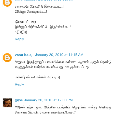
தலைவரே பிப்ரவரி 5 இல்லையாம்..!
26ன்னு சொல்றாங்க..!
@பலா பட்டறை
இன்னும் சிரிச்சுக்கிட்டே இருக்கேங்க..!
:-))))))))
Reply
vasu balaji
January 20, 2010 at 11:15 AM
/எதுவா இருந்தாலும் பரவாயில்லை மன்னா, ஆனால் முதல் ரெண்டு
எழுத்துக்கள் சேர்க்க வேண்டியது மிக முக்கியம்..:)/
மன்னர் எப்படி! மக்கள் அப்படி:))
Reply
தராசு
January 20, 2010 at 12:00 PM
//அசல் எந்த ஒரு ஆங்கில படத்தின் ஜெராக்ஸ் என்று தெரிந்து
கொள்ள பிப்ரவரி 5 வரை காத்திருப்போம்.//