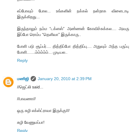
எப்போவும் போல... உங்களின் நக்கல் நன்றாக விளைடாடி
இருக்கிறது...
இருந்தாலும் நம்ம “டக்ளஸ்” அண்ணன் கோவிச்சுக்கல.... அவரு
இப்போ ரொம்ப “தெளிவா” இருக்காரு..
போளி படு சூப்பர்.... தித்திப்போ தித்திப்பு.... அதுவும் அந்த பருப்பு
போளி.......ம்ம்ம்ம்ம்... முடியல..
Reply
மணிஜி
January 20, 2010 at 2:39 PM
//ஜெட்லி said...
//பாவணா//
ஒரு சுழி எக்ஸ்ட்ராவா இருக்கு///
சுழி வேணுமப்பா!
Reply