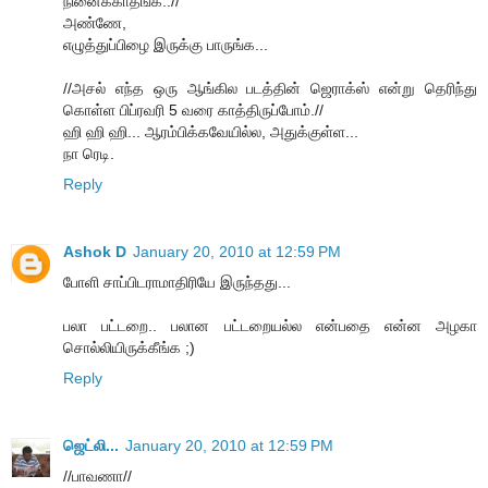
நினைக்காதீங்க..//
அண்ணே,
எழுத்துப்பிழை இருக்கு பாருங்க...
//அசல் எந்த ஒரு ஆங்கில படத்தின் ஜெராக்ஸ் என்று தெரிந்து
கொள்ள பிப்ரவரி 5 வரை காத்திருப்போம்.//
ஹி ஹி ஹி... ஆரம்பிக்கவேயில்ல, அதுக்குள்ள...
நா ரெடி.
Reply
Ashok D
January 20, 2010 at 12:59 PM
போளி சாப்பிடராமாதிரியே இருந்தது...
பலா பட்டறை.. பலான பட்டறையல்ல என்பதை என்ன அழகா
சொல்லியிருக்கீங்க ;)
Reply
ஜெட்லி...
January 20, 2010 at 12:59 PM
//பாவணா//