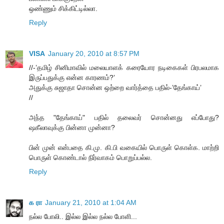
ஒண்ணும் சிக்கிட்டில்லா.
Reply
VISA
January 20, 2010 at 8:57 PM
//-’தமிழ் சினிமாவில் மலையாளக் கரையோர நடிகைகள் பிரபலமாக
இருப்பதுக்கு என்ன காரணம்?’
அதுக்கு சுஜாதா சொன்ன ஒற்றை வார்த்தை பதில்-’தேங்காய்’
//
அந்த "தேங்காய்" பதில் தலைவர் சொன்னது எப்போது?
ஷகீலாவுக்கு பின்னா முன்னா?
பின் முன் என்பதை கி.மு. கி.பி வகையில் பொருள் கொள்க. மாற்றி
பொருள் கொண்டால் நிர்வாகம் பொறுப்பல்ல.
Reply
க ரா
January 21, 2010 at 1:04 AM
நல்ல போலி.. இல்ல இல்ல நல்ல போளி...