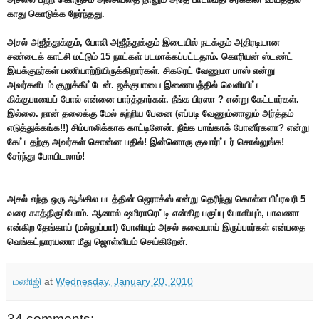
காது கொடுக்க நேர்ந்தது.
அசல் அஜீத்துக்கும், போலி அஜீத்துக்கும் இடையில் நடக்கும் அதிரடியான
சண்டைக் காட்சி மட்டும் 15 நாட்கள் படமாக்கப்பட்டதாம். கொரியன் ஸ்டண்ட்
இயக்குநர்கள் பணியாற்றியிருக்கிறார்கள். சிகரெட் வேணுமா பாஸ் என்று
அவர்களிடம் குறுக்கிட்டேன். ஜக்குபாயை இணையத்தில் வெளியிட்ட
கிக்குபாயைப் போல் என்னை பார்த்தார்கள். நீங்க பிரஸா ? என்று கேட்டார்கள்.
இல்லை. நான் தலைக்கு மேல் சுற்றிய பேனை (எப்படி வேணும்னாலும் அர்த்தம்
எடுத்துக்கங்க!!) சிம்பாலிக்காக காட்டினேன். நீங்க பாங்காக் போனீர்களா? என்று
கேட்டதற்கு அவர்கள் சொன்ன பதில்! இன்னொரு குவார்ட்டர் சொல்லுங்க!
சேர்ந்து போயிடலாம்!
அசல் எந்த ஒரு ஆங்கில படத்தின் ஜெராக்ஸ் என்று தெரிந்து கொள்ள பிப்ரவரி 5
வரை காத்திருப்போம். ஆனால் ஷமிராரெட்டி என்கிற பருப்பு போளியும், பாவணா
என்கிற தேங்காய் (மல்லுப்பா!) போளியும் அசல் சுவையாய் இருப்பார்கள் என்பதை
வெங்கட்நாரயணா மீது ஜொள்ளீயம் செய்கிறேன்.
மணிஜி
at
Wednesday, January 20, 2010
34 comments: