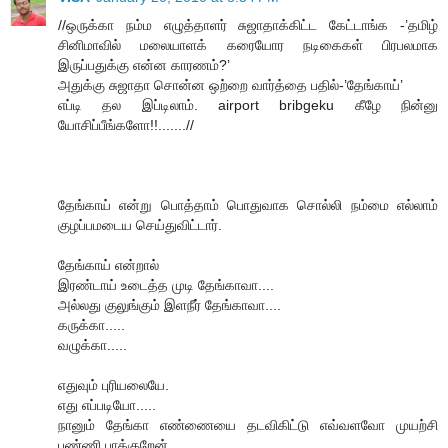
//ஒருக்கா நம்ம எழுத்தாளர் சுஜாதாக்கிட்ட கேட்டாங்க -’தமிழ்
சினிமாவில் மலையாளக் கரையோர நடிகைகள் பிரபலமாக
இருப்பதுக்கு என்ன காரணம்?’
அதுக்கு சுஜாதா சொன்ன ஒற்றை வார்த்தை பதில்-’தேங்காய்’
எப்டி தல இப்டிலாம். airport bribgeku கீழே நின்னு
யோசிப்பீங்களோ!!.......//
தேங்காய் என்று பொத்தாம் பொதுவாக சொல்லி நம்மை எல்லாம்
குழப்பமடைய செய்துவிட்டார்.
தேங்காய் என்றால்
இரண்டாய் உடைத்த முடி தேங்காவா....
அல்லது குலுங்கும் இளநீர் தேங்காவா....
கருக்கா.....
வழுக்கா.....
எதுவும் புரியலையே.
எது எப்படியோ.....
நானும் தேங்கா எண்ணையை தடவிகிட்டு எவ்வளவோ முயற்சி
பண்ணி பாக்குறேன்