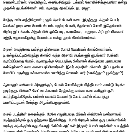
கொண்டார்கள். மெயிலிலும், கைபேசியிலும். டக்ளஸ் கோவிச்சிக்குவாரோ என்று
முதலில் தயங்கினேன். சரி. ஆகறது ஆகட்டும். நட ராஜா.
மேற்கு மாம்பலத்தில்தான் முதல் அசல் போளி கடை இருந்தது. அதன் பெயர்
வெங்கட்நாரயணா போளி ஸ்டால். பருப்பு போளி, தேங்காய் போளி இதெல்லாம்
சிறப்பு ஐட்டங்கள். அதன் பின் ஓம்பொடி, காராசேவு, பாதுஷா. அப்புறம் மிளகாய்
பஜ்ஜி, உருளைகிழங்கு போண்டா என்று தூள் கிளப்பினார்கள்.
அதன் வெற்றியை பார்த்து புற்றீசலாக போலி போளிகள் கிளம்பினார்கள்.
டி.கல்லுப்பட்டியிலிருந்து கிளம்பி வந்த ஆசாமி பெங்களூர் ஐயங்கார் பேக்கரி
ஆரம்பிப்பதை போல், ஆளாலுக்கு பெயருக்கு பின்னால் கிருஷ்ணா ,நாரயணா
என்றெல்லாம் கடைகளை பரப்பினார்கள். இவர் அவரின் மச்சான். இப்ப தனியா
போயிட்டாருன்னு மக்களாகவே ஊகித்து கொண்டனர்.(ஊகித்தா? யூகித்தா?)
ஆனாலும் என்னால் அசலுக்கும், போலி போளிக்கும் வித்தியாசம் கண்டு பிடிக்க
முடிந்தது. பின்ன? வேட்டைக்காரன் ரேஞ்சுக்கு எல்லா கடைகளிலும் ருசி
பார்த்திருக்கிறேன். பார்சல் வாங்கி கொண்டு போய் காரில் உட்கார்ந்து
மானிட்டருடன் சேர்த்து அமுக்கியதுமுண்டு.
அசல் படத்தின் கதைக்கும், மேலே எழுதியதை நீங்கள் ஸ்கிரோல் பண்ணாமல்
படித்ததற்க்கும் ஒரு ஓற்றுமை இருக்கிறது. போக் ரோடில் உள்ள ஒரு டாஸ்மாக்கில்
சரக்கு அடிக்கும்போது சிவாஜி பிலிம்ஸ் ஆட்கள் இருவர் போலி சரக்கின் உபயத்தில்
அசலை பற்றி கொஞ்சம் அலசியதை நானும் அதே பாடாவதி சரக்கின் உபயத்தில்