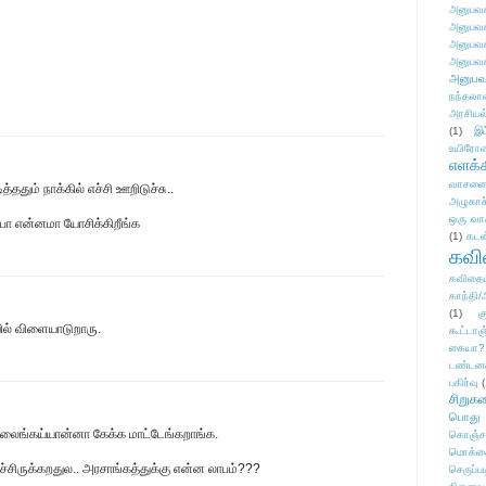
அனுபவக
அனுபவக
அனுபவக
அனுபவக
அனுபவ
நந்தலால
அரசியல
(1)
இட
உயிரோ
எளக்க
வாசனை/க
ததும் நாக்கில் எச்சி ஊறிடுச்சு..
அழுகாச
ஒரு வா
்பா என்னமா யோசிக்கிறீங்க
(1)
கடன
கவ
கவிதைய
காந்தி/
(1)
க
ில் விளையாடுறாரு.
கூட்டா
கையா?
டண்டன
பகிர்வு
(
சிறுக
பொது
லைங்கய்யான்னா கேக்க மாட்டேங்கறாங்க.
கொஞ்ச
மொக்க
சிருக்கறதுல.. அரசாங்கத்துக்கு என்ன லாபம்???
செருப்ப