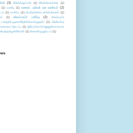
ிக்ஸ்
(3)
ரீமிக்ஸ்/ஒப்பாரி
(1)
ரீமேக்/மொக்கை
(1)
வலைப் பதிவர் நல வாரியம்
(2)
(1)
வண்டி
(1)
--1
(1)
வாசிப்பு
(1)
விபரீதம்/விகடன்/விமர்சனம்
(1)
விளம்பரம்/ பகிர்வு
(2)
ம்
(1)
விளம்பரம்/
ட்டம்/தற்பெருமை/பீற்றிக்கொள்ளுதல்/
(1)
வீண்வம்பு/
ேலை/நாட்டுநடப்பு
(1)
ஜ்யோவ்ராம்/அனுஜன்யா/வாசு/
ண்மத்தமிழன்/கேபிள்
(1)
ஸ்மைல்/குறும்படம்
(1)
wers