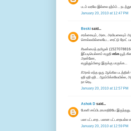
படம் வரவே இல்லை ஹ்ம்ம்... நடத்துங
January 20, 2010 at 12:47 PM
Beski
said...
சரக்கையும், அடை அவியலையும் அறி
சொல்லவில்லையே... ரைட்டு நோட் ப
//உண்மைத் தமிழன் (1527078816
இப்படியெல்லாம் எழுதி
எங்க
யூத் கிள
அண்ணே,
எழுத்துப்பிழை இருக்கு பாருங்க...
//அசல் எந்த ஒரு ஆங்கில படத்தின் 
ஹி ஹி ஹி... ஆரம்பிக்கவேயில்ல, அத
நா ரெடி.
January 20, 2010 at 12:57 PM
Ashok D
said...
போளி சாப்பிடராமாதிரியே இருந்தது..
பலா பட்டறை.. பலான பட்டறையல்ல 
January 20, 2010 at 12:59 PM