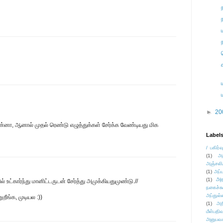
►
20
்னா, ஆனால் முதல் ரெண்டு எழுத்துக்கள் சேர்க்க வேண்டியது மிக
Label
/ பகிர்வ
(1)
அ
அஞ்சலி
(1)
அப்ப
அர
(1)
ல் உட்கார்ந்து மானிட்டருடன் சேர்த்து அமுக்கியதுமுண்டு.//
நகைச்ச
அப்துல்
றீங்க, முடியல :))
(1)
அற
மீள்பதிவ
அனுபவக