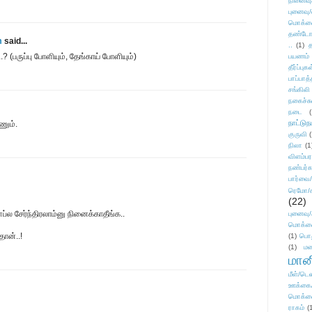
நினைவு
புனைவு
மொக்க
தண்டோரா
m
said...
..
(1)
த
? (பருப்பு போளியும், தேங்காய் போளியும்)
பயணம்
தீர்ப்பு
பாப்பாத்
சங்கிலி
நகைச்ச
நடை
(
நாட்டுந
ணும்.
குருவி
நிலா
(1
விளம்பர
நண்பர்க
பார்வை/
ரெமோ/க
(22)
ளப்ல சேர்ந்திரலாம்னு நினைக்காதீங்க..
புனைவ
மொக்க
ான்..!
(1)
பொ
(1)
மன
மானி
மீள்/டெஸ
ஊக்கை
மொக்க
ராகம்
(