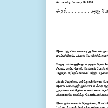
Wednesday, January 20, 2010
அசல்.................ஒரு
அசல் பற்றி விமர்சனம் எழுத சொல்லி நண்ப
கைபேசியிலும். டக்ளஸ் கோவிச்சிக்குவா
மேற்கு மாம்பலத்தில்தான் முதல் அசல
ஸ்டால். பருப்பு போளி, தேங்காய் போளி இ
பாதுஷா. அப்புறம் மிளகாய் பஜ்ஜி, உருள
அதன் வெற்றியை பார்த்து புற்றீசலாக போலி
ஆசாமி பெங்களூர் ஐயங்கார் பேக்கரி ஆர
,நாரயணா என்றெல்லாம் கடைகளை பரப்பின
மக்களாகவே ஊகித்து கொண்டனர்.(ஊகித
ஆனாலும் என்னால் அசலுக்கும், போலி போள
வேட்டைக்காரன் ரேஞ்சுக்கு எல்லா கடைகள