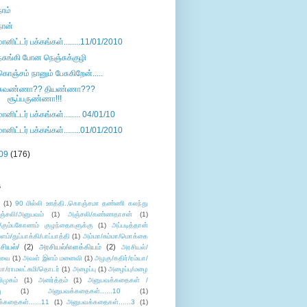
நாம்
நான்
மானிட்டர் பக்கங்கள்........11/01/2010
நசுங்கி போன நெஞ்சுக்குழி
கொஞ்சம் நானும் பேசுகிறேன்.....
சுவண்ணா?? தியண்ணா???
சூப்பருண்ணா!!!
மானிட்டர் பக்கங்கள்........ 04/01/10
மானிட்டர் பக்கங்கள்........01/01/2010
09
(176)
s
ு
(1)
90 மில்லி ஊத்தி..கொஞ்சமா தண்ணி கலந்து
ஞ்சலி/அனுபவம்
(1)
அஞ்சலி/கண்ணதாசன்
(1)
/கும்பகோணம் குழந்தைகளுக்கு
(1)
அப்படித்தான்
ளம்/துப்பாக்கி/பாப்பாத்தி
(1)
அம்மா/சும்மா/மொக்கை
சியல்/
(2)
அரசியல்/எளக்கியம்
(2)
அரசியல்/
ுவை
(1)
அவள் இளம் மனைவி
(1)
அழகு/கதிர்/ரம்யா/
லா/ராமலட்சுமி/தொடர்
(1)
அழைப்பு
(1)
அழைப்பு/மழை
ிமுகம்
(1)
அனர்த்தம்
(1)
அனுபவக்கதைகள் /
ு
(1)
அனுபவக்கதைகள்......10
(1)
்கதைகள்......11
(1)
அனுபவக்கதைகள்......3
(1)