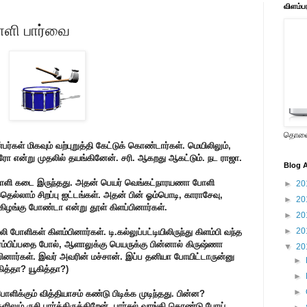
விளம்ப
 போளி பார்வை
தொலைக
ர்கள் மிகவும் வற்புறுத்தி கேட்டுக் கொண்டார்கள். மெயிலிலும்,
ரோ என்று முதலில் தயங்கினேன். சரி. ஆகறது ஆகட்டும். நட ராஜா.
Blog A
் போளி கடை இருந்தது. அதன் பெயர் வெங்கட்நாரயணா போளி
►
20
தெல்லாம் சிறப்பு ஐட்டங்கள். அதன் பின் ஓம்பொடி, காராசேவு,
►
20
ைகிழங்கு போண்டா என்று தூள் கிளப்பினார்கள்.
►
20
►
20
 போளிகள் கிளம்பினார்கள். டி.கல்லுப்பட்டியிலிருந்து கிளம்பி வந்த
ம்பிப்பதை போல், ஆளாலுக்கு பெயருக்கு பின்னால் கிருஷ்ணா
▼
20
ார்கள். இவர் அவரின் மச்சான். இப்ப தனியா போயிட்டாருன்னு
►
்தா? யூகித்தா?)
►
►
ிக்கும் வித்தியாசம் கண்டு பிடிக்க முடிந்தது. பின்ன?
ிலும் ருசி பார்த்திருக்கிறேன். பார்சல் வாங்கி கொண்டு போய்