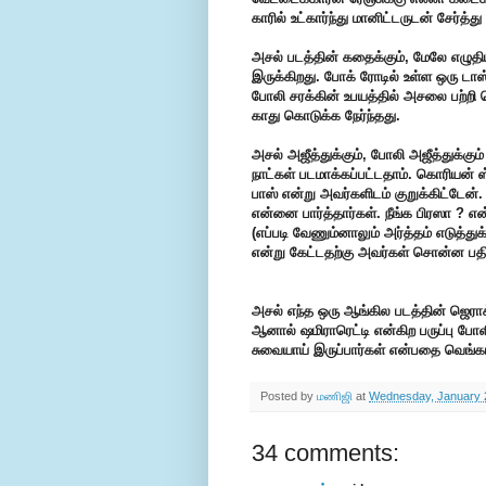
காரில் உட்கார்ந்து மானிட்டருடன் சேர்த்
அசல் படத்தின் கதைக்கும், மேலே எழுதி
இருக்கிறது. போக் ரோடில் உள்ள ஒரு டாஸ்
போலி சரக்கின் உபயத்தில் அசலை பற்றி
காது கொடுக்க நேர்ந்தது.
அசல் அஜீத்துக்கும், போலி அஜீத்துக்கு
நாட்கள் படமாக்கப்பட்டதாம். கொரியன் ஸ
பாஸ் என்று அவர்களிடம் குறுக்கிட்டேன
என்னை பார்த்தார்கள். நீங்க பிரஸா ? எ
(எப்படி வேணும்னாலும் அர்த்தம் எடுத்து
என்று கேட்டதற்கு அவர்கள் சொன்ன பதில
அசல் எந்த ஒரு ஆங்கில படத்தின் ஜெராக்
ஆனால் ஷமிராரெட்டி என்கிற பருப்பு போள
சுவையாய் இருப்பார்கள் என்பதை வெங்க
Posted by
மணிஜி
at
Wednesday, January 
34 comments: