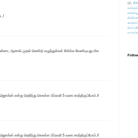
ரீம
(1)
வசந்தம்
வலைப்பூ
..!
விமர்சன
சுயதம்ப
வெட்டிவ
பா.ரா/உ
ன்னா, ஆனால் முதல் ரெண்டு எழுத்துக்கள் சேர்க்க வேண்டியது மிக
Follo
ஜெராக்ஸ் என்று தெரிந்து கொள்ள பிப்ரவரி 5 வரை காத்திருப்போம்.//
ஜெராக்ஸ் என்று தெரிந்து கொள்ள பிப்ரவரி 5 வரை காத்திருப்போம்.//