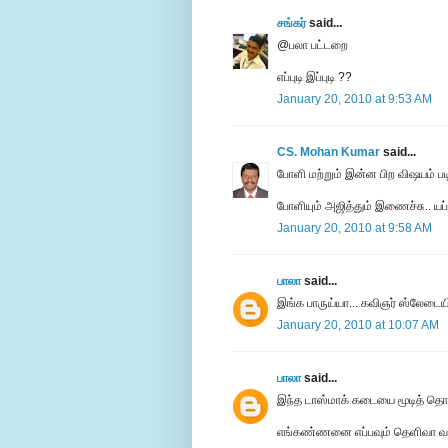
சங்கர்
said...
@பலா பட்டறை
எப்புடி இப்புடி ??
January 20, 2010 at 9:53 AM
CS. Mohan Kumar
said...
போளி மற்றும் இன்ன பிற விஷயம் படித்
போளியும் அஜித்தும் இணைச்சு.. யப
January 20, 2010 at 9:58 AM
பாலா
said...
இங்க பாருய்யா... கவிஞர் ஸ்லேடைய
January 20, 2010 at 10:07 AM
பாலா
said...
இந்த டாஸ்மாக் கடையை மூடித் தொ
எங்கண்ணனை எப்பவும் தெளிவா வச்