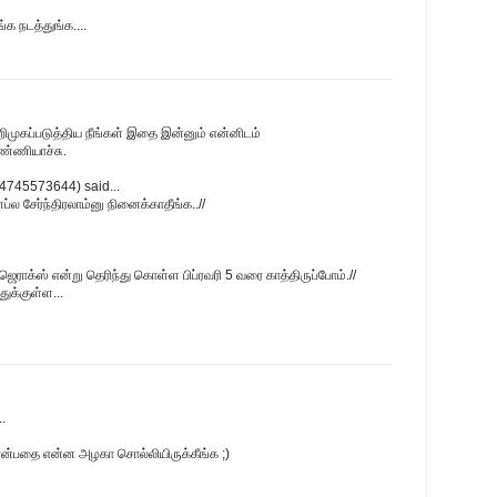
்க நடத்துங்க....
முகப்படுத்திய நீங்கள் இதை இன்னும் என்னிடம்
ண்ணியாச்சு.
4745573644) said...
ப்ல சேர்ந்திரலாம்னு நினைக்காதீங்க..//
ஜெராக்ஸ் என்று தெரிந்து கொள்ள பிப்ரவரி 5 வரை காத்திருப்போம்.//
ுக்குள்ள...
.
என்பதை என்ன அழகா சொல்லியிருக்கீங்க ;)