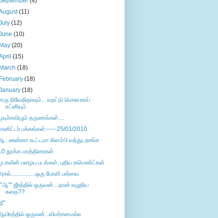
September
(4)
August
(11)
July
(12)
June
(10)
May
(20)
April
(15)
March
(18)
February
(18)
January
(18)
சாரு நிவேதிதாவும்... வறட்டு மொளகாய்
சட்னியும்
முடிச்சவிழும் தருணங்கள்....
மானிட்டர் பக்கங்கள்------25/01/2010
ஆ...ஊன்னா கூட்டமா கிளம்பி வந்துடறாங்க
10 தூக்க மாத்திரைகள்
மு.கவின் பழைய படங்கள். புதிய கமெண்ட்கள்
அசல்.................ஒரு போளி பார்வை
””ஆ”” ஜீரத்தில் ஒருவன்....நான் எழுதிய
கதை??
நீ”
ஆயிரத்தில் ஒருவன்...விமர்சனமல்ல