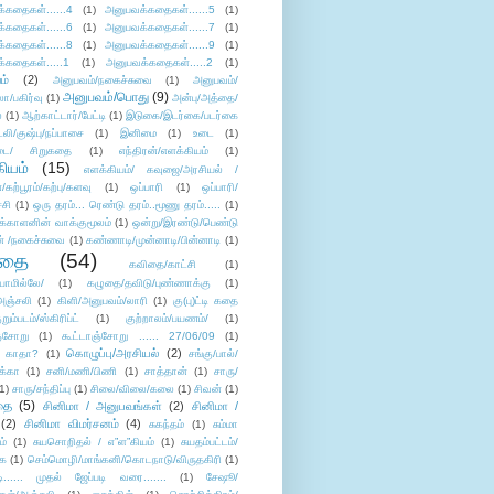
்கதைகள்......4
(1)
அனுபவக்கதைகள்......5
(1)
்கதைகள்......6
(1)
அனுபவக்கதைகள்......7
(1)
்கதைகள்......8
(1)
அனுபவக்கதைகள்......9
(1)
்கதைகள்.....1
(1)
அனுபவக்கதைகள்.....2
(1)
ம்
(2)
அனுபவம்/நகைச்சுவை
(1)
அனுபவம்/
அனுபவம்/பொது
(9)
ா/பகிர்வு
(1)
அன்பு/அத்தை/
்
(1)
ஆற்காட்டார்/பேட்டி
(1)
இடுகை/இடர்கை/படர்கை
்லி/குஷ்பு/நப்பாசை
(1)
இனிமை
(1)
உடை
(1)
டை/ சிறுகதை
(1)
எந்திரன்/எளக்கியம்
(1)
ியம்
(15)
எளக்கியம்/ கவுஜை/அரசியல் /
ற்பூரம்/கற்பு/களவு
(1)
ஒப்பாரி
(1)
ஒப்பாரி/
்சி
(1)
ஒரு தரம்... ரெண்டு தரம்..மூணு தரம்.....
(1)
க்காளனின் வாக்குமூலம்
(1)
ஒன்று/இரண்டு/பெண்டு
் /நகைச்சுவை
(1)
கண்ணாடி/முன்னாடி/பின்னாடி
(1)
ிதை
(54)
கவிதை/காட்சி
(1)
ாமில்லே/
(1)
கழுதை/தவிடு/புண்ணாக்கு
(1)
அஞ்சலி
(1)
கிளி/அனுபவம்/லாரி
(1)
கு(பு)ட்டி கதை
ுறும்படம்/ஸ்கிரிப்ட்
(1)
குற்றாலம்/பயணம்/
(1)
ஞ்சோறு
(1)
கூட்டாஞ்சோறு ...... 27/06/09
(1)
கொழுப்பு/அரசியல்
(2)
 காதா?
(1)
சங்கு/பால்/
க்கா
(1)
சனி/மணி/பிணி
(1)
சாத்தான்
(1)
சாரு/
1)
சாரு/சந்திப்பு
(1)
சிலை/விலை/கலை
(1)
சிவன்
(1)
தை
(5)
சினிமா / அனுபவங்கள்
(2)
சினிமா /
(2)
சினிமா விமர்சனம்
(4)
சுகந்தம்
(1)
சும்மா
ம்
(1)
சுயசொறிதல் / எ”ள”கியம்
(1)
சுயதம்பட்டம்/
ை
(1)
செம்மொழி/மாங்கனி/கொடநாடு/விருதகிரி
(1)
டி...... முதல் ஜேப்படி வரை.......
(1)
சேஷூ/