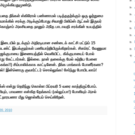
►
து அமுக்கியதுமுண்டு.
►
►
யதை நீங்கள் ஸ்கிரோல் பண்ணாமல் படித்ததற்க்கும் ஒரு ஓற்றுமை
மாக்கில் சரக்கு அடிக்கும்போது சிவாஜி பிலிம்ஸ் ஆட்கள் இருவர்
►
 கொஞ்சம் அலசியதை நானும் அதே பாடாவதி சரக்கின் உபயத்தில்
►
►
►
ம் இடையில் நடக்கும் அதிரடியான சண்டைக் காட்சி மட்டும் 15
்டண்ட் இயக்குநர்கள் பணியாற்றியிருக்கிறார்கள். சிகரெட் வேணுமா
►
். ஜக்குபாயை இணையத்தில் வெளியிட்ட கிக்குபாயைப் போல்
▼
ன்று கேட்டார்கள். இல்லை. நான் தலைக்கு மேல் சுற்றிய பேனை
க்கங்க!!) சிம்பாலிக்காக காட்டினேன். நீங்க பாங்காக் போனீர்களா?
்! இன்னொரு குவார்ட்டர் சொல்லுங்க! சேர்ந்து போயிடலாம்!
ஸ் என்று தெரிந்து கொள்ள பிப்ரவரி 5 வரை காத்திருப்போம்.
ியும், பாவணா என்கிற தேங்காய் (மல்லுப்பா!) போளியும் அசல்
ட்நாரயணா மீது ஜொள்ளீயம் செய்கிறேன்.
20, 2010
”