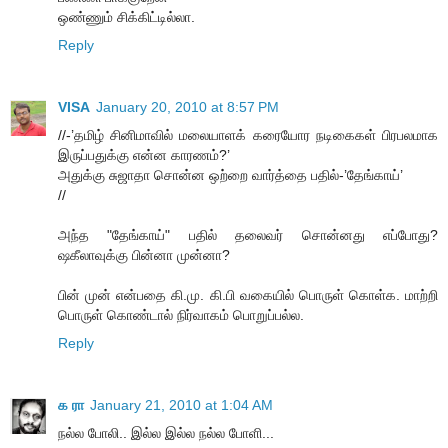
ஒண்ணும் சிக்கிட்டில்லா.
Reply
VISA
January 20, 2010 at 8:57 PM
//-’தமிழ் சினிமாவில் மலையாளக் கரையோர நடிகைகள் பிரபலமாக
இருப்பதுக்கு என்ன காரணம்?’
அதுக்கு சுஜாதா சொன்ன ஒற்றை வார்த்தை பதில்-’தேங்காய்’
//
அந்த "தேங்காய்" பதில் தலைவர் சொன்னது எப்போது?
ஷகீலாவுக்கு பின்னா முன்னா?
பின் முன் என்பதை கி.மு. கி.பி வகையில் பொருள் கொள்க. மாற்றி
பொருள் கொண்டால் நிர்வாகம் பொறுப்பல்ல.
Reply
க ரா
January 21, 2010 at 1:04 AM
நல்ல போலி.. இல்ல இல்ல நல்ல போளி...