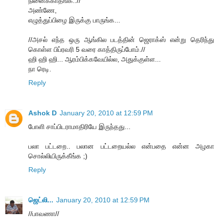
நினைக்காதீங்க..//
அண்ணே,
எழுத்துப்பிழை இருக்கு பாருங்க...
//அசல் எந்த ஒரு ஆங்கில படத்தின் ஜெராக்ஸ் என்று தெரிந்து
கொள்ள பிப்ரவரி 5 வரை காத்திருப்போம்.//
ஹி ஹி ஹி... ஆரம்பிக்கவேயில்ல, அதுக்குள்ள...
நா ரெடி.
Reply
Ashok D
January 20, 2010 at 12:59 PM
போளி சாப்பிடராமாதிரியே இருந்தது...
பலா பட்டறை.. பலான பட்டறையல்ல என்பதை என்ன அழகா
சொல்லியிருக்கீங்க ;)
Reply
ஜெட்லி...
January 20, 2010 at 12:59 PM
//பாவணா//