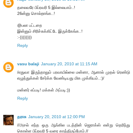
தலைவரே பிப்ரவரி 5 இல்லையாம்..!
26ன்னு சொல்றாங்க..!
@பலா பட்டறை
இன்னும் சிரிச்சுக்கிட்டே இருக்கேங்க..!
:-))))))))
Reply
vasu balaji
January 20, 2010 at 11:15 AM
/எதுவா இருந்தாலும் பரவாயில்லை மன்னா, ஆனால் முதல் ரெண்டு
எழுத்துக்கள் சேர்க்க வேண்டியது மிக முக்கியம்..:)/
மன்னர் எப்படி! மக்கள் அப்படி:))
Reply
தராசு
January 20, 2010 at 12:00 PM
//அசல் எந்த ஒரு ஆங்கில படத்தின் ஜெராக்ஸ் என்று தெரிந்து
கொள்ள பிப்ரவரி 5 வரை காத்திருப்போம்.//