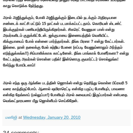
காது கொடுக்க நேர்ந்தது.
அசல் அஜீத்துக்கும், போலி அஜீத்துக்கும் இடையில் நடக்கும் அதிரடியான
சண்டைக் காட்சி மட்டும் 15 நாட்கள் படமாக்கப்பட்டதாம். கொரியன் ஸ்டண்ட்
இயக்குநர்கள் பணியாற்றியிருக்கிறார்கள். சிகரெட் வேணுமா பாஸ் என்று
அவர்களிடம் குறுக்கிட்டேன். ஜக்குபாயை இணையத்தில் வெளியிட்ட
கிக்குபாயைப் போல் என்னை பார்த்தார்கள். நீங்க பிரஸா ? என்று கேட்டார்கள்.
இல்லை. நான் தலைக்கு மேல் சுற்றிய பேனை (எப்படி வேணும்னாலும் அர்த்தம்
எடுத்துக்கங்க!!) சிம்பாலிக்காக காட்டினேன். நீங்க பாங்காக் போனீர்களா? என்று
கேட்டதற்கு அவர்கள் சொன்ன பதில்! இன்னொரு குவார்ட்டர் சொல்லுங்க!
சேர்ந்து போயிடலாம்!
அசல் எந்த ஒரு ஆங்கில படத்தின் ஜெராக்ஸ் என்று தெரிந்து கொள்ள பிப்ரவரி 5
வரை காத்திருப்போம். ஆனால் ஷமிராரெட்டி என்கிற பருப்பு போளியும், பாவணா
என்கிற தேங்காய் (மல்லுப்பா!) போளியும் அசல் சுவையாய் இருப்பார்கள் என்பதை
வெங்கட்நாரயணா மீது ஜொள்ளீயம் செய்கிறேன்.
மணிஜி
at
Wednesday, January 20, 2010
34 comments: