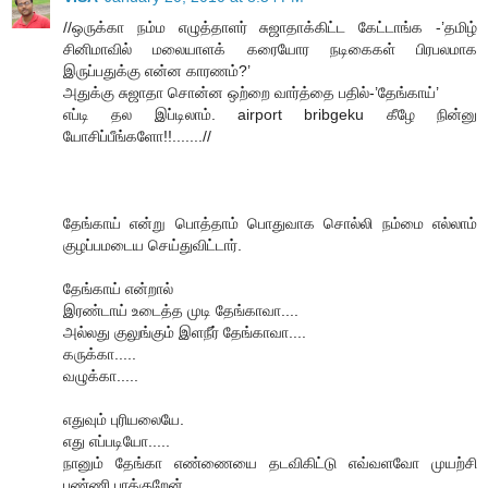
//ஒருக்கா நம்ம எழுத்தாளர் சுஜாதாக்கிட்ட கேட்டாங்க -’தமிழ்
சினிமாவில் மலையாளக் கரையோர நடிகைகள் பிரபலமாக
இருப்பதுக்கு என்ன காரணம்?’
அதுக்கு சுஜாதா சொன்ன ஒற்றை வார்த்தை பதில்-’தேங்காய்’
எப்டி தல இப்டிலாம். airport bribgeku கீழே நின்னு
யோசிப்பீங்களோ!!.......//
தேங்காய் என்று பொத்தாம் பொதுவாக சொல்லி நம்மை எல்லாம்
குழப்பமடைய செய்துவிட்டார்.
தேங்காய் என்றால்
இரண்டாய் உடைத்த முடி தேங்காவா....
அல்லது குலுங்கும் இளநீர் தேங்காவா....
கருக்கா.....
வழுக்கா.....
எதுவும் புரியலையே.
எது எப்படியோ.....
நானும் தேங்கா எண்ணையை தடவிகிட்டு எவ்வளவோ முயற்சி
பண்ணி பாக்குறேன்