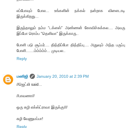
எப்போவும் போல... உங்களின் நக்கல் நன்றாக விளைடாடி
இருக்கிறது...
இருந்தாலும் நம்ம “டக்ளஸ்” அண்ணன் கோவிச்சுக்கல.... அவரு
இப்போ ரொம்ப “தெளிவா” இருக்காரு..
போளி படு சூப்பர்.... தித்திப்போ தித்திப்பு.... அதுவும் அந்த பருப்பு
போளி.......ம்ம்ம்ம்ம்... முடியல..
Reply
மணிஜி
January 20, 2010 at 2:39 PM
//ஜெட்லி said...
//பாவணா//
ஒரு சுழி எக்ஸ்ட்ராவா இருக்கு///
சுழி வேணுமப்பா!
Reply