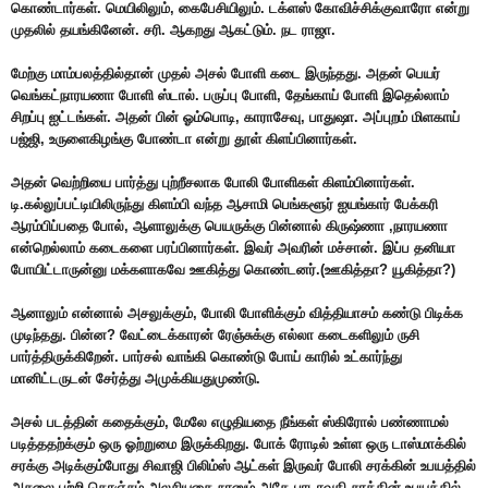
கொண்டார்கள். மெயிலிலும், கைபேசியிலும். டக்ளஸ் கோவிச்சிக்குவாரோ என்று
முதலில் தயங்கினேன். சரி. ஆகறது ஆகட்டும். நட ராஜா.
மேற்கு மாம்பலத்தில்தான் முதல் அசல் போளி கடை இருந்தது. அதன் பெயர்
வெங்கட்நாரயணா போளி ஸ்டால். பருப்பு போளி, தேங்காய் போளி இதெல்லாம்
சிறப்பு ஐட்டங்கள். அதன் பின் ஓம்பொடி, காராசேவு, பாதுஷா. அப்புறம் மிளகாய்
பஜ்ஜி, உருளைகிழங்கு போண்டா என்று தூள் கிளப்பினார்கள்.
அதன் வெற்றியை பார்த்து புற்றீசலாக போலி போளிகள் கிளம்பினார்கள்.
டி.கல்லுப்பட்டியிலிருந்து கிளம்பி வந்த ஆசாமி பெங்களூர் ஐயங்கார் பேக்கரி
ஆரம்பிப்பதை போல், ஆளாலுக்கு பெயருக்கு பின்னால் கிருஷ்ணா ,நாரயணா
என்றெல்லாம் கடைகளை பரப்பினார்கள். இவர் அவரின் மச்சான். இப்ப தனியா
போயிட்டாருன்னு மக்களாகவே ஊகித்து கொண்டனர்.(ஊகித்தா? யூகித்தா?)
ஆனாலும் என்னால் அசலுக்கும், போலி போளிக்கும் வித்தியாசம் கண்டு பிடிக்க
முடிந்தது. பின்ன? வேட்டைக்காரன் ரேஞ்சுக்கு எல்லா கடைகளிலும் ருசி
பார்த்திருக்கிறேன். பார்சல் வாங்கி கொண்டு போய் காரில் உட்கார்ந்து
மானிட்டருடன் சேர்த்து அமுக்கியதுமுண்டு.
அசல் படத்தின் கதைக்கும், மேலே எழுதியதை நீங்கள் ஸ்கிரோல் பண்ணாமல்
படித்ததற்க்கும் ஒரு ஓற்றுமை இருக்கிறது. போக் ரோடில் உள்ள ஒரு டாஸ்மாக்கில்
சரக்கு அடிக்கும்போது சிவாஜி பிலிம்ஸ் ஆட்கள் இருவர் போலி சரக்கின் உபயத்தில்
அசலை பற்றி கொஞ்சம் அலசியதை நானும் அதே பாடாவதி சரக்கின் உபயத்தில்