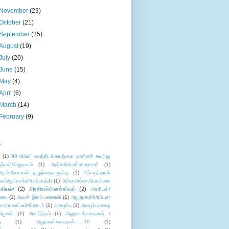
November
(23)
October
(21)
September
(25)
August
(19)
July
(20)
June
(15)
May
(4)
April
(6)
March
(14)
February
(9)
s
ு
(1)
90 மில்லி ஊத்தி..கொஞ்சமா தண்ணி கலந்து
ஞ்சலி/அனுபவம்
(1)
அஞ்சலி/கண்ணதாசன்
(1)
/கும்பகோணம் குழந்தைகளுக்கு
(1)
அப்படித்தான்
ளம்/துப்பாக்கி/பாப்பாத்தி
(1)
அம்மா/சும்மா/மொக்கை
சியல்/
(2)
அரசியல்/எளக்கியம்
(2)
அரசியல்/
ுவை
(1)
அவள் இளம் மனைவி
(1)
அழகு/கதிர்/ரம்யா/
லா/ராமலட்சுமி/தொடர்
(1)
அழைப்பு
(1)
அழைப்பு/மழை
ிமுகம்
(1)
அனர்த்தம்
(1)
அனுபவக்கதைகள் /
ு
(1)
அனுபவக்கதைகள்......10
(1)