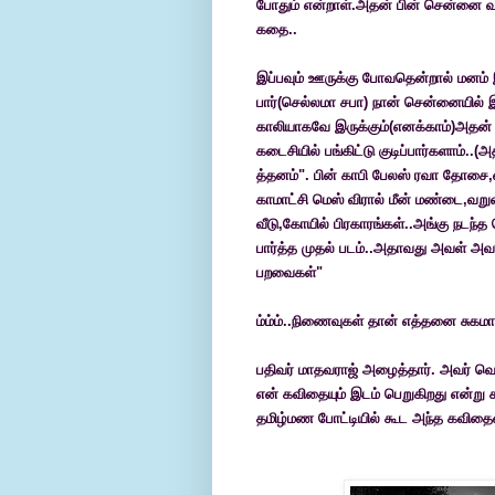
போதும் என்றாள்.அதன் பின் சென்னை வந்
கதை..
இப்பவும் ஊருக்கு போவதென்றால் மனம் 
பார்(செல்லமா சபா) நான் சென்னையில் இர
காலியாகவே இருக்கும்(எனக்காம்)அதன் ம
கடைசியில் பங்கிட்டு குடிப்பார்களாம்..(
த்தனம்". பின் காபி பேலஸ் ரவா தோசை,ந
காமாட்சி மெஸ் விரால் மீன் மண்டை,வறுவ
வீடு,கோயில் பிரகாரங்கள்..அங்கு நடந்த
பார்த்த முதல் படம்..அதாவது அவள் அவள
பறவைகள்"
ம்ம்ம்..நிணைவுகள் தான் எத்தனை சுக
பதிவர் மாதவராஜ் அழைத்தார். அவர் வெள
என் கவிதையும் இடம் பெறுகிறது என்று கா
தமிழ்மண போட்டியில் கூட அந்த கவிதைய