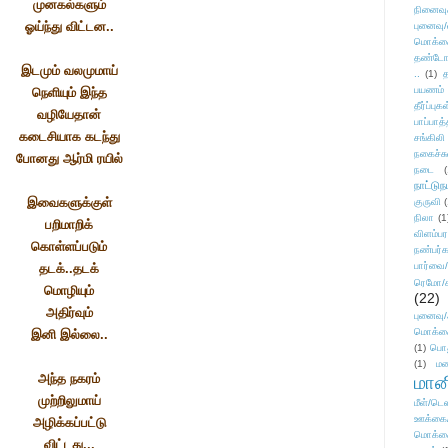
முனகல்களும்
நினைவு
ஓய்ந்து விட்டன..
புனைவு
மொக்க
தண்டோரா
இடமும் வலமுமாய்
..
(1)
த
பயணம்
நெளியும் இந்த
தீர்ப்பு
வழியேதான்
பாப்பாத்
கடைசியாக கடந்து
சங்கிலி
நகைச்ச
போனது ஆர்மி ரயில்
நடை
(
நாட்டுந
இவைகளுக்குள்
குருவி
நிலா
(1
பறிமாறிக்
விளம்பர
கொள்ளப்படும்
நண்பர்க
பார்வை/
தடக்..தடக்
ரெமோ/க
மொழியும்
(22)
அதிர்வும்
புனைவ
மொக்க
இனி இல்லை..
(1)
பொ
(1)
மன
அந்த நகரம்
மானி
முற்றிலுமாய்
மீள்/டெஸ
ஊக்கை
அழிக்கப்பட்டு
மொக்க
விட்டது...