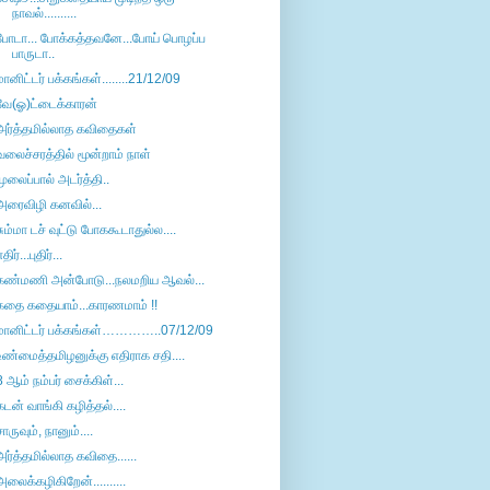
நாவல்..........
போடா... போக்கத்தவனே...போய் பொழப்ப
பாருடா..
மானிட்டர் பக்கங்கள்........21/12/09
வே(ஓ)ட்டைக்காரன்
அர்த்தமில்லாத கவிதைகள்
வலைச்சரத்தில் மூன்றாம் நாள்
முலைப்பால் அடர்த்தி..
அரைவிழி கனவில்...
சும்மா டச் வுட்டு போககூடாதுல்ல....
திர்...புதிர்...
கண்மணி அன்போடு...நலமறிய ஆவல்...
கதை கதையாம்...காரணமாம் !!
மானிட்டர் பக்கங்கள்…………..07/12/09
உண்மைத்தமிழனுக்கு எதிராக சதி....
8 ஆம் நம்பர் சைக்கிள்...
கடன் வாங்கி கழித்தல்....
சாருவும், நானும்....
அர்த்தமில்லாத கவிதை......
அலைக்கழிகிறேன்..........