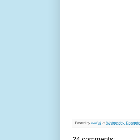
Posted by
மணிஜி
at
Wednesday, December
24 comments: