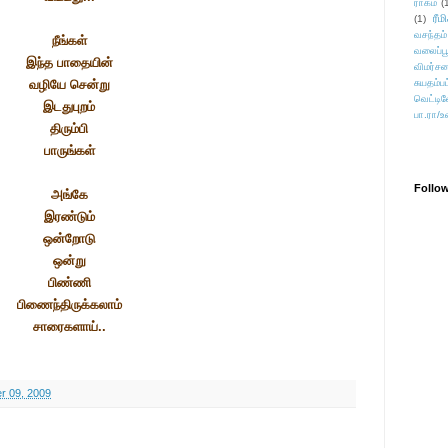
ராகம்
(
ரீம
(1)
வசந்தம்
நீங்கள்
வலைப்பூ
இந்த பாதையின்
விமர்சன
வழியே சென்று
சுயதம்ப
வெட்டிவ
இடதுபுறம்
பா.ரா/உ
திரும்பி
பாருங்கள்
Follo
அங்கே
இரண்டும்
ஒன்றோடு
ஒன்று
பிண்ணி
பிணைந்திருக்கலாம்
சாரைகளாய்..
 09, 2009