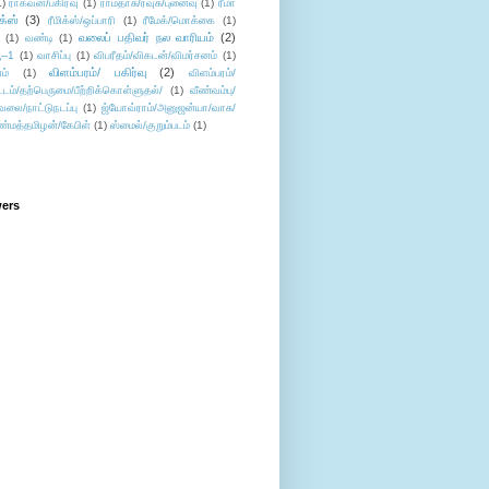
1)
ராகவன்/பகிர்வு
(1)
ராமதாசு/ரவுசு/புனைவு
(1)
ரீமா
ிக்ஸ்
(3)
ரீமிக்ஸ்/ஒப்பாரி
(1)
ரீமேக்/மொக்கை
(1)
வலைப் பதிவர் நல வாரியம்
(2)
(1)
வண்டி
(1)
--1
(1)
வாசிப்பு
(1)
விபரீதம்/விகடன்/விமர்சனம்
(1)
விளம்பரம்/ பகிர்வு
(2)
ம்
(1)
விளம்பரம்/
ட்டம்/தற்பெருமை/பீற்றிக்கொள்ளுதல்/
(1)
வீண்வம்பு/
ேலை/நாட்டுநடப்பு
(1)
ஜ்யோவ்ராம்/அனுஜன்யா/வாசு/
ண்மத்தமிழன்/கேபிள்
(1)
ஸ்மைல்/குறும்படம்
(1)
wers