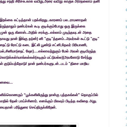
து சந்தி சிரிச்சு.கால் வயிறு,அரை வயிறு காஞ்சு அதெல்லாம் தனி
இறக்கை கட்டித்தான் பறக்கிறது..காரணம்
பல
..
ராமனாதன்
ுந்தாலும் நண்பர்கள் கூடி குடிக்கும்போது ஒரு இருக்கை
ுன் ஒரு கிளாஸ்..அதில் சரக்கு..எல்லாம் முடிந்தவுடன் அதை
அதாவது நான் இங்கு த(ண்) னி "குடி"த்தனம்..அவர்கள் கூட்டு "குடி"
ைட்டு ரோட்டு கடை இட்லி பூண்டு சட்னி,தேவர் பிரியாணி,
ல்,சினிமா(நைட் ஷோ)....எல்லாவற்றுகும் மேல் அவள் குடியிருந்த
 கொடுக்கல்/வாங்கல்கள்(கடிதம் மட்டுமல்ல)(அவளோடு சேர்ந்து
் குடும்பத்தோடு/ நான் நண்பர்களுடன்..படம் "திசை மாறிய
எ
மானவை...
ிக்கொணரும் “பூக்களிலிருந்து நான்கு புத்தகங்கள்” தொகுப்பில்
தில் தேன் பாய்ச்சினார். எனக்கும் மிகவும் பிடித்த கவிதை அது.
ைதான் பரிந்துரை செய்திருக்கிறேன்.