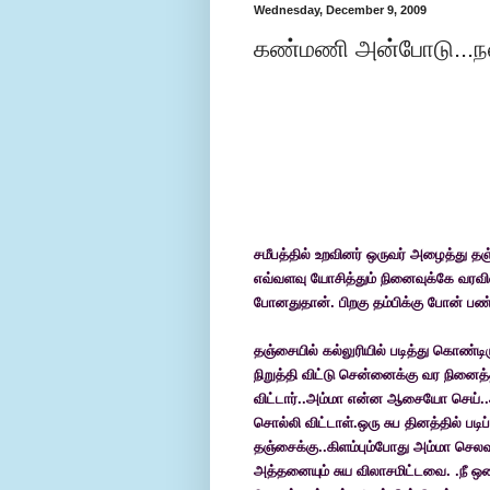
Wednesday, December 9, 2009
கண்மணி அன்போடு...ந
சமீபத்தில் உறவினர் ஒருவர் அழைத்து தஞ்
எவ்வளவு யோசித்தும்
நினைவுக்கே
வரவி
போனதுதான். பிறகு தம்பிக்கு போன் பண
தஞ்சையில் கல்லுரியில் படித்து கொண்டி
நிறுத்தி விட்டு சென்னைக்கு வர நின
விட்டார்..அம்மா என்ன ஆசையோ செய்..ஆ
சொல்லி விட்டாள்.ஒரு சுப தினத்தில் பட
தஞ்சைக்கு..கிளம்பும்போது அம்மா செலவ
அத்தனையும் சுய விலாசமிட்டவை. .நீ ஒ