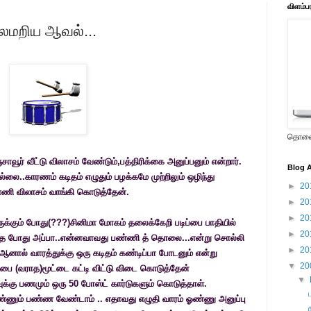
விளம்ப
லமறிய ஆவல்...
தொலைக
சாவூர் வீட்டு விலாசம் வேண்டும்,பத்திரிக்கை அனுப்பனும்
என்றார்
.
Blog A
ல்லை..காரணம் கடிதம் எழுதும்
பழக்கமே
முற்றிலும் ஒழிந்து
►
20
்ணி விலாசம் வாங்கி கொடுத்தேன்.
►
20
►
20
ருக்கும் போது(???)சினிமா மோகம் தலைக்கேறி படிப்பை பாதியில்
►
20
ைத்த போது அப்பா..என்னவாவது பண்ணி த் தொலை...என்று சொல்லி
►
20
னால் வாரத்துக்கு ஒரு கடிதம் கண்டிப்பா போடனும் என்று
▼
20
ிப்பை (வராத)மூட்டை கட்டி விட்டு விடை கொடுத்தேன்
▼
ுக்கு பணமும் ஒரு 50 போஸ்ட் கார்டுகளும் கொடுத்தாள்.
ண்ணும் பண்ண வேண்டாம் .. எதாவது எழுதி வாரம் ஓண்ணு அனுப்பு