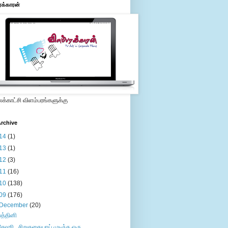
ரக்காரன்
்காட்சி விளம்பரங்களுக்கு
rchive
14
(1)
13
(1)
12
(3)
11
(16)
10
(138)
09
(176)
December
(20)
பத்தினி
சேஷூ...சிறுகதையாய் முடிந்த ஒரு