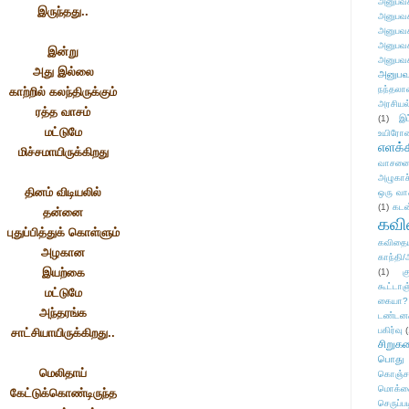
அனுபவக
இருந்தது..
அனுபவக
அனுபவக
அனுபவக
இன்று
அனுபவக
அது இல்லை
அனுபவ
நந்தலால
காற்றில் கலந்திருக்கும்
அரசியல
ரத்த வாசம்
(1)
இட
மட்டுமே
உயிரோ
எளக்க
மிச்சமாயிருக்கிறது
வாசனை/க
அழுகாச
தினம் விடியலில்
ஒரு வா
(1)
கடன
தன்னை
கவ
புதுப்பித்துக் கொள்ளும்
கவிதைய
அழகான
காந்தி/
இயற்கை
(1)
க
கூட்டா
மட்டுமே
கையா?
அந்தரங்க
டண்டன
பகிர்வு
(
சாட்சியாயிருக்கிறது..
சிறுக
பொது
மெலிதாய்
கொஞ்ச
மொக்க
கேட்டுக்கொண்டிருந்த
செருப்ப