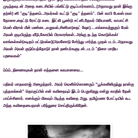
முடிந்தவுடன் அதை கடைசியில் பங்கிட்டு குடிப்பார்களாம்..(அதாவது நான் இங்கு
த(ண்) னி "குடி"த்தனம்..அவர்கள் கூட்டு "குடி" த்தனம்". பின் காபி பேலஸ் ரவா
தோசை,நைட்டு ரோட்டு கடை இட்லி பூண்டு சட்னி,தேவர் பிரியாணி, காமாட்சி
மெஸ் விரால் மீன் மண்டை,வறுவல்,சினிமா(நைட் ஷோ)....எல்லாவற்றுகும் மேல்
அவள் குடியிருந்த வீடு,கோயில் பிரகாரங்கள்..அங்கு நடந்த கொடுக்கல்/
வாங்கல்கள்(கடிதம் மட்டுமல்ல)(அவளோடு சேர்ந்து பார்த்த முதல் படம்..அதாவது
அவள் அவள் குடும்பத்தோடு/ நான் நண்பர்களுடன்..படம் "திசை மாறிய
பறவைகள்"
ம்ம்ம்..நிணைவுகள் தான் எத்தனை சுகமானவை...
பதிவர் மாதவராஜ் அழைத்தார். அவர் வெளிக்கொணரும் “பூக்களிலிருந்து நான்கு
புத்தகங்கள்” தொகுப்பில் என் கவிதையும் இடம் பெறுகிறது என்று காதில் தேன்
பாய்ச்சினார். எனக்கும் மிகவும் பிடித்த கவிதை அது. தமிழ்மண போட்டியில் கூட
அந்த கவிதையைதான் பரிந்துரை செய்திருக்கிறேன்.