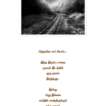
அந்தரங்க சாட்சியாய்...
இந்த இரும்பு பாதை
முடியும் இடத்தில்
ஒரு நகரம்
இருந்தது..
இன்று
அது இல்லை
காற்றில் கலந்திருக்கும்
ரத்த வாசம்