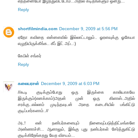
எத்தனையோ இழந்துவிட்டோம்...அதில் கடிதங்களும் ஒன்று...
Reply
shortfilmindia.com
December 9, 2009 at 5:56 PM
ஏதோ கவிதை என்னளவில் இல்லாட்டாலும்.. ஓரளவுக்கு ஓகேயா
எழுதியிருக்கீங்க.. கீப் இட் அப்..:)
கேபிள் சங்கர்
Reply
கலையரசன்
December 9, 2009 at 6:03 PM
//கூடி குடிக்கும்போது ஒரு இருக்கை காலியாகவே
இருக்கும்(எனக்காம்)அதன் முன் ஒரு கிளாஸ்..அதில்
சரக்கு..எல்லாம் முடிந்தவுடன் அதை கடைசியில் பங்கிட்டு
குடிப்பார்களாம்..//
அட! என் நண்பர்களையும் நினைவுப்படுத்திட்டீங்களே
அண்ணாச்சி... ஆனாலும், இங்கு புது நண்பர்கள் சேர்த்துகிட்டு
குடிக்கிறேங்கறது வேற விசயம்...