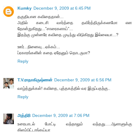
Kumky
December 9, 2009 at 6:45 PM
தகுதியான கவிதைதான்...
அதில் கடைசி வார்த்தை தவிர்த்திருக்கலாமோ என
தோன்றுகிறது...”சாரைகளாய்”...
இதற்கு முன்னரே கவிதை முடிந்து விடுகிறது இல்லையா...?
ஊர்...நினைவு...ஏக்கம்...
ப்ரகாரங்களின் கதை ஏதேனும் தொடருமா?
Reply
T.V.ராதாகிருஷ்ணன்
December 9, 2009 at 6:56 PM
வாழ்த்துக்கள்! கவிதை, புத்தகத்தில் வர இருப்பதற்கு..
Reply
அத்திரி
December 9, 2009 at 7:06 PM
உரையாடல் போட்டி வந்தாலும் வந்தது.....ஆளாளுக்கு
கிளம்பிட்டாங்கய்யா