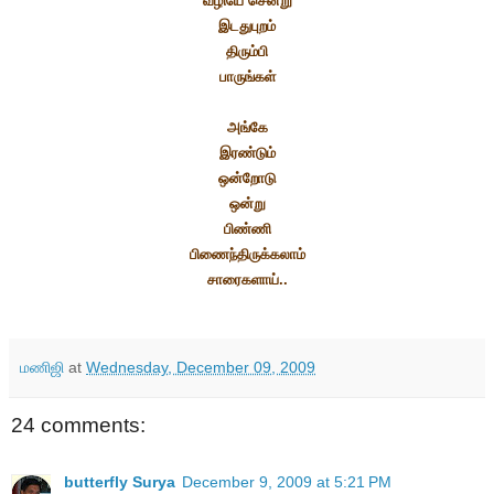
வழியே சென்று
இடதுபுறம்
திரும்பி
பாருங்கள்
அங்கே
இரண்டும்
ஒன்றோடு
ஒன்று
பிண்ணி
பிணைந்திருக்கலாம்
சாரைகளாய்..
மணிஜி
at
Wednesday, December 09, 2009
24 comments:
butterfly Surya
December 9, 2009 at 5:21 PM