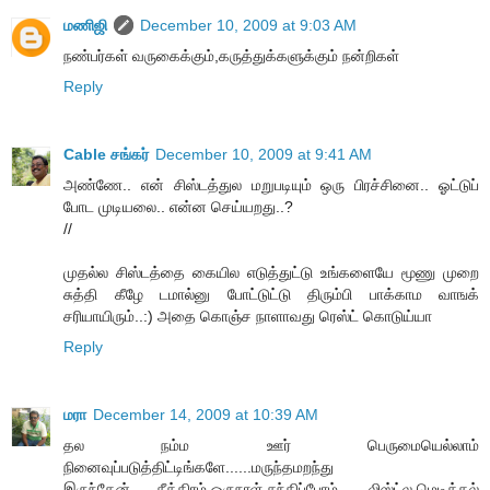
மணிஜி
December 10, 2009 at 9:03 AM
நண்பர்கள் வருகைக்கும்,கருத்துக்களுக்கும் நன்றிகள்
Reply
Cable சங்கர்
December 10, 2009 at 9:41 AM
அண்ணே.. என் சிஸ்டத்துல மறுபடியும் ஒரு பிரச்சினை.. ஓட்டுப்
போட முடியலை.. என்ன செய்யறது..?
//
முதல்ல சிஸ்டத்தை கையில எடுத்துட்டு உங்களையே மூணு முறை
சுத்தி கீழே டமால்னு போட்டுட்டு திரும்பி பாக்காம வாஙக்
சரியாயிரும்..:) அதை கொஞ்ச நாளாவது ரெஸ்ட் கொடுய்யா
Reply
மரா
December 14, 2009 at 10:39 AM
தல நம்ம ஊர் பெருமையெல்லாம்
நினைவுப்படுத்திட்டிங்களே......மருந்தமறந்து
இருந்தேன்......சீக்கிரம் ஒருநாள் சந்திப்போம்... ...லிஸ்ட்ல மெடிக்கல்