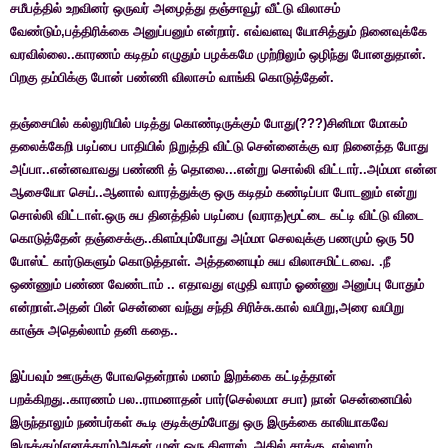
சமீபத்தில் உறவினர் ஒருவர் அழைத்து தஞ்சாவூர் வீட்டு விலாசம்
வேண்டும்,பத்திரிக்கை அனுப்பனும்
என்றார்
. எவ்வளவு யோசித்தும்
நினைவுக்கே
வரவில்லை..காரணம் கடிதம் எழுதும்
பழக்கமே
முற்றிலும் ஒழிந்து போனதுதான்.
பிறகு தம்பிக்கு போன் பண்ணி விலாசம் வாங்கி கொடுத்தேன்.
தஞ்சையில் கல்லுரியில் படித்து கொண்டிருக்கும் போது(???)சினிமா மோகம்
தலைக்கேறி படிப்பை பாதியில் நிறுத்தி விட்டு சென்னைக்கு வர நினைத்த போது
அப்பா..என்னவாவது பண்ணி த் தொலை...என்று சொல்லி விட்டார்..அம்மா என்ன
ஆசையோ செய்..ஆனால் வாரத்துக்கு ஒரு கடிதம் கண்டிப்பா போடனும் என்று
சொல்லி விட்டாள்.ஒரு சுப தினத்தில் படிப்பை (வராத)மூட்டை கட்டி விட்டு விடை
கொடுத்தேன் தஞ்சைக்கு..கிளம்பும்போது அம்மா செலவுக்கு பணமும் ஒரு 50
போஸ்ட் கார்டுகளும் கொடுத்தாள். அத்தனையும் சுய விலாசமிட்டவை. .நீ
ஒண்ணும் பண்ண வேண்டாம் .. எதாவது எழுதி வாரம் ஓண்ணு அனுப்பு போதும்
என்றாள்.அதன் பின் சென்னை வந்து சந்தி சிரிச்சு.கால் வயிறு,அரை வயிறு
காஞ்சு அதெல்லாம் தனி கதை..
இப்பவும் ஊருக்கு போவதென்றால் மனம் இறக்கை கட்டித்தான்
பறக்கிறது..காரணம்
பல
..
ராமனாதன் பார்(செல்லமா சபா) நான் சென்னையில்
இருந்தாலும் நண்பர்கள் கூடி குடிக்கும்போது ஒரு இருக்கை காலியாகவே
இருக்கும்(எனக்காம்)அதன் முன் ஒரு கிளாஸ்..அதில் சரக்கு..எல்லாம்