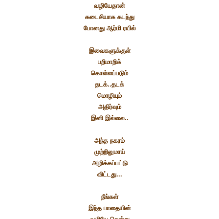
வழியேதான்
கடைசியாக கடந்து
போனது ஆர்மி ரயில்
இவைகளுக்குள்
பறிமாறிக்
கொள்ளப்படும்
தடக்..தடக்
மொழியும்
அதிர்வும்
இனி இல்லை..
அந்த நகரம்
முற்றிலுமாய்
அழிக்கப்பட்டு
விட்டது...
நீங்கள்
இந்த பாதையின்