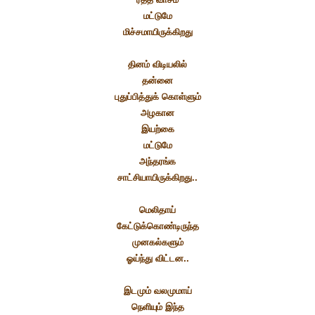
மட்டுமே
மிச்சமாயிருக்கிறது
தினம் விடியலில்
தன்னை
புதுப்பித்துக் கொள்ளும்
அழகான
இயற்கை
மட்டுமே
அந்தரங்க
சாட்சியாயிருக்கிறது..
மெலிதாய்
கேட்டுக்கொண்டிருந்த
முனகல்களும்
ஓய்ந்து விட்டன..
இடமும் வலமுமாய்
நெளியும் இந்த