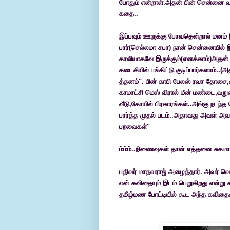
போதும் என்றாள்.அதன் பின் சென்னை வந்
கதை..
இப்பவும் ஊருக்கு போவதென்றால் மனம் 
பார்(செல்லமா சபா) நான் சென்னையில் இர
காலியாகவே இருக்கும்(எனக்காம்)அதன் ம
கடைசியில் பங்கிட்டு குடிப்பார்களாம்..(
த்தனம்". பின் காபி பேலஸ் ரவா தோசை,ந
காமாட்சி மெஸ் விரால் மீன் மண்டை,வறுவ
வீடு,கோயில் பிரகாரங்கள்..அங்கு நடந்த
பார்த்த முதல் படம்..அதாவது அவள் அவள
பறவைகள்"
ம்ம்ம்..நிணைவுகள் தான் எத்தனை சுக
பதிவர் மாதவராஜ் அழைத்தார். அவர் வெள
என் கவிதையும் இடம் பெறுகிறது என்று கா
தமிழ்மண போட்டியில் கூட அந்த கவிதைய