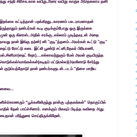
து சந்தி சிரிச்சு.கால் வயிறு,அரை வயிறு காஞ்சு அதெல்லாம் தனி
இறக்கை கட்டித்தான் பறக்கிறது..காரணம்
பல
..
ராமனாதன்
ுந்தாலும் நண்பர்கள் கூடி குடிக்கும்போது ஒரு இருக்கை
ுன் ஒரு கிளாஸ்..அதில் சரக்கு..எல்லாம் முடிந்தவுடன் அதை
அதாவது நான் இங்கு த(ண்) னி "குடி"த்தனம்..அவர்கள் கூட்டு "குடி"
ைட்டு ரோட்டு கடை இட்லி பூண்டு சட்னி,தேவர் பிரியாணி,
ல்,சினிமா(நைட் ஷோ)....எல்லாவற்றுகும் மேல் அவள் குடியிருந்த
 கொடுக்கல்/வாங்கல்கள்(கடிதம் மட்டுமல்ல)(அவளோடு சேர்ந்து
் குடும்பத்தோடு/ நான் நண்பர்களுடன்..படம் "திசை மாறிய
எ
மானவை...
ிக்கொணரும் “பூக்களிலிருந்து நான்கு புத்தகங்கள்” தொகுப்பில்
தில் தேன் பாய்ச்சினார். எனக்கும் மிகவும் பிடித்த கவிதை அது.
ைதான் பரிந்துரை செய்திருக்கிறேன்.