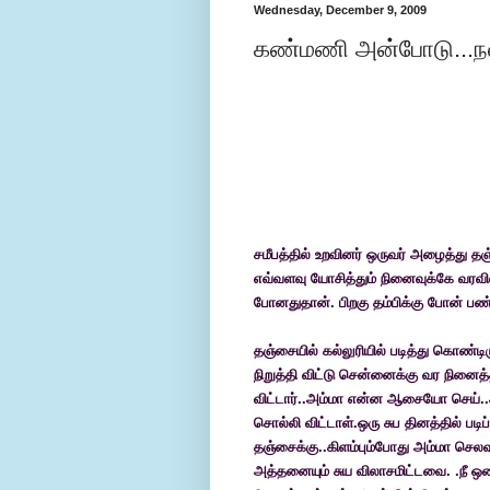
Wednesday, December 9, 2009
கண்மணி அன்போடு...ந
சமீபத்தில் உறவினர் ஒருவர் அழைத்து தஞ்
எவ்வளவு யோசித்தும்
நினைவுக்கே
வரவி
போனதுதான். பிறகு தம்பிக்கு போன் பண
தஞ்சையில் கல்லுரியில் படித்து கொண்டி
நிறுத்தி விட்டு சென்னைக்கு வர நின
விட்டார்..அம்மா என்ன ஆசையோ செய்..ஆ
சொல்லி விட்டாள்.ஒரு சுப தினத்தில் பட
தஞ்சைக்கு..கிளம்பும்போது அம்மா செலவ
அத்தனையும் சுய விலாசமிட்டவை. .நீ ஒ