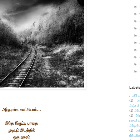
►
►
►
►
►
►
►
►
►
►
Label
/ பகிர்வ
(1)
அ
அஞ்சலி
அந்தரங்க சாட்சியாய்...
(1)
அப்ப
அர
(1)
நகைச்ச
இந்த இரும்பு பாதை
அப்துல்
முடியும் இடத்தில்
(1)
அற
மீள்பதிவ
ஒரு நகரம்