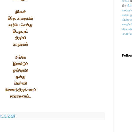
ராகம்
(
ரீம
(1)
வசந்தம்
நீங்கள்
வலைப்பூ
இந்த பாதையின்
விமர்சன
வழியே சென்று
சுயதம்ப
வெட்டிவ
இடதுபுறம்
பா.ரா/உ
திரும்பி
பாருங்கள்
Follo
அங்கே
இரண்டும்
ஒன்றோடு
ஒன்று
பிண்ணி
பிணைந்திருக்கலாம்
சாரைகளாய்..
 09, 2009