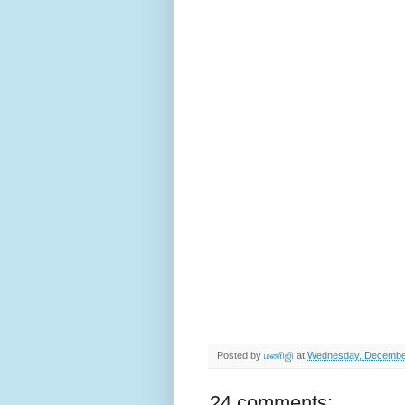
Posted by
மணிஜி
at
Wednesday, December
24 comments: