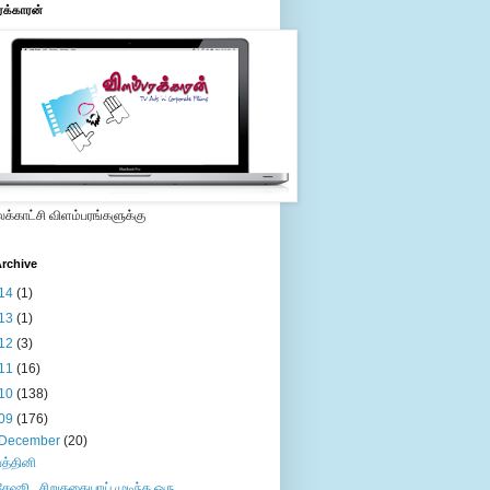
ரக்காரன்
்காட்சி விளம்பரங்களுக்கு
rchive
14
(1)
13
(1)
12
(3)
11
(16)
10
(138)
09
(176)
December
(20)
பத்தினி
சேஷூ...சிறுகதையாய் முடிந்த ஒரு