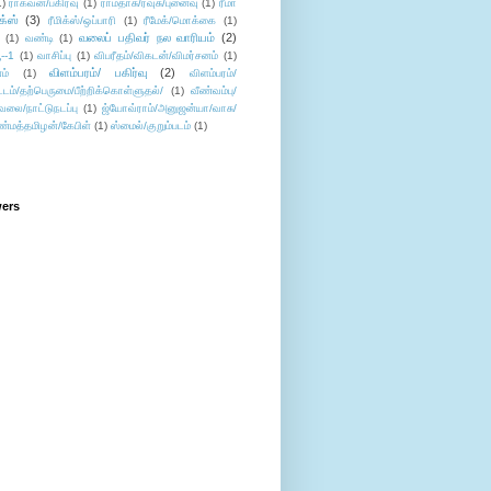
1)
ராகவன்/பகிர்வு
(1)
ராமதாசு/ரவுசு/புனைவு
(1)
ரீமா
ிக்ஸ்
(3)
ரீமிக்ஸ்/ஒப்பாரி
(1)
ரீமேக்/மொக்கை
(1)
வலைப் பதிவர் நல வாரியம்
(2)
(1)
வண்டி
(1)
--1
(1)
வாசிப்பு
(1)
விபரீதம்/விகடன்/விமர்சனம்
(1)
விளம்பரம்/ பகிர்வு
(2)
ம்
(1)
விளம்பரம்/
ட்டம்/தற்பெருமை/பீற்றிக்கொள்ளுதல்/
(1)
வீண்வம்பு/
ேலை/நாட்டுநடப்பு
(1)
ஜ்யோவ்ராம்/அனுஜன்யா/வாசு/
ண்மத்தமிழன்/கேபிள்
(1)
ஸ்மைல்/குறும்படம்
(1)
wers