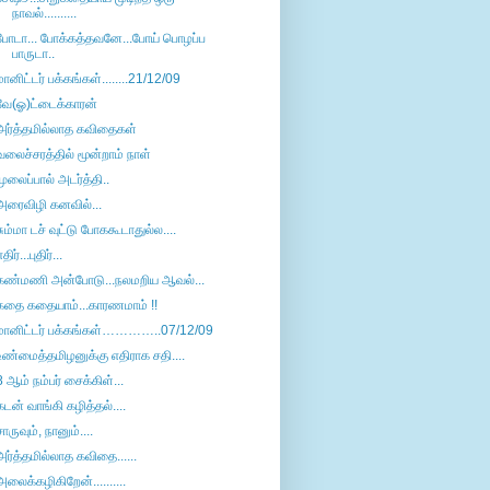
நாவல்..........
போடா... போக்கத்தவனே...போய் பொழப்ப
பாருடா..
மானிட்டர் பக்கங்கள்........21/12/09
வே(ஓ)ட்டைக்காரன்
அர்த்தமில்லாத கவிதைகள்
வலைச்சரத்தில் மூன்றாம் நாள்
முலைப்பால் அடர்த்தி..
அரைவிழி கனவில்...
சும்மா டச் வுட்டு போககூடாதுல்ல....
திர்...புதிர்...
கண்மணி அன்போடு...நலமறிய ஆவல்...
கதை கதையாம்...காரணமாம் !!
மானிட்டர் பக்கங்கள்…………..07/12/09
உண்மைத்தமிழனுக்கு எதிராக சதி....
8 ஆம் நம்பர் சைக்கிள்...
கடன் வாங்கி கழித்தல்....
சாருவும், நானும்....
அர்த்தமில்லாத கவிதை......
அலைக்கழிகிறேன்..........