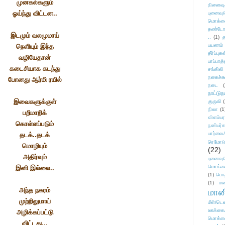
முனகல்களும்
நினைவு
ஓய்ந்து விட்டன..
புனைவு
மொக்க
தண்டோரா
இடமும் வலமுமாய்
..
(1)
த
பயணம்
நெளியும் இந்த
தீர்ப்பு
வழியேதான்
பாப்பாத்
கடைசியாக கடந்து
சங்கிலி
நகைச்ச
போனது ஆர்மி ரயில்
நடை
(
நாட்டுந
இவைகளுக்குள்
குருவி
நிலா
(1
பறிமாறிக்
விளம்பர
கொள்ளப்படும்
நண்பர்க
பார்வை/
தடக்..தடக்
ரெமோ/க
மொழியும்
(22)
அதிர்வும்
புனைவ
மொக்க
இனி இல்லை..
(1)
பொ
(1)
மன
அந்த நகரம்
மானி
முற்றிலுமாய்
மீள்/டெஸ
ஊக்கை
அழிக்கப்பட்டு
மொக்க
விட்டது...