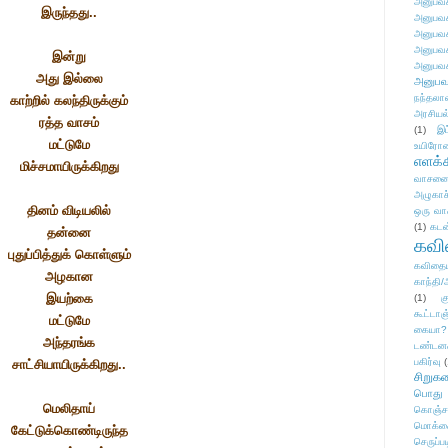
அனுபவக
இருந்தது..
அனுபவக
அனுபவக
அனுபவக
இன்று
அனுபவக
அது இல்லை
அனுபவ
நந்தலால
காற்றில் கலந்திருக்கும்
அரசியல
ரத்த வாசம்
(1)
இட
மட்டுமே
உயிரோ
எளக்க
மிச்சமாயிருக்கிறது
வாசனை/க
அழுகாச
தினம் விடியலில்
ஒரு வா
(1)
கடன
தன்னை
கவ
புதுப்பித்துக் கொள்ளும்
கவிதைய
அழகான
காந்தி/
இயற்கை
(1)
க
கூட்டா
மட்டுமே
கையா?
அந்தரங்க
டண்டன
பகிர்வு
(
சாட்சியாயிருக்கிறது..
சிறுக
பொது
மெலிதாய்
கொஞ்ச
மொக்க
கேட்டுக்கொண்டிருந்த
செருப்ப