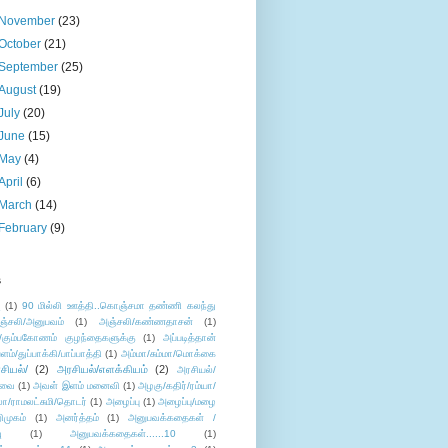
November
(23)
October
(21)
September
(25)
August
(19)
July
(20)
June
(15)
May
(4)
April
(6)
March
(14)
February
(9)
s
ு
(1)
90 மில்லி ஊத்தி..கொஞ்சமா தண்ணி கலந்து
ஞ்சலி/அனுபவம்
(1)
அஞ்சலி/கண்ணதாசன்
(1)
/கும்பகோணம் குழந்தைகளுக்கு
(1)
அப்படித்தான்
ளம்/துப்பாக்கி/பாப்பாத்தி
(1)
அம்மா/சும்மா/மொக்கை
சியல்/
(2)
அரசியல்/எளக்கியம்
(2)
அரசியல்/
ுவை
(1)
அவள் இளம் மனைவி
(1)
அழகு/கதிர்/ரம்யா/
லா/ராமலட்சுமி/தொடர்
(1)
அழைப்பு
(1)
அழைப்பு/மழை
ிமுகம்
(1)
அனர்த்தம்
(1)
அனுபவக்கதைகள் /
ு
(1)
அனுபவக்கதைகள்......10
(1)