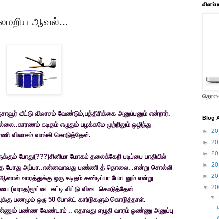
விளம்ப
லமறிய ஆவல்...
தொலைக
சாவூர் வீட்டு விலாசம் வேண்டும்,பத்திரிக்கை அனுப்பனும்
என்றார்
.
Blog A
ல்லை..காரணம் கடிதம் எழுதும்
பழக்கமே
முற்றிலும் ஒழிந்து
►
20
்ணி விலாசம் வாங்கி கொடுத்தேன்.
►
20
►
20
ருக்கும் போது(???)சினிமா மோகம் தலைக்கேறி படிப்பை பாதியில்
►
20
ைத்த போது அப்பா..என்னவாவது பண்ணி த் தொலை...என்று சொல்லி
►
20
னால் வாரத்துக்கு ஒரு கடிதம் கண்டிப்பா போடனும் என்று
▼
20
ிப்பை (வராத)மூட்டை கட்டி விட்டு விடை கொடுத்தேன்
▼
ுக்கு பணமும் ஒரு 50 போஸ்ட் கார்டுகளும் கொடுத்தாள்.
ண்ணும் பண்ண வேண்டாம் .. எதாவது எழுதி வாரம் ஓண்ணு அனுப்பு