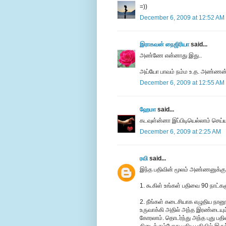
=))
December 6, 2009 at 12:52 AM
இராகவன் நைஜிரியா
said...
அண்ணே என்னாது இது..
அய்யோ பாவம் நம்ம உ.த. அண்ணன்
December 6, 2009 at 12:55 AM
ஹேமா
said...
கடவுள்ன்னா இப்பிடியெல்லாம் செய்ய
December 6, 2009 at 2:25 AM
ரவி
said...
இந்த பதிவின் மூலம் அண்ணனுக்கு வ
1. கூகிள் உங்கள் பதிவை 90 நாட்களு
2. நீங்கள் கடைசியாக எழுதிய நான
உருவாக்கி அதில் அந்த இரண்டையும் 
கோரலாம். தொடர்ந்து அந்த புது பதி