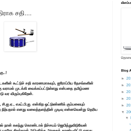
விளம்ப
ராக சதி....
தொலைக
Blog A
ு..!
►
20
களின் கூட்டுச் சதி காரணமாகவும், ஐரோப்பிய தேசங்களின்
►
20
ு வராமல் முடக்கி வைக்கப்பட்டுள்ளது என்பதை தமிழ்மண
►
20
ு வர விரும்புகிறேன்.
►
20
 சி.ஐ.ஏ., எஃப்.பி.ஐ. என்கிற ஒட்டுண்ணிக் கும்பலையும்
►
20
 நிற்பதால் எனது வலைத்தளத்தின் முடிவு என்னவென்று தெரிய
▼
20
▼
ில் நான் கலந்து கொண்டால் நிச்சயம் ஜெயித்துவிடுவேன்
 யாரோ சிலர்தான் அமெரிக்க அரசைத் தூண்டிவிட்டு எனது