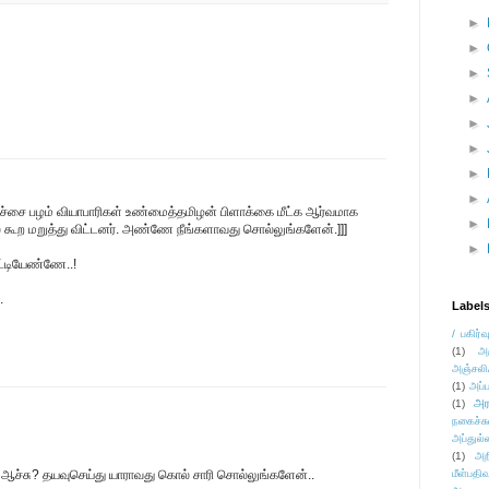
►
►
►
►
►
►
►
►
மிச்சை பழம் வியாபாரிகள் உண்மைத்தமிழன் பிளாக்கை மீட்க ஆர்வமாக
►
் கூற மறுத்து விட்டனர். அண்ணே நீங்களாவது சொல்லுங்களேன்.]]]
►
ட்டியேண்ணே..!
.
Label
/ பகிர்வ
(1)
அ
அஞ்சலி
(1)
அப்ப
அர
(1)
நகைச்ச
அப்துல்
(1)
அற
ஆச்சு? தயவுசெய்து யாராவது கொல் சாரி சொல்லுங்களேன்..
மீள்பதிவ