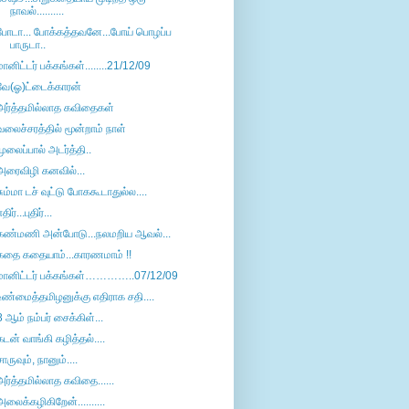
நாவல்..........
போடா... போக்கத்தவனே...போய் பொழப்ப
பாருடா..
மானிட்டர் பக்கங்கள்........21/12/09
வே(ஓ)ட்டைக்காரன்
அர்த்தமில்லாத கவிதைகள்
வலைச்சரத்தில் மூன்றாம் நாள்
முலைப்பால் அடர்த்தி..
அரைவிழி கனவில்...
சும்மா டச் வுட்டு போககூடாதுல்ல....
திர்...புதிர்...
கண்மணி அன்போடு...நலமறிய ஆவல்...
கதை கதையாம்...காரணமாம் !!
மானிட்டர் பக்கங்கள்…………..07/12/09
உண்மைத்தமிழனுக்கு எதிராக சதி....
8 ஆம் நம்பர் சைக்கிள்...
கடன் வாங்கி கழித்தல்....
சாருவும், நானும்....
அர்த்தமில்லாத கவிதை......
அலைக்கழிகிறேன்..........