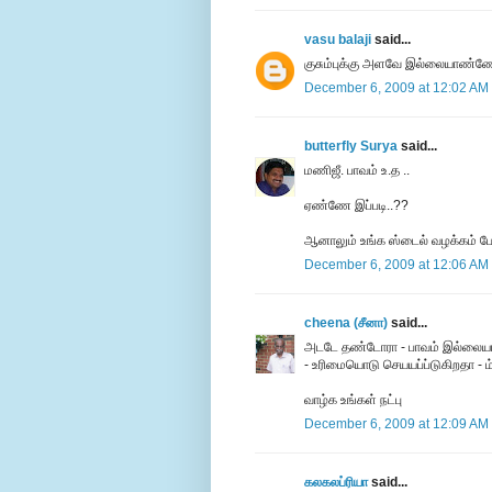
vasu balaji
said...
குசும்புக்கு அளவே இல்லையாண்ண
December 6, 2009 at 12:02 AM
butterfly Surya
said...
மணிஜீ. பாவம் உ.த ..
ஏண்ணே இப்படி..??
ஆனாலும் உங்க ஸ்டைல் வழக்கம் போல
December 6, 2009 at 12:06 AM
cheena (சீனா)
said...
அடடே தண்டோரா - பாவம் இல்லையா 
- உரிமையொடு செயயப்ப்டுகிறதா - ம்
வாழ்க உங்கள் நட்பு
December 6, 2009 at 12:09 AM
கலகலப்ரியா
said...