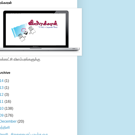
ரக்காரன்
்காட்சி விளம்பரங்களுக்கு
rchive
14
(1)
13
(1)
12
(3)
11
(16)
10
(138)
09
(176)
December
(20)
பத்தினி
சேஷூ...சிறுகதையாய் முடிந்த ஒரு