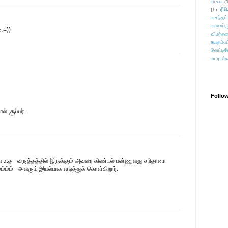
ராகம்
(
ரீம
(1)
வசந்தம்
வலைப்பூ
ே=))
விமர்சன
சுயதம்ப
வெட்டிவ
பா.ரா/உ
Follo
் சூப்பர்.
உ.த - வருத்தத்தில் இருக்கும் அவரை கிண்டல் பன்ணுவது சரிதானா
ம்ம்ம் - அவரும் இயல்பாக எடுத்துக் கொள்கிறார்.