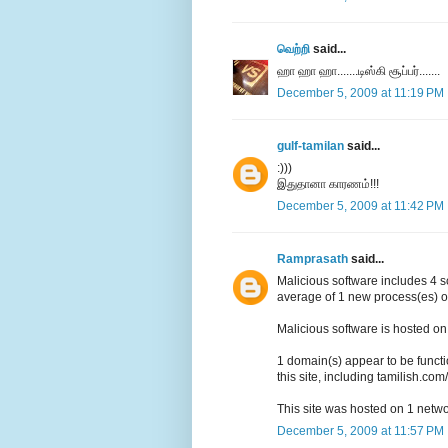
வெற்றி
said...
ஹா ஹா ஹா.......டிஸ்கி சூப்பர்.......
December 5, 2009 at 11:19 PM
gulf-tamilan
said...
:)))
இதுதானா காரணம்!!!
December 5, 2009 at 11:42 PM
Ramprasath
said...
Malicious software includes 4 sc
average of 1 new process(es) o
Malicious software is hosted on 
1 domain(s) appear to be functio
this site, including tamilish.com/
This site was hosted on 1 netw
December 5, 2009 at 11:57 PM