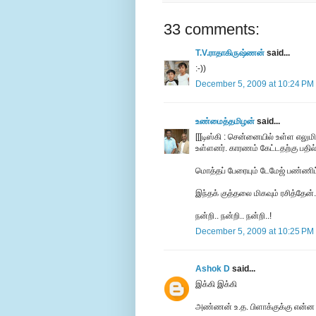
33 comments:
T.V.ராதாகிருஷ்ணன்
said...
:-))
December 5, 2009 at 10:24 PM
உண்மைத்தமிழன்
said...
[[[டிஸ்கி : சென்னையில் உள்ள எலு
உள்ளனர். காரணம் கேட்டதற்கு பதில
மொத்தப் பேரையும் டேமேஜ் பண்ணி
இந்தக் குத்தலை மிகவும் ரசித்தேன்.
நன்றி.. நன்றி.. நன்றி..!
December 5, 2009 at 10:25 PM
Ashok D
said...
இக்கி இக்கி
அண்ணன் உ.த. பிளாக்குக்கு என்ன 