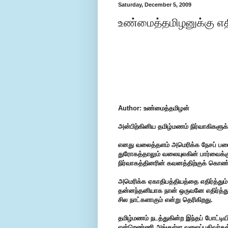
Saturday, December 5, 2009
உண்மைத்தமிழனுக்கு எதி
Author: உண்மைத்தமிழன்
அன்பிற்கினிய தமிழ்மணம் நிர்வாகிகளுக்க
எனது வலைத்தளம் அமெரிக்க நேசப் படை
துரோகத்தாலும் வலையுலகின் பார்வைக்க
நிர்வாகத்தினரின் கவனத்திற்குக் கொண்ட
அமெரிக்க ஏகாதிபத்தியத்தை எதிர்த்தும்,
தன்னந்தனியாக நான் ஒருவனே எதிர்த்து
சில நாட்களாகும் என்று தெரிகிறது.
தமிழ்மணம் நடத்துகின்ற இந்தப் போட்டிய
என்றெண்ணி அங்குள்ள வலைப்பதிவர்கள்