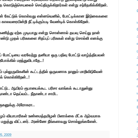
 கொடுஞ்செயலைச் செய்திருக்கிறார்கள் என்று சந்தேகிக்கிறேன்.
ன் கேட்டுக் கொள்வது என்னவெனில், போட்டிக்கான இடுகைகளை
 காலவரையின்றி நீட்டிக்கும்படி வேண்டிக் கொள்கிறேன்.
ித்து ஏற்க முடியாது என்று சொன்னால் தயவு செய்து நான்
டு முதல் பரிசுகளை சிறப்புப் பரிசுகள் என்று சொல்லி எனக்கு
தப் போட்டியை வரவேற்று தனியா ஒரு பதிவு போட்டு வாழ்த்தியவன்
போக்கில் மறந்துவிடாதே..!
் புல்லுருவிகளின் கூட்டத்தில் ஒருவனாக நானும் மாறிவிடுவேன்
எ
க் கொள்கிறேன்..!
்டு.. ஆயிரம் ரூபாயைக்கூட பரிசா வாங்கக் கூடாதுன்னு
ீதாண்டா தெய்வம்.. நீதாண்டா சாமி..
ுருகனுக்கு அரோகரா..
பழம் வியாபாரிகள் உண்மைத்தமிழன் பிளாக்கை மீட்க ஆர்வமாக
ூற மறுத்து விட்டனர். அண்ணே நீங்களாவது சொல்லுங்களேன்.
5, 2009