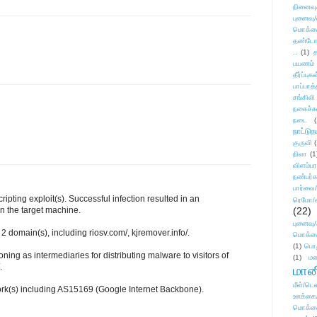
நினைவு
புனைவு
மொக்க
தண்டோரா
..
(1)
த
பயணம்
தீர்ப்பு
பாப்பாத்
சங்கிலி
நகைச்ச
நடை
(
நாட்டுந
குருவி
நிலா
(1
விளம்பர
நண்பர்க
பார்வை/
ripting exploit(s). Successful infection resulted in an
ரெமோ/க
n the target machine.
(22)
புனைவ
2 domain(s), including riosv.com/, kjremover.info/.
மொக்க
(1)
பொ
ning as intermediaries for distributing malware to visitors of
(1)
மன
.
மானி
மீள்/டெஸ
ork(s) including AS15169 (Google Internet Backbone).
ஊக்கை
மொக்க