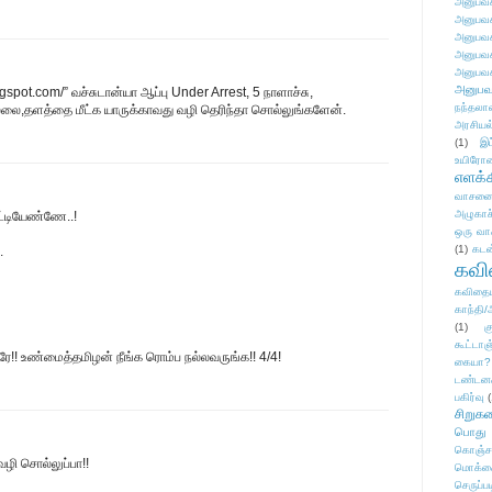
அனுபவக
அனுபவக
அனுபவக
அனுபவக
அனுபவக
அனுபவ
gspot.com/” வச்சுடான்யா ஆப்பு Under Arrest, 5 நாளாச்சு,
நந்தலால
இல்லை,தளத்தை மீட்க யாருக்காவது வழி தெரிந்தா சொல்லுங்களேன்.
அரசியல
(1)
இட
உயிரோ
எளக்க
வாசனை/க
அழுகாச
ட்டியேண்ணே..!
ஒரு வா
(1)
கடன
.
கவ
கவிதைய
காந்தி/
(1)
க
கூட்டா
றாரே!! உண்மைத்தமிழன் நீங்க ரொம்ப நல்லவருங்க!! 4/4!
கையா?
டண்டன
பகிர்வு
(
சிறுக
பொது
கொஞ்ச
ழி சொல்லுப்பா!!
மொக்க
செருப்ப