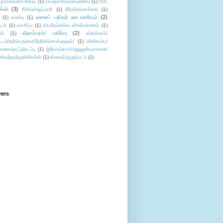
1)
ராகவன்/பகிர்வு
(1)
ராமதாசு/ரவுசு/புனைவு
(1)
ரீமா
ிக்ஸ்
(3)
ரீமிக்ஸ்/ஒப்பாரி
(1)
ரீமேக்/மொக்கை
(1)
வலைப் பதிவர் நல வாரியம்
(2)
(1)
வண்டி
(1)
--1
(1)
வாசிப்பு
(1)
விபரீதம்/விகடன்/விமர்சனம்
(1)
விளம்பரம்/ பகிர்வு
(2)
ம்
(1)
விளம்பரம்/
ட்டம்/தற்பெருமை/பீற்றிக்கொள்ளுதல்/
(1)
வீண்வம்பு/
ேலை/நாட்டுநடப்பு
(1)
ஜ்யோவ்ராம்/அனுஜன்யா/வாசு/
ண்மத்தமிழன்/கேபிள்
(1)
ஸ்மைல்/குறும்படம்
(1)
wers