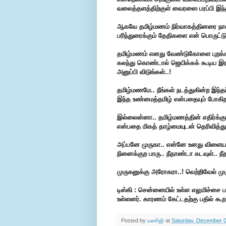
வலைத்தளத்திற்குள் வைரஸை பரப்பி இந்த
ஆகவே தமிழ்மணம் நிர்வாகத்தினரை நா
பரிந்துரைக்கும் தேதிகளை என் பொருட்டு
தமிழ்மணம் எனது வேண்டுகோளை புறக்கண
கலந்து கொண்டால் ஜெயிக்கக் கூடிய இரண்
அனுப்பி விடுங்கள்..!
தமிழ்மணமே.. நீங்கள் நடத்துகின்ற இந்
இந்த உண்மைத்தமிழ் என்பதையும் போகிற
இல்லைன்னா.. தமிழ்மணத்தின் எதிர்க்கும
என்பதை மிகத் தாழ்மையுடன் தெரிவித்து
அப்பனே முருகா.. என்னே உனது விளையாட
நினைக்குற பாரு.. நீதாண்டா கடவுள்.. ந
முருகனுக்கு அரோகரா..! வெற்றிவேல் ம
டிஸ்கி : சென்னையில் உள்ள எலுமிச்சை 
உள்ளனர். காரணம் கேட்டதற்கு பதில் க
Posted by
மணிஜி
at
Saturday, December 0