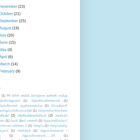
November
(23)
October
(21)
September
(25)
August
(19)
July
(20)
June
(15)
May
(4)
April
(6)
March
(14)
February
(9)
s
ு
(1)
90 மில்லி ஊத்தி..கொஞ்சமா தண்ணி கலந்து
ஞ்சலி/அனுபவம்
(1)
அஞ்சலி/கண்ணதாசன்
(1)
/கும்பகோணம் குழந்தைகளுக்கு
(1)
அப்படித்தான்
ளம்/துப்பாக்கி/பாப்பாத்தி
(1)
அம்மா/சும்மா/மொக்கை
சியல்/
(2)
அரசியல்/எளக்கியம்
(2)
அரசியல்/
ுவை
(1)
அவள் இளம் மனைவி
(1)
அழகு/கதிர்/ரம்யா/
லா/ராமலட்சுமி/தொடர்
(1)
அழைப்பு
(1)
அழைப்பு/மழை
ிமுகம்
(1)
அனர்த்தம்
(1)
அனுபவக்கதைகள் /
ு
(1)
அனுபவக்கதைகள்......10
(1)