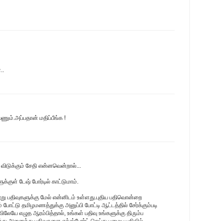
..
ணும்.அப்பதான் மதிப்பீங்க !
ிடுக்கும் சேதி என்னவென்றால்...
க்குள் டேஷ் போர்டில் காட்டுமாம்.
ூறு பதிவுகளுக்கு மேல் என்னிடம் உள்ளது.புதிய பதிவொன்றை
போட்டு தமிழமணத்துக்கு அனுப்பி போட்டி ஆட்டத்தில் சேர்க்கும்படி
விலேயே எழுத ஆரம்பித்தால், உங்கள் பதிவு உங்களுக்கு திரும்ப