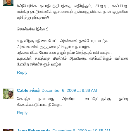
//அமெரிக்க ஏகாதிபத்தியத்தை எதிர்த்தும், சி.ஐ.ஏ., எஃப்.பி.ஐ.
என்கிற ஒட்டுண்ணிக் கும்பலையும் தன்னந்தனியாக நான் ஒருவனே
எதிர்த்து நிற்பதால்//
சொல்லவே இல்ல :)
உ.த.விற்கு பதிவை போட்ட அண்ணன் தண்டோரா வாழ்க.
அண்ணனின் குத்தலை ரசிக்கும் உ.த வாழ்க.
பதிவை மீட்க யோசனை தரும் நம்ம செந்தழல் ரவி வாழ்க.
உ.த.வின் தளத்தை மீண்டும் ஆவலோடு எதிர்பார்க்கும் என்னை
போன்ற ரசிகர்களும் வாழ்க.
Reply
Cable சங்கர்
December 6, 2009 at 9:38 AM
கொஞ்ச நாளாவது அவரோட டைப்ரேட்டருக்கு ஓய்வு
கிடைக்கட்டும்யா.. நீ வேற..
Reply
Jerry Eshananda
December 6, 2009 at 10:35 AM