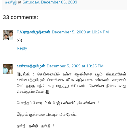
மணிஜி
at
Saturday, December 05, 2009
33 comments:
T.V.ராதாகிருஷ்ணன்
December 5, 2009 at 10:24 PM
:-))
Reply
உண்மைத்தமிழன்
December 5, 2009 at 10:25 PM
[[[டிஸ்கி : சென்னையில் உள்ள எலுமிச்சை பழம் வியாபாரிகள்
உண்மைத்தமிழன் பிளாக்கை மீட்க ஆர்வமாக உள்ளனர். காரணம்
கேட்டதற்கு பதில் கூற மறுத்து விட்டனர். அண்ணே நீங்களாவது
சொல்லுங்களேன்.]]]
மொத்தப் பேரையும் டேமேஜ் பண்ணிட்டியேண்ணே..!
இந்தக் குத்தலை மிகவும் ரசித்தேன்..
நன்றி.. நன்றி.. நன்றி..!