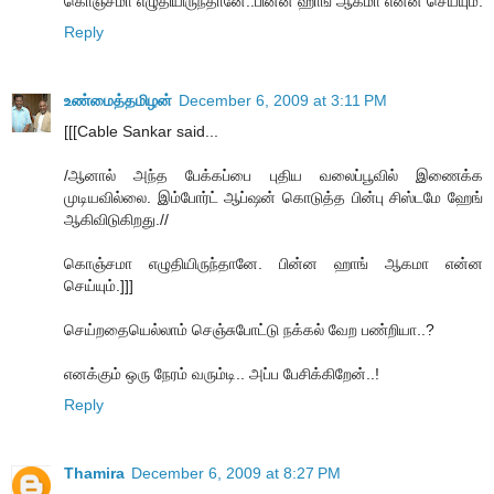
கொஞ்சமா எழுதியிருந்தானே..பின்ன ஹாங் ஆகமா என்ன செய்யும்.
Reply
உண்மைத்தமிழன்
December 6, 2009 at 3:11 PM
[[[Cable Sankar said...
/ஆனால் அந்த பேக்கப்பை புதிய வலைப்பூவில் இணைக்க
முடியவில்லை. இம்போர்ட் ஆப்ஷன் கொடுத்த பின்பு சிஸ்டமே ஹேங்
ஆகிவிடுகிறது.//
கொஞ்சமா எழுதியிருந்தானே. பின்ன ஹாங் ஆகமா என்ன
செய்யும்.]]]
செய்றதையெல்லாம் செஞ்சுபோட்டு நக்கல் வேற பண்றியா..?
எனக்கும் ஒரு நேரம் வரும்டி.. அப்ப பேசிக்கிறேன்..!
Reply
Thamira
December 6, 2009 at 8:27 PM