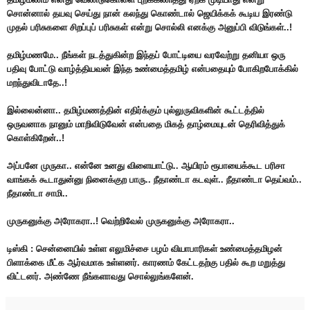
சொன்னால் தயவு செய்து நான் கலந்து கொண்டால் ஜெயிக்கக் கூடிய இரண்டு
முதல் பரிசுகளை சிறப்புப் பரிசுகள் என்று சொல்லி எனக்கு அனுப்பி விடுங்கள்..!
தமிழ்மணமே.. நீங்கள் நடத்துகின்ற இந்தப் போட்டியை வரவேற்று தனியா ஒரு
பதிவு போட்டு வாழ்த்தியவன் இந்த உண்மைத்தமிழ் என்பதையும் போகிறபோக்கில்
மறந்துவிடாதே..!
இல்லைன்னா.. தமிழ்மணத்தின் எதிர்க்கும் புல்லுருவிகளின் கூட்டத்தில்
ஒருவனாக நானும் மாறிவிடுவேன் என்பதை மிகத் தாழ்மையுடன் தெரிவித்துக்
கொள்கிறேன்..!
அப்பனே முருகா.. என்னே உனது விளையாட்டு.. ஆயிரம் ரூபாயைக்கூட பரிசா
வாங்கக் கூடாதுன்னு நினைக்குற பாரு.. நீதாண்டா கடவுள்.. நீதாண்டா தெய்வம்..
நீதாண்டா சாமி..
முருகனுக்கு அரோகரா..! வெற்றிவேல் முருகனுக்கு அரோகரா..
டிஸ்கி : சென்னையில் உள்ள எலுமிச்சை பழம் வியாபாரிகள் உண்மைத்தமிழன்
பிளாக்கை மீட்க ஆர்வமாக உள்ளனர். காரணம் கேட்டதற்கு பதில் கூற மறுத்து
விட்டனர். அண்ணே நீங்களாவது சொல்லுங்களேன்.