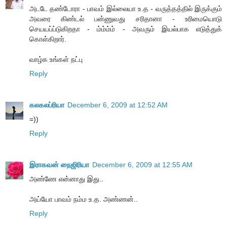
அடடே தண்டோரா - பாவம் இல்லையா உ.த - வருத்தத்தில் இருக்கும்
அவரை கிண்டல் பன்ணுவது சரிதானா - உரிமையொடு
செயயப்ப்டுகிறதா - ம்ம்ம்ம் - அவரும் இயல்பாக எடுத்துக்
கொள்கிறார்.
வாழ்க உங்கள் நட்பு
Reply
கலகலப்ரியா
December 6, 2009 at 12:52 AM
=))
Reply
இராகவன் நைஜிரியா
December 6, 2009 at 12:55 AM
அண்ணே என்னாது இது..
அய்யோ பாவம் நம்ம உ.த. அண்ணன்..
Reply