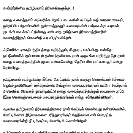
அன்பிற்கினிய தமிழ்மணம் நிர்வாகிகளுக்கு..!
எனது வலைத்தளம் அமெரிக்க நேசப் படைகளின் கூட்டுச் சதி காரணமாகவும்,
ஐரோப்பிய தேசங்களின் துரோகத்தாலும் வலையுலகின் பார்வைக்கு வராமல்
முடக்கி வைக்கப்பட்டுள்ளது என்பதை தமிழ்மண நிர்வாகத்தினரின்
கவனத்திற்குக் கொண்டு வர விரும்புகிறேன்.
அமெரிக்க ஏகாதிபத்தியத்தை எதிர்த்தும், சி.ஐ.ஏ., எஃப்.பி.ஐ. என்கிற
ஒட்டுண்ணிக் கும்பலையும் தன்னந்தனியாக நான் ஒருவனே எதிர்த்து நிற்பதால்
எனது வலைத்தளத்தின் முடிவு என்னவென்று தெரிய சில நாட்களாகும் என்று
தெரிகிறது.
தமிழ்மணம் நடத்துகின்ற இந்தப் போட்டியில் நான் கலந்து கொண்டால் நிச்சயம்
ஜெயித்துவிடுவேன் என்றெண்ணி அங்குள்ள வலைப்பதிவர்கள் யாரோ சிலர்தான்
அமெரிக்க அரசைத் தூண்டிவிட்டு எனது வலைத்தளத்திற்குள் வைரஸை பரப்பி
இந்த கொடுஞ்செயலைச் செய்திருக்கிறார்கள் என்று சந்தேகிக்கிறேன்.
ஆகவே தமிழ்மணம் நிர்வாகத்தினரை நான் கேட்டுக் கொள்வது என்னவெனில்,
போட்டிக்கான இடுகைகளை பரிந்துரைக்கும் தேதிகளை என் பொருட்டு
காலவரையின்றி நீட்டிக்கும்படி வேண்டிக் கொள்கிறேன்.
தமிழ்மணம் எனது வேண்டுகோளை புறக்கணித்து ஏற்க முடியாது என்று