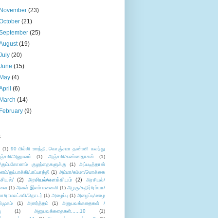
November
(23)
October
(21)
September
(25)
August
(19)
July
(20)
June
(15)
May
(4)
April
(6)
March
(14)
February
(9)
s
ு
(1)
90 மில்லி ஊத்தி..கொஞ்சமா தண்ணி கலந்து
ஞ்சலி/அனுபவம்
(1)
அஞ்சலி/கண்ணதாசன்
(1)
/கும்பகோணம் குழந்தைகளுக்கு
(1)
அப்படித்தான்
ளம்/துப்பாக்கி/பாப்பாத்தி
(1)
அம்மா/சும்மா/மொக்கை
சியல்/
(2)
அரசியல்/எளக்கியம்
(2)
அரசியல்/
ுவை
(1)
அவள் இளம் மனைவி
(1)
அழகு/கதிர்/ரம்யா/
லா/ராமலட்சுமி/தொடர்
(1)
அழைப்பு
(1)
அழைப்பு/மழை
ிமுகம்
(1)
அனர்த்தம்
(1)
அனுபவக்கதைகள் /
ு
(1)
அனுபவக்கதைகள்......10
(1)