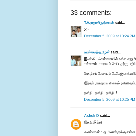
33 comments:
T.V.ராதாகிருஷ்ணன்
said...
:-))
December 5, 2009 at 10:24 PM
உண்மைத்தமிழன்
said...
[[[டிஸ்கி : சென்னையில் உள்ள எலு
உள்ளனர். காரணம் கேட்டதற்கு பதில
மொத்தப் பேரையும் டேமேஜ் பண்ணி
இந்தக் குத்தலை மிகவும் ரசித்தேன்.
நன்றி.. நன்றி.. நன்றி..!
December 5, 2009 at 10:25 PM
Ashok D
said...
இக்கி இக்கி
அண்ணன் உ.த. பிளாக்குக்கு என்ன 