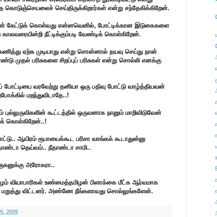
 கொடுஞ்செயலைச் செய்திருக்கிறார்கள் என்று சந்தேகிக்கிறேன்.
ன் கேட்டுக் கொள்வது என்னவெனில், போட்டிக்கான இடுகைகளை
 காலவரையின்றி நீட்டிக்கும்படி வேண்டிக் கொள்கிறேன்.
ித்து ஏற்க முடியாது என்று சொன்னால் தயவு செய்து நான்
டு முதல் பரிசுகளை சிறப்புப் பரிசுகள் என்று சொல்லி எனக்கு
தப் போட்டியை வரவேற்று தனியா ஒரு பதிவு போட்டு வாழ்த்தியவன்
போக்கில் மறந்துவிடாதே..!
் புல்லுருவிகளின் கூட்டத்தில் ஒருவனாக நானும் மாறிவிடுவேன்
எ
க் கொள்கிறேன்..!
்டு.. ஆயிரம் ரூபாயைக்கூட பரிசா வாங்கக் கூடாதுன்னு
ீதாண்டா தெய்வம்.. நீதாண்டா சாமி..
ுருகனுக்கு அரோகரா..
பழம் வியாபாரிகள் உண்மைத்தமிழன் பிளாக்கை மீட்க ஆர்வமாக
ூற மறுத்து விட்டனர். அண்ணே நீங்களாவது சொல்லுங்களேன்.
5, 2009