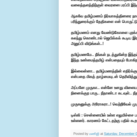
வலைத்தளத்திற்குள் வைரஸை பரப்பி இந்த
ஆகவே தமிழ்மணம் நிர்வாகத்தினரை நா
பரிந்துரைக்கும் தேதிகளை என் பொருட்டு
தமிழ்மணம் எனது வேண்டுகோளை புறக்கண
கலந்து கொண்டால் ஜெயிக்கக் கூடிய இரண்
அனுப்பி விடுங்கள்..!
தமிழ்மணமே.. நீங்கள் நடத்துகின்ற இந்
இந்த உண்மைத்தமிழ் என்பதையும் போகிற
இல்லைன்னா.. தமிழ்மணத்தின் எதிர்க்கும
என்பதை மிகத் தாழ்மையுடன் தெரிவித்து
அப்பனே முருகா.. என்னே உனது விளையாட
நினைக்குற பாரு.. நீதாண்டா கடவுள்.. ந
முருகனுக்கு அரோகரா..! வெற்றிவேல் ம
டிஸ்கி : சென்னையில் உள்ள எலுமிச்சை 
உள்ளனர். காரணம் கேட்டதற்கு பதில் க
Posted by
மணிஜி
at
Saturday, December 0