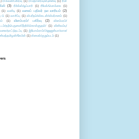
1)
ராகவன்/பகிர்வு
(1)
ராமதாசு/ரவுசு/புனைவு
(1)
ரீமா
ிக்ஸ்
(3)
ரீமிக்ஸ்/ஒப்பாரி
(1)
ரீமேக்/மொக்கை
(1)
வலைப் பதிவர் நல வாரியம்
(2)
(1)
வண்டி
(1)
--1
(1)
வாசிப்பு
(1)
விபரீதம்/விகடன்/விமர்சனம்
(1)
விளம்பரம்/ பகிர்வு
(2)
ம்
(1)
விளம்பரம்/
ட்டம்/தற்பெருமை/பீற்றிக்கொள்ளுதல்/
(1)
வீண்வம்பு/
ேலை/நாட்டுநடப்பு
(1)
ஜ்யோவ்ராம்/அனுஜன்யா/வாசு/
ண்மத்தமிழன்/கேபிள்
(1)
ஸ்மைல்/குறும்படம்
(1)
wers