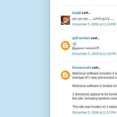
வெற்றி
said...
ஹா ஹா ஹா.......டிஸ்கி சூப்பர்.......
December 5, 2009 at 11:19 PM
gulf-tamilan
said...
:)))
இதுதானா காரணம்!!!
December 5, 2009 at 11:42 PM
Ramprasath
said...
Malicious software includes 4 sc
average of 1 new process(es) o
Malicious software is hosted on 
1 domain(s) appear to be functio
this site, including tamilish.com/
This site was hosted on 1 netw
December 5, 2009 at 11:57 PM