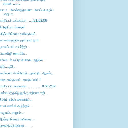
நாவல்..........
போடா... போக்கத்தவனே...போய் பொழப்ப
பாருடா..
மானிட்டர் பக்கங்கள்........21/12/09
வே(ஓ)ட்டைக்காரன்
அர்த்தமில்லாத கவிதைகள்
வலைச்சரத்தில் மூன்றாம் நாள்
முலைப்பால் அடர்த்தி..
அரைவிழி கனவில்...
சும்மா டச் வுட்டு போககூடாதுல்ல....
திர்...புதிர்...
கண்மணி அன்போடு...நலமறிய ஆவல்...
கதை கதையாம்...காரணமாம் !!
மானிட்டர் பக்கங்கள்…………..07/12/09
உண்மைத்தமிழனுக்கு எதிராக சதி....
8 ஆம் நம்பர் சைக்கிள்...
கடன் வாங்கி கழித்தல்....
சாருவும், நானும்....
அர்த்தமில்லாத கவிதை......
அலைக்கழிகிறேன்..........