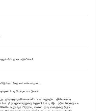
..
ணும்.அப்பதான் மதிப்பீங்க !
ிடுக்கும் சேதி என்னவென்றால்...
க்குள் டேஷ் போர்டில் காட்டுமாம்.
ூறு பதிவுகளுக்கு மேல் என்னிடம் உள்ளது.புதிய பதிவொன்றை
போட்டு தமிழமணத்துக்கு அனுப்பி போட்டி ஆட்டத்தில் சேர்க்கும்படி
விலேயே எழுத ஆரம்பித்தால், உங்கள் பதிவு உங்களுக்கு திரும்ப