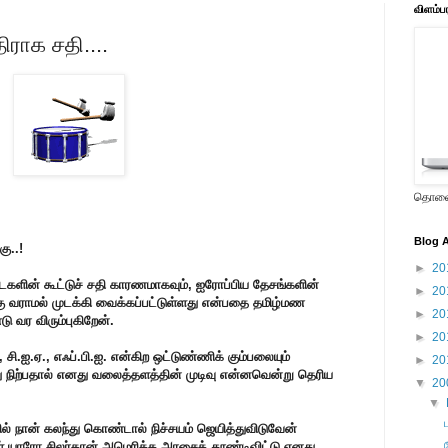
விளம்ப
ராக சதி....
தொலைக
Blog A
ு..!
►
20
களின் கூட்டுச் சதி காரணமாகவும், ஐரோப்பிய தேசங்களின்
►
20
ு வராமல் முடக்கி வைக்கப்பட்டுள்ளது என்பதை தமிழ்மண
►
20
ு வர விரும்புகிறேன்.
►
20
 சி.ஐ.ஏ., எஃப்.பி.ஐ. என்கிற ஒட்டுண்ணிக் கும்பலையும்
►
20
 நிற்பதால் எனது வலைத்தளத்தின் முடிவு என்னவென்று தெரிய
▼
20
▼
ில் நான் கலந்து கொண்டால் நிச்சயம் ஜெயித்துவிடுவேன்
 யாரோ சிலர்தான் அமெரிக்க அரசைத் தூண்டிவிட்டு எனது