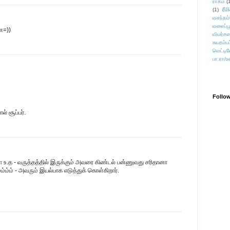
ராகம்
(
ரீம
(1)
வசந்தம்
வலைப்பூ
ே=))
விமர்சன
சுயதம்ப
வெட்டிவ
பா.ரா/உ
Follo
் சூப்பர்.
உ.த - வருத்தத்தில் இருக்கும் அவரை கிண்டல் பன்ணுவது சரிதானா
ம்ம்ம் - அவரும் இயல்பாக எடுத்துக் கொள்கிறார்.