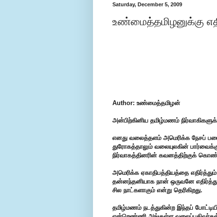
Saturday, December 5, 2009
உண்மைத்தமிழனுக்கு எதி
Author: உண்மைத்தமிழன்
அன்பிற்கினிய தமிழ்மணம் நிர்வாகிகளுக்க
எனது வலைத்தளம் அமெரிக்க நேசப் படை
துரோகத்தாலும் வலையுலகின் பார்வைக்க
நிர்வாகத்தினரின் கவனத்திற்குக் கொண்ட
அமெரிக்க ஏகாதிபத்தியத்தை எதிர்த்தும்,
தன்னந்தனியாக நான் ஒருவனே எதிர்த்து
சில நாட்களாகும் என்று தெரிகிறது.
தமிழ்மணம் நடத்துகின்ற இந்தப் போட்டிய
என்றெண்ணி அங்குள்ள வலைப்பதிவர்கள்