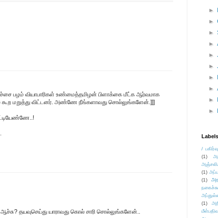
►
►
►
►
►
►
►
►
மிச்சை பழம் வியாபாரிகள் உண்மைத்தமிழன் பிளாக்கை மீட்க ஆர்வமாக
►
் கூற மறுத்து விட்டனர். அண்ணே நீங்களாவது சொல்லுங்களேன்.]]]
►
ட்டியேண்ணே..!
.
Label
/ பகிர்வ
(1)
அ
அஞ்சலி
(1)
அப்ப
அர
(1)
நகைச்ச
அப்துல்
(1)
அற
ஆச்சு? தயவுசெய்து யாராவது கொல் சாரி சொல்லுங்களேன்..
மீள்பதிவ