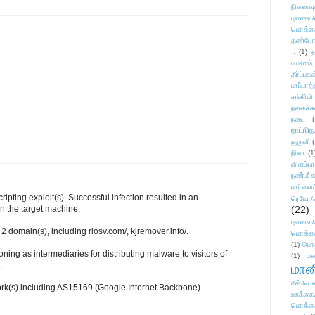
நினைவு
புனைவு
மொக்க
தண்டோரா
..
(1)
த
பயணம்
தீர்ப்பு
பாப்பாத்
சங்கிலி
நகைச்ச
நடை
(
நாட்டுந
குருவி
நிலா
(1
விளம்பர
நண்பர்க
பார்வை/
ripting exploit(s). Successful infection resulted in an
ரெமோ/க
n the target machine.
(22)
புனைவ
2 domain(s), including riosv.com/, kjremover.info/.
மொக்க
(1)
பொ
ning as intermediaries for distributing malware to visitors of
(1)
மன
.
மானி
மீள்/டெஸ
ork(s) including AS15169 (Google Internet Backbone).
ஊக்கை
மொக்க