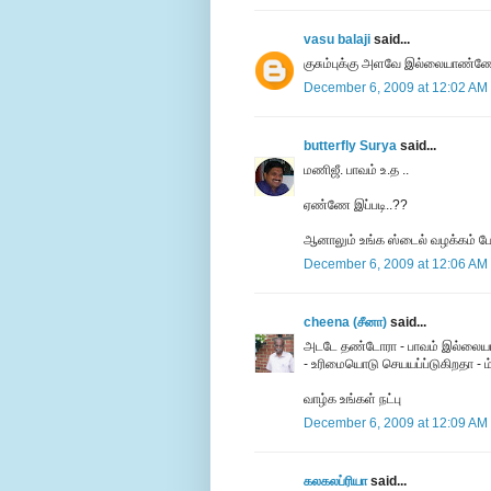
vasu balaji
said...
குசும்புக்கு அளவே இல்லையாண்ண
December 6, 2009 at 12:02 AM
butterfly Surya
said...
மணிஜீ. பாவம் உ.த ..
ஏண்ணே இப்படி..??
ஆனாலும் உங்க ஸ்டைல் வழக்கம் போல
December 6, 2009 at 12:06 AM
cheena (சீனா)
said...
அடடே தண்டோரா - பாவம் இல்லையா 
- உரிமையொடு செயயப்ப்டுகிறதா - ம்
வாழ்க உங்கள் நட்பு
December 6, 2009 at 12:09 AM
கலகலப்ரியா
said...