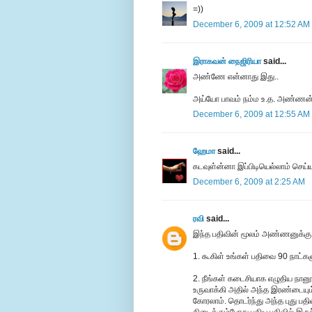
=))
December 6, 2009 at 12:52 AM
இராகவன் நைஜிரியா
said...
அண்ணே என்னாது இது..
அய்யோ பாவம் நம்ம உ.த. அண்ணன்
December 6, 2009 at 12:55 AM
ஹேமா
said...
கடவுள்ன்னா இப்பிடியெல்லாம் செய்ய
December 6, 2009 at 2:25 AM
ரவி
said...
இந்த பதிவின் மூலம் அண்ணனுக்கு வ
1. கூகிள் உங்கள் பதிவை 90 நாட்களு
2. நீங்கள் கடைசியாக எழுதிய நான
உருவாக்கி அதில் அந்த இரண்டையும் 
கோரலாம். தொடர்ந்து அந்த புது பதி