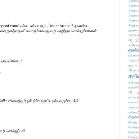
அனுபவக
அனுபவக
அனுபவக
அனுபவக
அனுபவக
அனுபவ
gspot.com/” வச்சுடான்யா ஆப்பு Under Arrest, 5 நாளாச்சு,
நந்தலால
இல்லை,தளத்தை மீட்க யாருக்காவது வழி தெரிந்தா சொல்லுங்களேன்.
அரசியல
(1)
இட
உயிரோ
எளக்க
வாசனை/க
அழுகாச
ட்டியேண்ணே..!
ஒரு வா
(1)
கடன
.
கவ
கவிதைய
காந்தி/
(1)
க
கூட்டா
றாரே!! உண்மைத்தமிழன் நீங்க ரொம்ப நல்லவருங்க!! 4/4!
கையா?
டண்டன
பகிர்வு
(
சிறுக
பொது
கொஞ்ச
ழி சொல்லுப்பா!!
மொக்க
செருப்ப