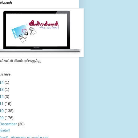
ரக்காரன்
்காட்சி விளம்பரங்களுக்கு
rchive
14
(1)
13
(1)
12
(3)
11
(16)
10
(138)
09
(176)
December
(20)
பத்தினி
சேஷூ...சிறுகதையாய் முடிந்த ஒரு