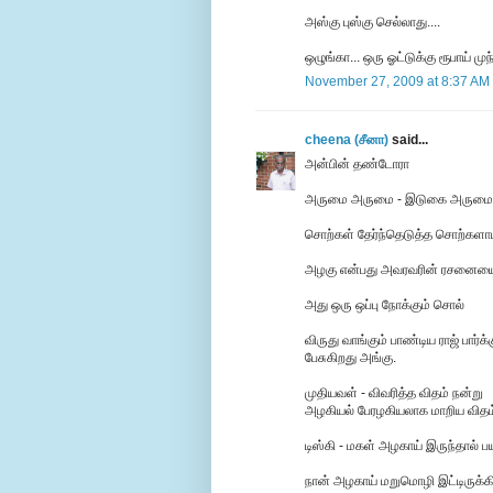
அஸ்கு புஸ்கு செல்லாது....
ஒழுங்கா... ஒரு ஓட்டுக்கு ரூபாய் ம
November 27, 2009 at 8:37 AM
cheena (சீனா)
said...
அன்பின் தண்டோரா
அருமை அருமை - இடுகை அருமை
சொற்கள் தேர்ந்தெடுத்த சொற்களாய
அழகு என்பது அவரவரின் ரசனையை
அது ஒரு ஒப்பு நோக்கும் சொல்
விருது வாங்கும் பாண்டிய ராஜ் பார்
பேசுகிறது அங்கு.
முதியவள் - விவரித்த விதம் நன்று
அழகியல் பேரழகியலாக மாறிய விதம
டிஸ்கி - மகள் அழகாய் இருந்தால் 
நான் அழகாய் மறுமொழி இட்டிருக்