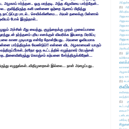
அப்துல்
கூட அழகாய் ஈர்த்தன.. ஒரு மரத்தடி. அந்த கிழவியை பார்த்தேன்..
(1)
அற
.. குவிந்திருந்த களி மண்ணை ஒற்றை ஆளாய் மிதித்து
மீள்பதிவ
நாட்டுப்புற பாடல்.. செவிக்கினிமை... அவள் தலைக்கு பின்னால்
அனுபவக
வியம் போல் இருந்தாள்..
அனுபவக
அனுபவக
லும் அச்சின் மீது வைத்து, குழந்தைக்கு முதல் முலைப்பாலை
அனுபவக
துடன் நர்த்தனம் புரிய எனக்குள் விவரிக்க இயலாத பிரமிப்பு
அனுபவக
அனுபவ
கியலை காண முடியாது என்றே தோன்றியது.. அவளை ஓவியமாக
நந்தலால
் என்னை பார்த்திருக்க வேண்டும்!! என்னை விட அழகானவன் யாரும்
அரசியல
 வந்திருப்பீர்கள்..(ஏதோ ஒரு கூட்டத்தில் எழுத்தாளர் பிரபஞ்சன்
(1)
இட
..நினைவிலிருந்து கொஞ்சம் கற்பனை சேர்த்திருக்கிறேன்...
உயிரோ
எளக்க
ுந்து எழுதுங்கள்..விதிமுறைகள் இல்லை... நான் அழைப்பது..
வாசனை/க
அழுகாச
ஒரு வா
(1)
கடன
கவ
கவிதைய
காந்தி/
(1)
க
கூட்டா
கையா?
டண்டன
பகிர்வு
(
சிறுக