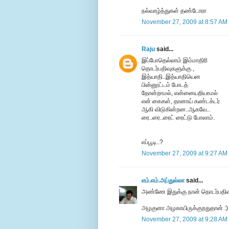
நல்வாழ்த்துகள் தண்டோரா
November 27, 2009 at 8:57 AM
Raju
said...
இப்போதெல்லாம் இம்மாதிரி
தொடர்பதிவுகளுக்கு ,
இத்யாதி..இத்யாதியென
பின்னூட்டம் போடத்
தோன்றாமல், என்னையறியாமல்
என் கைகள், தானாய் கண்டக்டர்
ஆகி விடுகின்றன..ஆகவே..
ரை..ரை..ரைட் ரைட்டு போலாம்.
எப்பூடி..?
November 27, 2009 at 9:27 AM
எம்.எம்.அப்துல்லா
said...
அண்ணே இதுக்கு நான் தொடர்பதி
அழகுனா அழகாயிருக்குறதுதான் :)
November 27, 2009 at 9:28 AM