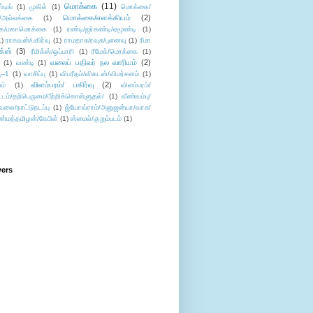
மொக்கை
(11)
்டிங்
(1)
முகில்
(1)
மொக்கை/
மொக்கை/எளக்கியம்
(2)
/அல்லக்கை
(1)
ை/மகாமொக்கை
(1)
ரண்டி/ஜர்கண்டி/ஏமூண்டி
(1)
1)
ராகவன்/பகிர்வு
(1)
ராமதாசு/ரவுசு/புனைவு
(1)
ரீமா
ிக்ஸ்
(3)
ரீமிக்ஸ்/ஒப்பாரி
(1)
ரீமேக்/மொக்கை
(1)
வலைப் பதிவர் நல வாரியம்
(2)
(1)
வண்டி
(1)
--1
(1)
வாசிப்பு
(1)
விபரீதம்/விகடன்/விமர்சனம்
(1)
விளம்பரம்/ பகிர்வு
(2)
ம்
(1)
விளம்பரம்/
ட்டம்/தற்பெருமை/பீற்றிக்கொள்ளுதல்/
(1)
வீண்வம்பு/
ேலை/நாட்டுநடப்பு
(1)
ஜ்யோவ்ராம்/அனுஜன்யா/வாசு/
ண்மத்தமிழன்/கேபிள்
(1)
ஸ்மைல்/குறும்படம்
(1)
wers