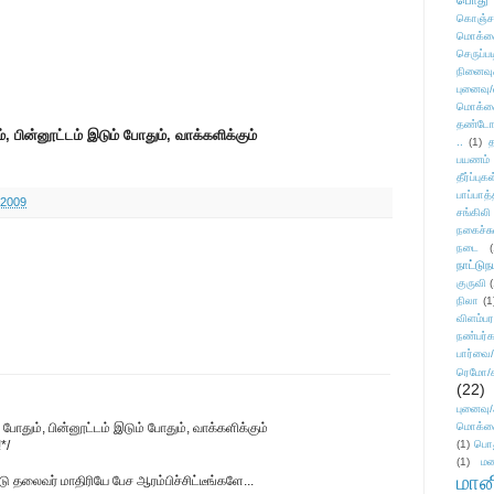
பொது
கொஞ்ச
மொக்க
செருப்ப
நினைவு
புனைவு
மொக்க
தண்டோரா
, பின்னூட்டம் இடும் போதும், வாக்களிக்கும்
..
(1)
த
பயணம்
தீர்ப்பு
பாப்பாத்
 2009
சங்கிலி
நகைச்ச
நடை
(
நாட்டுந
குருவி
நிலா
(1
விளம்பர
நண்பர்க
பார்வை/
ரெமோ/க
(22)
புனைவ
போதும், பின்னூட்டம் இடும் போதும், வாக்களிக்கும்
மொக்க
*/
(1)
பொ
(1)
மன
மானி
ு தலைவர் மாதிரியே பேச ஆரம்பிச்சிட்டீங்களே...