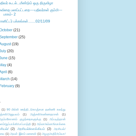
பதிவர் கூடல்...மீண்டும் ஒரு திருவிழா
கவிதை பலாப்பட்டறை----பதிவர்கள் கும்மி---
பாகம்- 2
மானிட்டர் பக்கங்கள்........02/11/09
October
(21)
September
(25)
August
(19)
July
(20)
June
(15)
May
(4)
April
(6)
March
(14)
February
(9)
s
ு
(1)
90 மில்லி ஊத்தி..கொஞ்சமா தண்ணி கலந்து
ஞ்சலி/அனுபவம்
(1)
அஞ்சலி/கண்ணதாசன்
(1)
/கும்பகோணம் குழந்தைகளுக்கு
(1)
அப்படித்தான்
ளம்/துப்பாக்கி/பாப்பாத்தி
(1)
அம்மா/சும்மா/மொக்கை
சியல்/
(2)
அரசியல்/எளக்கியம்
(2)
அரசியல்/
ுவை
(1)
அவள் இளம் மனைவி
(1)
அழகு/கதிர்/ரம்யா/