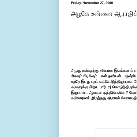
Friday, November 27, 2009
அழகே உன்னை ஆராதிக்க
அழகு என்பதற்கு சரியான இலக்கணம் எ
மிகவும் பிடிக்கும்.. என் நண்பன்.. மூஞ
சற்றே இடது புறம் வகிடெடுத்திருப்பாள
அவளுக்கு (தோ..பார்டா) கொடுத்திருக்க
இருப்பார்.. ஆனால் ஷத்திரியனில் ? மேன்
அகோரமாய் இருந்தது.ஆனால் சேனாபதி.