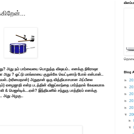
விளம்ப
ிறேன்...
தொலைக
து? அது நம் பார்வையை பொறுத்த விஷயம்.. எனக்கு நிரோஷா
Blog A
்சியா அது ? ஓட்டு மாங்காயை குறுக்கே வெட்டினாற் போல் என்பான்..
் அவள்..(உரிமைதான்) அதுதான் ஒரு வித்தியாசமான அப்பீலை
►
20
ும்) ஏழைஜாதி என்ற படத்தின் விஜய்காந்தை பார்த்தால் கேவலமாக
►
20
லி & மெஜஸ்டிக்...ஏன்? இந்தியனில் சந்துரு பாத்திரம் எனக்கு
►
20
. அது அழகு..
►
20
►
20
▼
20
►
▼