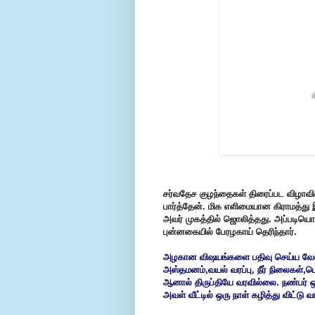
சர்வதேச குழந்தைகள் திரைப்பட விழாவில்
பார்த்தேன். மிக எளிமையான கிராமத்து
அவர் முகத்தில் ஜொலித்தது. அப்படிய
புன்னகையில் பேரழகாய் தெரிந்தார்.
அழகான விஷயங்களை பதிவு செய்ய வேண்ட
அஸ்தமனம்,வயல் வரப்பு, நீர் நிலைகள்,
ஆனால் திருப்தியே வரவில்லை. நண்பர் ஒர
அவள் வீட்டில் ஒரு நாள் கழித்து விட்டு வ