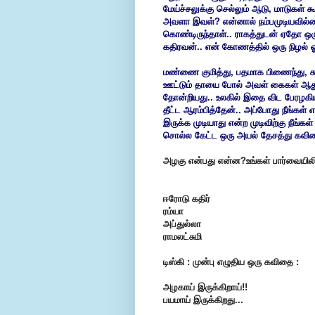
மேய்ச்சலுக்கு செல்லும் ஆடு, மாடுகள் 
அவளா இவள்? என்னால் நம்பமுடியவில்லை
கொண்டிருந்தாள்.. ராகத்துடன் ஏதோ ஒரு 
கதிரவன்.. என் கோணத்தில் ஒரு நிழல் ஓ
மண்ணை குமித்து, பதமாக பிணைந்து, சுழ
ஊட்டும் தாயை போல் அவள் கைகள் ஆதுரத்
தோன்றியது.. உலகில் இதை விட பேரழ
தீட்ட ஆரம்பித்தேன்.. அப்போது நீங்கள
இருக்க முடியாது என்ற முடிவிற்கு நீங்கள்
சொல்ல கேட்ட ஒரு அயல் தேசத்து கவிதை
அழகு என்பது என்ன?உங்கள் பார்வையிலிர
ஈரோடு கதிர்
ரம்யா
அப்துல்லா
ராமலட்சுமி
டிஸ்கி : முன்பு எழுதிய ஒரு கவிதை :
அழகாய் இருக்கிறாய்!!
பயமாய் இருக்கிறது...