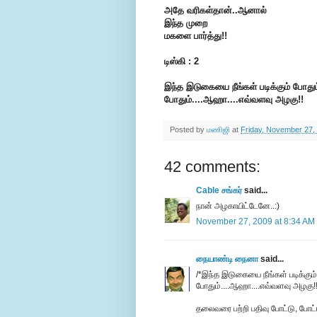
அதே வரிகள்தான்..ஆனால்
இந்த முறை
மகளை பார்த்து!!
டிஸ்கி : 2
இந்த இடுகையை நீங்கள் படிக்கும் போதும்
போதும்....ஆஹா....எவ்வளவு அழகு!!
Posted by
மணிஜி
at
Friday, November 27,
42 comments:
Cable சங்கர்
said...
நான் அழகாயிட்டேனே..:)
November 27, 2009 at 8:34 AM
நையாண்டி நைனா
said...
/*இந்த இடுகையை நீங்கள் படிக்கும் 
போதும்....ஆஹா....எவ்வளவு அழகு!!
தலைவரை பற்றி பதிவு போட்டு, போட்ட