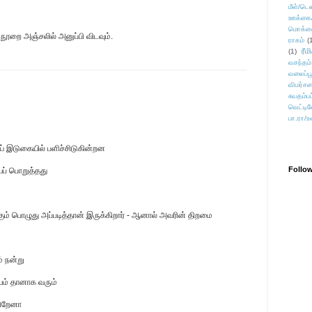
மீள்/டெஸ
ஊக்கை
மொக்க
ுந்நூறை அஞ்சலில் அனுப்பி விடவும்.
ராகம்
(
ரீம
(1)
வசந்தம்
வலைப்பூ
விமர்சன
சுயதம்ப
வெட்டிவ
பா.ரா/உ
் இடுகையில் பளிச்சிடுகின்றன
Follo
ப் பொறுத்தது
க்கும் பொழுது அப்படித்தான் இருக்கிறார் - ஆனால் அவரின் திறமை
் நன்று
பயம் தானாக வரும்
கிறேனா