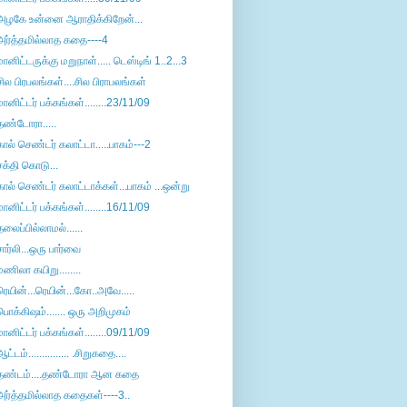
அழகே உன்னை ஆராதிக்கிறேன்...
அர்த்தமில்லாத கதை----4
மானிட்டருக்கு மறுநாள்..... டெஸ்டிங் 1..2...3
சில பிரபலங்கள்....சில பிராபலங்கள்
மானிட்டர் பக்கங்கள்........23/11/09
தண்டோரா.....
கால் செண்டர் கலாட்டா.....பாகம்---2
சக்தி கொடு...
கால் செண்டர் கலாட்டாக்கள்...பாகம் ...ஒன்று
மானிட்டர் பக்கங்கள்........16/11/09
தலைப்பில்லாமல்......
சார்லி...ஒரு பார்வை
மணிலா கயிறு........
ரெயின்...ரெயின்...கோ..அவே.....
பொக்கிஷம்....... ஒரு அறிமுகம்
மானிட்டர் பக்கங்கள்........09/11/09
ஆட்டம்............... .சிறுகதை....
தண்டம்....தண்டோரா ஆன கதை
அர்த்தமில்லாத கதைகள்----3..