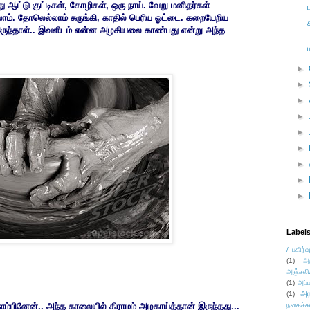
ு ஆட்டு குட்டிகள், கோழிகள், ஒரு நாய். வேறு மனிதர்கள்
ாம். தோலெல்லாம் சுருங்கி, காதில் பெரிய ஓட்டை. கறையேறிய
க இருந்தாள்.. இவளிடம் என்ன அழகியலை காண்பது என்று அந்த
►
►
►
►
►
►
►
►
►
Label
/ பகிர்வ
(1)
அ
அஞ்சலி
(1)
அப்ப
அர
(1)
ிளம்பினேன்.. அந்த காலையில் கிராமம் அழகாய்த்தான் இருந்தது...
நகைச்ச