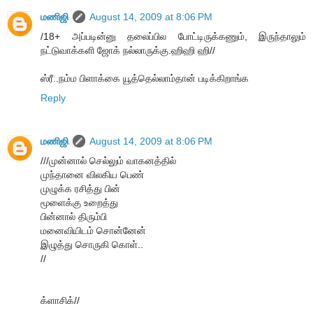
மணிஜி
August 14, 2009 at 8:06 PM
/18+ அப்படின்னு தலைப்பில போட்டிருக்கணும், இருந்தாலும்
நட்டுவாக்களி ஜோக் நல்லாருக்கு.ஹிஹி ஹி//
ஸ்ரீ..நம்ம பிளாக்கை யூத்தெல்லாம்தான் படிக்கிறாங்க
Reply
மணிஜி
August 14, 2009 at 8:06 PM
///முன்னால் செல்லும் வாகனத்தில்
முந்தானை விலகிய பெண்
முழுக்க ரசித்து பின்
மூளைக்கு உறைத்து
பின்னால் திரும்பி
மனைவியிடம் சொன்னேன்
இழுத்து சொருகி கொள்..
//
க்ளாசிக்//