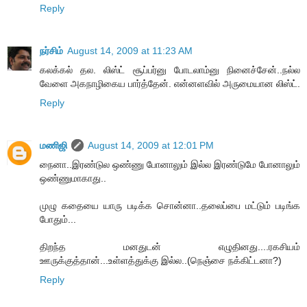
Reply
நர்சிம்
August 14, 2009 at 11:23 AM
கலக்கல் தல. லிஸ்ட் சூப்பர்னு போடலாம்னு நினைச்சேன்..நல்ல
வேளை அகநாழிகைய பார்த்தேன். என்னளவில் அருமையான லிஸ்ட்.
Reply
மணிஜி
August 14, 2009 at 12:01 PM
நைனா..இரண்டுல ஒண்ணு போனாலும் இல்ல இரண்டுமே போனாலும்
ஒண்ணுமாகாது..
முழு கதையை யாரு படிக்க சொன்னா..தலைப்பை மட்டும் படிங்க
போதும்...
திறந்த மனதுடன் எழுதினது....ரகசியம்
ஊருக்குத்தான்...உள்ளத்துக்கு இல்ல..(நெஞ்சை நக்கிட்டனா?)
Reply