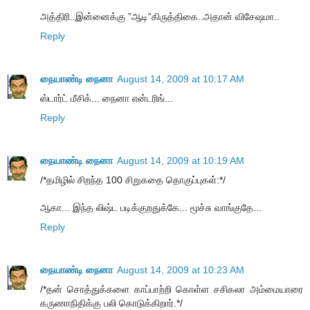
அத்திரி..இன்னைக்கு ”ஆடி”கிருத்திகை..அதான் விசேஷமா..
Reply
நையாண்டி நைனா
August 14, 2009 at 10:17 AM
ஸ்டார்ட் மீசிக்... நைனா என்டரிங்...
Reply
நையாண்டி நைனா
August 14, 2009 at 10:19 AM
/*தமிழில் சிறந்த 100 சிறுகதை தொகுப்புகள்:*/
ஆகா... இந்த லிஷ்ட படிக்குறதுக்கே... மூச்சு வாங்குதே...
Reply
நையாண்டி நைனா
August 14, 2009 at 10:23 AM
/*தன் சொத்துக்களை காப்பாற்றி கொள்ள சசிகலா அம்மையாரை
கருணாநிதிக்கு பலி கொடுக்கிறார்.*/