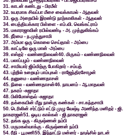
30. தாலியில் பூச்சூடியவர்கள் - பா.ஜெயபிரகாசம்
31. காடன் கண்டது - பிரமீள்
32. உயரமாக சிவப்பா மீசை வைக்காமல் - ஆதவன்
33. ஒரு அறையில் இரண்டு நாற்காலிகள் - ஆதவன்
34. பைத்தியக்கார பிள்ளை - எம்.வி. வெங்கட்ராம்
35. மகாராஜாவின் ரயில்வண்டி - அ. முத்துலிங்கம்
36. நீர்மை - ந.முத்துசாமி
37. அம்மா ஒரு கொலை செய்தாள் - அம்பை
38. காட்டிலே ஒரு மான் -அம்பை
39. எஸ்தர் - வண்ணநிலவன்40. மிருகம் - வண்ணநிலவன்
41. பலாப்பழம் - வண்ணநிலவன்
42. சாமியார் ஜிம்மிற்கு போகிறார் - சம்பத்
43. புற்றில் உறையும் பாம்புகள் - ராஜேந்திரசோழன்
44. தனுமை - வண்ணதாசன்
45. நிலை - வண்ணதாசன்46. நாயனம் - ஆ.மாதவன்
47. நகரம் -சுஜாதா
48. பிலிமோஸ்தவ் -சுஜாதா
49. தக்கையின் மீது நான்கு கண்கள் - சா.கந்தசாமி
50. டெரிலின் சர்ட்டும் எட்டு முழு வேஷ்டி அணிந்த மனிதர் - ஜி.
நாகராஜன்51. ஒடிய கால்கள் - ஜி.நாகராஜன்
52. தங்க ஒரு - கிருஷ்ணன் நம்பி
53. மருமகள்வாக்கு - கிருஷ்ணன் நம்பி
54. ரீதி - பூமணி55. இந்நாட்டு மன்னர் - நாஞ்சில் நாடன்