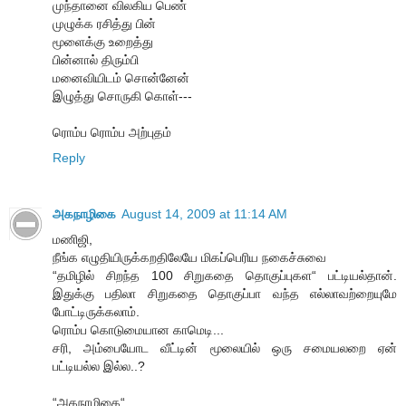
முந்தானை விலகிய பெண்
முழுக்க ரசித்து பின்
மூளைக்கு உறைத்து
பின்னால் திரும்பி
மனைவியிடம் சொன்னேன்
இழுத்து சொருகி கொள்---
ரொம்ப ரொம்ப அற்புதம்
Reply
அகநாழிகை
August 14, 2009 at 11:14 AM
மணிஜி,
நீங்க எழுதியிருக்கறதிலேயே மிகப்பெரிய நகைச்சுவை
“தமிழில் சிறந்த 100 சிறுகதை தொகுப்புகள“ பட்டியல்தான்.
இதுக்கு பதிலா சிறுகதை தொகுப்பா வந்த எல்லாவற்றையுமே
போட்டிருக்கலாம்.
ரொம்ப கொடுமையான காமெடி...
சரி, அம்பையோட வீட்டின் மூலையில் ஒரு சமையலறை ஏன்
பட்டியல்ல இல்ல..?
“அகநாழிகை“