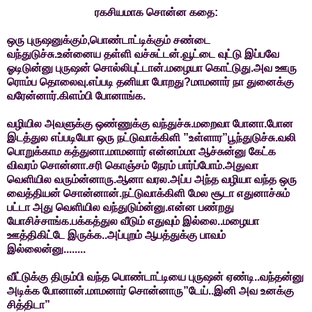
ரகசியமாக சொன்ன கதை:
ஒரு புருஷனுக்கும்,பொண்டாட்டிக்கும் சண்டை
வந்துடுச்சு.உன்னைய தள்ளி வச்சுட்டன்.வூட்டை வுட்டு இப்பவே
ஓடிடுன்னு புருஷன் சொல்லிபுட்டான்.மழையா கொட்டுது.அவ ஊரு
ரொம்ப தொலைவு.எப்படி தனியா போறது?மாமனார் நா துனைக்கு
வரேன்னார்.கிளம்பி போனாங்க.
வழியில அவளுக்கு ஒண்ணுக்கு வந்துச்சு.மறைவா போனா.போன
இடத்துல எப்படியோ ஒரு நட்டுவாக்கிளி ”உள்ளார”பூந்துடுச்சு.வலி
பொறுக்காம கத்துனா.மாமனார் என்னம்மா ஆச்சுன்னு கேட்க
விவரம் சொன்னா.சரி கொஞ்சம் நேரம் பார்ப்போம்.அதுவா
வெளியில வரும்ன்னாரு.ஆனா வரல.அப்ப அந்த வழியா வந்த ஒரு
வைத்தியன் சொன்னான்.நட்டுவாக்கிளி மேல சூடா எதுனாச்சும்
பட்டா அது வெளியில வந்துடும்ன்னு.என்ன பண்றது
யோசிச்சாங்க.பக்கத்துல வீடும் எதுவும் இல்லை..மழையா
ஊத்திகிட்டே இருக்க..அப்புறம் ஆபத்துக்கு பாவம்
இல்லைன்னு........
வீட்டுக்கு திரும்பி வந்த பொண்டாட்டியை புருஷன் ஏண்டி..வந்தன்னு
அடிக்க போனான்.மாமனார் சொன்னாரு”டேய்..இனி அவ உனக்கு
சித்திடா”