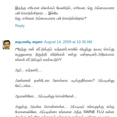
இதற்கு சரியான விளக்கம் வேண்டும், சசிகலா, ஜெ அம்மையாரை
பலி கொடுக்கிறாரா.... இல்லே
ஜெ, சசிகலா அம்மையாரை பலி கொடுக்கிறாரா?
Reply
நையாண்டி நைனா
August 14, 2009 at 10:30 AM
/*நேற்று என் வீட்டுக்கும் வந்தனர்.காலில் விழுந்து தயவு செய்து
எழுதுவதை நிறுத்தி விடுங்கள் என்று மன்றாடினர்.அநேகமாக
உங்கள் வீட்டுக்கும் வரக்கூடும்*/
ஆம்... வந்தனர்....
அண்ணன் தண்டோரா பிளாக்கை படிக்குறீங்களா? அப்படின்னு
கேட்டாங்க...
ஆமாண்ணே... அப்படின்னு சொன்னேன்...
அதுக்கு அவங்க சொன்னாங்க... அப்படியும் உங்களுக்கு உயிரு
போகலைல்லோ, அப்படின்னா உங்களை அந்த SWINE FLU என்ன
அதற்கு அப்பனே வந்தாலும் உங்களை ஒன்னும் பண்ண முடியாது....