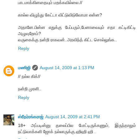
பாடமாக்கினதையும் மறக்கவில்லை.//
கால்ல விழுந்து கேட்டா விட்டுவிடுவோமா என்ன?
அதானே.பின்ன எதுக்கு பேப்பரும்,பேனாவையும் சதா கட்டிகிட்டி
அழுவுறோம்?
வருகைக்கு நன்றி ராகவன்..அரவிந்த் கிட்ட சொல்லுங்க..
Reply
மணிஜி
August 14, 2009 at 1:13 PM
// நல்ல கிக்//
நன்றி முரளி..
Reply
ஸ்ரீதர்ரங்கராஜ்
August 14, 2009 at 2:41 PM
18+ அப்படின்னு தலைப்பில போட்டிருக்கணும், இருந்தாலும்
நட்டுவாக்களி ஜோக் நல்லாருக்கு.ஹிஹி ஹி .