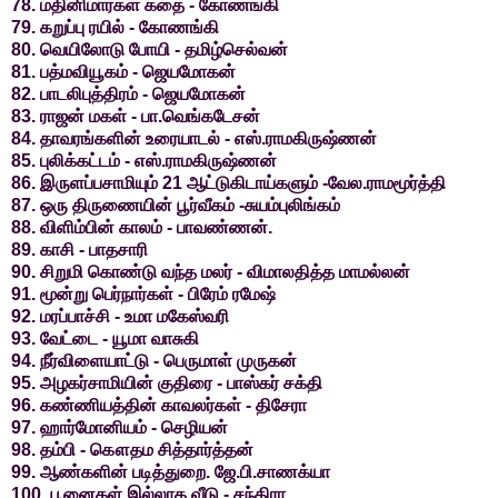
78. மதினிமார்கள் கதை - கோணங்கி
79. கறுப்பு ரயில் - கோணங்கி
80. வெயிலோடு போயி - தமிழ்செல்வன்
81. பத்மவியூகம் - ஜெயமோகன்
82. பாடலிபுத்திரம் - ஜெயமோகன்
83. ராஜன் மகள் - பா.வெங்கடேசன்
84. தாவரங்களின் உரையாடல் - எஸ்.ராமகிருஷ்ணன்
85. புலிக்கட்டம் - எஸ்.ராமகிருஷ்ணன்
86. இருளப்பசாமியும் 21 ஆட்டுகிடாய்களும் -வேல.ராமமூர்த்தி
87. ஒரு திருணையின் பூர்வீகம் -சுயம்புலிங்கம்
88. விளிம்பின் காலம் - பாவண்ணன்.
89. காசி - பாதசாரி
90. சிறுமி கொண்டு வந்த மலர் - விமாலதித்த மாமல்லன்
91. மூன்று பெர்நார்கள் - பிரேம் ரமேஷ்
92. மரப்பாச்சி - உமா மகேஸ்வரி
93. வேட்டை - யூமா வாசுகி
94. நீர்விளையாட்டு - பெருமாள் முருகன்
95. அழகர்சாமியின் குதிரை - பாஸ்கர் சக்தி
96. கண்ணியத்தின் காவலர்கள் - திசேரா
97. ஹார்மோனியம் - செழியன்
98. தம்பி - கௌதம சித்தார்த்தன்
99. ஆண்களின் படித்துறை. ஜே.பி.சாணக்யா
100. பூனைகள் இல்லாத வீடு - சந்திரா