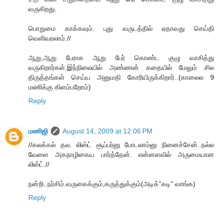
வருகிறது.
பொறுமை காக்கவும். புது வருடத்தில் ஏதாவது செய்தி
வெளிவரலாம்.//
ஆறு,ஆறு பேராக ஆறு பேர் கொண்ட குழு வாசித்து
வருகிறார்கள்.இந்நிலையில் அண்ணன் கதையில் மேலும் சில
திருத்தங்கள் செய்ய அனுமதி கோரியிருக்கிறார்..(காலைல 9
மணிக்கு கிளம்பறோம்)
Reply
மணிஜி
August 14, 2009 at 12:06 PM
//கலக்கல் தல. லிஸ்ட் சூப்பர்னு போடலாம்னு நினைச்சேன்..நல்ல
வேளை அகநாழிகைய பார்த்தேன். என்னளவில் அருமையான
லிஸ்ட்.//
நன்றி..நர்சிம்.வருகைக்கும்,கருத்துக்கும்(அடிக்”கடி” வாங்க)
Reply