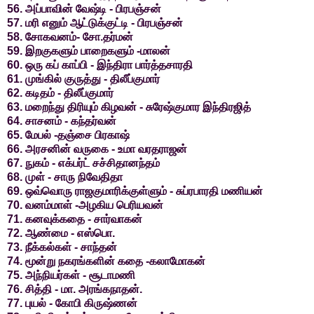
56. அப்பாவின் வேஷ்டி - பிரபஞ்சன்
57. மரி எனும் ஆட்டுக்குட்டி - பிரபஞ்சன்
58. சோகவனம்- சோ.தர்மன்
59. இறகுகளும் பாறைகளும் -மாலன்
60. ஒரு கப் காப்பி - இந்திரா பார்த்தசாரதி
61. முங்கில் குருத்து - திலீப்குமார்
62. கடிதம் - திலீப்குமார்
63. மறைந்து திரியும் கிழவன் - சுரேஷ்குமார இந்திரஜித்
64. சாசனம் - கந்தர்வன்
65. மேபல் -தஞ்சை பிரகாஷ்
66. அரசனின் வருகை - உமா வரதராஜன்
67. நுகம் - எக்பர்ட் சச்சிதானந்தம்
68. முள் - சாரு நிவேதிதா
69. ஒவ்வொரு ராஜகுமாரிக்குள்ளும் - சுப்ரபாரதி மணியன்
70. வனம்மாள் -அழகிய பெரியவன்
71. கனவுக்கதை - சார்வாகன்
72. ஆண்மை - எஸ்பொ.
73. நீக்கல்கள் - சாந்தன்
74. மூன்று நகரங்களின் கதை -கலாமோகன்
75. அந்நியர்கள் - சூடாமணி
76. சித்தி - மா. அரங்கநாதன்.
77. புயல் - கோபி கிருஷ்ணன்