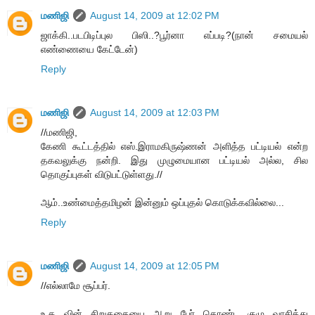
மணிஜி
August 14, 2009 at 12:02 PM
ஜாக்கி..படபிடிப்புல பிஸி..?பூர்னா எப்படி?(நான் சமையல்
எண்ணையை கேட்டேன்)
Reply
மணிஜி
August 14, 2009 at 12:03 PM
//மணிஜி,
கேணி கூட்டத்தில் எஸ்.இராமகிருஷ்ணன் அளித்த பட்டியல் என்ற
தகவலுக்கு நன்றி. இது முழுமையான பட்டியல் அல்ல, சில
தொகுப்புகள் விடுபட்டுள்ளது.//
ஆம்..உண்மைத்தமிழன் இன்னும் ஒப்புதல் கொடுக்கவில்லை...
Reply
மணிஜி
August 14, 2009 at 12:05 PM
//எல்லாமே சூப்பர்.
உ.த வின் சிறுகதையை ஆறு பேர் கொண்ட குழு வாசித்து