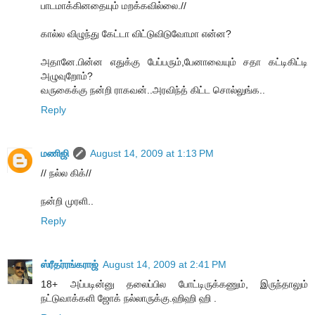
பாடமாக்கினதையும் மறக்கவில்லை.//
கால்ல விழுந்து கேட்டா விட்டுவிடுவோமா என்ன?
அதானே.பின்ன எதுக்கு பேப்பரும்,பேனாவையும் சதா கட்டிகிட்டி
அழுவுறோம்?
வருகைக்கு நன்றி ராகவன்..அரவிந்த் கிட்ட சொல்லுங்க..
Reply
மணிஜி
August 14, 2009 at 1:13 PM
// நல்ல கிக்//
நன்றி முரளி..
Reply
ஸ்ரீதர்ரங்கராஜ்
August 14, 2009 at 2:41 PM
18+ அப்படின்னு தலைப்பில போட்டிருக்கணும், இருந்தாலும்
நட்டுவாக்களி ஜோக் நல்லாருக்கு.ஹிஹி ஹி .