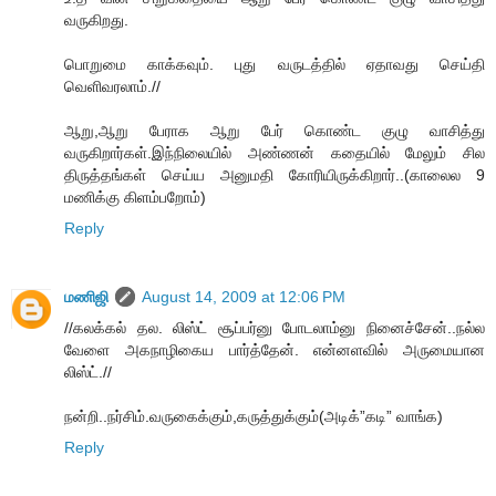
வருகிறது.
பொறுமை காக்கவும். புது வருடத்தில் ஏதாவது செய்தி
வெளிவரலாம்.//
ஆறு,ஆறு பேராக ஆறு பேர் கொண்ட குழு வாசித்து
வருகிறார்கள்.இந்நிலையில் அண்ணன் கதையில் மேலும் சில
திருத்தங்கள் செய்ய அனுமதி கோரியிருக்கிறார்..(காலைல 9
மணிக்கு கிளம்பறோம்)
Reply
மணிஜி
August 14, 2009 at 12:06 PM
//கலக்கல் தல. லிஸ்ட் சூப்பர்னு போடலாம்னு நினைச்சேன்..நல்ல
வேளை அகநாழிகைய பார்த்தேன். என்னளவில் அருமையான
லிஸ்ட்.//
நன்றி..நர்சிம்.வருகைக்கும்,கருத்துக்கும்(அடிக்”கடி” வாங்க)
Reply