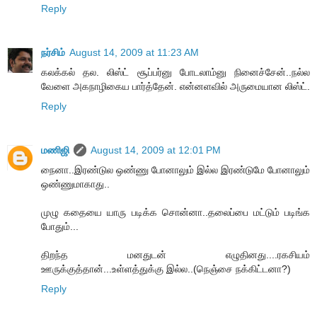
Reply
நர்சிம்
August 14, 2009 at 11:23 AM
கலக்கல் தல. லிஸ்ட் சூப்பர்னு போடலாம்னு நினைச்சேன்..நல்ல
வேளை அகநாழிகைய பார்த்தேன். என்னளவில் அருமையான லிஸ்ட்.
Reply
மணிஜி
August 14, 2009 at 12:01 PM
நைனா..இரண்டுல ஒண்ணு போனாலும் இல்ல இரண்டுமே போனாலும்
ஒண்ணுமாகாது..
முழு கதையை யாரு படிக்க சொன்னா..தலைப்பை மட்டும் படிங்க
போதும்...
திறந்த மனதுடன் எழுதினது....ரகசியம்
ஊருக்குத்தான்...உள்ளத்துக்கு இல்ல..(நெஞ்சை நக்கிட்டனா?)
Reply