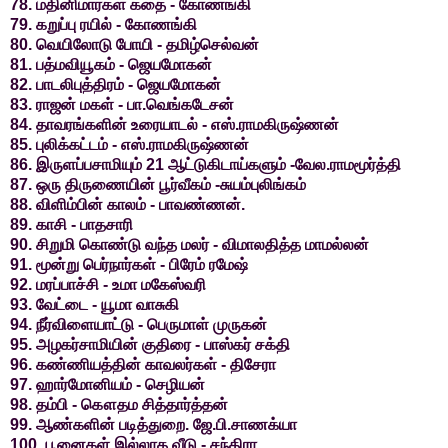
78. மதினிமார்கள் கதை - கோணங்கி
79. கறுப்பு ரயில் - கோணங்கி
80. வெயிலோடு போயி - தமிழ்செல்வன்
81. பத்மவியூகம் - ஜெயமோகன்
82. பாடலிபுத்திரம் - ஜெயமோகன்
83. ராஜன் மகள் - பா.வெங்கடேசன்
84. தாவரங்களின் உரையாடல் - எஸ்.ராமகிருஷ்ணன்
85. புலிக்கட்டம் - எஸ்.ராமகிருஷ்ணன்
86. இருளப்பசாமியும் 21 ஆட்டுகிடாய்களும் -வேல.ராமமூர்த்தி
87. ஒரு திருணையின் பூர்வீகம் -சுயம்புலிங்கம்
88. விளிம்பின் காலம் - பாவண்ணன்.
89. காசி - பாதசாரி
90. சிறுமி கொண்டு வந்த மலர் - விமாலதித்த மாமல்லன்
91. மூன்று பெர்நார்கள் - பிரேம் ரமேஷ்
92. மரப்பாச்சி - உமா மகேஸ்வரி
93. வேட்டை - யூமா வாசுகி
94. நீர்விளையாட்டு - பெருமாள் முருகன்
95. அழகர்சாமியின் குதிரை - பாஸ்கர் சக்தி
96. கண்ணியத்தின் காவலர்கள் - திசேரா
97. ஹார்மோனியம் - செழியன்
98. தம்பி - கௌதம சித்தார்த்தன்
99. ஆண்களின் படித்துறை. ஜே.பி.சாணக்யா
100. பூனைகள் இல்லாத வீடு - சந்திரா