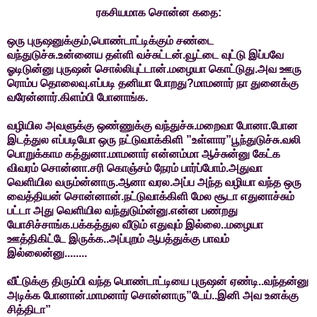
ரகசியமாக சொன்ன கதை:
ஒரு புருஷனுக்கும்,பொண்டாட்டிக்கும் சண்டை
வந்துடுச்சு.உன்னைய தள்ளி வச்சுட்டன்.வூட்டை வுட்டு இப்பவே
ஓடிடுன்னு புருஷன் சொல்லிபுட்டான்.மழையா கொட்டுது.அவ ஊரு
ரொம்ப தொலைவு.எப்படி தனியா போறது?மாமனார் நா துனைக்கு
வரேன்னார்.கிளம்பி போனாங்க.
வழியில அவளுக்கு ஒண்ணுக்கு வந்துச்சு.மறைவா போனா.போன
இடத்துல எப்படியோ ஒரு நட்டுவாக்கிளி ”உள்ளார”பூந்துடுச்சு.வலி
பொறுக்காம கத்துனா.மாமனார் என்னம்மா ஆச்சுன்னு கேட்க
விவரம் சொன்னா.சரி கொஞ்சம் நேரம் பார்ப்போம்.அதுவா
வெளியில வரும்ன்னாரு.ஆனா வரல.அப்ப அந்த வழியா வந்த ஒரு
வைத்தியன் சொன்னான்.நட்டுவாக்கிளி மேல சூடா எதுனாச்சும்
பட்டா அது வெளியில வந்துடும்ன்னு.என்ன பண்றது
யோசிச்சாங்க.பக்கத்துல வீடும் எதுவும் இல்லை..மழையா
ஊத்திகிட்டே இருக்க..அப்புறம் ஆபத்துக்கு பாவம்
இல்லைன்னு........
வீட்டுக்கு திரும்பி வந்த பொண்டாட்டியை புருஷன் ஏண்டி..வந்தன்னு
அடிக்க போனான்.மாமனார் சொன்னாரு”டேய்..இனி அவ உனக்கு
சித்திடா”