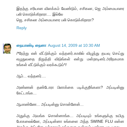
இதற்கு சரியான விளக்கம் வேண்டும், சசிகலா, ஜெ அம்மையாரை
பலி கொடுக்கிறாரா.... இல்லே
ஜெ, சசிகலா அம்மையாரை பலி கொடுக்கிறாரா?
Reply
நையாண்டி நைனா
August 14, 2009 at 10:30 AM
/*நேற்று என் வீட்டுக்கும் வந்தனர்.காலில் விழுந்து தயவு செய்து
எழுதுவதை நிறுத்தி விடுங்கள் என்று மன்றாடினர்.அநேகமாக
உங்கள் வீட்டுக்கும் வரக்கூடும்*/
ஆம்... வந்தனர்....
அண்ணன் தண்டோரா பிளாக்கை படிக்குறீங்களா? அப்படின்னு
கேட்டாங்க...
ஆமாண்ணே... அப்படின்னு சொன்னேன்...
அதுக்கு அவங்க சொன்னாங்க... அப்படியும் உங்களுக்கு உயிரு
போகலைல்லோ, அப்படின்னா உங்களை அந்த SWINE FLU என்ன
அதற்கு அப்பனே வந்தாலும் உங்களை ஒன்னும் பண்ண முடியாது....