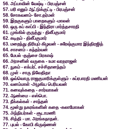
56. அப்பாவின் வேஷ்டி - பிரபஞ்சன்
57. மரி எனும் ஆட்டுக்குட்டி - பிரபஞ்சன்
58. சோகவனம்- சோ.தர்மன்
59. இறகுகளும் பாறைகளும் -மாலன்
60. ஒரு கப் காப்பி - இந்திரா பார்த்தசாரதி
61. முங்கில் குருத்து - திலீப்குமார்
62. கடிதம் - திலீப்குமார்
63. மறைந்து திரியும் கிழவன் - சுரேஷ்குமார இந்திரஜித்
64. சாசனம் - கந்தர்வன்
65. மேபல் -தஞ்சை பிரகாஷ்
66. அரசனின் வருகை - உமா வரதராஜன்
67. நுகம் - எக்பர்ட் சச்சிதானந்தம்
68. முள் - சாரு நிவேதிதா
69. ஒவ்வொரு ராஜகுமாரிக்குள்ளும் - சுப்ரபாரதி மணியன்
70. வனம்மாள் -அழகிய பெரியவன்
71. கனவுக்கதை - சார்வாகன்
72. ஆண்மை - எஸ்பொ.
73. நீக்கல்கள் - சாந்தன்
74. மூன்று நகரங்களின் கதை -கலாமோகன்
75. அந்நியர்கள் - சூடாமணி
76. சித்தி - மா. அரங்கநாதன்.
77. புயல் - கோபி கிருஷ்ணன்