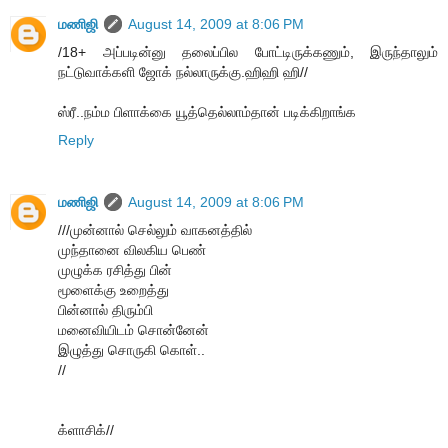
மணிஜி
August 14, 2009 at 8:06 PM
/18+ அப்படின்னு தலைப்பில போட்டிருக்கணும், இருந்தாலும்
நட்டுவாக்களி ஜோக் நல்லாருக்கு.ஹிஹி ஹி//
ஸ்ரீ..நம்ம பிளாக்கை யூத்தெல்லாம்தான் படிக்கிறாங்க
Reply
மணிஜி
August 14, 2009 at 8:06 PM
///முன்னால் செல்லும் வாகனத்தில்
முந்தானை விலகிய பெண்
முழுக்க ரசித்து பின்
மூளைக்கு உறைத்து
பின்னால் திரும்பி
மனைவியிடம் சொன்னேன்
இழுத்து சொருகி கொள்..
//
க்ளாசிக்//