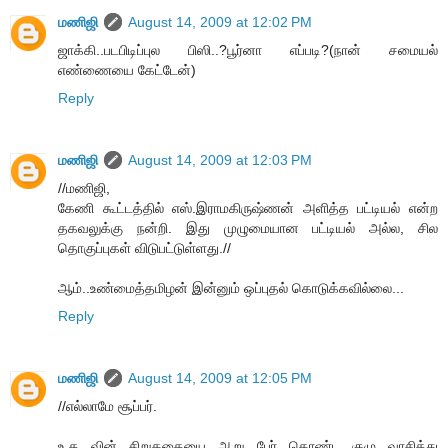
மணிஜி
August 14, 2009 at 12:02 PM
ஜாக்கி..படபிடிப்புல பிஸி..?பூர்னா எப்படி?(நான் சமையல்
எண்ணையை கேட்டேன்)
Reply
மணிஜி
August 14, 2009 at 12:03 PM
//மணிஜி,
கேணி கூட்டத்தில் எஸ்.இராமகிருஷ்ணன் அளித்த பட்டியல் என்ற
தகவலுக்கு நன்றி. இது முழுமையான பட்டியல் அல்ல, சில
தொகுப்புகள் விடுபட்டுள்ளது.//
ஆம்..உண்மைத்தமிழன் இன்னும் ஒப்புதல் கொடுக்கவில்லை...
Reply
மணிஜி
August 14, 2009 at 12:05 PM
//எல்லாமே சூப்பர்.
உ.த வின் சிறுகதையை ஆறு பேர் கொண்ட குழு வாசித்து