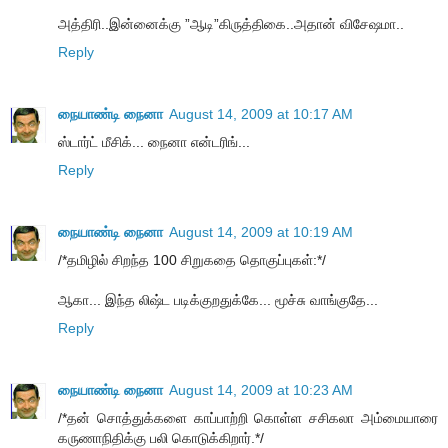
அத்திரி..இன்னைக்கு ”ஆடி”கிருத்திகை..அதான் விசேஷமா..
Reply
நையாண்டி நைனா
August 14, 2009 at 10:17 AM
ஸ்டார்ட் மீசிக்... நைனா என்டரிங்...
Reply
நையாண்டி நைனா
August 14, 2009 at 10:19 AM
/*தமிழில் சிறந்த 100 சிறுகதை தொகுப்புகள்:*/
ஆகா... இந்த லிஷ்ட படிக்குறதுக்கே... மூச்சு வாங்குதே...
Reply
நையாண்டி நைனா
August 14, 2009 at 10:23 AM
/*தன் சொத்துக்களை காப்பாற்றி கொள்ள சசிகலா அம்மையாரை
கருணாநிதிக்கு பலி கொடுக்கிறார்.*/