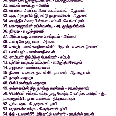
30. தாலியில் பூச்சூடியவர்கள் - பா.ஜெயபிரகாசம்
31. காடன் கண்டது - பிரமீள்
32. உயரமாக சிவப்பா மீசை வைக்காமல் - ஆதவன்
33. ஒரு அறையில் இரண்டு நாற்காலிகள் - ஆதவன்
34. பைத்தியக்கார பிள்ளை - எம்.வி. வெங்கட்ராம்
35. மகாராஜாவின் ரயில்வண்டி - அ. முத்துலிங்கம்
36. நீர்மை - ந.முத்துசாமி
37. அம்மா ஒரு கொலை செய்தாள் - அம்பை
38. காட்டிலே ஒரு மான் -அம்பை
39. எஸ்தர் - வண்ணநிலவன்40. மிருகம் - வண்ணநிலவன்
41. பலாப்பழம் - வண்ணநிலவன்
42. சாமியார் ஜிம்மிற்கு போகிறார் - சம்பத்
43. புற்றில் உறையும் பாம்புகள் - ராஜேந்திரசோழன்
44. தனுமை - வண்ணதாசன்
45. நிலை - வண்ணதாசன்46. நாயனம் - ஆ.மாதவன்
47. நகரம் -சுஜாதா
48. பிலிமோஸ்தவ் -சுஜாதா
49. தக்கையின் மீது நான்கு கண்கள் - சா.கந்தசாமி
50. டெரிலின் சர்ட்டும் எட்டு முழு வேஷ்டி அணிந்த மனிதர் - ஜி.
நாகராஜன்51. ஒடிய கால்கள் - ஜி.நாகராஜன்
52. தங்க ஒரு - கிருஷ்ணன் நம்பி
53. மருமகள்வாக்கு - கிருஷ்ணன் நம்பி
54. ரீதி - பூமணி55. இந்நாட்டு மன்னர் - நாஞ்சில் நாடன்