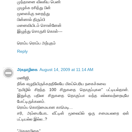
முந்தானை விலகிய பெண்
முழுக்க ரசித்து பின்
மூளைக்கு உறைத்து
பின்னால் திரும்பி
மனைவியிடம் சொன்னேன்
இழுத்து சொருகி கொள்---
ரொம்ப ரொம்ப அற்புதம்
Reply
அகநாழிகை
August 14, 2009 at 11:14 AM
மணிஜி,
நீங்க எழுதியிருக்கறதிலேயே மிகப்பெரிய நகைச்சுவை
“தமிழில் சிறந்த 100 சிறுகதை தொகுப்புகள“ பட்டியல்தான்.
இதுக்கு பதிலா சிறுகதை தொகுப்பா வந்த எல்லாவற்றையுமே
போட்டிருக்கலாம்.
ரொம்ப கொடுமையான காமெடி...
சரி, அம்பையோட வீட்டின் மூலையில் ஒரு சமையலறை ஏன்
பட்டியல்ல இல்ல..?
“அகநாழிகை“