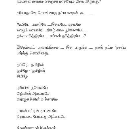
நம்மளை எல்லாம் செஞ்சா மாதிரியும் இல்ல இருக்கு//
சரியாதானே சொன்னாரு நம்ம கவுண்டரு.........
//உயிரே....உணர்வே....இதயமே...உதயமே
வாழும் வரலாறே ...நிகழ் கால பூகோளமே.....
தங்க சரித்திரமே.....எங்கள் தரித்திரமே...//
இதெல்லாம் பரவாயில்லை..... இத பாருங்க..... நான் நம்ம "தல"ய
பார்த்து சொன்னது.
தமிழே - தமிழின்
குமிழே - குமிழின்
சிமிழே
புவியின் பூகோளமே
அழிவின் ஆரவாரமே
அராஜகத்தின் அச்சாரமே
முரண்பாட்டின் மூட்டையே
நீ நாட்டை போட்டது ஆட்டையே
நீ உண்ணாமல் இருந்தால்