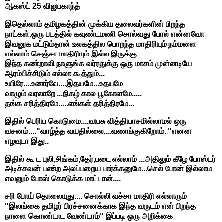
ஆகஸ்ட் 25 விஜயகாந்த்
இதெல்லாம் தமிழகத்தின் முக்கிய தலைவர்களின் பிறந்த
நாட்கள்.ஒரு படத்தில் கவுண்டமணி சொல்வது போல் என்னவோ
இவனுக மட்டும்தான் உலகத்தில பொறந்த மாதிரியும் நம்மளை
எல்லாம் செஞ்சா மாதிரியும் இல்ல இருக்கு
இந்த கண்றாவி நாளுங்க வர்ரதுக்கு ஒரு மாசம் முன்னடியே
ஆரம்பிச்சிடும் எல்லா கூத்தும்...
உயிரே....உணர்வே....இதயமே...உதயமே
வாழும் வரலாறே ...நிகழ் கால பூகோளமே.....
தங்க சரித்திரமே.....எங்கள் தரித்திரமே...
இதில் பெரிய கொடுமை....வயசு வித்தியாசமில்லாமல் ஒரு
வசனம்...."வாழ்த்த வயதில்லை....வணங்குகிறோம்.."எனன
எழவுடா இது..
இதில் கூ ட புலி,சிங்கம்,தேர்,படை எல்லாம் ...அதிலும் கீழே போஸ்டர்
அடிச்சவன் பண்ற அலப்பறைய பார்க்கனுமே...செல் போன் இல்லாம
எவனும் போஸ் கொடுக்க மாட்டான்....
சரி போய் தொலையுது.... சொல்லி வச்சா மாதிரி எல்லாரும்
"இலங்கை தமிழர் பிரச்சனைக்காக இந்த வருடம் என் பிறந்த
நாளை கொண்டாட வேண்டாம்" இப்படி ஒரு அறிக்கை