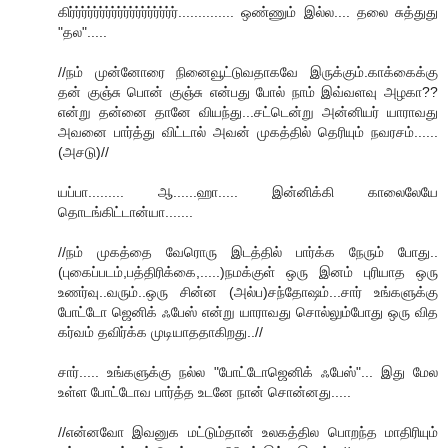
கிர்ர்ர்ர்ர்ர்ர்ர்ர்ர்ர்ர்ர்ர்ர்ர்ர்ர்.............. ஒண்ணும் இல்ல.... தலை சுத்துது
"தல".....
//நம் முன்னோரை நினைவூட்டுவதாகவே இருக்கும்.காக்கைக்கு
தன் குஞ்சு பொன் குஞ்சு என்பது போல் நாம் இவ்வளவு அழகா??
என்று தன்னை தானே வியந்து...சட்டென்று அன்னியர் யாராவது
அவனை பார்த்து விட்டால் அவன் முகத்தில் தெரியும் நவரசம்......
(அசடு)//
யப்பா......... ஆ......ஹா..... இன்னிக்கி காலைலேயே
தொடங்கிட்டான்யா.......
//நம் முகத்தை வேரொரு இடத்தில் பார்க்க நேரும் போது..
(புகைப்படம்,பத்திரிக்கை,.....)நமக்குள் ஒரு இனம் புரியாத ஒரு
உணர்வு..வரும்..ஒரு சின்ன (அல்ப)சந்தோஷம்...சார் உங்களுக்கு
போட்டோ ஜெனிக் ஃபேஸ் என்று யாராவது சொல்லும்போது ஒரு வித
கர்வம் தவிர்க்க முடியாததாகிறது..//
சார்..... உங்களுக்கு நல்ல "போட்டோஜெனிக் ஃபேஸ்"... இது மேல
உள்ள போட்டோவ பார்த்த உடனே நான் சொன்னது.....
//என்னவோ இவனுக மட்டும்தான் உலகத்தில பொறந்த மாதிரியும்