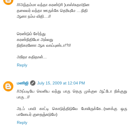
///அந்தம்மா வந்தா கரண்(சி )பாஸ்/சுதா/தின
தலைவர் வந்தா ஊருக்கே தெரியுமே ....நிதி
ஆனா நம்ம விதி....//
ரெண்டும் சேர்ந்து
கரண்நிதியோ அல்லது
நிதிகரணோ ஆக வாய்புண்டா!?//
அதோ கதிதான்...
Reply
மணிஜி
July 15, 2009 at 12:04 PM
//அப்படியே வெளிய வந்து பாரு தெரு முக்குல ஆட்டோ நிக்குது
பாரு...//
அடப் பாவி காட்டி கொடுத்திடுவே போலிருக்கே..(உனக்கு ஒரு
பாலோயர் குறைஞ்சுடுமே)
Reply