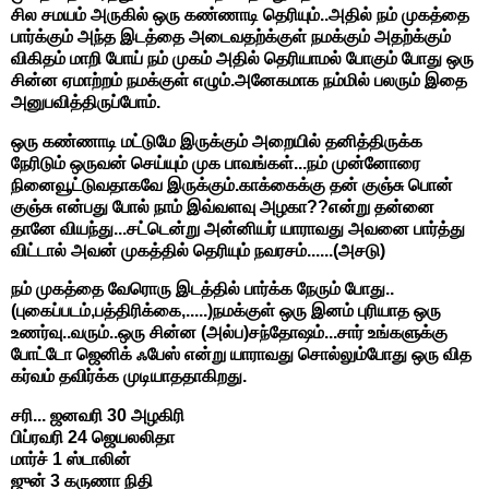
சில சமயம் அருகில் ஒரு கண்ணாடி தெரியும்..அதில் நம் முகத்தை
பார்க்கும் அந்த இடத்தை அடைவதற்க்குள் நமக்கும் அதற்க்கும்
விகிதம் மாறி போய் நம் முகம் அதில் தெரியாமல் போகும் போது ஒரு
சின்ன ஏமாற்றம் நமக்குள் எழும்.அனேகமாக நம்மில் பலரும் இதை
அனுபவித்திருப்போம்.
ஒரு கண்ணாடி மட்டுமே இருக்கும் அறையில் தனித்திருக்க
நேரிடும் ஒருவன் செய்யும் முக பாவங்கள்...நம் முன்னோரை
நினைவூட்டுவதாகவே இருக்கும்.காக்கைக்கு தன் குஞ்சு பொன்
குஞ்சு என்பது போல் நாம் இவ்வளவு அழகா??என்று தன்னை
தானே வியந்து...சட்டென்று அன்னியர் யாராவது அவனை பார்த்து
விட்டால் அவன் முகத்தில் தெரியும் நவரசம்......(அசடு)
நம் முகத்தை வேரொரு இடத்தில் பார்க்க நேரும் போது..
(புகைப்படம்,பத்திரிக்கை,.....)நமக்குள் ஒரு இனம் புரியாத ஒரு
உணர்வு..வரும்..ஒரு சின்ன (அல்ப)சந்தோஷம்...சார் உங்களுக்கு
போட்டோ ஜெனிக் ஃபேஸ் என்று யாராவது சொல்லும்போது ஒரு வித
கர்வம் தவிர்க்க முடியாததாகிறது.
சரி... ஜனவரி 30 அழகிரி
பிப்ரவரி 24 ஜெயலலிதா
மார்ச் 1 ஸ்டாலின்
ஜுன் 3 கருணா நிதி