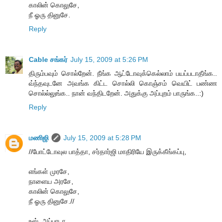
காலின் கொலுசே,
நீ ஓரு தினுசே.
Reply
Cable சங்கர்
July 15, 2009 at 5:26 PM
திரும்பவும் சொல்றேன். நீங்க ஆட்டோவுக்கெல்லாம் பயப்படாதீங்க..
வ்ந்தவுடனே அவங்க கிட்ட சொல்லி கொஞ்சம் வெயிட் பண்ண
சொல்ல்லுங்க.. நான் வந்திடறேன். அதுக்கு அப்புறம் பாருங்க..:)
Reply
மணிஜி
July 15, 2009 at 5:28 PM
//போட்டோவுல பாத்தா, சர்தார்ஜி மாதிரியே இருக்கீங்கப்பு,
எங்கள் முரசே,
நாளைய அரசே,
காலின் கொலுசே,
நீ ஓரு தினுசே.//
உஸ்..அப்பாடா...