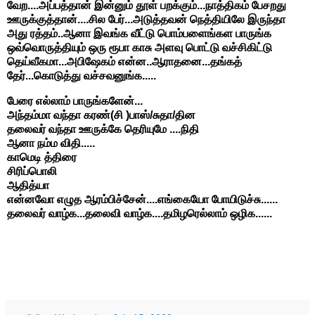
வேற....அப்பத்தான் இன்னும் தூள் பறக்கும்...நாத்திகம் பேசறது
ஊருக்குத்தான்....சில பேர்...அடுத்தவன் நெத்தியிலே இருந்தா
அது ரத்தம்..ஆனா இவங்க வீட்டு பொம்பளைங்கள பாருங்க
ஒவ்வொருத்தியும் ஒரு ரூபா காசு அளவு பொட்டு வச்சிகிட்டு
தெய்வீகமா...அபிஷேகம் என்ன..ஆராதனை...தங்கத்
தேர்...கொடுத்து வச்சவனுங்க.....
பேரை எல்லாம் பாருங்களேன்...
அந்தம்மா வந்தா கரண்(சி )பாஸ்/சுதா/தின
தலைவர் வந்தா ஊருக்கே தெரியுமே ....நிதி
ஆனா நம்ம விதி.....
காமெடி த்திரை
சிரிப்பொலி
ஆதித்யா
என்னவோ எழுத ஆரம்பிச்சேன்....எங்கையோ போயிடுச்சு......
தலைவர் வாழ்க...தலைவி வாழ்க....தமிழரெல்லாம் ஒழிக......