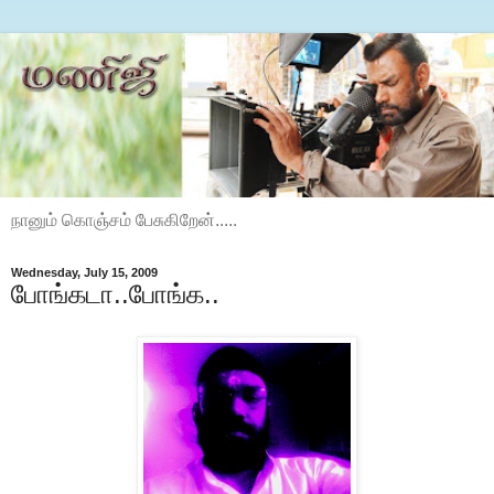
நானும் கொஞ்சம் பேசுகிறேன்.....
Wednesday, July 15, 2009
போங்கடா..போங்க..