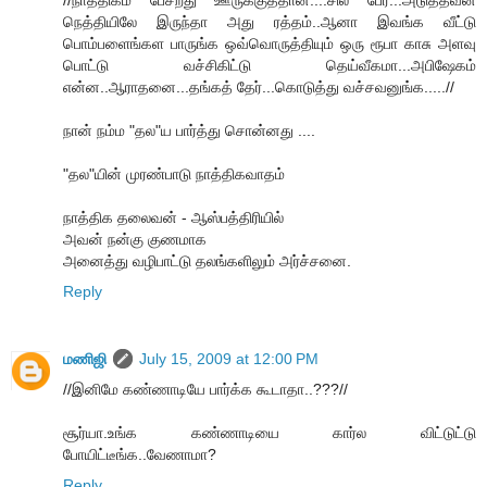
//நாத்திகம் பேசறது ஊருக்குத்தான்....சில பேர்...அடுத்தவன்
நெத்தியிலே இருந்தா அது ரத்தம்..ஆனா இவங்க வீட்டு
பொம்பளைங்கள பாருங்க ஒவ்வொருத்தியும் ஒரு ரூபா காசு அளவு
பொட்டு வச்சிகிட்டு தெய்வீகமா...அபிஷேகம்
என்ன..ஆராதனை...தங்கத் தேர்...கொடுத்து வச்சவனுங்க.....//
நான் நம்ம "தல"ய பார்த்து சொன்னது ....
"தல"யின் முரண்பாடு நாத்திகவாதம்
நாத்திக தலைவன் - ஆஸ்பத்திரியில்
அவன் நன்கு குணமாக
அனைத்து வழிபாட்டு தலங்களிலும் அர்ச்சனை.
Reply
மணிஜி
July 15, 2009 at 12:00 PM
//இனிமே கண்ணாடியே பார்க்க கூடாதா..???//
சூர்யா.உங்க கண்ணாடியை கார்ல விட்டுட்டு
போயிட்டீங்க..வேணாமா?
Reply